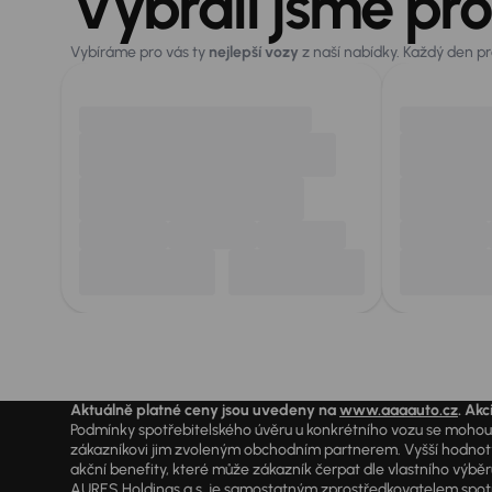
Vybrali jsme pro
Vybíráme pro vás ty
nejlepší vozy
z naší nabídky. Každý den p
Aktuálně platné ceny jsou uvedeny na
www.aaaauto.cz
. Akc
Podmínky spotřebitelského úvěru u konkrétního vozu se mohou l
zákazníkovi jim zvoleným obchodním partnerem. Vyšší hodnoty R
akční benefity, které může zákazník čerpat dle vlastního výběr
AURES Holdings a.s. je samostatným zprostředkovatelem spotřeb