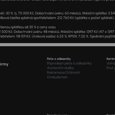
: 30 %, tj. 75 000 Kč, Doba trvání úvěru: 60 měsíců, Měsíční splátka: 3 5
lková částka splatná spotřebitelem: 212 760 Kč (splátka x počet splátek),
šenou splátkou až 35 % z ceny vozu.
2 500 Kč; Doba trvání úvěru: 48 měsíců; Měsíční splátka: 1397 Kč (47 x 139
ebitelem: 118 159 Kč; Úroková sazba: 6,55 %; RPSN: 7,02 %. Sjednání pojišt
Péče o zákazníky
Karié
Poprodejní péče o zákazníky
Voln
firmy
Asistenční služby
Proč
Reklamace/Stížnosti
Ombudsman