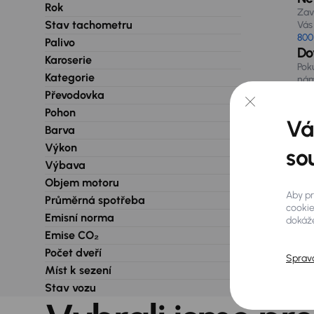
Rok
Zav
Stav tachometru
Vás 
800
Palivo
Do
Karoserie
Pok
Kategorie
nám
při
Převodovka
Pohon
Vá
Barva
Výkon
so
Výbava
Objem motoru
Aby pr
Průměrná spotřeba
cookie
Emisní norma
dokáže
Emise CO₂
Počet dveří
Sprav
Míst k sezení
Stav vozu