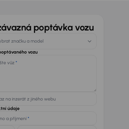
závazná poptávka vozu
ybrat značku a model
 poptávaného vozu
šte vůz
*
z na inzerát z jiného webu
tní údaje
no a příjmení
*