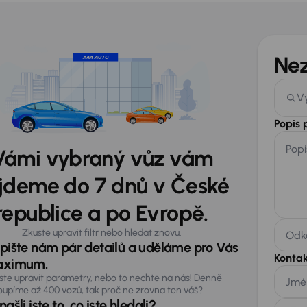
Ne
V
Popis
Popi
Vámi vybraný vůz vám
jdeme do 7 dnů v České
republice a po Evropě.
Zkuste upravit filtr nebo hledat znovu.
Odka
pište nám pár detailů a uděláme pro Vás
Kontak
ximum.
ste upravit parametry, nebo to nechte na nás! Denně
Jmé
oupíme až 400 vozů, tak proč ne zrovna ten váš?
ašli jste to, co jste hledali?