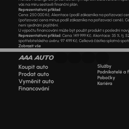
vás na míru sestavili finanční plán.
Reprezentativní příklad
Cena: 250 000 Kč, Akontace (podíl zákazníka na pořizovací ceně)
(pořizovací cena mínus podíl zákazníka na pořizovací ceně), Ce
není sjednání pojištění.
U výpočtu financování může být použit produkt s poslední navý
Reprezentativní příklad:
Cena: 149 999 Kč; Akontace: 35 %, tj. 5
spotřebitelského úvěru: 97 499 Kč; Celková částka splatná spotř
Zobrazit vše
Koupit auto
Služby
Podnikatelé a 
Prodat auto
Pobočky
Vyměnit auto
Kariéra
Financování