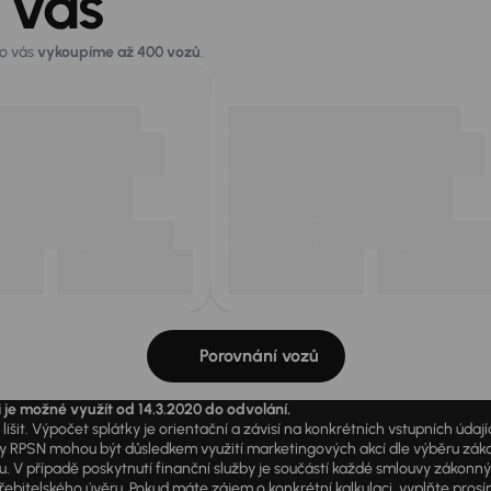
 vás
ro vás
vykoupíme až 400 vozů
.
Porovnání vozů
i je možné využít od 14.3.2020 do odvolání.
išit. Výpočet splátky je orientační a závisí na konkrétních vstupních úda
PSN mohou být důsledkem využití marketingových akcí dle výběru zákazník
u. V případě poskytnutí finanční služby je součástí každé smlouvy zákonn
itelského úvěru. Pokud máte zájem o konkrétní kalkulaci, vyplňte prosím 