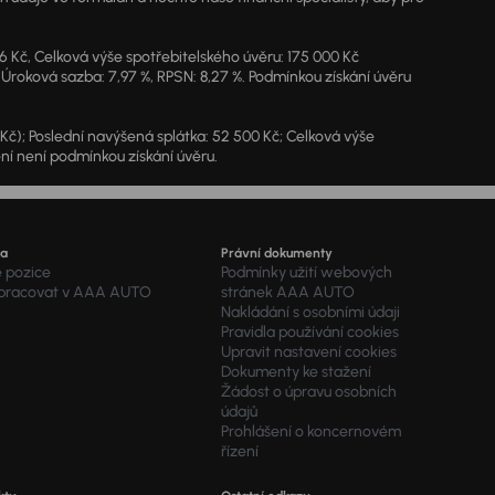
46 Kč, Celková výše spotřebitelského úvěru: 175 000 Kč
 Úroková sazba: 7,97 %, RPSN: 8,27 %. Podmínkou získání úvěru
7 Kč); Poslední navýšená splátka: 52 500 Kč; Celková výše
ění není podmínkou získání úvěru.
ra
Právní dokumenty
é pozice
Podmínky užití webových
 pracovat v AAA AUTO
stránek AAA AUTO
Nakládání s osobními údaji
Pravidla používání cookies
Upravit nastavení cookies
Dokumenty ke stažení
Žádost o úpravu osobních
údajů
Prohlášení o koncernovém
řízení