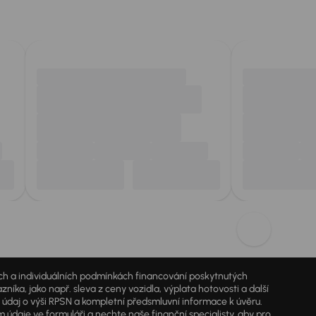
jích a individuálních podmínkách financování poskytnutých
a, jako např. sleva z ceny vozidla, výplata hotovosti a další
ý údaj o výši RPSN a kompletní předsmluvní informace k úvěru.
údaje ve formuláři a nechte naše finanční specialisty, aby pro