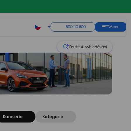
Řazení
Uložit hledání
800 110 800
Menu
Použít AI vyhledávání
Karoserie
Kategorie