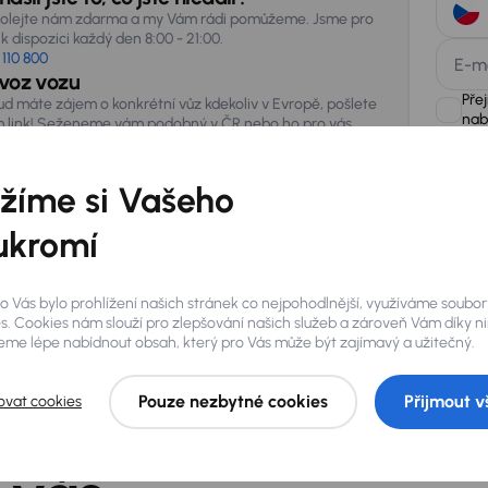
olejte nám zdarma a my Vám rádi pomůžeme. Jsme pro
k dispozici každý den 8:00 - 21:00.
 110 800
E-m
voz vozu
Pře
ud máte zájem o konkrétní vůz kdekoliv v Evropě, pošlete
nab
 link! Seženeme vám podobný v ČR nebo ho pro vás
vezeme ze zahraničí.
žíme si Vašeho
AURES Hold
uchovávat 
zpracován
ukromí
o Vás bylo prohlížení našich stránek co nejpohodlnější, využíváme soubor
s. Cookies nám slouží pro zlepšování našich služeb a zároveň Vám díky n
me lépe nabídnout obsah, který pro Vás může být zajímavý a užitečný.
Pouze nezbytné cookies
Přijmout v
ovat cookies