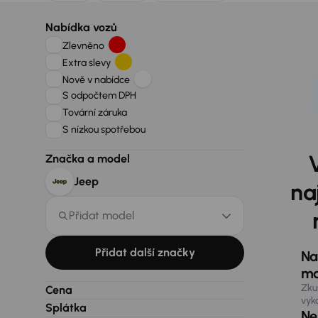
Nabídka vozů
Zlevněno
Extra slevy
Nově v nabídce
S odpočtem DPH
Tovární záruka
S nízkou spotřebou
Značka a model
Jeep
na
Přidat model
Přidat další značky
Na
ma
Zku
Cena
vyk
Splátka
Nen