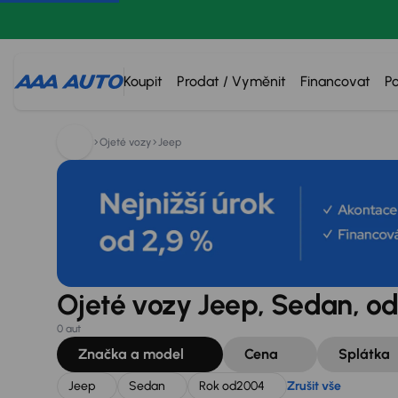
Hledáte:
Jeep
Sedan
Rok od
2004
Zrušit vše
Koupit
Prodat / Vyměnit
Financovat
P
Ojeté vozy
Jeep
Ojeté vozy Jeep, Sedan, od
0 aut
Značka a model
Cena
Splátka
Jeep
Sedan
Rok od
2004
Zrušit vše