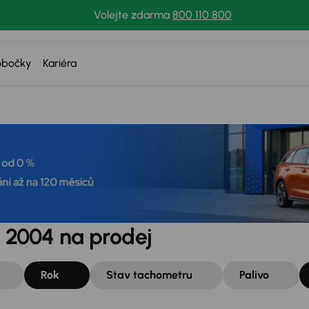
Volejte zdarma
800 110 800
obočky
Kariéra
 2004 na prodej
Rok
Stav tachometru
Palivo