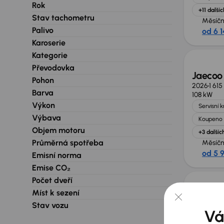
Rok
+11 dalšíc
Stav tachometru
Měsíčn
Palivo
od 6 1
Nově v
Karoserie
Kategorie
Převodovka
Jaecoo
Pohon
2026
1 61
Barva
108 kW
Výkon
Servisní 
Výbava
Koupeno 
Objem motoru
+3 dalšíc
Průměrná spotřeba
Měsíčn
od 5 
Emisní norma
Nově v
Emise CO₂
Počet dveří
Míst k sezení
Jaecoo
Stav vozu
2026
1 61
Vá
108 kW