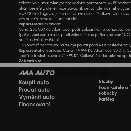
zákazníkovi jim zvoleným obchodním partnerem. Vyšší hodnoty R
akční benefity, které může zákazník čerpat dle vlastního výběr
AURES Holdings a.s. je samostatným zprostředkovatelem spotřeb
vás na míru sestavili finanční plán.
Reprezentativní příklad
Cena: 250 000 Kč, Akontace (podíl zákazníka na pořizovací ceně)
(pořizovací cena mínus podíl zákazníka na pořizovací ceně), Ce
není sjednání pojištění.
U výpočtu financování může být použit produkt s poslední navý
Reprezentativní příklad:
Cena: 149 999 Kč; Akontace: 35 %, tj. 5
spotřebitelského úvěru: 97 499 Kč; Celková částka splatná spotř
Zobrazit vše
Koupit auto
Služby
Podnikatelé a 
Prodat auto
Pobočky
Vyměnit auto
Kariéra
Financování