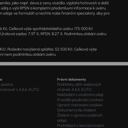
a, jako např. sleva z ceny vozidla, výplata hotovosti a další
ý údaj o výši RPSN a kompletní předsmluvní informace k úvěru.
údaje ve formuláři a nechte naše finanční specialisty, aby pro
46 Kč, Celková výše spotřebitelského úvěru: 175 000 Kč
 Úroková sazba: 7,97 %, RPSN: 8,27 %. Podmínkou získání úvěru
7 Kč); Poslední navýšená splátka: 52 500 Kč; Celková výše
ění není podmínkou získání úvěru.
ra
Právní dokumenty
é pozice
Podmínky užití webových
 pracovat v AAA AUTO
stránek AAA AUTO
Nakládání s osobními údaji
Pravidla používání cookies
Upravit nastavení cookies
Dokumenty ke stažení
Žádost o úpravu osobních
údajů
Prohlášení o koncernovém