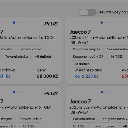
st odpočtu DPH
Ušetříte 110 000 Kč
Otevírat vozy na
 7
Jaecoo 7
25 km
Automat
Benzín
1.6 TGDI
2025
6 534 km
Automat
Benzín
1.
4
108 kW
4x4
 majiteli
Servisní knížka
Po prvním majiteli
Servisní knížk
Tovární záruka
+8 dalších
Koupeno nové v ČR
1.6 TGDI
+13 dalších
í splátka
Cena
Měsíční splátka
Akč
601 Kč
611 000 Kč
od 6 233 Kč
65
Ušetříte 189 000 Kč
 7
Jaecoo 7
4 km
Automat
Benzín
1.6 TGDI
2025
12 332 km
Automat
Benzín
1
4
108 kW
4x4
 majiteli
Servisní knížka
Servisní knížka
Koupeno nové v
nové v ČR
1.6 TGDI
1.6 TGDI
Tovární záruka
+11