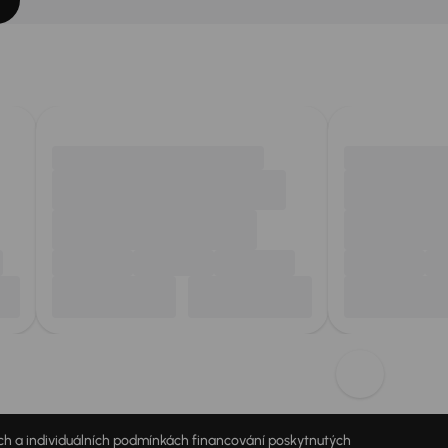
jích a individuálních podmínkách financování poskytnutých