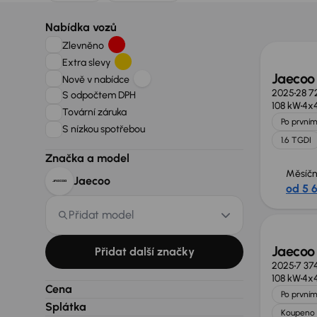
Možno
Nabídka vozů
Zlevněno
Extra slevy
Jaecoo
Nově v nabídce
2025
28 7
S odpočtem DPH
108 kW
4x
Tovární záruka
Po prvním
S nízkou spotřebou
1.6 TGDI
Značka a model
Měsíčn
Jaecoo
od 5 
Přidat model
Jaecoo
Přidat další značky
2025
7 37
108 kW
4x
Cena
Po prvním
Splátka
Koupeno 