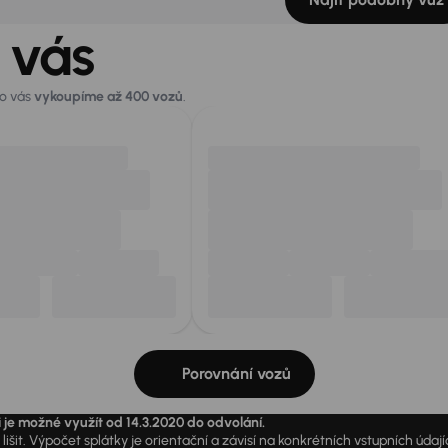
 vás
ro vás
vykoupíme až 400 vozů
.
Porovnání vozů
i je možné využít od 14.3.2020 do odvolání.
išit. Výpočet splátky je orientační a závisí na konkrétních vstupních úda