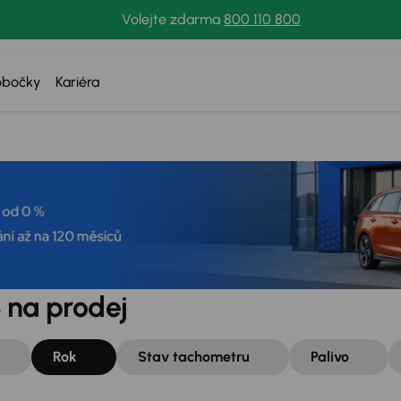
Volejte zdarma
800 110 800
obočky
Kariéra
 na prodej
Rok
Stav tachometru
Palivo