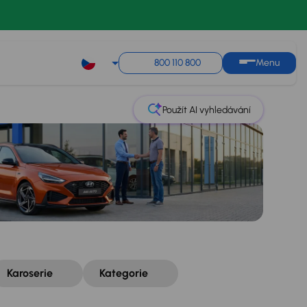
Řazení
Uložit hledání
800 110 800
Menu
Použít AI vyhledávání
Karoserie
Kategorie