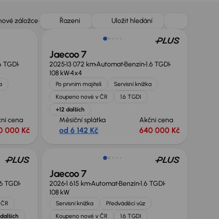
Zlevněno o 10 000 Kč
 nové záložce
Řazení
Uložit hledání
Jaecoo 7
6 TGDI
2025
13 072 km
Automat
Benzín
1.6 TGDI
108 kW
4x4
a
Po prvním majiteli
Servisní knížka
Koupeno nové v ČR
1.6 TGDI
+12 dalších
ní cena
Měsíční splátka
Akční cena
0 000 Kč
od 6 142 Kč
640 000 Kč
Nově v nabídce
Jaecoo 7
.6 TGDI
2026
1 615 km
Automat
Benzín
1.6 TGDI
108 kW
 ČR
Servisní knížka
Předváděcí vůz
 dalších
Koupeno nové v ČR
1.6 TGDI