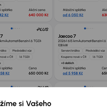
h
í splátka
Akční cena
Měsíční splátka
Ak
42 Kč
640 000 Kč
od 6 050 Kč
63
 nabídce
Nově v nabídce
 7
Jaecoo 7
5 km
Automat
Benzín
1.6 TGDI
2026
1 615 km
Automat
Benzín
1.6
108 kW
knížka
Předváděcí vůz
Servisní knížka
Předváděcí vůz
nové v ČR
1.6 TGDI
Koupeno nové v ČR
1.6 TGDI
h
+3 dalších
í splátka
Cena
Měsíční splátka
Ce
958 Kč
650 000 Kč
od 5 958 Kč
65
 nabídce
Ušetříte 194 000 Kč
 7
Jaecoo 7
5 km
Automat
Benzín
1.6 TGDI
2025
14 137 km
Automat
Benzín
1.
žíme si Vašeho
108 kW