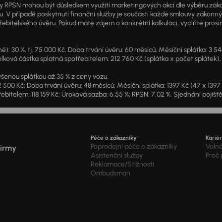
PSN mohou být důsledkem využití marketingových akcí dle výběru zákazník
u. V případě poskytnutí finanční služby je součástí každé smlouvy zákonn
itelského úvěru. Pokud máte zájem o konkrétní kalkulaci, vyplňte prosím 
: 30 %, tj. 75 000 Kč, Doba trvání úvěru: 60 měsíců, Měsíční splátka: 3 5
lková částka splatná spotřebitelem: 212 760 Kč (splátka x počet splátek),
šenou splátkou až 35 % z ceny vozu.
2 500 Kč; Doba trvání úvěru: 48 měsíců; Měsíční splátka: 1397 Kč (47 x 139
ebitelem: 118 159 Kč; Úroková sazba: 6,55 %; RPSN: 7,02 %. Sjednání pojišt
Péče o zákazníky
Karié
Poprodejní péče o zákazníky
Voln
firmy
Asistenční služby
Proč
Reklamace/Stížnosti
Ombudsman