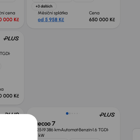
+3 dalších
ční cena
Měsíční splátka
Cena
0 000 Kč
od 5 958 Kč
650 000 Kč
 TGDI
na
0 000 Kč
Ušetříte 160 000 Kč
Jaecoo 7
6 TGDI
2025
19 386 km
Automat
Benzín
1.6 TGDI
108 kW