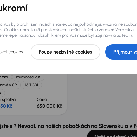
knížka
Předváděcí vůz
Po prvním majiteli
Servisní knížk
ukromí
nové v ČR
1.6 TGDI
Koupeno nové v ČR
1.6 TGDI
h
+4 dalších
o Vás bylo prohlížení našich stránek co nejpohodlnější, využíváme soubor
í splátka
Cena
Měsíční splátka
Ce
s. Cookies nám slouží pro zlepšování našich služeb a zároveň Vám díky n
958 Kč
650 000 Kč
od 5 683 Kč
62
 nabídce
me lépe nabídnout obsah, který pro Vás může být zajímavý a užitečný.
Pouze nezbytné cookies
Přijmout v
ovat cookies
 7
5 km
Automat
Benzín
1.6 TGDI
knížka
Předváděcí vůz
nové v ČR
1.6 TGDI
h
í splátka
Cena
958 Kč
650 000 Kč
 jste si? Nevadí, na našich pobočkách na Slovensku a v
Najít podobný vůz