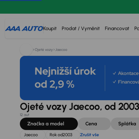
Hledáte:
Jaecoo
Rok od
2003
Zrušit vše
Koupit
Prodat / Vyměnit
Financovat
P
Ojeté vozy
Jaecoo
Ojeté vozy Jaecoo, od 2003
12 aut
Značka a model
Cena
Splátka
Jaecoo
Rok od
2003
Zrušit vše