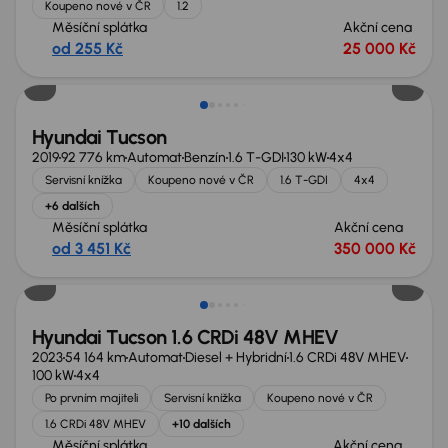
Koupeno nové v ČR
1.2
Měsíční splátka
Akční cena
od 255 Kč
25 000 Kč
Hyundai Tucson
2019
92 776 km
Automat
Benzín
1.6 T-GDI
130 kW
4x4
Servisní knížka
Koupeno nové v ČR
1.6 T-GDI
4x4
+6 dalších
Měsíční splátka
Akční cena
od 3 451 Kč
350 000 Kč
Možnost odpočtu DPH
Hyundai Tucson 1.6 CRDi 48V MHEV
2023
54 164 km
Automat
Diesel + Hybridní
1.6 CRDi 48V MHEV
100 kW
4x4
Po prvním majiteli
Servisní knížka
Koupeno nové v ČR
1.6 CRDi 48V MHEV
+10 dalších
Měsíční splátka
Akční cena