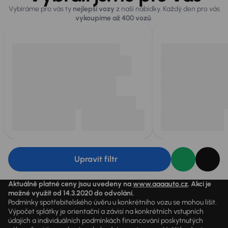
Vybíráme pro vás ty
nejlepší vozy
z naší nabídky. Každý den pro vás
vykoupíme až 400 vozů
.
Upravit filtr
Aktuálně platné ceny jsou uvedeny na
www.aaaauto.cz
. Akci je
možné využít od 14.3.2020 do odvolání.
Podmínky spotřebitelského úvěru u konkrétního vozu se mohou lišit.
Výpočet splátky je orientační a závisí na konkrétních vstupních
údajích a individuálních podmínkách financování poskytnutých