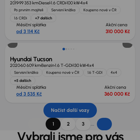
2019
99 353 km
Diesel
1.6 CRDi
100 kW
4x4
Po prvním majiteli
Servisní knížka
Koupeno nové v ČR
1.6 CRDi
+7 dalších
Měsíční splátka
Akční cena
od 3 114 Kč
310 000 Kč
Hyundai Tucson
2020
60 609 km
Benzín
1.6 T-GDI
130 kW
4x4
Servisní knížka
Koupeno nové v ČR
1.6 T-GDI
4x4
+5 dalších
Měsíční splátka
Akční cena
od 3 535 Kč
360 000 Kč
Načíst další vozy
...
1
2
3
Vybrali jsme pro vás