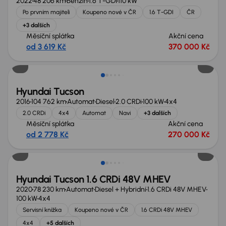
2022
48 206 km
Benzín
1.6 T-GDI
110 kW
Po prvním majiteli
Koupeno nové v ČR
1.6 T-GDI
ČR
+3 dalších
Měsíční splátka
Akční cena
od 3 619 Kč
370 000 Kč
Nově v nabídce
Hyundai Tucson
2016
104 762 km
Automat
Diesel
2.0 CRDi
100 kW
4x4
2.0 CRDi
4x4
Automat
Navi
+3 dalších
Měsíční splátka
Akční cena
od 2 778 Kč
270 000 Kč
Nově v nabídce
Hyundai Tucson 1.6 CRDi 48V MHEV
2020
78 230 km
Automat
Diesel + Hybridní
1.6 CRDi 48V MHEV
100 kW
4x4
Servisní knížka
Koupeno nové v ČR
1.6 CRDi 48V MHEV
4x4
+5 dalších