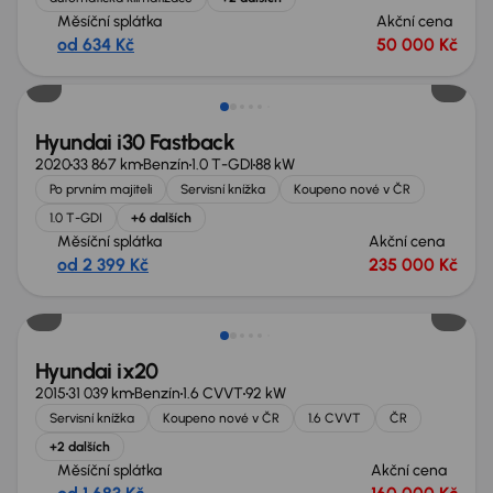
Měsíční splátka
Akční cena
od 634 Kč
50 000 Kč
Zlevněno o 35 000 Kč
Hyundai i30 Fastback
2020
33 867 km
Benzín
1.0 T-GDI
88 kW
Po prvním majiteli
Servisní knížka
Koupeno nové v ČR
1.0 T-GDI
+6 dalších
Měsíční splátka
Akční cena
od 2 399 Kč
235 000 Kč
Zlevněno o 10 000 Kč
Hyundai ix20
2015
31 039 km
Benzín
1.6 CVVT
92 kW
Servisní knížka
Koupeno nové v ČR
1.6 CVVT
ČR
+2 dalších
Měsíční splátka
Akční cena