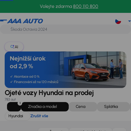
Hyundai
Zrušit vše
Volejte zdarma
800 110 800
AI
Ojeté vozy Hyundai na prodej
783 aut
1
Značka a model
Cena
Splátka
Hyundai
Zrušit vše
Možnost odpočtu DPH