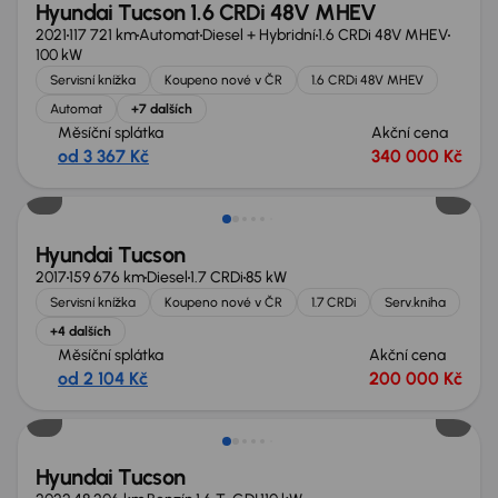
Hyundai Tucson 1.6 CRDi 48V MHEV
2021
117 721 km
Automat
Diesel + Hybridní
1.6 CRDi 48V MHEV
100 kW
Servisní knížka
Koupeno nové v ČR
1.6 CRDi 48V MHEV
Automat
+7 dalších
Měsíční splátka
Akční cena
od 3 367 Kč
340 000 Kč
Hyundai Tucson
2017
159 676 km
Diesel
1.7 CRDi
85 kW
Servisní knížka
Koupeno nové v ČR
1.7 CRDi
Serv.kniha
+4 dalších
Měsíční splátka
Akční cena
od 2 104 Kč
200 000 Kč
Hyundai Tucson