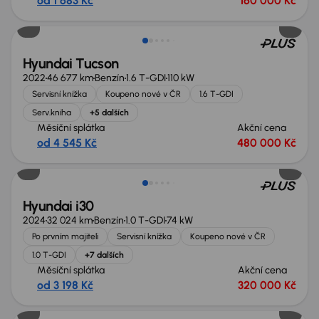
od 1 683 Kč
160 000 Kč
Nově v nabídce
Hyundai Tucson
2022
46 677 km
Benzín
1.6 T-GDI
110 kW
Servisní knížka
Koupeno nové v ČR
1.6 T-GDI
Serv.kniha
+5 dalších
Měsíční splátka
Akční cena
od 4 545 Kč
480 000 Kč
Ušetříte 149 999 Kč
Hyundai i30
2024
32 024 km
Benzín
1.0 T-GDI
74 kW
Po prvním majiteli
Servisní knížka
Koupeno nové v ČR
1.0 T-GDI
+7 dalších
Měsíční splátka
Akční cena
od 3 198 Kč
320 000 Kč
Možnost odpočtu DPH