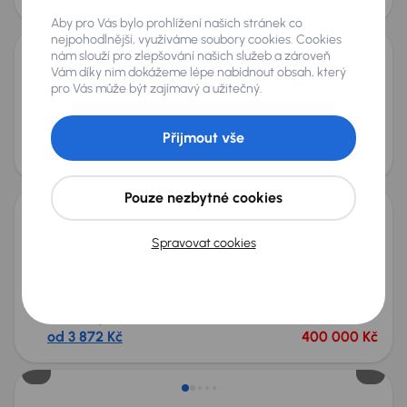
Zlevněno o 30 000 Kč
Aby pro Vás bylo prohlížení našich stránek co
nejpohodlnější, využíváme soubory cookies. Cookies
nám slouží pro zlepšování našich služeb a zároveň
Vám díky nim dokážeme lépe nabídnout obsah, který
Hyundai Tucson
pro Vás může být zajímavý a užitečný.
2019
178 291 km
Diesel
1.6 CRDi
100 kW
4x4
Koupeno nové v ČR
1.6 CRDi
4x4
ČR
+3 dalších
Měsíční splátka
Akční cena
Přijmout vše
od 2 441 Kč
230 000 Kč
Zlevněno o 20 000 Kč
Pouze nezbytné cookies
Hyundai Tucson
Spravovat cookies
2022
99 664 km
Benzín
1.6 T-GDI
110 kW
4x4
Po prvním majiteli
Servisní knížka
Koupeno nové v ČR
1.6 T-GDI
+7 dalších
Měsíční splátka
Akční cena
od 3 872 Kč
400 000 Kč
Zlevněno o 20 000 Kč