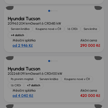
Zlevněno o 20 000 Kč
Hyundai Tucson
2019
63 204 km
Diesel
1.6 CRDi
85 kW
Servisní knížka
Koupeno nové v ČR
1.6 CRDi
Serv.kniha
+4 dalších
Měsíční splátka
Akční cena
od 2 946 Kč
290 000 Kč
Nově v nabídce
Hyundai Tucson
2022
68 091 km
Diesel
1.6 CRDi
100 kW
Po prvním majiteli
Servisní knížka
Koupeno nové v ČR
1.6 CRDi
+7 dalších
Měsíční splátka
Akční cena
od 4 040 Kč
420 000 Kč