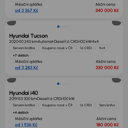
Měsíční splátka
Akční cena
od 3 367 Kč
340 000 Kč
Hyundai Tucson
2020
110 243 km
Automat
Diesel
1.6 CRDi
100 kW
4x4
Servisní knížka
Koupeno nové v ČR
1.6 CRDi
4x4
+7 dalších
Měsíční splátka
Akční cena
od 3 283 Kč
330 000 Kč
Hyundai i40
2019
153 300 km
Diesel
1.6 CRDi
100 kW
Servisní knížka
Koupeno nové v ČR
1.6 CRDi
Serv.kniha
+4 dalších
Měsíční splátka
Akční cena
od 1 936 Kč
180 000 Kč