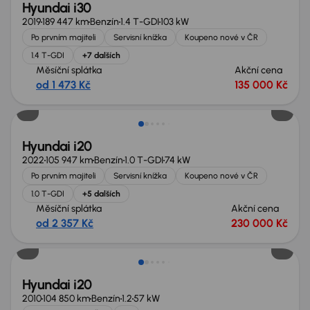
Hyundai i30
2019
189 447 km
Benzín
1.4 T-GDI
103 kW
Po prvním majiteli
Servisní knížka
Koupeno nové v ČR
1.4 T-GDI
+7 dalších
Měsíční splátka
Akční cena
od 1 473 Kč
135 000 Kč
Hyundai i20
2022
105 947 km
Benzín
1.0 T-GDI
74 kW
Po prvním majiteli
Servisní knížka
Koupeno nové v ČR
1.0 T-GDI
+5 dalších
Měsíční splátka
Akční cena
od 2 357 Kč
230 000 Kč
Hyundai i20
2010
104 850 km
Benzín
1.2
57 kW