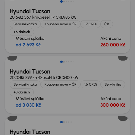
Hyundai Tucson
2016
82 567 km
Diesel
1.7 CRDi
85 kW
Servisní knížka
Koupeno nové v ČR
1.7 CRDi
ČR
+6 dalších
Měsíční splátka
Akční cena
od 2 693 Kč
260 000 Kč
Hyundai Tucson
2020
85 899 km
Diesel
1.6 CRDi
100 kW
Servisní knížka
Koupeno nové v ČR
1.6 CRDi
Serv.kniha
+3 dalších
Měsíční splátka
Akční cena
od 3 030 Kč
300 000 Kč
Zlevněno o 10 000 Kč
Hyundai Tucson