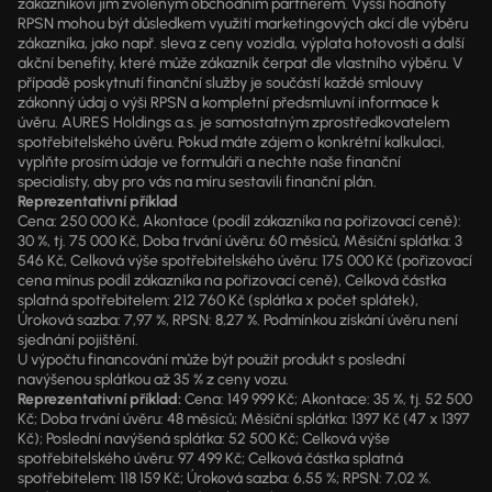
zákazníkovi jim zvoleným obchodním partnerem. Vyšší hodnoty
RPSN mohou být důsledkem využití marketingových akcí dle výběru
zákazníka, jako např. sleva z ceny vozidla, výplata hotovosti a další
akční benefity, které může zákazník čerpat dle vlastního výběru. V
případě poskytnutí finanční služby je součástí každé smlouvy
zákonný údaj o výši RPSN a kompletní předsmluvní informace k
úvěru. AURES Holdings a.s. je samostatným zprostředkovatelem
spotřebitelského úvěru. Pokud máte zájem o konkrétní kalkulaci,
vyplňte prosím údaje ve formuláři a nechte naše finanční
specialisty, aby pro vás na míru sestavili finanční plán.
Reprezentativní příklad
Cena: 250 000 Kč, Akontace (podíl zákazníka na pořizovací ceně):
30 %, tj. 75 000 Kč, Doba trvání úvěru: 60 měsíců, Měsíční splátka: 3
546 Kč, Celková výše spotřebitelského úvěru: 175 000 Kč (pořizovací
cena mínus podíl zákazníka na pořizovací ceně), Celková částka
splatná spotřebitelem: 212 760 Kč (splátka x počet splátek),
Úroková sazba: 7,97 %, RPSN: 8,27 %. Podmínkou získání úvěru není
sjednání pojištění.
U výpočtu financování může být použit produkt s poslední
navýšenou splátkou až 35 % z ceny vozu.
Reprezentativní příklad:
Cena: 149 999 Kč; Akontace: 35 %, tj. 52 500
Kč; Doba trvání úvěru: 48 měsíců; Měsíční splátka: 1397 Kč (47 x 1397
Kč); Poslední navýšená splátka: 52 500 Kč; Celková výše
spotřebitelského úvěru: 97 499 Kč; Celková částka splatná
spotřebitelem: 118 159 Kč; Úroková sazba: 6,55 %; RPSN: 7,02 %.