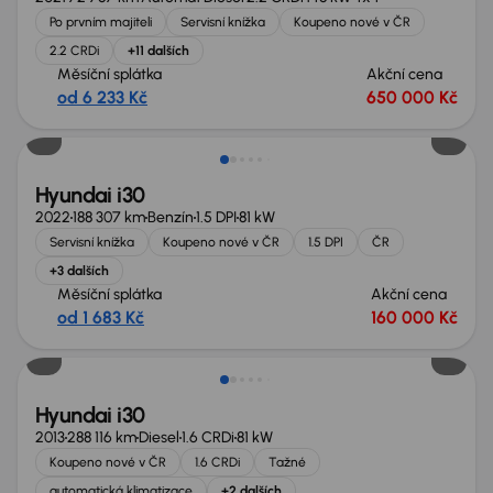
Po prvním majiteli
Servisní knížka
Koupeno nové v ČR
2.2 CRDi
+11 dalších
Měsíční splátka
Akční cena
od 6 233 Kč
650 000 Kč
Možnost odpočtu DPH
Hyundai i30
2022
188 307 km
Benzín
1.5 DPI
81 kW
Servisní knížka
Koupeno nové v ČR
1.5 DPI
ČR
+3 dalších
Měsíční splátka
Akční cena
od 1 683 Kč
160 000 Kč
Hyundai i30
2013
288 116 km
Diesel
1.6 CRDi
81 kW
Koupeno nové v ČR
1.6 CRDi
Tažné
automatická klimatizace
+2 dalších