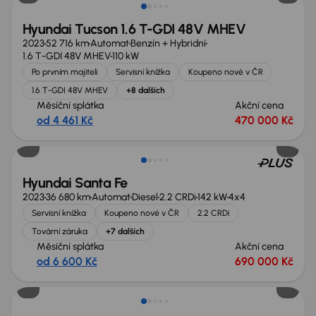
Hyundai Tucson 1.6 T-GDI 48V MHEV
2023
52 716 km
Automat
Benzín + Hybridní
1.6 T-GDI 48V MHEV
110 kW
Po prvním majiteli
Servisní knížka
Koupeno nové v ČR
1.6 T-GDI 48V MHEV
+8 dalších
Měsíční splátka
Akční cena
od 4 461 Kč
470 000 Kč
Zlevněno o 60 000 Kč
Hyundai Santa Fe
2023
36 680 km
Automat
Diesel
2.2 CRDi
142 kW
4x4
Servisní knížka
Koupeno nové v ČR
2.2 CRDi
Tovární záruka
+7 dalších
Měsíční splátka
Akční cena
od 6 600 Kč
690 000 Kč
Možnost odpočtu DPH