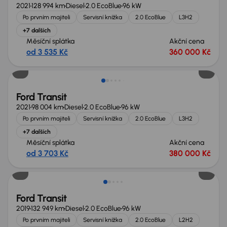
2021
128 994 km
Diesel
2.0 EcoBlue
96 kW
Po prvním majiteli
Servisní knížka
2.0 EcoBlue
L3H2
+7 dalších
Měsíční splátka
Akční cena
od 3 535 Kč
360 000 Kč
Nově v nabídce
Ford Transit
2021
98 004 km
Diesel
2.0 EcoBlue
96 kW
Po prvním majiteli
Servisní knížka
2.0 EcoBlue
L3H2
+7 dalších
Měsíční splátka
Akční cena
od 3 703 Kč
380 000 Kč
Extra sleva 19 000 Kč
Ford Transit
2019
132 949 km
Diesel
2.0 EcoBlue
96 kW
Po prvním majiteli
Servisní knížka
2.0 EcoBlue
L2H2