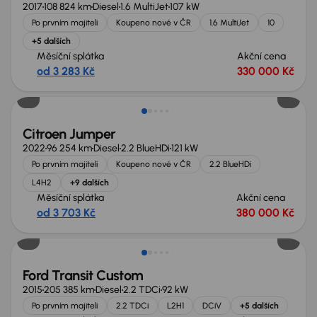
2017
108 824 km
Diesel
1.6 MultiJet
107 kW
Po prvním majiteli
Koupeno nové v ČR
1.6 MultiJet
10
+5 dalších
Měsíční splátka
Akční cena
od 3 283 Kč
330 000 Kč
Nově v nabídce
Citroen Jumper
2022
96 254 km
Diesel
2.2 BlueHDi
121 kW
Po prvním majiteli
Koupeno nové v ČR
2.2 BlueHDi
L4H2
+9 dalších
Měsíční splátka
Akční cena
od 3 703 Kč
380 000 Kč
Zlevněno o 10 000 Kč
Ford Transit Custom
2015
205 385 km
Diesel
2.2 TDCi
92 kW
Po prvním majiteli
2.2 TDCi
L2H1
DCiV
+5 dalších