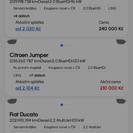
2019
198 738 km
Diesel
2.0 BlueHDi
96 kW
Servisní knížka
Koupeno nové v ČR
2.0 BlueHDi
L3H2
+8 dalších
Měsíční splátka
Cena
od 2 020 Kč
240 000 Kč
Zlevněno o 10 000 Kč
Citroen Jumper
2016
265 787 km
Diesel
2.0 BlueHDi
120 kW
Po prvním majiteli
Koupeno nové v ČR
2.0 BlueHDi
L3H2
+7 dalších
Měsíční splátka
Akční cena
od 2 104 Kč
210 000 Kč
Zlevněno o 30 000 Kč
Fiat Ducato
2021
193 394 km
Diesel
2.2 MultiJet
103 kW
Servisní knížka
Koupeno nové v ČR
2.2 MultiJet