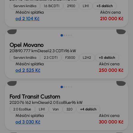
Servisní knížka
1.6 BiCDTI
2900
L1H1
+5 dalších
Měsíční splátka
Akční cena
od 2 104 Kč
210 000 Kč
Extra sleva 17 000 Kč
Opel Movano
2018
90 777 km
Diesel
2.3 CDTI
96 kW
Servisní knížka
2.3 CDTI
F3500
L2H2
+5 dalších
Měsíční splátka
Akční cena
od 2 525 Kč
250 000 Kč
Zlevněno o 50 000 Kč
Ford Transit Custom
2020
76 162 km
Diesel
2.0 EcoBlue
96 kW
2.0 EcoBlue
L1H1
Van
320
+4 dalších
Měsíční splátka
Akční cena
od 3 030 Kč
300 000 Kč
Zlevněno o 90 000 Kč