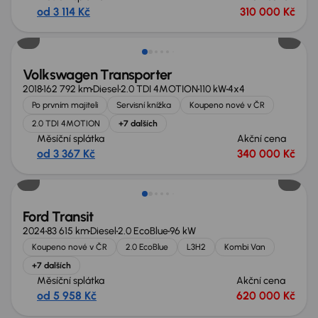
od 3 114 Kč
310 000 Kč
Možnost odpočtu DPH
Volkswagen Transporter
2018
162 792 km
Diesel
2.0 TDI 4MOTION
110 kW
4x4
Po prvním majiteli
Servisní knížka
Koupeno nové v ČR
2.0 TDI 4MOTION
+7 dalších
Měsíční splátka
Akční cena
od 3 367 Kč
340 000 Kč
Možnost odpočtu DPH
Ford Transit
2024
83 615 km
Diesel
2.0 EcoBlue
96 kW
Koupeno nové v ČR
2.0 EcoBlue
L3H2
Kombi Van
+7 dalších
Měsíční splátka
Akční cena
od 5 958 Kč
620 000 Kč
Zlevněno o 20 000 Kč