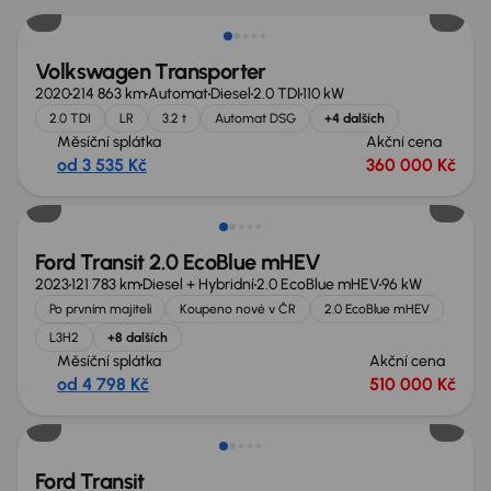
Volkswagen Transporter
2020
214 863 km
Automat
Diesel
2.0 TDI
110 kW
2.0 TDI
LR
3.2 t
Automat DSG
+4 dalších
Měsíční splátka
Akční cena
od 3 535 Kč
360 000 Kč
Možnost odpočtu DPH
Ford Transit 2.0 EcoBlue mHEV
2023
121 783 km
Diesel + Hybridní
2.0 EcoBlue mHEV
96 kW
Po prvním majiteli
Koupeno nové v ČR
2.0 EcoBlue mHEV
L3H2
+8 dalších
Měsíční splátka
Akční cena
od 4 798 Kč
510 000 Kč
Nově v nabídce
Ford Transit