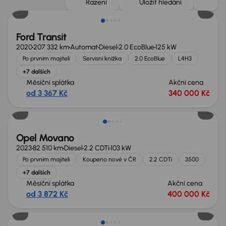
Řazení
Uložit hledání
Ford Transit
2020
207 332 km
Automat
Diesel
2.0 EcoBlue
125 kW
Po prvním majiteli
Servisní knížka
2.0 EcoBlue
L4H3
+7 dalších
Měsíční splátka
Akční cena
od 3 367 Kč
340 000 Kč
Možnost odpočtu DPH
Opel Movano
2023
82 510 km
Diesel
2.2 CDTi
103 kW
Po prvním majiteli
Koupeno nové v ČR
2.2 CDTi
3500
+7 dalších
Měsíční splátka
Akční cena
od 3 872 Kč
400 000 Kč
Zlevněno o 50 000 Kč