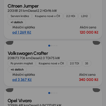
Citroen Jumper
2013
181 211 km
Diesel
2.2 HDi
96 kW
Servisní knížka
Koupeno nové v ČR
2.2 HDi
L2H2
+1 dalších
Měsíční splátka
Akční cena
od 1 269 Kč
120 000 Kč
Zlevněno o 20 000 Kč
Volkswagen Crafter
2018
173 706 km
Diesel
2.0 TDI
75 kW
Po prvním majiteli
Koupeno nové v ČR
2.0 TDI
35
+6 dalších
Měsíční splátka
Akční cena
od 3 367 Kč
340 000 Kč
Zlevněno o 70 000 Kč
Opel Vivaro
2019
96 481 km
Diesel
1.6 BiCDTI
92 kW