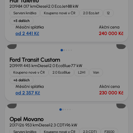
Fiat Talento
2019
84 017 km
Diesel
2.0 EcoJet
88 kW
Servisní knížka
Koupeno nové v ČR
2.0 EcoJet
12
+5 dalších
Měsíční splátka
Akční cena
od 2 441 Kč
240 000 Kč
Možnost odpočtu DPH
Ford Transit Custom
2019
191 445 km
Diesel
2.0 EcoBlue
77 kW
Koupeno nové v ČR
2.0 EcoBlue
L2H1
Van
+6 dalších
Měsíční splátka
Akční cena
od 2 357 Kč
230 000 Kč
Možnost odpočtu DPH
Opel Movano
2017
126 953 km
Diesel
2.3 CDTI
96 kW
Servisní knížka
Koupeno nové v ČR
2.3 CDTI
F3500