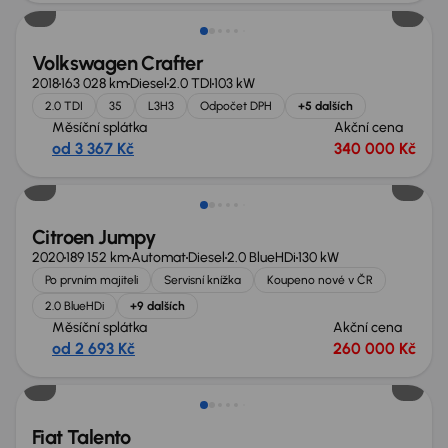
Volkswagen Crafter
2018
163 028 km
Diesel
2.0 TDI
103 kW
2.0 TDI
35
L3H3
Odpočet DPH
+5 dalších
Měsíční splátka
Akční cena
od 3 367 Kč
340 000 Kč
Zlevněno o 30 000 Kč
Citroen Jumpy
2020
189 152 km
Automat
Diesel
2.0 BlueHDi
130 kW
Po prvním majiteli
Servisní knížka
Koupeno nové v ČR
2.0 BlueHDi
+9 dalších
Měsíční splátka
Akční cena
od 2 693 Kč
260 000 Kč
Zlevněno o 50 000 Kč
Fiat Talento