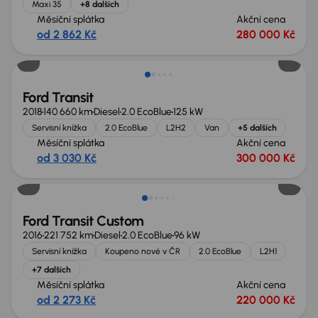
Maxi 35
+8 dalších
Měsíční splátka
Akční cena
od 2 862 Kč
280 000 Kč
Možnost odpočtu DPH
Ford Transit
2018
140 660 km
Diesel
2.0 EcoBlue
125 kW
Servisní knížka
2.0 EcoBlue
L2H2
Van
+5 dalších
Měsíční splátka
Akční cena
od 3 030 Kč
300 000 Kč
Možnost odpočtu DPH
Ford Transit Custom
2016
221 752 km
Diesel
2.0 EcoBlue
96 kW
Servisní knížka
Koupeno nové v ČR
2.0 EcoBlue
L2H1
+7 dalších
Měsíční splátka
Akční cena
od 2 273 Kč
220 000 Kč
Extra sleva 21 000 Kč