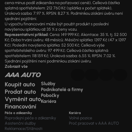
cena mínus podíl zákazníka na pořizovací ceně), Celková částka
splatná spotřebitelem: 212 760 Kč (splátka x počet splátek),
Úroková sazba: 7,97 %, RPSN: 8,27 %. Podmínkou získání úvěru není
sjednání pojištění.
U výpočtu financování může být použit produkt s poslední
navýšenou splátkou až 35 % z ceny vozu.
Reprezentativní příklad:
Cena: 149 999 Kč; Akontace: 35 %, tj. 52 500
Kč; Doba trvání úvěru: 48 měsíců; Měsíční splátka: 1397 Kč (47 x 1397
Kč); Poslední navýšená splátka: 52 500 Kč; Celková výše
spotřebitelského úvěru: 97 499 Kč; Celková částka splatná
spotřebitelem: 118 159 Kč; Úroková sazba: 6,55 %; RPSN: 7,02 %.
Sjednání pojištění není podmínkou získání úvěru.
Zobrazit vše
Koupit auto
Služby
Podnikatelé a firmy
Prodat auto
Pobočky
Vyměnit auto
Kariéra
Financování
Péče o zákazníky
Kariéra
Poprodejní péče o zákazníky
Volné pozice
Asistenční služby
Proč pracovat v AAA AUTO
Reklamace/Stížnosti