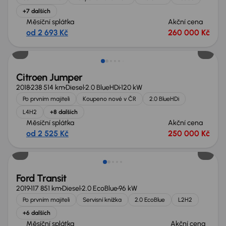
+7 dalších
Měsíční splátka
Akční cena
od 2 693 Kč
260 000 Kč
Možnost odpočtu DPH
Citroen Jumper
2018
238 514 km
Diesel
2.0 BlueHDi
120 kW
Po prvním majiteli
Koupeno nové v ČR
2.0 BlueHDi
L4H2
+8 dalších
Měsíční splátka
Akční cena
od 2 525 Kč
250 000 Kč
Možnost odpočtu DPH
Ford Transit
2019
117 851 km
Diesel
2.0 EcoBlue
96 kW
Po prvním majiteli
Servisní knížka
2.0 EcoBlue
L2H2
+6 dalších
Měsíční splátka
Akční cena