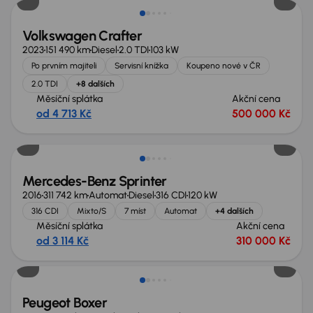
Volkswagen Crafter
2023
151 490 km
Diesel
2.0 TDI
103 kW
Po prvním majiteli
Servisní knížka
Koupeno nové v ČR
2.0 TDI
+8 dalších
Měsíční splátka
Akční cena
od 4 713 Kč
500 000 Kč
Možnost odpočtu DPH
Mercedes-Benz Sprinter
2016
311 742 km
Automat
Diesel
316 CDI
120 kW
316 CDI
Mixto/S
7 míst
Automat
+4 dalších
Měsíční splátka
Akční cena
od 3 114 Kč
310 000 Kč
Zlevněno o 10 000 Kč
Peugeot Boxer