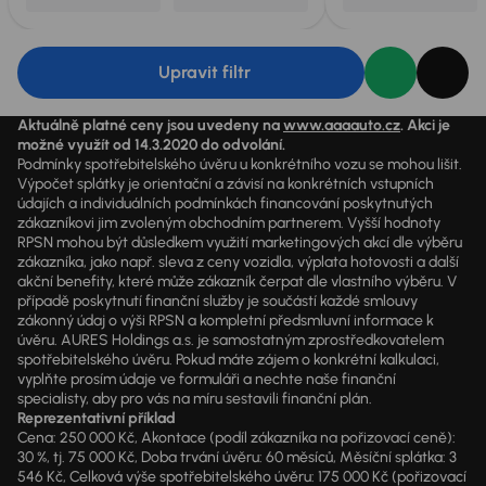
Upravit filtr
Aktuálně platné ceny jsou uvedeny na
www.aaaauto.cz
. Akci je
možné využít od 14.3.2020 do odvolání.
Podmínky spotřebitelského úvěru u konkrétního vozu se mohou lišit.
Výpočet splátky je orientační a závisí na konkrétních vstupních
údajích a individuálních podmínkách financování poskytnutých
zákazníkovi jim zvoleným obchodním partnerem. Vyšší hodnoty
RPSN mohou být důsledkem využití marketingových akcí dle výběru
zákazníka, jako např. sleva z ceny vozidla, výplata hotovosti a další
akční benefity, které může zákazník čerpat dle vlastního výběru. V
případě poskytnutí finanční služby je součástí každé smlouvy
zákonný údaj o výši RPSN a kompletní předsmluvní informace k
úvěru. AURES Holdings a.s. je samostatným zprostředkovatelem
spotřebitelského úvěru. Pokud máte zájem o konkrétní kalkulaci,
vyplňte prosím údaje ve formuláři a nechte naše finanční
specialisty, aby pro vás na míru sestavili finanční plán.
Reprezentativní příklad
Cena: 250 000 Kč, Akontace (podíl zákazníka na pořizovací ceně):
30 %, tj. 75 000 Kč, Doba trvání úvěru: 60 měsíců, Měsíční splátka: 3
546 Kč, Celková výše spotřebitelského úvěru: 175 000 Kč (pořizovací