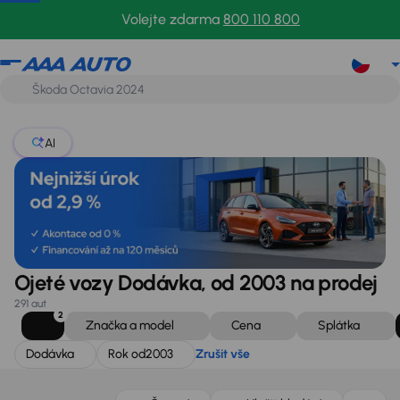
Dodávka
Rok od
2003
Zrušit vše
Volejte zdarma
800 110 800
AI
Ojeté vozy Dodávka, od 2003 na prodej
291 aut
2
Značka a model
Cena
Splátka
Dodávka
Rok od
2003
Zrušit vše
Zlevněno o 50 000 Kč