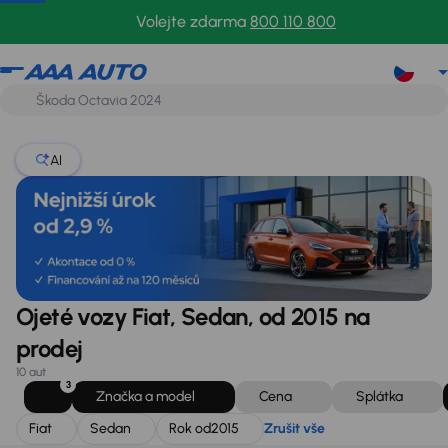
Fiat
Sedan
Rok od
2015
Zrušit vše
Volejte zdarma
800 110 800
AI
Ojeté vozy Fiat, Sedan, od 2015 na
prodej
10 aut
3
Značka a model
Cena
Splátka
Fiat
Sedan
Rok od
2015
Zrušit vše