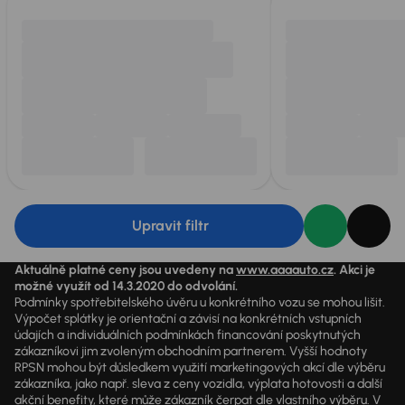
Upravit filtr
Aktuálně platné ceny jsou uvedeny na
www.aaaauto.cz
. Akci je
možné využít od 14.3.2020 do odvolání.
Podmínky spotřebitelského úvěru u konkrétního vozu se mohou lišit.
Výpočet splátky je orientační a závisí na konkrétních vstupních
údajích a individuálních podmínkách financování poskytnutých
zákazníkovi jim zvoleným obchodním partnerem. Vyšší hodnoty
RPSN mohou být důsledkem využití marketingových akcí dle výběru
zákazníka, jako např. sleva z ceny vozidla, výplata hotovosti a další
akční benefity, které může zákazník čerpat dle vlastního výběru. V