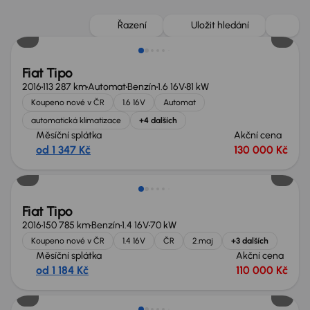
Řazení
Uložit hledání
Fiat Tipo
2016
113 287 km
Automat
Benzín
1.6 16V
81 kW
Koupeno nové v ČR
1.6 16V
Automat
automatická klimatizace
+4 dalších
Měsíční splátka
Akční cena
od 1 347 Kč
130 000 Kč
Fiat Tipo
2016
150 785 km
Benzín
1.4 16V
70 kW
Koupeno nové v ČR
1.4 16V
ČR
2.maj
+3 dalších
Měsíční splátka
Akční cena
od 1 184 Kč
110 000 Kč