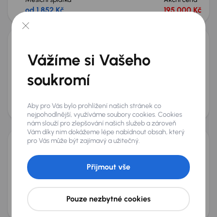
od 1 852 Kč
195 000 Kč
Fiat Tipo
Vážíme si Vašeho
2021
26 543 km
Benzín
1.4 16V
70 kW
Po prvním majiteli
Servisní knížka
Koupeno nové v ČR
soukromí
1.4 16V
+4 dalších
Měsíční splátka
Akční cena
Aby pro Vás bylo prohlížení našich stránek co
od 2 062 Kč
220 000 Kč
nejpohodlnější, využíváme soubory cookies. Cookies
Možnost odpočtu DPH
nám slouží pro zlepšování našich služeb a zároveň
Vám díky nim dokážeme lépe nabídnout obsah, který
pro Vás může být zajímavý a užitečný.
Fiat Tipo
2024
25 868 km
Benzín
1.0 FireFly
73 kW
Přijmout vše
Po prvním majiteli
Servisní knížka
Koupeno nové v ČR
1.0 FireFly
Měsíční splátka
Akční cena
Pouze nezbytné cookies
od 2 273 Kč
210 000 Kč