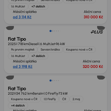
1.6 MultiJet
+7 dalších
Měsíční splátka
Akční cena
od 3 114 Kč
310 000 Kč
Ušetříte 69 999 Kč
Fiat Tipo
2025
1 718 km
Diesel
1.6 MultiJet
96 kW
Po prvním majiteli
Servisní knížka
Koupeno nové v ČR
1.6 MultiJet
+7 dalších
Měsíční splátka
Akční cena
od 3 198 Kč
320 000 Kč
Fiat Tipo
2021
134 762 km
Benzín
1.0 FireFly
73 kW
Koupeno nové v ČR
1.0 FireFly
ČR
2.maj
+4 dalších
Měsíční splátka
Akční cena