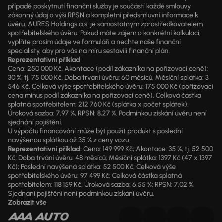
případě poskytnutí finanční služby je součástí každé smlouvy
zákonný údaj o výši RPSN a kompletní předsmluvní informace k
úvěru. AURES Holdings a.s. je samostatným zprostředkovatelem
spotřebitelského úvěru. Pokud máte zájem o konkrétní kalkulaci,
vyplňte prosím údaje ve formuláři a nechte naše finanční
specialisty, aby pro vás na míru sestavili finanční plán.
Reprezentativní příklad
Cena: 250 000 Kč, Akontace (podíl zákazníka na pořizovací ceně):
30 %, tj. 75 000 Kč, Doba trvání úvěru: 60 měsíců, Měsíční splátka: 3
546 Kč, Celková výše spotřebitelského úvěru: 175 000 Kč (pořizovací
cena mínus podíl zákazníka na pořizovací ceně), Celková částka
splatná spotřebitelem: 212 760 Kč (splátka x počet splátek),
Úroková sazba: 7,97 %, RPSN: 8,27 %. Podmínkou získání úvěru není
sjednání pojištění.
U výpočtu financování může být použit produkt s poslední
navýšenou splátkou až 35 % z ceny vozu.
Reprezentativní příklad:
Cena: 149 999 Kč; Akontace: 35 %, tj. 52 500
Kč; Doba trvání úvěru: 48 měsíců; Měsíční splátka: 1397 Kč (47 x 1397
Kč); Poslední navýšená splátka: 52 500 Kč; Celková výše
spotřebitelského úvěru: 97 499 Kč; Celková částka splatná
spotřebitelem: 118 159 Kč; Úroková sazba: 6,55 %; RPSN: 7,02 %.
Sjednání pojištění není podmínkou získání úvěru.
Zobrazit vše