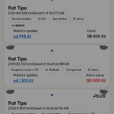
Fiat Tipo
2016
168 328 km
Benzín
1.4 16V
70 kW
Servisní knížka
1.4 16V
Serv.kniha
El. okna
+1 dalších
Měsíční splátka
Cena
od 998 Kč
118 000 Kč
Fiat Tipo
2019
132 100 km
Diesel
1.6 MultiJet
88 kW
Koupeno nové v ČR
1.6 MultiJet
Tempomat
El. okna
Měsíční splátka
Akční cena
od 1 305 Kč
125 000 Kč
Ušetříte 90 000 Kč
Fiat Tipo
2025
11 805 km
Diesel
1.6 MultiJet
96 kW
Po prvním majiteli
Servisní knížka
Koupeno nové v ČR