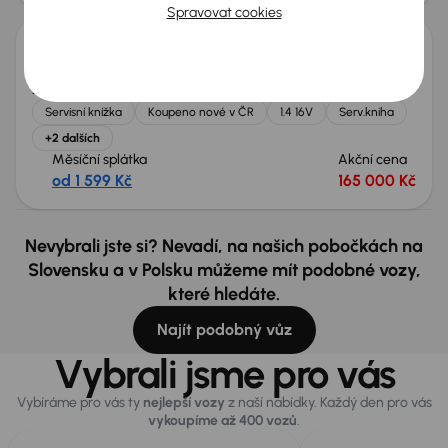
Spravovat cookies
Fiat Tipo
2016
67 394 km
Benzín
1.4 16V
70 kW
Servisní knížka
Koupeno nové v ČR
1.4 16V
Serv.kniha
+2 dalších
Měsíční splátka
Akční cena
od 1 599 Kč
165 000 Kč
Nevybrali jste si? Nevadí, na našich pobočkách na
Slovensku a v Polsku můžeme mít podobné vozy,
které hledáte.
Najít podobný vůz
Vybrali jsme pro vás
Vybíráme pro vás ty
nejlepší vozy
z naší nabídky. Každý den pro vás
vykoupíme až 400 vozů
.