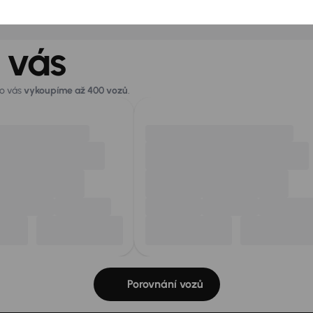
 vás
ro vás
vykoupíme až 400 vozů
.
Porovnání vozů