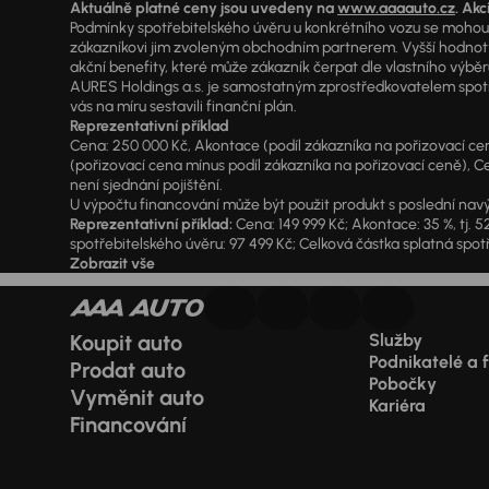
Aktuálně platné ceny jsou uvedeny na
www.aaaauto.cz
. Akc
Podmínky spotřebitelského úvěru u konkrétního vozu se mohou l
zákazníkovi jim zvoleným obchodním partnerem. Vyšší hodnoty R
akční benefity, které může zákazník čerpat dle vlastního výběr
AURES Holdings a.s. je samostatným zprostředkovatelem spotřeb
vás na míru sestavili finanční plán.
Reprezentativní příklad
Cena: 250 000 Kč, Akontace (podíl zákazníka na pořizovací ceně)
(pořizovací cena mínus podíl zákazníka na pořizovací ceně), Ce
není sjednání pojištění.
U výpočtu financování může být použit produkt s poslední navý
Reprezentativní příklad:
Cena: 149 999 Kč; Akontace: 35 %, tj. 5
spotřebitelského úvěru: 97 499 Kč; Celková částka splatná spotř
Zobrazit vše
Koupit auto
Služby
Podnikatelé a 
Prodat auto
Pobočky
Vyměnit auto
Kariéra
Financování