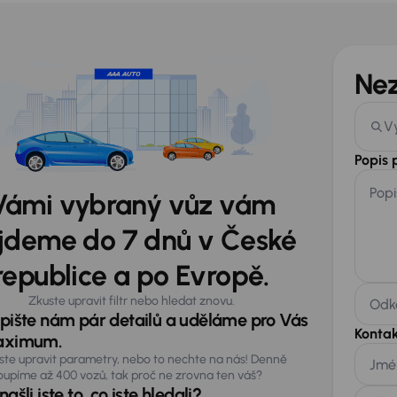
Ne
V
Popis
Popi
Vámi vybraný vůz vám
jdeme do 7 dnů v České
republice a po Evropě.
Zkuste upravit filtr nebo hledat znovu.
Odka
pište nám pár detailů a uděláme pro Vás
Kontak
ximum.
ste upravit parametry, nebo to nechte na nás! Denně
Jmé
oupíme až 400 vozů, tak proč ne zrovna ten váš?
ašli jste to, co jste hledali?