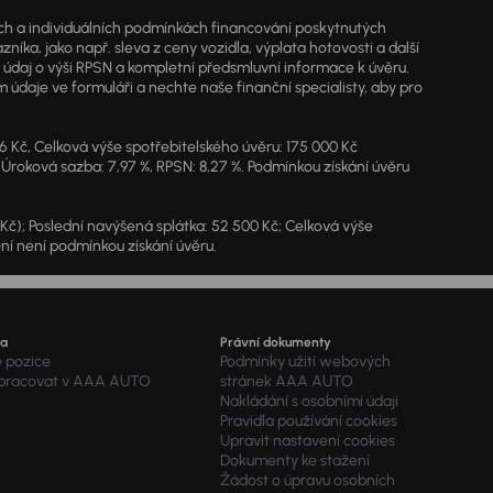
jích a individuálních podmínkách financování poskytnutých
a, jako např. sleva z ceny vozidla, výplata hotovosti a další
ý údaj o výši RPSN a kompletní předsmluvní informace k úvěru.
údaje ve formuláři a nechte naše finanční specialisty, aby pro
46 Kč, Celková výše spotřebitelského úvěru: 175 000 Kč
 Úroková sazba: 7,97 %, RPSN: 8,27 %. Podmínkou získání úvěru
7 Kč); Poslední navýšená splátka: 52 500 Kč; Celková výše
ění není podmínkou získání úvěru.
ra
Právní dokumenty
é pozice
Podmínky užití webových
 pracovat v AAA AUTO
stránek AAA AUTO
Nakládání s osobními údaji
Pravidla používání cookies
Upravit nastavení cookies
Dokumenty ke stažení
Žádost o úpravu osobních