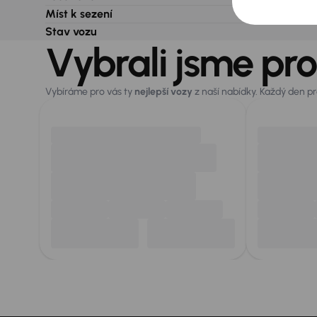
Míst k sezení
Stav vozu
Vybrali jsme pro
Vybíráme pro vás ty
nejlepší vozy
z naší nabídky. Každý den p