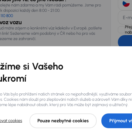
olejte nám zdarma a my Vám rádi pomůžeme. Jsme pro
k dispozici každý den 8:00 - 21:00.
 110 800
E-m
voz vozu
Pře
ud máte zájem o konkrétní vůz kdekoliv v Evropě, pošlete
nab
 link! Seženeme vám podobný v ČR nebo ho pro vás
vezeme ze zahraničí.
AURES Hold
uchovávat 
zpracován
žíme si Vašeho
ukromí
o Vás bylo prohlížení našich stránek co nejpohodlnější, využíváme soubor
s. Cookies nám slouží pro zlepšování našich služeb a zároveň Vám díky n
me lépe nabídnout obsah, který pro Vás může být zajímavý a užitečný.
Pouze nezbytné cookies
Přijmout v
ovat cookies