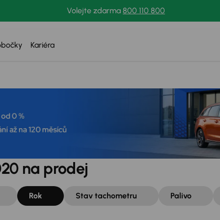
Volejte zdarma
800 110 800
obočky
Kariéra
020 na prodej
Rok
Stav tachometru
Palivo