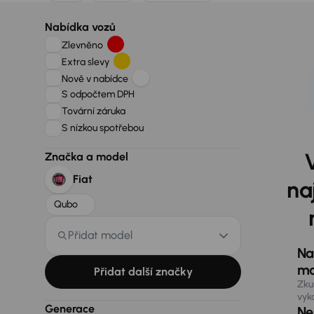
Nabídka vozů
Zlevněno
Extra slevy
Nově v nabídce
S odpočtem DPH
Tovární záruka
S nízkou spotřebou
Značka a model
Fiat
na
Qubo
Přidat model
Na
ma
Přidat další značky
Zku
vyk
Generace
Nen