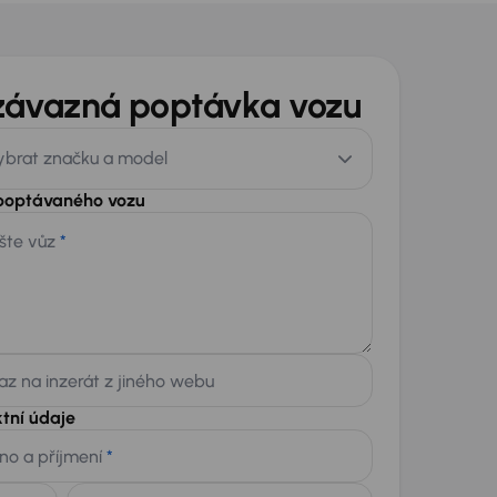
závazná poptávka vozu
ybrat značku a model
 poptávaného vozu
šte vůz
*
z na inzerát z jiného webu
tní údaje
no a příjmení
*