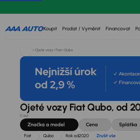
Hledáte:
Fiat
Qubo
Rok od
2020
Zrušit vše
Koupit
Prodat / Vyměnit
Financovat
P
Ojeté vozy
Fiat
Qubo
Ojeté vozy Fiat Qubo, od 2
0 aut
Značka a model
Cena
Splátka
Fiat
Qubo
Rok od
2020
Zrušit vše