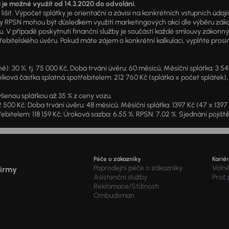
i je možné využít od 14.3.2020 do odvolání.
išit. Výpočet splátky je orientační a závisí na konkrétních vstupních úda
PSN mohou být důsledkem využití marketingových akcí dle výběru zákazník
u. V případě poskytnutí finanční služby je součástí každé smlouvy zákonn
itelského úvěru. Pokud máte zájem o konkrétní kalkulaci, vyplňte prosím 
: 30 %, tj. 75 000 Kč, Doba trvání úvěru: 60 měsíců, Měsíční splátka: 3 5
lková částka splatná spotřebitelem: 212 760 Kč (splátka x počet splátek),
šenou splátkou až 35 % z ceny vozu.
2 500 Kč; Doba trvání úvěru: 48 měsíců; Měsíční splátka: 1397 Kč (47 x 139
ebitelem: 118 159 Kč; Úroková sazba: 6,55 %; RPSN: 7,02 %. Sjednání pojišt
Péče o zákazníky
Karié
Poprodejní péče o zákazníky
Voln
firmy
Asistenční služby
Proč
Reklamace/Stížnosti
Ombudsman