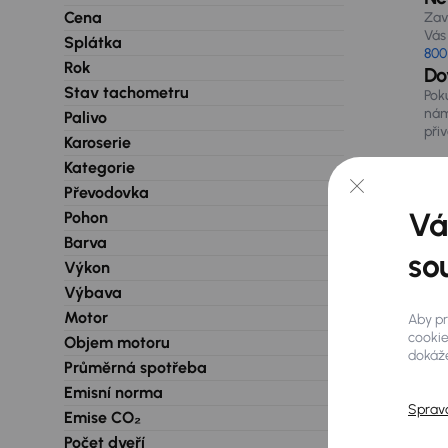
Cena
Zav
Vás 
Splátka
800
Rok
Do
Stav tachometru
Pok
nám
Palivo
při
Karoserie
Kategorie
Převodovka
Vá
Pohon
Barva
so
Výkon
Výbava
Motor
Aby pr
cookie
Objem motoru
dokáže
Průměrná spotřeba
Emisní norma
Sprav
Emise CO₂
Počet dveří