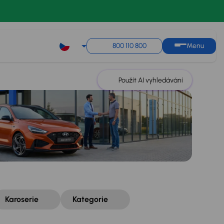
Řazení
Uložit hledání
800 110 800
Menu
Použít AI vyhledávání
Karoserie
Kategorie