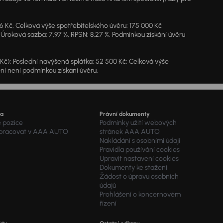
46 Kč, Celková výše spotřebitelského úvěru: 175 000 Kč
 Úroková sazba: 7,97 %, RPSN: 8,27 %. Podmínkou získání úvěru
7 Kč); Poslední navýšená splátka: 52 500 Kč; Celková výše
ění není podmínkou získání úvěru.
ra
Právní dokumenty
é pozice
Podmínky užití webových
 pracovat v AAA AUTO
stránek AAA AUTO
Nakládání s osobními údaji
Pravidla používání cookies
Upravit nastavení cookies
Dokumenty ke stažení
Žádost o úpravu osobních
údajů
Prohlášení o koncernovém
řízení