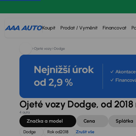
Hledáte:
Dodge
Rok od
2018
Zrušit vše
Koupit
Prodat / Vyměnit
Financovat
P
Ojeté vozy
Dodge
Ojeté vozy Dodge, od 2018 
4 auta
Značka a model
Cena
Splátka
Dodge
Rok od
2018
Zrušit vše