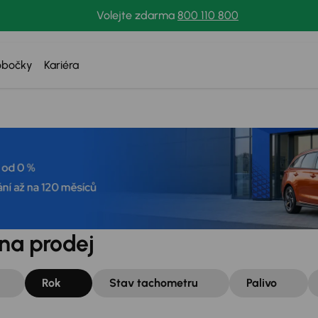
Volejte zdarma
800 110 800
obočky
Kariéra
na prodej
Rok
Stav tachometru
Palivo