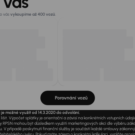
 vás
ro vás
vykoupíme až 400 vozů
.
Porovnání vozů
i je možné využít od 14.3.2020 do odvolání.
išit. Výpočet splátky je orientační a závisí na konkrétních vstupních úda
PSN mohou být důsledkem využití marketingových akcí dle výběru zákazník
u. V případě poskytnutí finanční služby je součástí každé smlouvy zákonn
itelského úvěru. Pokud máte zájem o konkrétní kalkulaci, vyplňte prosím 