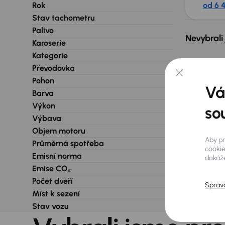
Rok
od 6 4
Stav tachometru
Palivo
Nevybrali
Karoserie
Kategorie
Převodovka
Pohon
Vá
Barva
Výkon
so
Výbava
Objem motoru
Aby pr
Průměrná spotřeba
cookie
Emisní norma
dokáže
Emise CO₂
Počet dveří
Sprav
Míst k sezení
Stav vozu