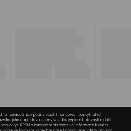
jích a individuálních podmínkách financování poskytnutých
a, jako např. sleva z ceny vozidla, výplata hotovosti a další
ý údaj o výši RPSN a kompletní předsmluvní informace k úvěru.
údaje ve formuláři a nechte naše finanční specialisty, aby pro