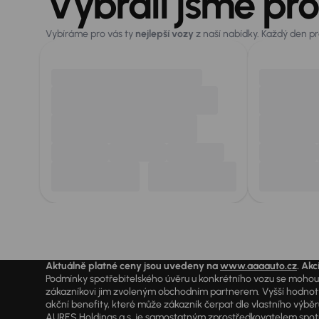
Vybrali jsme pro
Vybíráme pro vás ty
nejlepší vozy
z naší nabídky. Každý den p
Aktuálně platné ceny jsou uvedeny na
www.aaaauto.cz
. Akc
Podmínky spotřebitelského úvěru u konkrétního vozu se mohou l
zákazníkovi jim zvoleným obchodním partnerem. Vyšší hodnoty R
akční benefity, které může zákazník čerpat dle vlastního výběr
AURES Holdings a.s. je samostatným zprostředkovatelem spotřeb