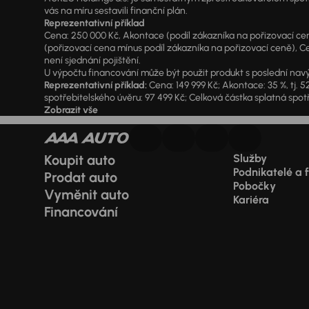
vás na míru sestavili finanční plán.
Reprezentativní příklad
Cena: 250 000 Kč, Akontace (podíl zákazníka na pořizovací ceně)
(pořizovací cena mínus podíl zákazníka na pořizovací ceně), Ce
není sjednání pojištění.
U výpočtu financování může být použit produkt s poslední navý
Reprezentativní příklad:
Cena: 149 999 Kč; Akontace: 35 %, tj. 5
spotřebitelského úvěru: 97 499 Kč; Celková částka splatná spotř
Zobrazit vše
Koupit auto
Služby
Podnikatelé a 
Prodat auto
Pobočky
Vyměnit auto
Kariéra
Financování