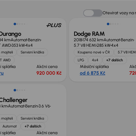
no o 50 000 Kč
Otevírat vozy na
Durango
Dodge RAM
34 km
Automat
Benzín
2018
174 632 km
Automat
Benzín
RT AWD
353 kW
4x4
5.7 V8 HEMI
285 kW
4x4
 majiteli
Servisní knížka
Koupeno nové v ČR
5.7 V8 HEM
RT AWD
LPG
4x4
+7 dalších
í splátka
Akční cena
Měsíční splátka
Akč
ru
920 000 Kč
od 6 875 Kč
72
 nabídce
Challenger
3 km
Automat
Benzín
3.6 V6
 majiteli
Servisní knížka
Automat
+7 dalších
í splátka
Akční cena