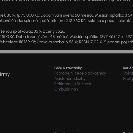
: 30 %, tj. 75 000 Kč, Doba trvání úvěru: 60 měsíců, Měsíční splátka: 3 5
lková částka splatná spotřebitelem: 212 760 Kč (splátka x počet splátek),
šenou splátkou až 35 % z ceny vozu.
2 500 Kč; Doba trvání úvěru: 48 měsíců; Měsíční splátka: 1397 Kč (47 x 139
ebitelem: 118 159 Kč; Úroková sazba: 6,55 %; RPSN: 7,02 %. Sjednání pojišt
Péče o zákazníky
Karié
Poprodejní péče o zákazníky
Voln
firmy
Asistenční služby
Proč
Reklamace/Stížnosti
Ombudsman