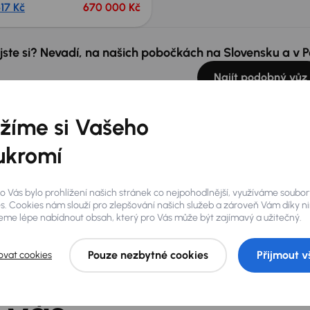
17 Kč
670 000 Kč
 jste si? Nevadí, na našich pobočkách na Slovensku a v
Najít podobný vůz
žíme si Vašeho
ukromí
o Vás bylo prohlížení našich stránek co nejpohodlnější, využíváme soubor
s. Cookies nám slouží pro zlepšování našich služeb a zároveň Vám díky n
me lépe nabídnout obsah, který pro Vás může být zajímavý a užitečný.
Pouze nezbytné cookies
Přijmout v
ovat cookies