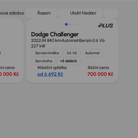
 nové záložce
Řazení
Uložit hledání
Dodge Challenger
2022
34 840 km
Automat
Benzín
3.6 V6
227 kW
I
Servisní knížka
3.6 V6
Automat
Serv.kniha
+5 dalších
ní cena
Měsíční splátka
Akční cena
0 000 Kč
od 6 692 Kč
700 000 Kč