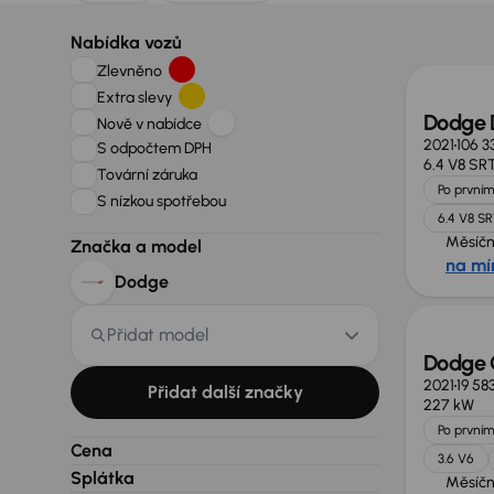
Zlevně
Nabídka vozů
Zlevněno
Extra slevy
Dodge 
Nově v nabídce
2021
106 3
S odpočtem DPH
6.4 V8 S
Tovární záruka
Po prvním
S nízkou spotřebou
6.4 V8 S
Měsíčn
Značka a model
na mí
Nově v
Dodge
Přidat model
Dodge 
2021
19 58
Přidat další značky
227 kW
Po prvním
Cena
3.6 V6
Splátka
Měsíčn