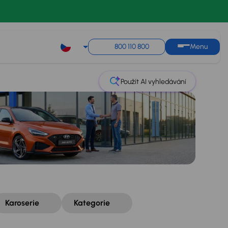
Řazení
Uložit hledání
800 110 800
Menu
Použít AI vyhledávání
Karoserie
Kategorie