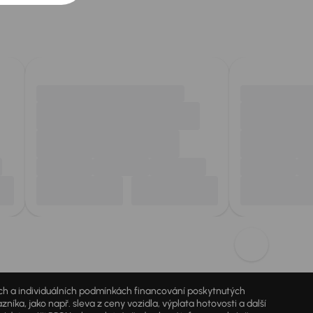
jích a individuálních podmínkách financování poskytnutých
a, jako např. sleva z ceny vozidla, výplata hotovosti a další