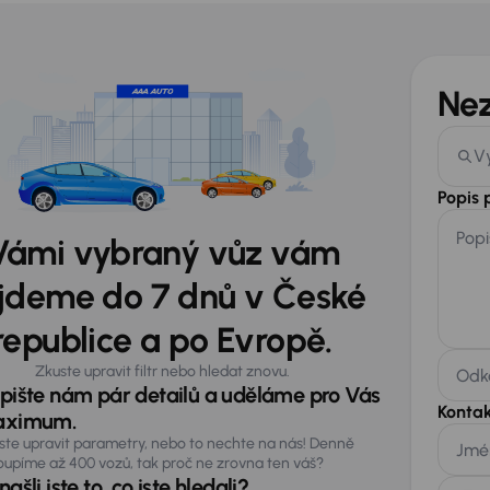
Ne
V
Popis
Popi
Vámi vybraný vůz vám
jdeme do 7 dnů v České
republice a po Evropě.
Zkuste upravit filtr nebo hledat znovu.
Odka
pište nám pár detailů a uděláme pro Vás
Kontak
ximum.
ste upravit parametry, nebo to nechte na nás! Denně
Jmé
oupíme až 400 vozů, tak proč ne zrovna ten váš?
ašli jste to, co jste hledali?