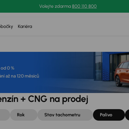
Volejte zdarma
800 110 800
obočky
Kariéra
Benzín + CNG na prodej
Rok
Stav tachometru
Palivo