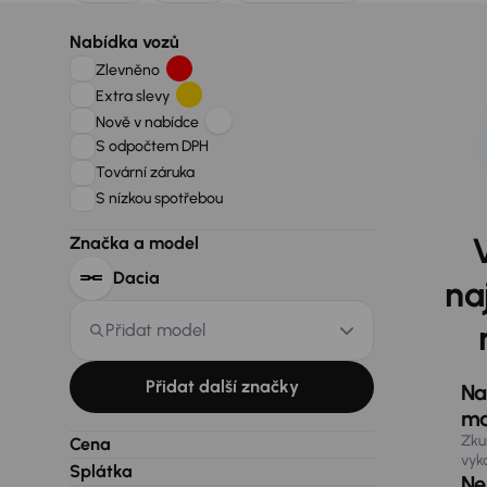
Nabídka vozů
Zlevněno
Extra slevy
Nově v nabídce
S odpočtem DPH
Tovární záruka
S nízkou spotřebou
Značka a model
Dacia
na
Přidat model
Přidat další značky
Na
ma
Zku
Cena
vyk
Splátka
Nen