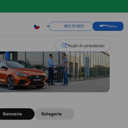
Řazení
Uložit hledání
800 110 800
Menu
Použít AI vyhledávání
Karoserie
Kategorie