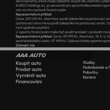
akční benefity, které může zákazník čerpat dle vlastního výběr
AURES Holdings a.s. je samostatným zprostředkovatelem spotřeb
vás na míru sestavili finanční plán.
Reprezentativní příklad
Cena: 250 000 Kč, Akontace (podíl zákazníka na pořizovací ceně)
(pořizovací cena mínus podíl zákazníka na pořizovací ceně), Ce
není sjednání pojištění.
U výpočtu financování může být použit produkt s poslední navý
Reprezentativní příklad:
Cena: 149 999 Kč; Akontace: 35 %, tj. 5
spotřebitelského úvěru: 97 499 Kč; Celková částka splatná spotř
Zobrazit vše
Koupit auto
Služby
Podnikatelé a 
Prodat auto
Pobočky
Vyměnit auto
Kariéra
Financování