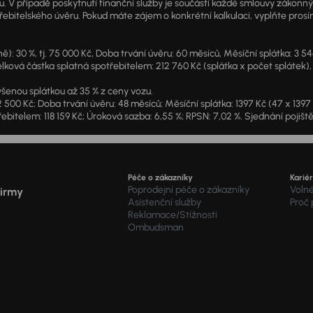
u. V případě poskytnutí finanční služby je součástí každé smlouvy zákonn
itelského úvěru. Pokud máte zájem o konkrétní kalkulaci, vyplňte prosím 
: 30 %, tj. 75 000 Kč, Doba trvání úvěru: 60 měsíců, Měsíční splátka: 3 5
lková částka splatná spotřebitelem: 212 760 Kč (splátka x počet splátek),
šenou splátkou až 35 % z ceny vozu.
2 500 Kč; Doba trvání úvěru: 48 měsíců; Měsíční splátka: 1397 Kč (47 x 139
ebitelem: 118 159 Kč; Úroková sazba: 6,55 %; RPSN: 7,02 %. Sjednání pojišt
Péče o zákazníky
Karié
Poprodejní péče o zákazníky
Voln
firmy
Asistenční služby
Proč
Reklamace/Stížnosti
Ombudsman