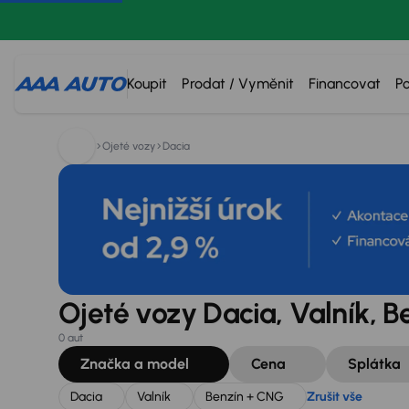
Hledáte:
Dacia
Valník
Benzín + CNG
Zrušit vše
Koupit
Prodat / Vyměnit
Financovat
P
Ojeté vozy
Dacia
Ojeté vozy Dacia, Valník, 
0 aut
Značka a model
Cena
Splátka
Dacia
Valník
Benzín + CNG
Zrušit vše