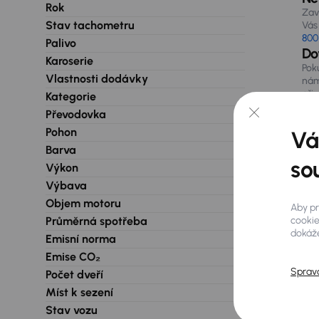
Rok
Zav
Stav tachometru
Vás 
800
Palivo
Do
Karoserie
Pok
Vlastnosti dodávky
nám
při
Kategorie
Převodovka
Pohon
Vá
Barva
so
Výkon
Výbava
Objem motoru
Aby pr
Průměrná spotřeba
cookie
dokáže
Emisní norma
Emise CO₂
Sprav
Počet dveří
Míst k sezení
Stav vozu