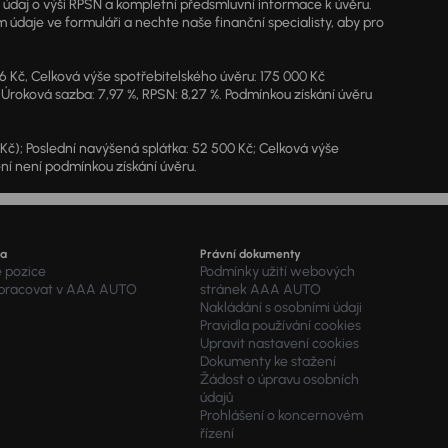
ý údaj o výši RPSN a kompletní předsmluvní informace k úvěru.
údaje ve formuláři a nechte naše finanční specialisty, aby pro
46 Kč, Celková výše spotřebitelského úvěru: 175 000 Kč
 Úroková sazba: 7,97 %, RPSN: 8,27 %. Podmínkou získání úvěru
7 Kč); Poslední navýšená splátka: 52 500 Kč; Celková výše
ění není podmínkou získání úvěru.
ra
Právní dokumenty
é pozice
Podmínky užití webových
 pracovat v AAA AUTO
stránek AAA AUTO
Nakládání s osobními údaji
Pravidla používání cookies
Upravit nastavení cookies
Dokumenty ke stažení
Žádost o úpravu osobních
údajů
Prohlášení o koncernovém
řízení