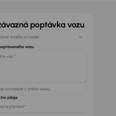
závazná poptávka vozu
ybrat značku a model
 poptávaného vozu
šte vůz
*
z na inzerát z jiného webu
tní údaje
no a příjmení
*