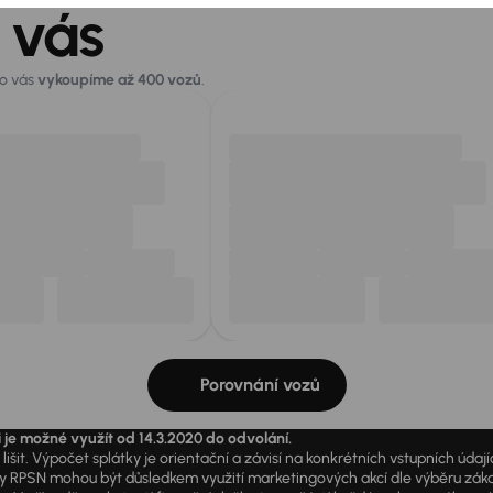
 vás
ro vás
vykoupíme až 400 vozů
.
Porovnání vozů
i je možné využít od 14.3.2020 do odvolání.
išit. Výpočet splátky je orientační a závisí na konkrétních vstupních úda
PSN mohou být důsledkem využití marketingových akcí dle výběru zákazník