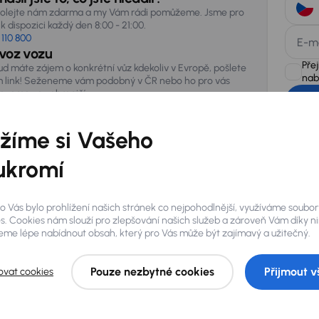
olejte nám zdarma a my Vám rádi pomůžeme. Jsme pro
k dispozici každý den 8:00 - 21:00.
 110 800
E-m
voz vozu
Pře
ud máte zájem o konkrétní vůz kdekoliv v Evropě, pošlete
nab
 link! Seženeme vám podobný v ČR nebo ho pro vás
vezeme ze zahraničí.
AURES Hold
žíme si Vašeho
uchovávat 
zpracován
ukromí
o Vás bylo prohlížení našich stránek co nejpohodlnější, využíváme soubor
s. Cookies nám slouží pro zlepšování našich služeb a zároveň Vám díky n
me lépe nabídnout obsah, který pro Vás může být zajímavý a užitečný.
Pouze nezbytné cookies
Přijmout v
ovat cookies