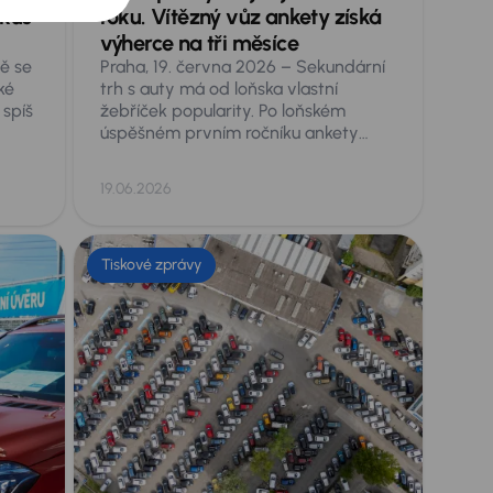
 kus
roku. Vítězný vůz ankety získá
výherce na tři měsíce
ě se
Praha, 19. června 2026 – Sekundární
ké
trh s auty má od loňska vlastní
 spíš
žebříček popularity. Po loňském
úspěšném prvním ročníku ankety
pňů
Ojeté auto roku, kdy se absolutním
dra
vítězem stala Škoda Enyaq, spouští
19.06.2026
o
AURES Holdings druhý ročník
aném
hlasování veřejnosti o nejoblíbenější
 dítě
ojeté vozy v Česku.
Tiskové zprávy