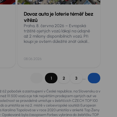
Dovoz auta je loterie téměř bez
v
vítězů
Praha, 8. června 2026 – Evropská
tržiště ojetých vozů lákají na údajně
až 2 miliony disponibilních vozů. Při
koupi je ovšem důležité znát úskalí
nejen značek a modelů, ale také
jednotlivých zemí původu. Škoda
Octavia se shodnými parametry věku
08.06.2026
a nájezdu, může totiž být v závislosti
na zemi původu podstatně jiné auto.
í
Je proto dobré pro zákazníky
„roztřídit“ zkušenosti odborníků a
...
1
2
3
ze
zopakovat, na co si dát pozor při
dovozech aut.
mto
než 62 poboček a zastoupení v České republice, na Slovensku a v
 než 111 500 vozů a je tak největším prodejcem ojetých aut ve
olečnost se pravidelně umisťuje v žebříčcích CZECH TOP 100
chází
nds a umístila se na 2. místě v celoevropské soutěži European
s
 Karolína Topolová se v roce 2020 umístila v anketě Top Ženy
lávy. Opakovaně byla časopisem Forbes vybrána do žebříčku TOP