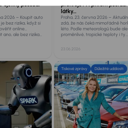
v ojetiny posoudí
přehřeje? A přitom postačí
látky…
na 2026 – Koupit auto
Praha, 23. června 2026 – Aktuáln
e bez rizika, když si
zdá, že nás čeká mimořádně hor
ověřit online…
léto. Podle meteorologů bude ale
 ano, ale bez rizika
proměnlivé, tropické teploty i ty
uhé prověření vozu
supertropické přesahující 35 stu
 Jednak nemusí být
se nám ale nevyhnou. Taková ve
23.06.2026
 a hlavně nic
představují akutní nebezpečí pr
 aktuálním technickém
cokoliv, co necháte v zaparkov
ěkteré online
autě, a to zdaleka nejen pro malé
zí také fyzické
či psa. Co přesně hrozí a co proti
Tiskové zprávy
Důležité události
e vždy odhalí vše.
tomu dělat?