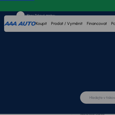
Blog
Tiskové zprávy
Koupit
Prodat / Vyměnit
Financovat
P
Kategorie
Vše
Tiskové zprávy
Nejnovější články