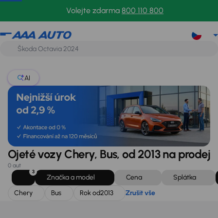
Chery
Bus
Rok od
2013
Zrušit vše
Volejte zdarma
800 110 800
AI
Ojeté vozy Chery, Bus, od 2013 na prodej
0 aut
3
Značka a model
Cena
Splátka
Chery
Bus
Rok od
2013
Zrušit vše