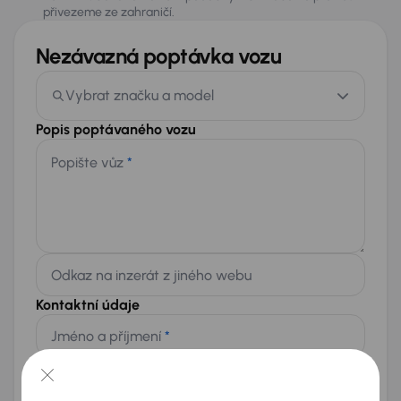
přivezeme ze zahraničí.
Nezávazná poptávka vozu
Vybrat značku a model
Popis poptávaného vozu
Popište vůz
*
Odkaz na inzerát z jiného webu
Kontaktní údaje
Jméno a příjmení
*
Telefon
*