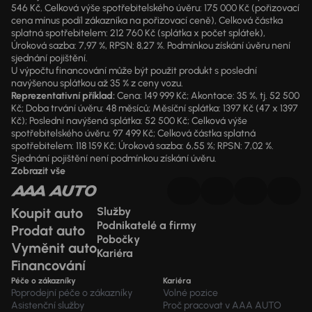
546 Kč, Celková výše spotřebitelského úvěru: 175 000 Kč (pořizovací
cena mínus podíl zákazníka na pořizovací ceně), Celková částka
splatná spotřebitelem: 212 760 Kč (splátka x počet splátek),
Úroková sazba: 7,97 %, RPSN: 8,27 %. Podmínkou získání úvěru není
sjednání pojištění.
U výpočtu financování může být použit produkt s poslední
navýšenou splátkou až 35 % z ceny vozu.
Reprezentativní příklad:
Cena: 149 999 Kč; Akontace: 35 %, tj. 52 500
Kč; Doba trvání úvěru: 48 měsíců; Měsíční splátka: 1397 Kč (47 x 1397
Kč); Poslední navýšená splátka: 52 500 Kč; Celková výše
spotřebitelského úvěru: 97 499 Kč; Celková částka splatná
spotřebitelem: 118 159 Kč; Úroková sazba: 6,55 %; RPSN: 7,02 %.
Sjednání pojištění není podmínkou získání úvěru.
Zobrazit vše
Koupit auto
Služby
Podnikatelé a firmy
Prodat auto
Pobočky
Vyměnit auto
Kariéra
Financování
Péče o zákazníky
Kariéra
Poprodejní péče o zákazníky
Volné pozice
Asistenční služby
Proč pracovat v AAA AUTO