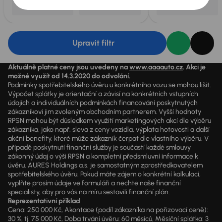
Upravit filtr
Aktuálně platné ceny jsou uvedeny na
www.aaaauto.cz
. Akci je
možné využít od 14.3.2020 do odvolání.
Podmínky spotřebitelského úvěru u konkrétního vozu se mohou lišit.
Výpočet splátky je orientační a závisí na konkrétních vstupních
údajích a individuálních podmínkách financování poskytnutých
zákazníkovi jim zvoleným obchodním partnerem. Vyšší hodnoty
RPSN mohou být důsledkem využití marketingových akcí dle výběru
zákazníka, jako např. sleva z ceny vozidla, výplata hotovosti a další
akční benefity, které může zákazník čerpat dle vlastního výběru. V
případě poskytnutí finanční služby je součástí každé smlouvy
zákonný údaj o výši RPSN a kompletní předsmluvní informace k
úvěru. AURES Holdings a.s. je samostatným zprostředkovatelem
spotřebitelského úvěru. Pokud máte zájem o konkrétní kalkulaci,
vyplňte prosím údaje ve formuláři a nechte naše finanční
specialisty, aby pro vás na míru sestavili finanční plán.
Reprezentativní příklad
Cena: 250 000 Kč, Akontace (podíl zákazníka na pořizovací ceně):
30 %, tj. 75 000 Kč, Doba trvání úvěru: 60 měsíců, Měsíční splátka: 3