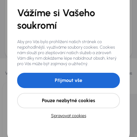
+420
E-mail
*
Vážíme si Vašeho
Přeji si dostávat informace o atraktivních slevových
soukromí
nabídkách
Odeslat poptávku
Aby pro Vás bylo prohlížení našich stránek co
AURES Holdings a.s., se sídlem Dopraváků 874/15, Čimice, 184 00 Praha 8 bude
uchovávat a zpracovávat vaše osobní údaje v souladu se zásadami ochrany a
nejpohodlnější, využíváme soubory cookies. Cookies
zpracování
osobních údajů
.
nám slouží pro zlepšování našich služeb a zároveň
Vám díky nim dokážeme lépe nabídnout obsah, který
Vybrali jsme pro vás
pro Vás může být zajímavý a užitečný.
Vybíráme pro vás ty
nejlepší vozy
z naší nabídky. Každý den pro vás
vykoupíme až 400 vozů
.
Přijmout vše
Pouze nezbytné cookies
Spravovat cookies