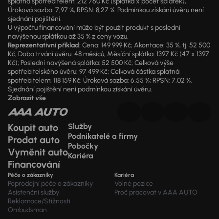
splatná spotřebitelem: 212 760 Kč (splátka x počet splátek),
Úroková sazba: 7,97 %, RPSN: 8,27 %. Podmínkou získání úvěru není
sjednání pojištění.
U výpočtu financování může být použit produkt s poslední
navýšenou splátkou až 35 % z ceny vozu.
Reprezentativní příklad:
Cena: 149 999 Kč; Akontace: 35 %, tj. 52 500
Kč; Doba trvání úvěru: 48 měsíců; Měsíční splátka: 1397 Kč (47 x 1397
Kč); Poslední navýšená splátka: 52 500 Kč; Celková výše
spotřebitelského úvěru: 97 499 Kč; Celková částka splatná
spotřebitelem: 118 159 Kč; Úroková sazba: 6,55 %; RPSN: 7,02 %.
Sjednání pojištění není podmínkou získání úvěru.
Zobrazit vše
Koupit auto
Služby
Podnikatelé a firmy
Prodat auto
Pobočky
Vyměnit auto
Kariéra
Financování
Péče o zákazníky
Kariéra
Poprodejní péče o zákazníky
Volné pozice
Asistenční služby
Proč pracovat v AAA AUTO
Reklamace/Stížnosti
Ombudsman