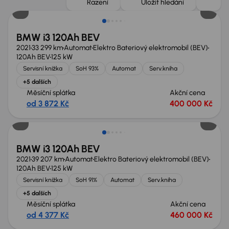
Řazení
Uložit hledání
BMW i3 120Ah BEV
2021
33 299 km
Automat
Elektro Bateriový elektromobil (BEV)
120Ah BEV
125 kW
Servisní knížka
SoH 93%
Automat
Serv.kniha
+5 dalších
Měsíční splátka
Akční cena
od 3 872 Kč
400 000 Kč
Nově v nabídce
BMW i3 120Ah BEV
2021
39 207 km
Automat
Elektro Bateriový elektromobil (BEV)
120Ah BEV
125 kW
Servisní knížka
SoH 91%
Automat
Serv.kniha
+5 dalších
Měsíční splátka
Akční cena
od 4 377 Kč
460 000 Kč