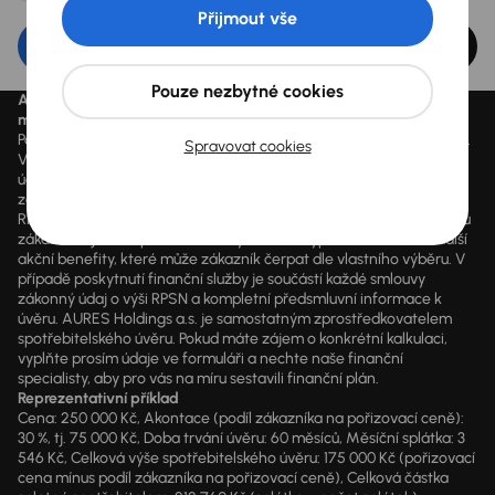
Přijmout vše
Upravit filtr
Pouze nezbytné cookies
Aktuálně platné ceny jsou uvedeny na
www.aaaauto.cz
. Akci je
možné využít od 14.3.2020 do odvolání.
Podmínky spotřebitelského úvěru u konkrétního vozu se mohou lišit.
Spravovat cookies
Výpočet splátky je orientační a závisí na konkrétních vstupních
údajích a individuálních podmínkách financování poskytnutých
zákazníkovi jim zvoleným obchodním partnerem. Vyšší hodnoty
RPSN mohou být důsledkem využití marketingových akcí dle výběru
zákazníka, jako např. sleva z ceny vozidla, výplata hotovosti a další
akční benefity, které může zákazník čerpat dle vlastního výběru. V
případě poskytnutí finanční služby je součástí každé smlouvy
zákonný údaj o výši RPSN a kompletní předsmluvní informace k
úvěru. AURES Holdings a.s. je samostatným zprostředkovatelem
spotřebitelského úvěru. Pokud máte zájem o konkrétní kalkulaci,
vyplňte prosím údaje ve formuláři a nechte naše finanční
specialisty, aby pro vás na míru sestavili finanční plán.
Reprezentativní příklad
Cena: 250 000 Kč, Akontace (podíl zákazníka na pořizovací ceně):
30 %, tj. 75 000 Kč, Doba trvání úvěru: 60 měsíců, Měsíční splátka: 3
546 Kč, Celková výše spotřebitelského úvěru: 175 000 Kč (pořizovací
cena mínus podíl zákazníka na pořizovací ceně), Celková částka