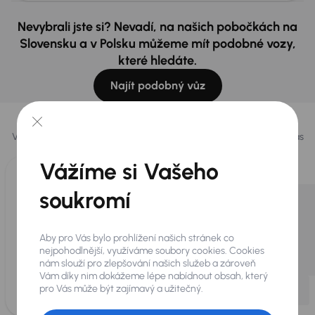
Nevybrali jste si? Nevadí, na našich pobočkách na
Slovensku a v Polsku můžeme mít podobné vozy,
které hledáte.
Najít podobný vůz
Vybrali jsme pro vás
Vybíráme pro vás ty
nejlepší vozy
z naší nabídky. Každý den pro vás
vykoupíme až 400 vozů
.
Vážíme si Vašeho
soukromí
Aby pro Vás bylo prohlížení našich stránek co
nejpohodlnější, využíváme soubory cookies. Cookies
nám slouží pro zlepšování našich služeb a zároveň
Vám díky nim dokážeme lépe nabídnout obsah, který
pro Vás může být zajímavý a užitečný.