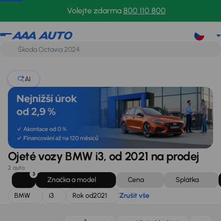
BMW
i3
Rok od
2021
Zrušit vše
Volejte zdarma
800 110 800
AI
Ojeté vozy BMW i3, od 2021 na prodej
2 auta
3
Značka a model
Cena
Splátka
BMW
i3
Rok od
2021
Zrušit vše
Nově v nabídce