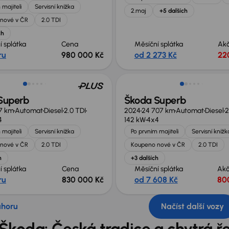
 majiteli
Servisní knížka
2.maj
+5 dalších
nové v ČR
2.0 TDI
ch
í splátka
Cena
Měsíční splátka
Akč
ru
980 000 Kč
od 2 273 Kč
22
no o 100 000 Kč
Zlevněno o 100 000 Kč
Superb
Škoda Superb
17 km
Automat
Diesel
2.0 TDI
2024
24 707 km
Automat
Diesel
2
4
142 kW
4x4
 majiteli
Servisní knížka
Po prvním majiteli
Servisní knížk
nové v ČR
2.0 TDI
Koupeno nové v ČR
2.0 TDI
h
+3 dalších
í splátka
Cena
Měsíční splátka
Akč
ru
830 000 Kč
od 7 608 Kč
80
ahoru
Načíst další vozy
Škoda: Česká tradice a chytrá ř