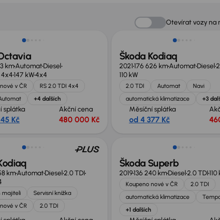
no o 75 000 Kč
Otevírat vozy na
Octavia
Škoda Kodiaq
13 km
Automat
Diesel
2021
176 626 km
Automat
Diesel
2
I 4x4
147 kW
4x4
110 kW
nové v ČR
RS 2.0 TDI 4x4
2.0 TDI
Automat
Navi
Automat
+4 dalších
automatická klimatizace
+3 dal
í splátka
Akční cena
Měsíční splátka
Akč
545 Kč
480 000 Kč
od 4 377 Kč
46
 nabídce
Nově v nabídce
Kodiaq
Škoda Superb
58 km
Automat
Diesel
2.0 TDI
2019
136 240 km
Diesel
2.0 TDI
110
4
Koupeno nové v ČR
2.0 TDI
 majiteli
Servisní knížka
automatická klimatizace
Temp
nové v ČR
2.0 TDI
+1 dalších