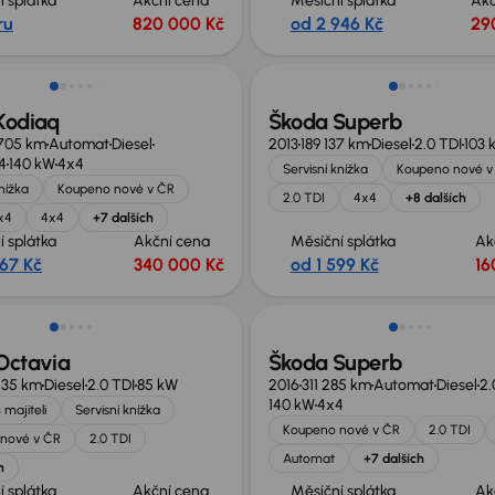
í splátka
Akční cena
Měsíční splátka
Akč
ru
820 000 Kč
od 2 946 Kč
29
Zlevněno o 30 000 Kč
Kodiaq
Škoda Superb
705 km
Automat
Diesel
2013
189 137 km
Diesel
2.0 TDI
103 
4
140 kW
4x4
Servisní knížka
Koupeno nové v
knížka
Koupeno nové v ČR
2.0 TDI
4x4
+8 dalších
x4
4x4
+7 dalších
í splátka
Akční cena
Měsíční splátka
Ak
367 Kč
340 000 Kč
od 1 599 Kč
16
sleva 19 000 Kč
Octavia
Škoda Superb
535 km
Diesel
2.0 TDI
85 kW
2016
311 285 km
Automat
Diesel
2.
140 kW
4x4
 majiteli
Servisní knížka
Koupeno nové v ČR
2.0 TDI
nové v ČR
2.0 TDI
Automat
+7 dalších
h
í splátka
Akční cena
Měsíční splátka
Ak