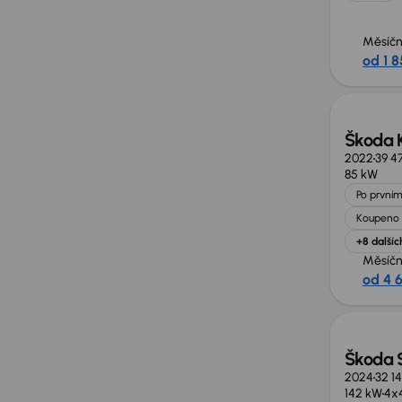
Měsíčn
od 1 8
Zlevně
Škoda 
2022
39 4
85 kW
Po prvním
Koupeno 
+8 dalšíc
Měsíčn
od 4 
Zlevně
Škoda 
2024
32 1
142 kW
4x