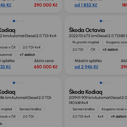
946 Kč
290 000 Kč
od 1 852 Kč
18
Možnost odpočtu DPH
Kodiaq
Škoda Octavia
32 km
Automat
Diesel
2.0 TDI 4x4
2022
113 675 km
Diesel
2.0 TDI
85
Po prvním majiteli
Koupeno nov
nové v ČR
2.0 TDI 4x4
2.0 TDI
ČR
+5 dalších
Automat
+7 dalších
í splátka
Akční cena
Měsíční splátka
Akč
233 Kč
650 000 Kč
od 2 946 Kč
29
 nabídce
Zlevněno o 80 000 Kč
Kodiaq
Škoda Kodiaq
486 km
Automat
Diesel
2.0 TDI
2019
111 909 km
Automat
Diesel
2.0
140 kW
4x4
 majiteli
Servisní knížka
Servisní knížka
Koupeno nové v
nové v ČR
2.0 TDI
2.0 TDI 4x4
4x4
+9 dalších
ch