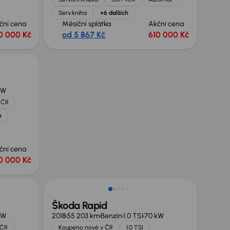
Serv.kniha
+6 dalších
ční cena
Měsíční splátka
Akční cena
0 000 Kč
od 5 867 Kč
610 000 Kč
kW
 ČR
h
ční cena
0 000 Kč
Škoda Rapid
kW
2018
55 203 km
Benzín
1.0 TSI
70 kW
ČR
Koupeno nové v ČR
1.0 TSI