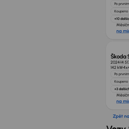
Po prvním
Koupeno 
+10 další
Měsíčn
na mí
Zlevně
Škoda 
2024
14 5
142 kW
4x
Po prvním
Koupeno 
+3 dalšíc
Měsíčn
na mí
Zpět n
Vozy 