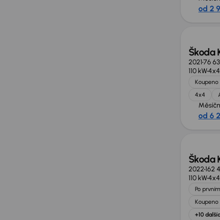
od 2 
Škoda 
2021
76 6
110 kW
4x4
Koupeno 
4x4
Měsíčn
od 6 
Nově v
Škoda 
2022
162 
110 kW
4x4
Po prvním
Koupeno 
+10 další