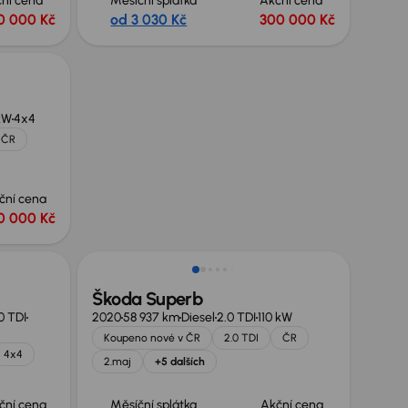
ní cena
Měsíční splátka
Akční cena
0 000 Kč
od 3 030 Kč
300 000 Kč
kW
4x4
 ČR
ční cena
0 000 Kč
Zlevněno o 10 000 Kč
Škoda Superb
0 TDI
2020
58 937 km
Diesel
2.0 TDI
110 kW
Koupeno nové v ČR
2.0 TDI
ČR
4x4
2.maj
+5 dalších
ční cena
Měsíční splátka
Akční cena