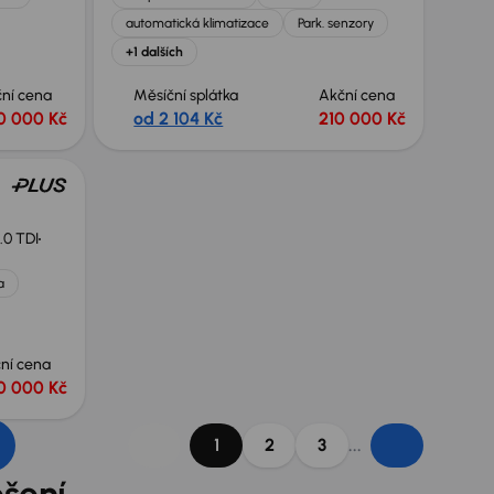
automatická klimatizace
Park. senzory
+1 dalších
ní cena
Měsíční splátka
Akční cena
0 000 Kč
od 2 104 Kč
210 000 Kč
.0 TDI
a
ní cena
0 000 Kč
...
1
2
3
ešení