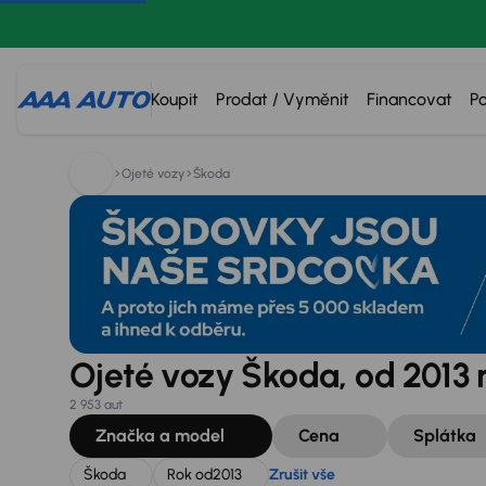
Hledáte:
Škoda
Rok od
2013
Zrušit vše
Koupit
Prodat / Vyměnit
Financovat
P
Ojeté vozy
Škoda
Ojeté vozy Škoda, od 2013 
2 953 aut
Značka a model
Cena
Splátka
Škoda
Rok od
2013
Zrušit vše