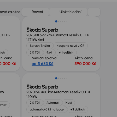
Zlevněno o 10 000 Kč
 nové záložce
Řazení
Uložit hledání
Škoda Superb
.0 TDI
2023
131 527 km
Automat
Diesel
2.0 TDI
147 kW
4x4
Servisní knížka
Koupeno nové v ČR
ších
2.0 TDI
4x4
+11 dalších
ní cena
Měsíční splátka
Akční cena
0 000 Kč
od 5 683 Kč
590 000 Kč
Možnost odpočtu DPH
Škoda Superb
 kW
2020
195 460 km
Automat
Diesel
2.0 TDI
140 kW
2.0 TDI
Automat
Navi
omat
automatická klimatizace
+3 dalších