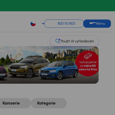
Řazení
Uložit hledání
800 110 800
Menu
Použít AI vyhledávání
Karoserie
Kategorie