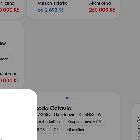
ní cena
Měsíční splátka
Akční cena
0 000 Kč
od 2 693 Kč
260 000 Kč
 kW
omat
kční cena
0 000 Kč
Zlevněno o 30 000 Kč
Škoda Octavia
.5 TSI
2017
268 513 km
Benzín
1.8 TSI
132 kW
4,
Servisní knížka
Koupeno nové v ČR
Automat
1.8 TSI
ČR
+8 dalších
ších
y