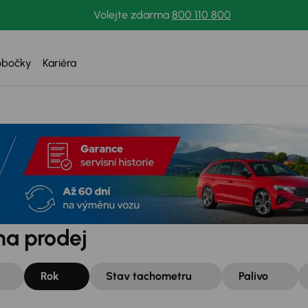
Volejte zdarma
800 110 800
obočky
Kariéra
na prodej
Rok
Stav tachometru
Palivo