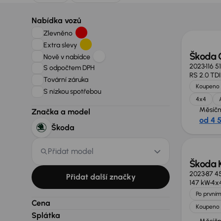
Zlevně
Nabídka vozů
Zlevněno
Extra slevy
Škoda 
Nově v nabídce
2023
116 5
S odpočtem DPH
RS 2.0 TD
Tovární záruka
Koupeno 
S nízkou spotřebou
4x4
Měsíčn
Značka a model
od 4 
Nově v
Škoda
Přidat model
Škoda 
2023
87 4
Přidat další značky
147 kW
4x
Po prvním
Cena
Koupeno 
Splátka