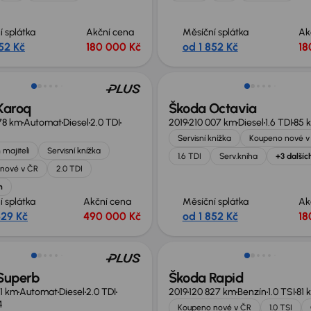
í splátka
Akční cena
Měsíční splátka
Ak
52 Kč
180 000 Kč
od 1 852 Kč
18
no o 50 000 Kč
Karoq
Škoda Octavia
78 km
Automat
Diesel
2.0 TDI
2019
210 007 km
Diesel
1.6 TDI
85 
Servisní knížka
Koupeno nové v
 majiteli
Servisní knížka
1.6 TDI
Serv.kniha
+3 dalšíc
nové v ČR
2.0 TDI
h
í splátka
Akční cena
Měsíční splátka
Ak
629 Kč
490 000 Kč
od 1 852 Kč
18
no o 100 000 Kč
Superb
Škoda Rapid
41 km
Automat
Diesel
2.0 TDI
2019
120 827 km
Benzín
1.0 TSI
81 
4
Koupeno nové v ČR
1.0 TSI