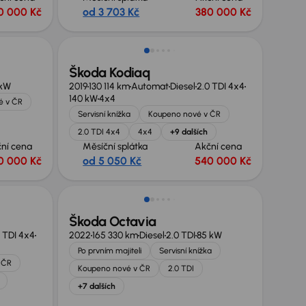
0 000 Kč
od 3 703 Kč
380 000 Kč
Zlevněno o 20 000 Kč
Škoda Kodiaq
 kW
2019
130 114 km
Automat
Diesel
2.0 TDI 4x4
140 kW
4x4
é v ČR
Servisní knížka
Koupeno nové v ČR
2.0 TDI 4x4
4x4
+9 dalších
ní cena
Měsíční splátka
Akční cena
0 000 Kč
od 5 050 Kč
540 000 Kč
Možnost odpočtu DPH
Škoda Octavia
 TDI 4x4
2022
165 330 km
Diesel
2.0 TDI
85 kW
Po prvním majiteli
Servisní knížka
 ČR
Koupeno nové v ČR
2.0 TDI
+7 dalších