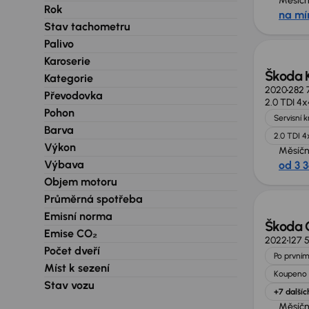
Měsíčn
Rok
na mí
Stav tachometru
Palivo
Karoserie
Škoda 
Kategorie
2020
282 
Převodovka
2.0 TDI 4x
Pohon
Servisní 
Barva
2.0 TDI 4
Výkon
Měsíčn
Výbava
od 3 
Extra 
Objem motoru
Průměrná spotřeba
Emisní norma
Škoda 
Emise CO₂
2022
127 
Počet dveří
Po prvním
Míst k sezení
Koupeno 
Stav vozu
+7 dalšíc
Měsíčn