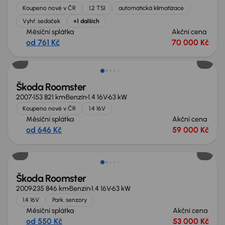
Koupeno nové v ČR
1.2 TSI
automatická klimatizace
Vyhř. sedaček
+1 dalších
Měsíční splátka
Akční cena
od 761 Kč
70 000 Kč
Škoda Roomster
2007
153 821 km
Benzín
1.4 16V
63 kW
Koupeno nové v ČR
1.4 16V
Měsíční splátka
Akční cena
od 646 Kč
59 000 Kč
Škoda Roomster
2009
235 846 km
Benzín
1.4 16V
63 kW
1.4 16V
Park. senzory
Měsíční splátka
Akční cena
od 550 Kč
53 000 Kč