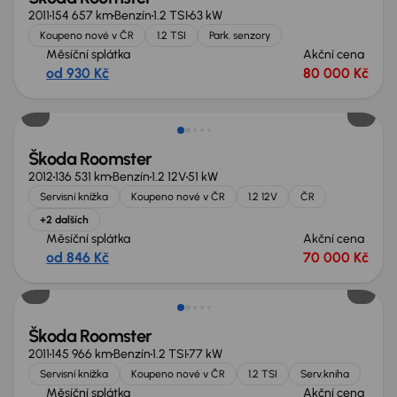
2011
154 657 km
Benzín
1.2 TSI
63 kW
Koupeno nové v ČR
1.2 TSI
Park. senzory
Měsíční splátka
Akční cena
od 930 Kč
80 000 Kč
Škoda Roomster
2012
136 531 km
Benzín
1.2 12V
51 kW
Servisní knížka
Koupeno nové v ČR
1.2 12V
ČR
+2 dalších
Měsíční splátka
Akční cena
od 846 Kč
70 000 Kč
Škoda Roomster
2011
145 966 km
Benzín
1.2 TSI
77 kW
Servisní knížka
Koupeno nové v ČR
1.2 TSI
Serv.kniha
Měsíční splátka
Akční cena