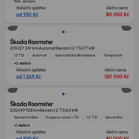
Park. senzory
Měsíční splátka
Akční cena
od 930 Kč
80 000 Kč
Škoda Roomster
2011
127 241 km
Automat
Benzín
1.2 TSI
77 kW
1.2 TSI
Automat
automatická klimatizace
Tempomat
+2 dalších
Měsíční splátka
Akční cena
od 1 269 Kč
120 000 Kč
Zlevněno o 10 000 Kč
Škoda Roomster
2013
149 928 km
Benzín
1.2 TSI
63 kW
Servisní knížka
Koupeno nové v ČR
1.2 TSI
Serv.kniha
+1 dalších
Měsíční splátka
Akční cena
od 930 Kč
80 000 Kč