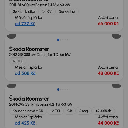
2011
181 600 km
Benzín
1.4 16V
63 kW
Servisní knížka
1.4 16V
Serv.kniha
Měsíční splátka
Akční cena
od 727 Kč
66 000 Kč
Škoda Roomster
2012
218 388 km
Diesel
1.6 TDI
66 kW
1.6 TDI
Měsíční splátka
Akční cena
od 508 Kč
48 000 Kč
Škoda Roomster
2014
295 531 km
Benzín
1.2 TSI
63 kW
Koupeno nové v ČR
1.2 TSI
ČR
2.maj
+2 dalších
Měsíční splátka
Akční cena
od 425 Kč
44 000 Kč