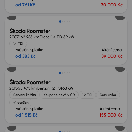
od 761 Kč
70 000 Kč
Zlevněno o 25 000 Kč
Škoda Roomster
2007
162 985 km
Diesel
1.4 TDi
59 kW
1.4 TDi
Měsíční splátka
Akční cena
od 383 Kč
39 000 Kč
Škoda Roomster
2013
55 473 km
Benzín
1.2 TSI
63 kW
Servisní knížka
Koupeno nové v ČR
1.2 TSI
Serv.kniha
+1 dalších
Měsíční splátka
Akční cena
od 1 515 Kč
155 000 Kč