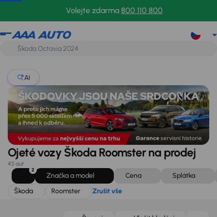
Škoda
Roomster
Zrušit vše
Volejte zdarma
800 110 800
AI
Ojeté vozy Škoda Roomster na prodej
43 aut
2
Značka a model
Cena
Splátka
Škoda
Roomster
Zrušit vše
Zlevněno o 20 000 Kč