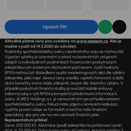
Upravit filtr
Aktuálně platné ceny jsou uvedeny na
www.aaaauto.cz
. Akci je
možné využít od 14.3.2020 do odvolání.
Podmínky spotřebitelského úvěru u konkrétního vozu se mohou lišit.
Výpočet splátky je orientační a závisí na konkrétních vstupních
údajích a individuálních podmínkách financování poskytnutých
zákazníkovi jim zvoleným obchodním partnerem. Vyšší hodnoty
RPSN mohou být důsledkem využití marketingových akcí dle výběru
zákazníka, jako např. sleva z ceny vozidla, výplata hotovosti a další
akční benefity, které může zákazník čerpat dle vlastního výběru. V
případě poskytnutí finanční služby je součástí každé smlouvy
zákonný údaj o výši RPSN a kompletní předsmluvní informace k
úvěru. AURES Holdings a.s. je samostatným zprostředkovatelem
spotřebitelského úvěru. Pokud máte zájem o konkrétní kalkulaci,
vyplňte prosím údaje ve formuláři a nechte naše finanční
specialisty, aby pro vás na míru sestavili finanční plán.
Reprezentativní příklad
Cena: 250 000 Kč, Akontace (podíl zákazníka na pořizovací ceně):
30 %, tj. 75 000 Kč, Doba trvání úvěru: 60 měsíců, Měsíční splátka: 3