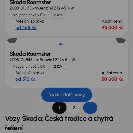
Škoda Roomster
2008
181 073 km
Benzín
1.2 12V
51 kW
Koupeno nové v ČR
1.2 12V
Měsíční splátka
Akční cena
od 468 Kč
45 000 Kč
Zlevněno o 20 000 Kč
Škoda Roomster
2008
174 845 km
Benzín
1.2 12V
51 kW
Koupeno nové v ČR
1.2 12V
Měsíční splátka
Akční cena
od 510 Kč
50 000 Kč
Načíst další vozy
1
2
Vozy Škoda: Česká tradice a chytrá
řešení