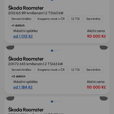
Škoda Roomster
2012
165 891 km
Benzín
1.2 TSI
63 kW
Servisní knížka
Koupeno nové v ČR
1.2 TSI
Serv.kniha
+1 dalších
Měsíční splátka
Akční cena
od 1 015 Kč
90 000 Kč
Zlevněno o 20 000 Kč
Škoda Roomster
2011
72 645 km
Benzín
1.2 TSI
63 kW
Servisní knížka
Koupeno nové v ČR
1.2 TSI
Serv.kniha
+2 dalších
Měsíční splátka
Akční cena
od 1 184 Kč
110 000 Kč
Škoda Roomster