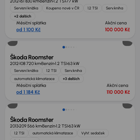
2012
161 830 km
Benzín
1.2 TSI
77 kW
Servisní knížka
Koupeno nové v ČR
1.2 TSI
Serv.kniha
+2 dalších
Měsíční splátka
Akční cena
od 1 100 Kč
100 000 Kč
Zlevněno o 10 000 Kč
Škoda Roomster
2012
108 720 km
Benzín
1.2 TSI
63 kW
Servisní knížka
1.2 TSI
Serv.kniha
automatická klimatizace
+3 dalších
Měsíční splátka
Akční cena
od 1 184 Kč
110 000 Kč
Škoda Roomster
2013
209 566 km
Benzín
1.2 TSI
63 kW
1.2 TSI
automatická klimatizace
Vyhř. sedaček