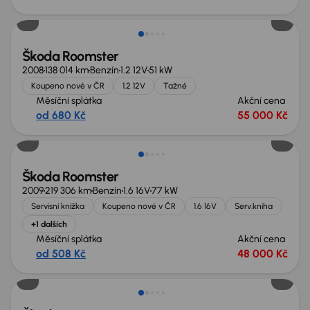
Škoda Roomster
2008
138 014 km
Benzín
1.2 12V
51 kW
Koupeno nové v ČR
1.2 12V
Tažné
Měsíční splátka
Akční cena
od 680 Kč
55 000 Kč
Zlevněno o 10 000 Kč
Škoda Roomster
2009
219 306 km
Benzín
1.6 16V
77 kW
Servisní knížka
Koupeno nové v ČR
1.6 16V
Serv.kniha
+1 dalších
Měsíční splátka
Akční cena
od 508 Kč
48 000 Kč
Zlevněno o 15 000 Kč