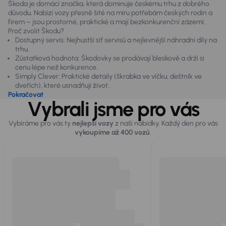
Škoda je domácí značka, která dominuje českému trhu z dobrého
důvodu. Nabízí vozy přesně šité na míru potřebám českých rodin a
firem – jsou prostorné, praktické a mají bezkonkurenční zázemí.
Proč zvolit Škodu?
Dostupný servis: Nejhustší síť servisů a nejlevnější náhradní díly na
trhu.
Zůstatková hodnota: Škodovky se prodávají bleskově a drží si
cenu lépe než konkurence.
Simply Clever: Praktické detaily (škrabka ve víčku, deštník ve
dveřích), které usnadňují život.
Pokračovat
Vybrali jsme pro vás
Vybíráme pro vás ty
nejlepší vozy
z naší nabídky. Každý den pro vás
vykoupíme až 400 vozů
.