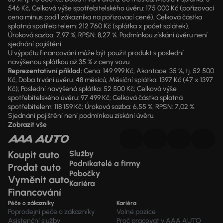
546 Kč, Celková výše spotřebitelského úvěru: 175 000 Kč (pořizovací
cena mínus podíl zákazníka na pořizovací ceně), Celková částka
splatná spotřebitelem: 212 760 Kč (splátka x počet splátek),
Úroková sazba: 7,97 %, RPSN: 8,27 %. Podmínkou získání úvěru není
sjednání pojištění.
U výpočtu financování může být použit produkt s poslední
navýšenou splátkou až 35 % z ceny vozu.
Reprezentativní příklad:
Cena: 149 999 Kč; Akontace: 35 %, tj. 52 500
Kč; Doba trvání úvěru: 48 měsíců; Měsíční splátka: 1397 Kč (47 x 1397
Kč); Poslední navýšená splátka: 52 500 Kč; Celková výše
spotřebitelského úvěru: 97 499 Kč; Celková částka splatná
spotřebitelem: 118 159 Kč; Úroková sazba: 6,55 %; RPSN: 7,02 %.
Sjednání pojištění není podmínkou získání úvěru.
Zobrazit vše
Koupit auto
Služby
Podnikatelé a firmy
Prodat auto
Pobočky
Vyměnit auto
Kariéra
Financování
Péče o zákazníky
Kariéra
Poprodejní péče o zákazníky
Volné pozice
Asistenční služby
Proč pracovat v AAA AUTO