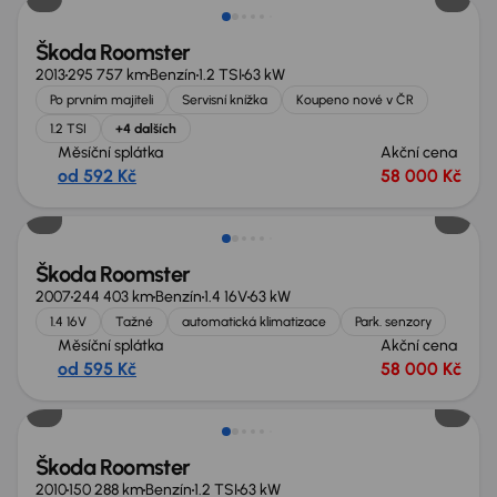
Škoda Roomster
2013
295 757 km
Benzín
1.2 TSI
63 kW
Po prvním majiteli
Servisní knížka
Koupeno nové v ČR
1.2 TSI
+4 dalších
Měsíční splátka
Akční cena
od 592 Kč
58 000 Kč
Škoda Roomster
2007
244 403 km
Benzín
1.4 16V
63 kW
1.4 16V
Tažné
automatická klimatizace
Park. senzory
Měsíční splátka
Akční cena
od 595 Kč
58 000 Kč
Škoda Roomster
2010
150 288 km
Benzín
1.2 TSI
63 kW