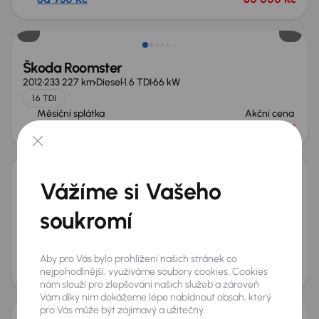
Škoda Roomster
2012
233 227 km
Diesel
1.6 TDI
66 kW
1.6 TDI
Měsíční splátka
Akční cena
od 677 Kč
63 000 Kč
Vážíme si Vašeho
Škoda Roomster
2007
144 657 km
Benzín
1.4 16V
63 kW
soukromí
Po prvním majiteli
1.4 16V
Tempomat
Pan.střecha
+1 dalších
Měsíční splátka
Akční cena
Aby pro Vás bylo prohlížení našich stránek co
od 765 Kč
70 000 Kč
nejpohodlnější, využíváme soubory cookies. Cookies
nám slouží pro zlepšování našich služeb a zároveň
Vám díky nim dokážeme lépe nabídnout obsah, který
pro Vás může být zajímavý a užitečný.