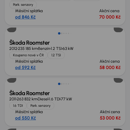
Park. senzory
Měsíční splátka
Akční cena
od 846 Kč
70 000 Kč
Škoda Roomster
2012
235 185 km
Benzín
1.2 TSI
63 kW
Koupeno nové v ČR
1.2 TSI
Měsíční splátka
Akční cena
od 592 Kč
58 000 Kč
Škoda Roomster
2011
263 832 km
Diesel
1.6 TDI
77 kW
1.6 TDI
Park. senzory
Měsíční splátka
Akční cena
od 550 Kč
53 000 Kč
Zlevněno o 10 000 Kč