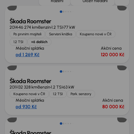
Řazení
Uložit hledání
Škoda Roomster
2014
46 274 km
Benzín
1.2 TSI
77 kW
Po prvním majiteli
Servisní knížka
Koupeno nové v ČR
1.2 TSI
+6 dalších
Měsíční splátka
Akční cena
od 1 269 Kč
120 000 Kč
Škoda Roomster
2011
132 328 km
Benzín
1.2 TSI
63 kW
Koupeno nové v ČR
1.2 TSI
Park. senzory
Měsíční splátka
Akční cena
od 930 Kč
80 000 Kč
Škoda Roomster