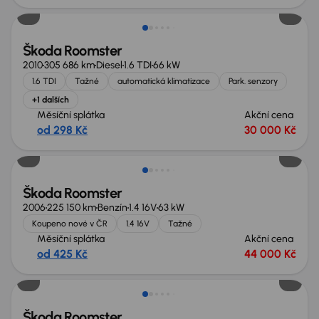
Škoda Roomster
2010
305 686 km
Diesel
1.6 TDI
66 kW
1.6 TDI
Tažné
automatická klimatizace
Park. senzory
+1 dalších
Měsíční splátka
Akční cena
od 298 Kč
30 000 Kč
Zlevněno o 10 000 Kč
Škoda Roomster
2006
225 150 km
Benzín
1.4 16V
63 kW
Koupeno nové v ČR
1.4 16V
Tažné
Měsíční splátka
Akční cena
od 425 Kč
44 000 Kč
Škoda Roomster