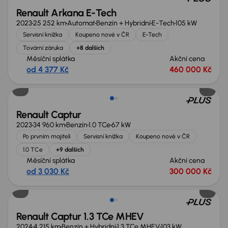
Renault Arkana E-Tech
2023
25 252 km
Automat
Benzín + Hybridní
E-Tech
105 kW
Servisní knížka
Koupeno nové v ČR
E-Tech
Tovární záruka
+8 dalších
Měsíční splátka
Akční cena
od 4 377 Kč
460 000 Kč
Renault Captur
2023
34 960 km
Benzín
1.0 TCe
67 kW
Po prvním majiteli
Servisní knížka
Koupeno nové v ČR
1.0 TCe
+9 dalších
Měsíční splátka
Akční cena
od 3 030 Kč
300 000 Kč
Renault Captur 1.3 TCe MHEV
2024
4 215 km
Benzín + Hybridní
1.3 TCe MHEV
103 kW