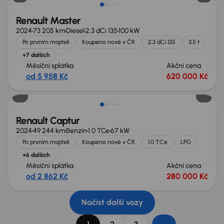
Renault Master
2024
73 205 km
Diesel
2.3 dCi 135
100 kW
Po prvním majiteli
Koupeno nové v ČR
2.3 dCi 135
3.5 t
+7 dalších
Měsíční splátka
Akční cena
od 5 958 Kč
620 000 Kč
Nově v nabídce
Renault Captur
2024
49 244 km
Benzín
1.0 TCe
67 kW
Po prvním majiteli
Koupeno nové v ČR
1.0 TCe
LPG
+6 dalších
Měsíční splátka
Akční cena
od 2 862 Kč
280 000 Kč
Načíst další vozy