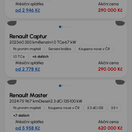
Měsíční splátka
Akční cena
od 2 946 Kč
290 000 Kč
Nově v nabídce
Renault Captur
2023
60 350 km
Benzín
1.0 TCe
67 kW
Po prvním majiteli
Servisní knížka
Koupeno nové v ČR
1.0 TCe
+6 dalších
Měsíční splátka
Akční cena
od 2 778 Kč
290 000 Kč
Nově v nabídce
Renault Master
2024
75 967 km
Diesel
2.3 dCi 135
100 kW
Po prvním majiteli
Koupeno nové v ČR
2.3 dCi 135
3.5 t
+7 dalších
Měsíční splátka
Akční cena
od 5 958 Kč
620 000 Kč
Nově v nabídce