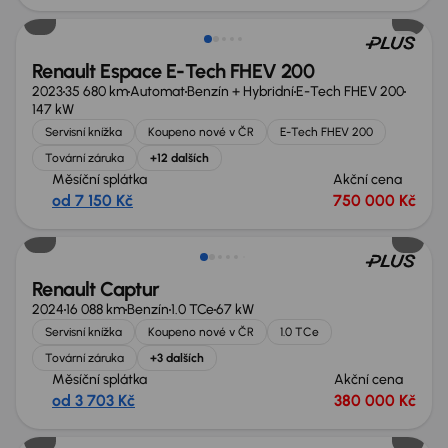
Renault Espace E-Tech FHEV 200
2023
35 680 km
Automat
Benzín + Hybridní
E-Tech FHEV 200
147 kW
Servisní knížka
Koupeno nové v ČR
E-Tech FHEV 200
Tovární záruka
+12 dalších
Měsíční splátka
Akční cena
od 7 150 Kč
750 000 Kč
Nově v nabídce
Renault Captur
2024
16 088 km
Benzín
1.0 TCe
67 kW
Servisní knížka
Koupeno nové v ČR
1.0 TCe
Tovární záruka
+3 dalších
Měsíční splátka
Akční cena
od 3 703 Kč
380 000 Kč
Nově v nabídce