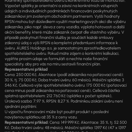
Podmínky spotřebitelského úvěru u konkrétního vozu se mohou lišit.
Výpočet splátky je orientační a závisí na konkrétních vstupních
údajích a individuálních podmínkách financování poskytnutých
zákazníkovi jim zvoleným obchodním partnerem. Vyšší hodnoty
RPSN mohou být důsledkem využití marketingových akcí dle výběru
zákazníka, jako např. sleva z ceny vozidla, výplata hotovosti a další
akční benefity, které může zákazník čerpat dle vlastního výběru. V
případě poskytnutí finanční služby je součástí každé smlouvy
zákonný údaj o výši RPSN a kompletní předsmluvní informace k
úvěru. AURES Holdings a.s. je samostatným zprostředkovatelem
spotřebitelského úvěru. Pokud máte zájem o konkrétní kalkulaci,
vyplňte prosím údaje ve formuláři a nechte naše finanční
specialisty, aby pro vás na míru sestavili finanční plán.
Reprezentativní příklad
Cena: 250 000 Kč, Akontace (podíl zákazníka na pořizovací ceně):
30 %, tj. 75 000 Kč, Doba trvání úvěru: 60 měsíců, Měsíční splátka: 3
546 Kč, Celková výše spotřebitelského úvěru: 175 000 Kč (pořizovací
cena mínus podíl zákazníka na pořizovací ceně), Celková částka
splatná spotřebitelem: 212 760 Kč (splátka x počet splátek),
Úroková sazba: 7,97 %, RPSN: 8,27 %. Podmínkou získání úvěru není
sjednání pojištění.
U výpočtu financování může být použit produkt s poslední
navýšenou splátkou až 35 % z ceny vozu.
Reprezentativní příklad:
Cena: 149 999 Kč; Akontace: 35 %, tj. 52 500
Kč; Doba trvání úvěru: 48 měsíců; Měsíční splátka: 1397 Kč (47 x 1397