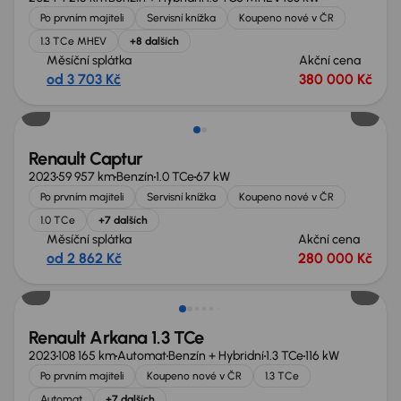
Po prvním majiteli
Servisní knížka
Koupeno nové v ČR
1.3 TCe MHEV
+8 dalších
Měsíční splátka
Akční cena
od 3 703 Kč
380 000 Kč
Renault Captur
2023
59 957 km
Benzín
1.0 TCe
67 kW
Po prvním majiteli
Servisní knížka
Koupeno nové v ČR
1.0 TCe
+7 dalších
Měsíční splátka
Akční cena
od 2 862 Kč
280 000 Kč
Nově v nabídce
Renault Arkana 1.3 TCe
2023
108 165 km
Automat
Benzín + Hybridní
1.3 TCe
116 kW
Po prvním majiteli
Koupeno nové v ČR
1.3 TCe
Automat
+7 dalších