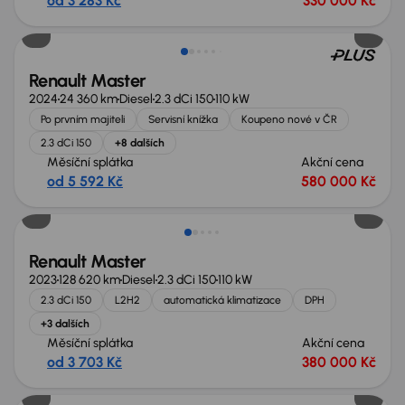
od 3 283 Kč
330 000 Kč
Nově v nabídce
Renault Master
2024
24 360 km
Diesel
2.3 dCi 150
110 kW
Po prvním majiteli
Servisní knížka
Koupeno nové v ČR
2.3 dCi 150
+8 dalších
Měsíční splátka
Akční cena
od 5 592 Kč
580 000 Kč
Nově v nabídce
Renault Master
2023
128 620 km
Diesel
2.3 dCi 150
110 kW
2.3 dCi 150
L2H2
automatická klimatizace
DPH
+3 dalších
Měsíční splátka
Akční cena
od 3 703 Kč
380 000 Kč
Nově v nabídce