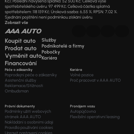
Kč); Poslední navýšená splátka: 52 500 Kč; Celková výše
spotřebitelského úvěru: 97 499 Kč; Celková částka splatná
spotřebitelem: 118 159 Kč; Úroková sazba: 6,55 %; RPSN: 7,02 %.
Sjednání pojištění není podmínkou získání úvěru.
Zobrazit vše
Koupit auto
Služby
Podnikatelé a firmy
Prodat auto
Pobočky
Vyměnit auto
Kariéra
Financování
Péče o zákazníky
Kariéra
Poprodejní péče o zákazníky
Volné pozice
Asistenční služby
Proč pracovat v AAA AUTO
Reklamace/Stížnosti
Ombudsman
Právní dokumenty
Pronájem vozu
Podmínky užití webových
Autopůjčovna
stránek AAA AUTO
Flexibilní operativní leasing
Nakládání s osobními údaji
Pravidla používání cookies
Upravit nastavení cookies