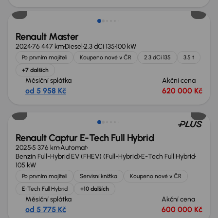
Renault Master
2024
76 447 km
Diesel
2.3 dCi 135
100 kW
Po prvním majiteli
Koupeno nové v ČR
2.3 dCi 135
3.5 t
+7 dalších
Měsíční splátka
Akční cena
od 5 958 Kč
620 000 Kč
Nově v nabídce
Renault Captur E-Tech Full Hybrid
2025
5 376 km
Automat
Benzín Full-Hybrid EV (FHEV) (Full-Hybrid)
E-Tech Full Hybrid
105 kW
Po prvním majiteli
Servisní knížka
Koupeno nové v ČR
E-Tech Full Hybrid
+10 dalších
Měsíční splátka
Akční cena
od 5 775 Kč
600 000 Kč
Nově v nabídce