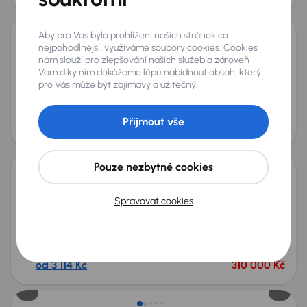
Aby pro Vás bylo prohlížení našich stránek co
nejpohodlnější, využíváme soubory cookies. Cookies
Renault Captur
nám slouží pro zlepšování našich služeb a zároveň
2024
3 217 km
Benzín
1.0 TCe
67 kW
Vám díky nim dokážeme lépe nabídnout obsah, který
Servisní knížka
Koupeno nové v ČR
1.0 TCe
ČR
pro Vás může být zajímavý a užitečný.
+4 dalších
Měsíční splátka
Akční cena
Přijmout vše
od 3 788 Kč
390 000 Kč
Nově v nabídce
Pouze nezbytné cookies
Renault Captur
Spravovat cookies
2023
11 501 km
Benzín
1.0 TCe
67 kW
Po prvním majiteli
Servisní knížka
Koupeno nové v ČR
1.0 TCe
+5 dalších
Měsíční splátka
Akční cena
od 3 114 Kč
310 000 Kč
Nově v nabídce