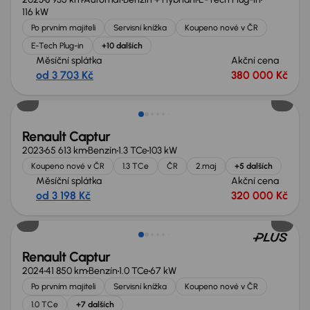
116 kW
Po prvním majiteli
Servisní knížka
Koupeno nové v ČR
E-Tech Plug-in
+10 dalších
Měsíční splátka
Akční cena
od 3 703 Kč
380 000 Kč
Nově v nabídce
Renault Captur
2023
65 613 km
Benzín
1.3 TCe
103 kW
Koupeno nové v ČR
1.3 TCe
ČR
2.maj
+5 dalších
Měsíční splátka
Akční cena
od 3 198 Kč
320 000 Kč
Nově v nabídce
Renault Captur
2024
41 850 km
Benzín
1.0 TCe
67 kW
Po prvním majiteli
Servisní knížka
Koupeno nové v ČR
1.0 TCe
+7 dalších