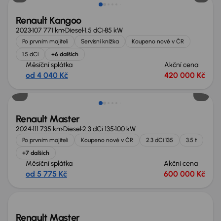
Renault Kangoo
2023
107 771 km
Diesel
1.5 dCi
85 kW
Po prvním majiteli
Servisní knížka
Koupeno nové v ČR
1.5 dCi
+6 dalších
Měsíční splátka
Akční cena
od 4 040 Kč
420 000 Kč
Nově v nabídce
Renault Master
2024
111 735 km
Diesel
2.3 dCi 135
100 kW
Po prvním majiteli
Koupeno nové v ČR
2.3 dCi 135
3.5 t
+7 dalších
Měsíční splátka
Akční cena
od 5 775 Kč
600 000 Kč
Nově v nabídce
Renault Master