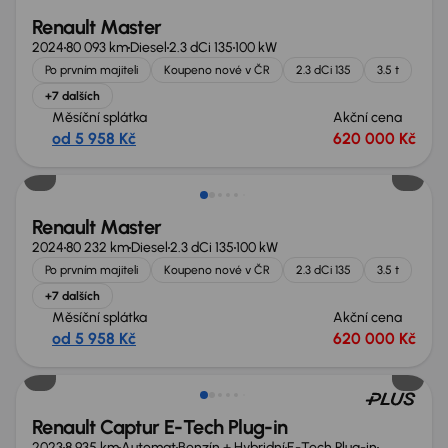
Renault Master
2024
80 093 km
Diesel
2.3 dCi 135
100 kW
Po prvním majiteli
Koupeno nové v ČR
2.3 dCi 135
3.5 t
+7 dalších
Měsíční splátka
Akční cena
od 5 958 Kč
620 000 Kč
Nově v nabídce
Renault Master
2024
80 232 km
Diesel
2.3 dCi 135
100 kW
Po prvním majiteli
Koupeno nové v ČR
2.3 dCi 135
3.5 t
+7 dalších
Měsíční splátka
Akční cena
od 5 958 Kč
620 000 Kč
Nově v nabídce
Renault Captur E-Tech Plug-in
2023
8 935 km
Automat
Benzín + Hybridní
E-Tech Plug-in