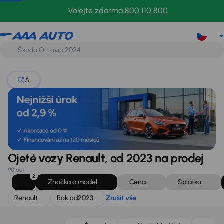
Renault
Rok od
2023
Zrušit vše
Volejte zdarma
800 110 800
AI
Ojeté vozy Renault, od 2023 na prodej
90 aut
2
Značka a model
Cena
Splátka
Renault
Rok od
2023
Zrušit vše
Možnost odpočtu DPH