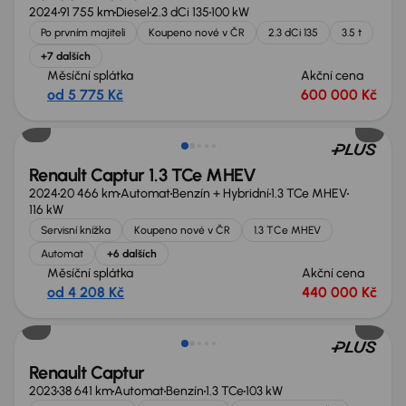
2024
91 755 km
Diesel
2.3 dCi 135
100 kW
Po prvním majiteli
Koupeno nové v ČR
2.3 dCi 135
3.5 t
+7 dalších
Měsíční splátka
Akční cena
od 5 775 Kč
600 000 Kč
Nově v nabídce
Renault Captur 1.3 TCe MHEV
2024
20 466 km
Automat
Benzín + Hybridní
1.3 TCe MHEV
116 kW
Servisní knížka
Koupeno nové v ČR
1.3 TCe MHEV
Automat
+6 dalších
Měsíční splátka
Akční cena
od 4 208 Kč
440 000 Kč
Nově v nabídce
Renault Captur
2023
38 641 km
Automat
Benzín
1.3 TCe
103 kW