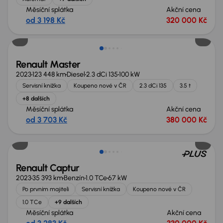
Měsíční splátka
Akční cena
od 3 198 Kč
320 000 Kč
Nově v nabídce
Renault Master
2023
123 448 km
Diesel
2.3 dCi 135
100 kW
Servisní knížka
Koupeno nové v ČR
2.3 dCi 135
3.5 t
+8 dalších
Měsíční splátka
Akční cena
od 3 703 Kč
380 000 Kč
Nově v nabídce
Renault Captur
2023
35 393 km
Benzín
1.0 TCe
67 kW
Po prvním majiteli
Servisní knížka
Koupeno nové v ČR
1.0 TCe
+9 dalších
Měsíční splátka
Akční cena