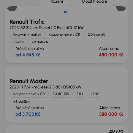
Řazení
Uložit hledání
Renault Trafic
2023
162 312 km
Diesel
2.0 Blue dCi
110 kW
Po prvním majiteli
Koupeno nové v ČR
2.0 Blue dCi
Combi
+9 dalších
Měsíční splátka
Akční cena
od 4 545 Kč
480 000 Kč
Možnost odpočtu DPH
Renault Master
2023
111 734 km
Diesel
2.3 dCi 135
100 kW
Koupeno nové v ČR
2.3 dCi 135
3.5 t
L2H2
+5 dalších
Měsíční splátka
Akční cena
od 3 703 Kč
380 000 Kč