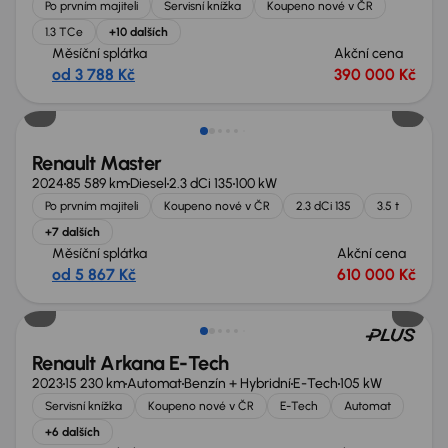
Po prvním majiteli
Servisní knížka
Koupeno nové v ČR
1.3 TCe
+10 dalších
Měsíční splátka
Akční cena
od 3 788 Kč
390 000 Kč
Nově v nabídce
Renault Master
2024
85 589 km
Diesel
2.3 dCi 135
100 kW
Po prvním majiteli
Koupeno nové v ČR
2.3 dCi 135
3.5 t
+7 dalších
Měsíční splátka
Akční cena
od 5 867 Kč
610 000 Kč
Nově v nabídce
Renault Arkana E-Tech
2023
15 230 km
Automat
Benzín + Hybridní
E-Tech
105 kW
Servisní knížka
Koupeno nové v ČR
E-Tech
Automat
+6 dalších