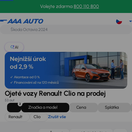
Renault
Clio
Zrušit vše
Volejte zdarma
800 110 800
AI
Ojeté vozy Renault Clio na prodej
53 aut
2
Značka a model
Cena
Splátka
Renault
Clio
Zrušit vše
Zlevněno o 10 000 Kč