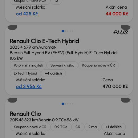
Koupeno nové v ČR
1.2
Měsíční splátka
Akční cena
od 425 Kč
44 000 Kč
Zlevněno o 111 300 Kč
Renault Clio E-Tech Hybrid
2025
4 679 km
Automat
Benzín Full-Hybrid EV (FHEV) (Full-Hybrid)
E-Tech Hybrid
105 kW
Po prvním majiteli
Servisní knížka
Koupeno nové v ČR
E-Tech Hybrid
+4 dalších
Měsíční splátka
Cena
od 3 956 Kč
470 000 Kč
Nově v nabídce
Renault Clio
2019
48 823 km
Benzín
0.9 TCe
56 kW
Koupeno nové v ČR
0.9 TCe
ČR
2.maj
+1 dalších
Měsíční splátka
Akční cena