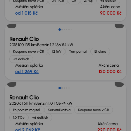
Koupeno nové v ČR
0.9 TCe
ČR
2.maj
+6 dalších
Měsíční splátka
Akční cena
od 1 015 Kč
90 000 Kč
Renault Clio
2018
100 135 km
Benzín
1.2 16V
54 kW
Koupeno nové v ČR
1.2 16V
Tempomat
El. okna
+2 dalších
Měsíční splátka
Akční cena
od 1 269 Kč
120 000 Kč
Renault Clio
2020
61 511 km
Benzín
1.0 TCe
74 kW
Po prvním majiteli
Servisní knížka
Koupeno nové v ČR
1.0 TCe
+6 dalších
Měsíční splátka
Akční cena
od 2 062 Kč
220 000 Kč