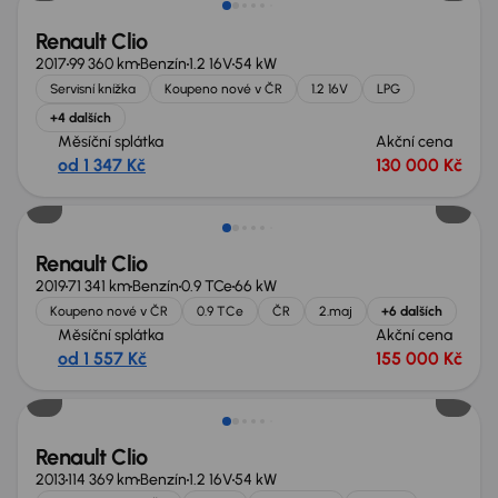
Renault Clio
2017
99 360 km
Benzín
1.2 16V
54 kW
Servisní knížka
Koupeno nové v ČR
1.2 16V
LPG
+4 dalších
Měsíční splátka
Akční cena
od 1 347 Kč
130 000 Kč
Renault Clio
2019
71 341 km
Benzín
0.9 TCe
66 kW
Koupeno nové v ČR
0.9 TCe
ČR
2.maj
+6 dalších
Měsíční splátka
Akční cena
od 1 557 Kč
155 000 Kč
Renault Clio
2013
114 369 km
Benzín
1.2 16V
54 kW