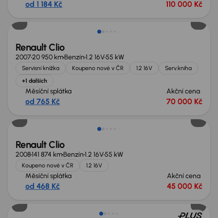
od 1 184 Kč
110 000 Kč
Renault Clio
2007
20 950 km
Benzín
1.2 16V
55 kW
Servisní knížka
Koupeno nové v ČR
1.2 16V
Serv.kniha
+1 dalších
Měsíční splátka
Akční cena
od 765 Kč
70 000 Kč
Renault Clio
2008
141 874 km
Benzín
1.2 16V
55 kW
Koupeno nové v ČR
1.2 16V
Měsíční splátka
Akční cena
od 468 Kč
45 000 Kč
Zlevněno o 73 200 Kč