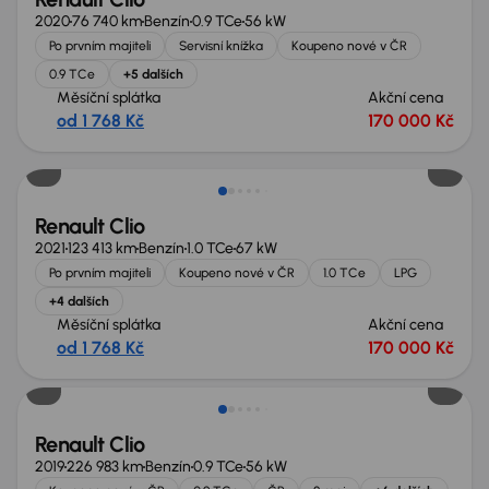
2020
76 740 km
Benzín
0.9 TCe
56 kW
Po prvním majiteli
Servisní knížka
Koupeno nové v ČR
0.9 TCe
+5 dalších
Měsíční splátka
Akční cena
od 1 768 Kč
170 000 Kč
Renault Clio
2021
123 413 km
Benzín
1.0 TCe
67 kW
Po prvním majiteli
Koupeno nové v ČR
1.0 TCe
LPG
+4 dalších
Měsíční splátka
Akční cena
od 1 768 Kč
170 000 Kč
Renault Clio
2019
226 983 km
Benzín
0.9 TCe
56 kW