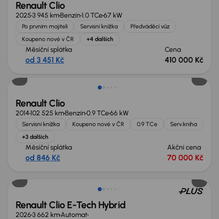
Renault Clio
2025
3 945 km
Benzín
1.0 TCe
67 kW
Po prvním majiteli
Servisní knížka
Předváděcí vůz
Koupeno nové v ČR
+4 dalších
Měsíční splátka
Cena
od 3 451 Kč
410 000 Kč
Renault Clio
2014
102 525 km
Benzín
0.9 TCe
66 kW
Servisní knížka
Koupeno nové v ČR
0.9 TCe
Serv.kniha
+3 dalších
Měsíční splátka
Akční cena
od 846 Kč
70 000 Kč
Nově v nabídce
Renault Clio E-Tech Hybrid
2026
3 662 km
Automat