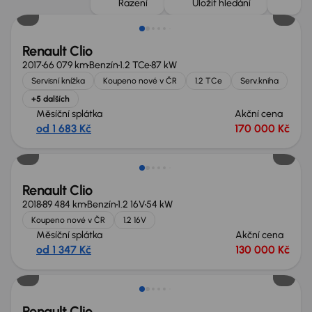
Řazení
Uložit hledání
Renault Clio
2017
66 079 km
Benzín
1.2 TCe
87 kW
Servisní knížka
Koupeno nové v ČR
1.2 TCe
Serv.kniha
+5 dalších
Měsíční splátka
Akční cena
od 1 683 Kč
170 000 Kč
Zlevněno o 10 000 Kč
Renault Clio
2018
89 484 km
Benzín
1.2 16V
54 kW
Koupeno nové v ČR
1.2 16V
Měsíční splátka
Akční cena
od 1 347 Kč
130 000 Kč
Renault Clio