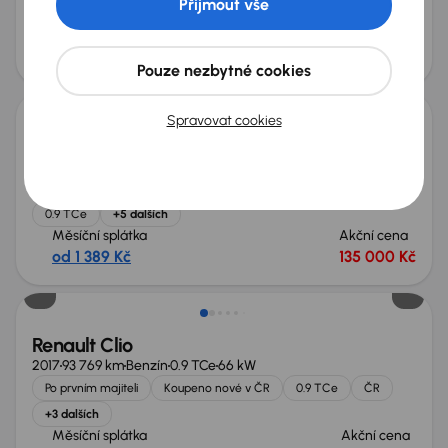
Přijmout vše
+2 dalších
Měsíční splátka
Akční cena
od 1 683 Kč
170 000 Kč
Pouze nezbytné cookies
Spravovat cookies
Renault Clio
2018
84 976 km
Benzín
0.9 TCe
56 kW
Po prvním majiteli
Servisní knížka
Koupeno nové v ČR
0.9 TCe
+5 dalších
Měsíční splátka
Akční cena
od 1 389 Kč
135 000 Kč
Zlevněno o 40 000 Kč
Renault Clio
2017
93 769 km
Benzín
0.9 TCe
66 kW
Po prvním majiteli
Koupeno nové v ČR
0.9 TCe
ČR
+3 dalších
Měsíční splátka
Akční cena