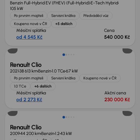
Benzín Full-Hybrid EV (FHEV) (Full-Hybrid)
E-Tech Hybrid
105 kW
Po prvním majiteli
Servisní knížka
Předváděcí vůz
Koupeno nové v ČR
+5 dalších
Měsíční splátka
Cena
od 4 545 Kč
540 000 Kč
Možnost odpočtu DPH
Renault Clio
2021
38 613 km
Benzín
1.0 TCe
67 kW
Po prvním majiteli
Servisní knížka
Koupeno nové v ČR
1.0 TCe
+6 dalších
Měsíční splátka
Akční cena
od 2 273 Kč
230 000 Kč
Renault Clio
2009
44 200 km
Benzín
1.2
43 kW