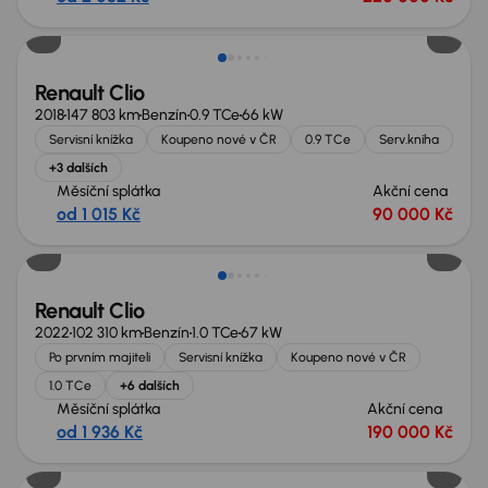
Zlevněno o 30 000 Kč
Renault Clio
2018
147 803 km
Benzín
0.9 TCe
66 kW
Servisní knížka
Koupeno nové v ČR
0.9 TCe
Serv.kniha
+3 dalších
Měsíční splátka
Akční cena
od 1 015 Kč
90 000 Kč
Zlevněno o 20 000 Kč
Renault Clio
2022
102 310 km
Benzín
1.0 TCe
67 kW
Po prvním majiteli
Servisní knížka
Koupeno nové v ČR
1.0 TCe
+6 dalších
Měsíční splátka
Akční cena
od 1 936 Kč
190 000 Kč