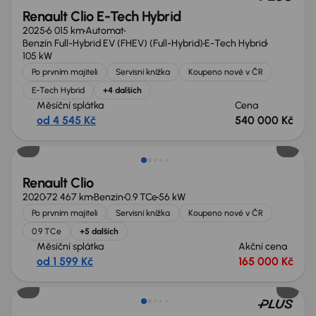
Renault Clio E-Tech Hybrid
2025
6 015 km
Automat
Benzín Full-Hybrid EV (FHEV) (Full-Hybrid)
E-Tech Hybrid
105 kW
Po prvním majiteli
Servisní knížka
Koupeno nové v ČR
E-Tech Hybrid
+4 dalších
Měsíční splátka
Cena
od 4 545 Kč
540 000 Kč
Renault Clio
2020
72 467 km
Benzín
0.9 TCe
56 kW
Po prvním majiteli
Servisní knížka
Koupeno nové v ČR
0.9 TCe
+5 dalších
Měsíční splátka
Akční cena
od 1 599 Kč
165 000 Kč
Ušetříte 81 500 Kč