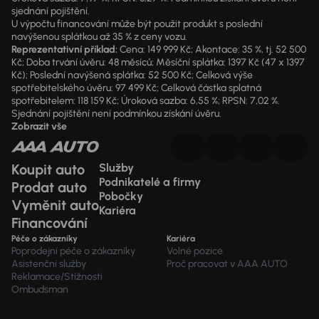
sjednání pojištění.
U výpočtu financování může být použit produkt s poslední
navýšenou splátkou až 35 % z ceny vozu.
Reprezentativní příklad:
Cena: 149 999 Kč; Akontace: 35 %, tj. 52 500
Kč; Doba trvání úvěru: 48 měsíců; Měsíční splátka: 1397 Kč (47 x 1397
Kč); Poslední navýšená splátka: 52 500 Kč; Celková výše
spotřebitelského úvěru: 97 499 Kč; Celková částka splatná
spotřebitelem: 118 159 Kč; Úroková sazba: 6,55 %; RPSN: 7,02 %.
Sjednání pojištění není podmínkou získání úvěru.
Zobrazit vše
Koupit auto
Služby
Podnikatelé a firmy
Prodat auto
Pobočky
Vyměnit auto
Kariéra
Financování
Péče o zákazníky
Kariéra
Poprodejní péče o zákazníky
Volné pozice
Asistenční služby
Proč pracovat v AAA AUTO
Reklamace/Stížnosti
Ombudsman