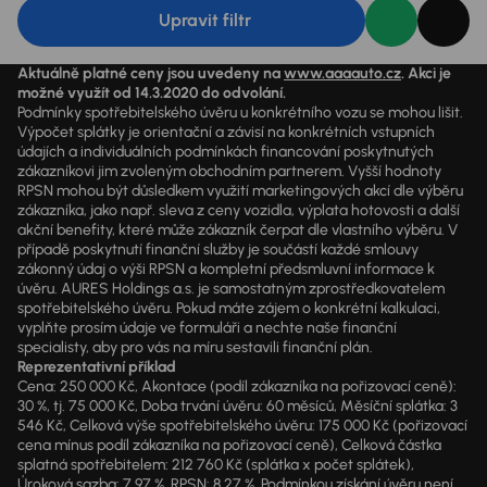
Upravit filtr
Aktuálně platné ceny jsou uvedeny na
www.aaaauto.cz
. Akci je
možné využít od 14.3.2020 do odvolání.
Podmínky spotřebitelského úvěru u konkrétního vozu se mohou lišit.
Výpočet splátky je orientační a závisí na konkrétních vstupních
údajích a individuálních podmínkách financování poskytnutých
zákazníkovi jim zvoleným obchodním partnerem. Vyšší hodnoty
RPSN mohou být důsledkem využití marketingových akcí dle výběru
zákazníka, jako např. sleva z ceny vozidla, výplata hotovosti a další
akční benefity, které může zákazník čerpat dle vlastního výběru. V
případě poskytnutí finanční služby je součástí každé smlouvy
zákonný údaj o výši RPSN a kompletní předsmluvní informace k
úvěru. AURES Holdings a.s. je samostatným zprostředkovatelem
spotřebitelského úvěru. Pokud máte zájem o konkrétní kalkulaci,
vyplňte prosím údaje ve formuláři a nechte naše finanční
specialisty, aby pro vás na míru sestavili finanční plán.
Reprezentativní příklad
Cena: 250 000 Kč, Akontace (podíl zákazníka na pořizovací ceně):
30 %, tj. 75 000 Kč, Doba trvání úvěru: 60 měsíců, Měsíční splátka: 3
546 Kč, Celková výše spotřebitelského úvěru: 175 000 Kč (pořizovací
cena mínus podíl zákazníka na pořizovací ceně), Celková částka
splatná spotřebitelem: 212 760 Kč (splátka x počet splátek),
Úroková sazba: 7,97 %, RPSN: 8,27 %. Podmínkou získání úvěru není