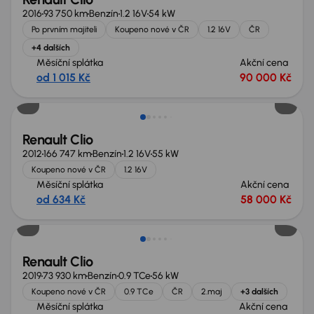
2016
93 750 km
Benzín
1.2 16V
54 kW
Po prvním majiteli
Koupeno nové v ČR
1.2 16V
ČR
+4 dalších
Měsíční splátka
Akční cena
od 1 015 Kč
90 000 Kč
Renault Clio
2012
166 747 km
Benzín
1.2 16V
55 kW
Koupeno nové v ČR
1.2 16V
Měsíční splátka
Akční cena
od 634 Kč
58 000 Kč
Zlevněno o 10 000 Kč
Renault Clio
2019
73 930 km
Benzín
0.9 TCe
56 kW
Koupeno nové v ČR
0.9 TCe
ČR
2.maj
+3 dalších
Měsíční splátka
Akční cena