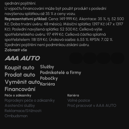
sjednání pojištění.
U výpočtu financování může být použit produkt s poslední
navýšenou splátkou až 35 % z ceny vozu.
Reprezentativní příklad:
Cena: 149 999 Kč; Akontace: 35 %, tj. 52 500
Kč; Doba trvání úvěru: 48 měsíců; Měsíční splátka: 1397 Kč (47 x 1397
Kč); Poslední navýšená splátka: 52 500 Kč; Celková výše
spotřebitelského úvěru: 97 499 Kč; Celková částka splatná
spotřebitelem: 118 159 Kč; Úroková sazba: 6,55 %; RPSN: 7,02 %.
Sjednání pojištění není podmínkou získání úvěru.
Zobrazit vše
Koupit auto
Služby
Podnikatelé a firmy
Prodat auto
Pobočky
Vyměnit auto
Kariéra
Financování
Péče o zákazníky
Kariéra
Poprodejní péče o zákazníky
Volné pozice
Asistenční služby
Proč pracovat v AAA AUTO
Reklamace/Stížnosti
Ombudsman