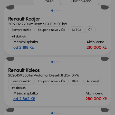
Řazení
Uložit hledání
Renault Kadjar
2019
102 720 km
Benzín
1.3 TCe
103 kW
Servisní knížka
Koupeno nové v ČR
1.3 TCe
ČR
+4 dalších
Měsíční splátka
Akční cena
od 2 188 Kč
210 000 Kč
Zlevněno o 10 000 Kč
Renault Koleos
2020
159 350 km
Automat
Diesel
1.8 dCi
110 kW
Servisní knížka
Koupeno nové v ČR
1.8 dCi
Automat
+9 dalších
Měsíční splátka
Akční cena
od 2 862 Kč
280 000 Kč
Zlevněno o 20 000 Kč