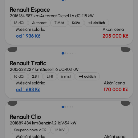
Renault Espace
2015
184 987 km
Automat
Diesel
1.6 dCi
118 kW
1.6 dCi
Automat
7 Míst
Kůže
+4 dalších
Měsíční splátka
Akční cena
od 1 936 Kč
205 000 Kč
Renault Trafic
2015
338 227 km
Diesel
1.6 dCi
103 kW
1.6 dCi
2.8 t
L1H1
6 míst
+4 dalších
Měsíční splátka
Akční cena
od 1 683 Kč
170 000 Kč
Zlevněno o 10 000 Kč
Renault Clio
2018
89 484 km
Benzín
1.2 16V
54 kW
Koupeno nové v ČR
1.2 16V
Měsíční splátka
Akční cena