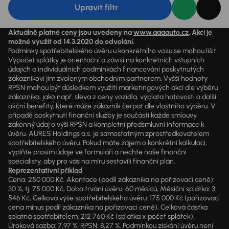
Upravit filtr
Aktuálně platné ceny jsou uvedeny na
www.aaaauto.cz
. Akci je
možné využít od 14.3.2020 do odvolání.
Podmínky spotřebitelského úvěru u konkrétního vozu se mohou lišit.
Výpočet splátky je orientační a závisí na konkrétních vstupních
údajích a individuálních podmínkách financování poskytnutých
zákazníkovi jim zvoleným obchodním partnerem. Vyšší hodnoty
RPSN mohou být důsledkem využití marketingových akcí dle výběru
zákazníka, jako např. sleva z ceny vozidla, výplata hotovosti a další
akční benefity, které může zákazník čerpat dle vlastního výběru. V
případě poskytnutí finanční služby je součástí každé smlouvy
zákonný údaj o výši RPSN a kompletní předsmluvní informace k
úvěru. AURES Holdings a.s. je samostatným zprostředkovatelem
spotřebitelského úvěru. Pokud máte zájem o konkrétní kalkulaci,
vyplňte prosím údaje ve formuláři a nechte naše finanční
specialisty, aby pro vás na míru sestavili finanční plán.
Reprezentativní příklad
Cena: 250 000 Kč, Akontace (podíl zákazníka na pořizovací ceně):
30 %, tj. 75 000 Kč, Doba trvání úvěru: 60 měsíců, Měsíční splátka: 3
546 Kč, Celková výše spotřebitelského úvěru: 175 000 Kč (pořizovací
cena mínus podíl zákazníka na pořizovací ceně), Celková částka
splatná spotřebitelem: 212 760 Kč (splátka x počet splátek),
Úroková sazba: 7,97 %, RPSN: 8,27 %. Podmínkou získání úvěru není