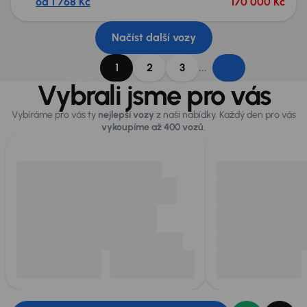
od 1 768 Kč
170 000 Kč
Načíst další vozy
...
1
2
3
Vybrali jsme pro vás
Vybíráme pro vás ty
nejlepší vozy
z naší nabídky. Každý den pro vás
vykoupíme až 400 vozů
.