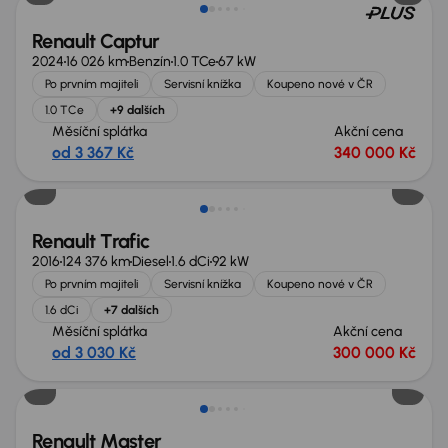
Renault Captur
2024
16 026 km
Benzín
1.0 TCe
67 kW
Po prvním majiteli
Servisní knížka
Koupeno nové v ČR
1.0 TCe
+9 dalších
Měsíční splátka
Akční cena
od 3 367 Kč
340 000 Kč
Renault Trafic
2016
124 376 km
Diesel
1.6 dCi
92 kW
Po prvním majiteli
Servisní knížka
Koupeno nové v ČR
1.6 dCi
+7 dalších
Měsíční splátka
Akční cena
od 3 030 Kč
300 000 Kč
Zlevněno o 60 000 Kč
Renault Master