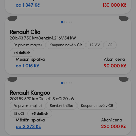
od 1 347 Kč
130 000 Kč
Renault Clio
2016
93 750 km
Benzín
1.2 16V
54 kW
Po prvním majiteli
Koupeno nové v ČR
1.2 16V
ČR
+4 dalších
Měsíční splátka
Akční cena
od 1 015 Kč
90 000 Kč
Možnost odpočtu DPH
Renault Kangoo
2021
59 590 km
Diesel
1.5 dCi
70 kW
Po prvním majiteli
Servisní knížka
Koupeno nové v ČR
1.5 dCi
+5 dalších
Měsíční splátka
Akční cena
od 2 273 Kč
220 000 Kč