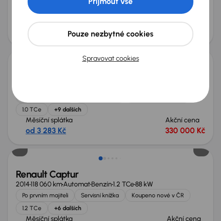
Přijmout vše
+8 dalších
Měsíční splátka
Akční cena
od 2 104 Kč
210 000 Kč
Pouze nezbytné cookies
Spravovat cookies
Renault Captur
2023
35 393 km
Benzín
1.0 TCe
67 kW
Po prvním majiteli
Servisní knížka
Koupeno nové v ČR
1.0 TCe
+9 dalších
Měsíční splátka
Akční cena
od 3 283 Kč
330 000 Kč
Renault Captur
2014
118 060 km
Automat
Benzín
1.2 TCe
88 kW
Po prvním majiteli
Servisní knížka
Koupeno nové v ČR
1.2 TCe
+6 dalších
Měsíční splátka
Akční cena