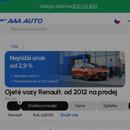
Renault
Rok od
2012
Zrušit vše
Volejte zdarma
800 110 800
AI
Ojeté vozy Renault, od 2012 na prodej
362 aut
2
Značka a model
Cena
Splátka
Renault
Rok od
2012
Zrušit vše
Zlevněno o 40 000 Kč