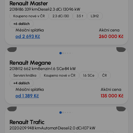
Renault Master
2018
186 339 km
Diesel
2.3 dCi 130
96 kW
Koupeno nové v ČR
2.3 dCi 130
3.5 t
L3H2
+6 dalších
Měsíční splátka
Akční cena
od 2 693 Kč
260 000 Kč
Renault Megane
2018
112 662 km
Benzín
1.6 SCe
84 kW
Servisní knížka
Koupeno nové v ČR
1.6 SCe
ČR
+4 dalších
Měsíční splátka
Akční cena
od 1 389 Kč
135 000 Kč
Zlevněno o 50 000 Kč
Renault Trafic
2020
209 948 km
Automat
Diesel
2.0 dCi
107 kW