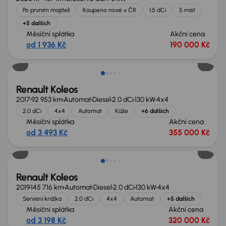
Po prvním majiteli
Koupeno nové v ČR
1.5 dCi
5 míst
+5 dalších
Měsíční splátka
Akční cena
od 1 936 Kč
190 000 Kč
Zlevněno o 35 000 Kč
Renault Koleos
2017
92 953 km
Automat
Diesel
2.0 dCi
130 kW
4x4
2.0 dCi
4x4
Automat
Kůže
+6 dalších
Měsíční splátka
Akční cena
od 3 493 Kč
355 000 Kč
Renault Koleos
2019
145 716 km
Automat
Diesel
2.0 dCi
130 kW
4x4
Servisní knížka
2.0 dCi
4x4
Automat
+5 dalších
Měsíční splátka
Akční cena
od 3 198 Kč
320 000 Kč