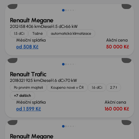
Renault Megane
2012
158 406 km
Diesel
1.5 dCi
66 kW
1.5 dCi
Tažné
automatická klimatizace
Měsíční splátka
Akční cena
od 508 Kč
50 000 Kč
Zlevněno o 30 000 Kč
Renault Trafic
2018
321 925 km
Diesel
1.6 dCi
70 kW
Po prvním majiteli
Koupeno nové v ČR
1.6 dCi
2.7 t
+7 dalších
Měsíční splátka
Akční cena
od 1 599 Kč
160 000 Kč
Renault Megane