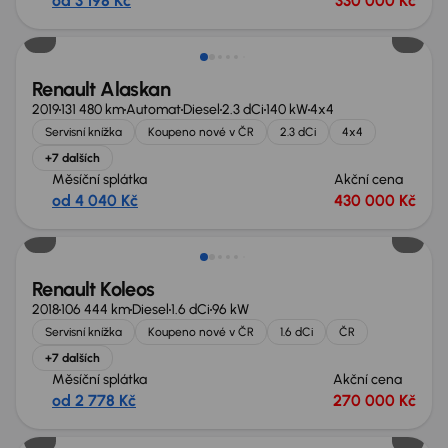
od 3 198 Kč
330 000 Kč
Renault Alaskan
2019
131 480 km
Automat
Diesel
2.3 dCi
140 kW
4x4
Servisní knížka
Koupeno nové v ČR
2.3 dCi
4x4
+7 dalších
Měsíční splátka
Akční cena
od 4 040 Kč
430 000 Kč
Renault Koleos
2018
106 444 km
Diesel
1.6 dCi
96 kW
Servisní knížka
Koupeno nové v ČR
1.6 dCi
ČR
+7 dalších
Měsíční splátka
Akční cena
od 2 778 Kč
270 000 Kč