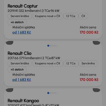
Renault Captur
2019
141 332 km
Benzín
1.3 TCe
96 kW
Servisní knížka
Koupeno nové v ČR
1.3 TCe
ČR
+6 dalších
Měsíční splátka
Akční cena
od 1 683 Kč
170 000 Kč
Zlevněno o 10 000 Kč
Renault Clio
2017
66 079 km
Benzín
1.2 TCe
87 kW
Servisní knížka
Koupeno nové v ČR
1.2 TCe
Serv.kniha
+5 dalších
Měsíční splátka
Akční cena
od 1 683 Kč
170 000 Kč
Nově v nabídce
Renault Kangoo
2020
117 437 km
Diesel
1.5 dCi
70 kW