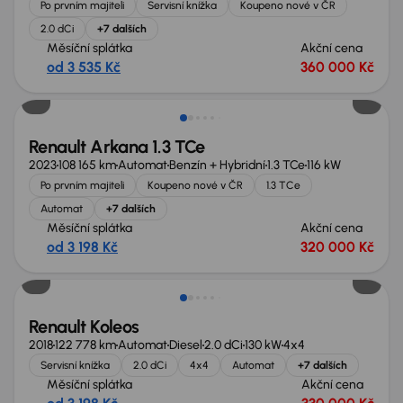
Po prvním majiteli
Servisní knížka
Koupeno nové v ČR
2.0 dCi
+7 dalších
Měsíční splátka
Akční cena
od 3 535 Kč
360 000 Kč
Zlevněno o 40 000 Kč
Renault Arkana 1.3 TCe
2023
108 165 km
Automat
Benzín + Hybridní
1.3 TCe
116 kW
Po prvním majiteli
Koupeno nové v ČR
1.3 TCe
Automat
+7 dalších
Měsíční splátka
Akční cena
od 3 198 Kč
320 000 Kč
Renault Koleos
2018
122 778 km
Automat
Diesel
2.0 dCi
130 kW
4x4
Servisní knížka
2.0 dCi
4x4
Automat
+7 dalších
Měsíční splátka
Akční cena