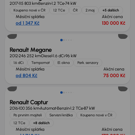
2017
115 803 km
Benzín
1.2 TCe
74 kW
Koupeno nové v ČR
1.2 TCe
ČR
2.maj
+5 dalších
Měsíční splátka
Akční cena
od 1 347 Kč
130 000 Kč
Renault Megane
2012
246 252 km
Diesel
1.6 dCi
96 kW
1.6 dCi
Tempomat
El. okna
Park. senzory
Měsíční splátka
Akční cena
od 804 Kč
75 000 Kč
Zlevněno o 10 000 Kč
Renault Captur
2016
100 356 km
Automat
Benzín
1.2 TCe
87 kW
Po prvním majiteli
Servisní knížka
Koupeno nové v ČR
1.2 TCe
+8 dalších
Měsíční splátka
Akční cena