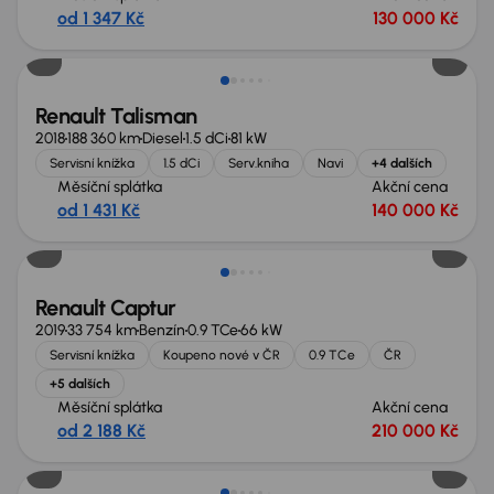
od 1 347 Kč
130 000 Kč
Zlevněno o 30 000 Kč
Renault Talisman
2018
188 360 km
Diesel
1.5 dCi
81 kW
Servisní knížka
1.5 dCi
Serv.kniha
Navi
+4 dalších
Měsíční splátka
Akční cena
od 1 431 Kč
140 000 Kč
Renault Captur
2019
33 754 km
Benzín
0.9 TCe
66 kW
Servisní knížka
Koupeno nové v ČR
0.9 TCe
ČR
+5 dalších
Měsíční splátka
Akční cena
od 2 188 Kč
210 000 Kč