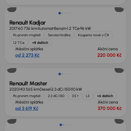
Zlevněno o 10 000 Kč
Renault Kadjar
2017
60 736 km
Automat
Benzín
1.2 TCe
96 kW
Po prvním majiteli
Servisní knížka
Koupeno nové v ČR
1.2 TCe
+8 dalších
Měsíční splátka
Akční cena
od 2 273 Kč
220 000 Kč
Zlevněno o 30 000 Kč
Renault Master
2020
143 565 km
Diesel
2.3 dCi 150
110 kW
Po prvním majiteli
2.3 dCi 150
3.5 t
L3
+6 dalších
Měsíční splátka
Akční cena
od 3 619 Kč
370 000 Kč
Nově v nabídce