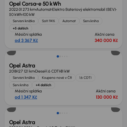
Opel Corsa-e 50 kWh
2022
31 273 km
Automat
Elektro Bateriový elektromobil (BEV)
50 kWh
100 kW
Servisní knížka
SoH 94%
Automat
Serv.kniha
+5 dalších
Měsíční splátka
Akční cena
od 3 367 Kč
340 000 Kč
Zlevněno o 30 000 Kč
Opel Astra
2018
127 121 km
Diesel
1.6 CDTI
81 kW
Servisní knížka
Koupeno nové v ČR
1.6 CDTI
Serv.kniha
+4 dalších
Měsíční splátka
Akční cena
od 1 347 Kč
130 000 Kč
Možnost odpočtu DPH
Opel Astra