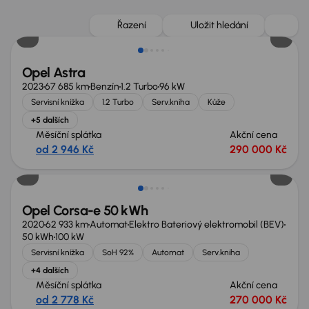
Zlevněno o 50 000 Kč
Řazení
Uložit hledání
Opel Astra
2023
67 685 km
Benzín
1.2 Turbo
96 kW
Servisní knížka
1.2 Turbo
Serv.kniha
Kůže
+5 dalších
Měsíční splátka
Akční cena
od 2 946 Kč
290 000 Kč
Opel Corsa-e 50 kWh
2020
62 933 km
Automat
Elektro Bateriový elektromobil (BEV)
50 kWh
100 kW
Servisní knížka
SoH 92%
Automat
Serv.kniha
+4 dalších
Měsíční splátka
Akční cena
od 2 778 Kč
270 000 Kč