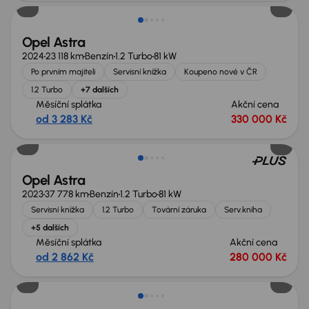
Opel Astra
2024
23 118 km
Benzín
1.2 Turbo
81 kW
Po prvním majiteli
Servisní knížka
Koupeno nové v ČR
1.2 Turbo
+7 dalších
Měsíční splátka
Akční cena
od 3 283 Kč
330 000 Kč
Zlevněno o 30 000 Kč
Opel Astra
2023
37 778 km
Benzín
1.2 Turbo
81 kW
Servisní knížka
1.2 Turbo
Tovární záruka
Serv.kniha
+5 dalších
Měsíční splátka
Akční cena
od 2 862 Kč
280 000 Kč