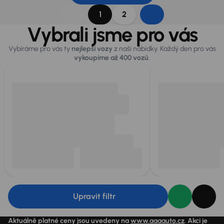
1
2
Vybrali jsme pro vás
Vybíráme pro vás ty
nejlepší vozy
z naší nabídky. Každý den pro vás
vykoupíme až 400 vozů
.
Upravit filtr
Aktuálně platné ceny jsou uvedeny na
www.aaaauto.cz
. Akci je