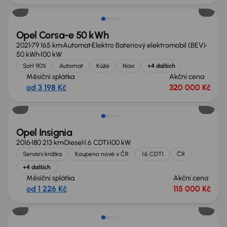
Opel Corsa-e 50 kWh
2021
79 165 km
Automat
Elektro Bateriový elektromobil (BEV)
50 kWh
100 kW
SoH 90%
Automat
Kůže
Navi
+4 dalších
Měsíční splátka
Akční cena
od 3 198 Kč
320 000 Kč
Opel Insignia
2016
180 213 km
Diesel
1.6 CDTI
100 kW
Servisní knížka
Koupeno nové v ČR
1.6 CDTI
ČR
+4 dalších
Měsíční splátka
Akční cena
od 1 226 Kč
115 000 Kč