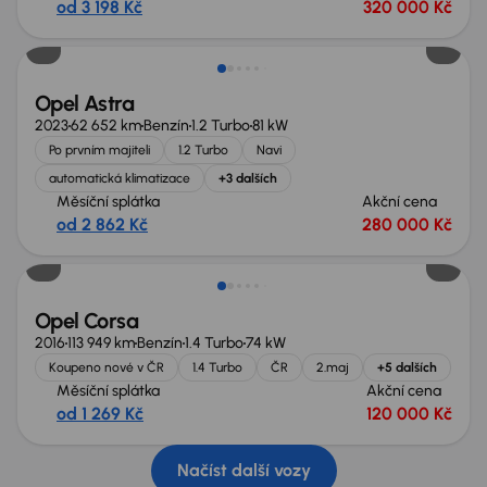
od 3 198 Kč
320 000 Kč
Zlevněno o 10 000 Kč
Opel Astra
2023
62 652 km
Benzín
1.2 Turbo
81 kW
Po prvním majiteli
1.2 Turbo
Navi
automatická klimatizace
+3 dalších
Měsíční splátka
Akční cena
od 2 862 Kč
280 000 Kč
Zlevněno o 10 000 Kč
Opel Corsa
2016
113 949 km
Benzín
1.4 Turbo
74 kW
Koupeno nové v ČR
1.4 Turbo
ČR
2.maj
+5 dalších
Měsíční splátka
Akční cena
od 1 269 Kč
120 000 Kč
Načíst další vozy