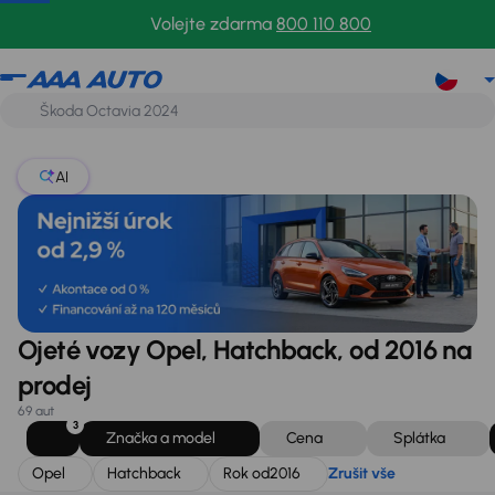
Opel
Hatchback
Rok od
2016
Zrušit vše
Volejte zdarma
800 110 800
AI
Ojeté vozy Opel, Hatchback, od 2016 na
prodej
69 aut
3
Značka a model
Cena
Splátka
Opel
Hatchback
Rok od
2016
Zrušit vše