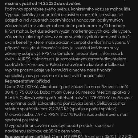
možné využít od 14.3.2020 do odvolání.
Podmínky spotřebitelského úvěru u konkrétního vozu se mohou lišit.
Výpočet splátky je orientační a závisí na konkrétních vstupních
údajích a individuálních podmínkách financování poskytnutých
zákazníkovi jim zvoleným obchodním partnerem. Vyšší hodnoty
RPSN mohou být důsledkem využití marketingových akcí dle výběru
zákazníka, jako např. sleva z ceny vozidla, výplata hotovosti a další
akční benefity, které může zákazník čerpat dle vlastního výběru. V
případě poskytnutí finanční služby je součástí každé smlouvy
zákonný údaj o výši RPSN a kompletní předsmluvní informace k
úvěru. AURES Holdings a.s. je samostatným zprostředkovatelem
spotřebitelského úvěru. Pokud máte zájem o konkrétní kalkulaci,
vyplňte prosím údaje ve formuláři a nechte naše finanční
specialisty, aby pro vás na míru sestavili finanční plán.
Reprezentativní příklad
Cena: 250 000 Kč, Akontace (podíl zákazníka na pořizovací ceně):
30 %, tj. 75 000 Kč, Doba trvání úvěru: 60 měsíců, Měsíční splátka: 3
546 Kč, Celková výše spotřebitelského úvěru: 175 000 Kč (pořizovací
cena mínus podíl zákazníka na pořizovací ceně), Celková částka
splatná spotřebitelem: 212 760 Kč (splátka x počet splátek),
Úroková sazba: 7,97 %, RPSN: 8,27 %. Podmínkou získání úvěru není
sjednání pojištění.
U výpočtu financování může být použit produkt s poslední
navýšenou splátkou až 35 % z ceny vozu.
Reprezentativní příklad:
Cena: 149 999 Kč; Akontace: 35 %, tj. 52 500