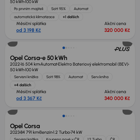
50 kWh
100 kW
Po prvním majiteli
SoH 95%
Automat
automatická klimatizace
+1 dalších
Měsíční splátka
Akční cena
od 3 198 Kč
320 000 Kč
Možnost odpočtu DPH
Opel Corsa-e 50 kWh
2022
16 504 km
Automat
Elektro Bateriový elektromobil (BEV)
50 kWh
100 kW
Servisní knížka
SoH 98%
Automat
Serv.kniha
+4 dalších
Měsíční splátka
Akční cena
od 3 367 Kč
340 000 Kč
Opel Corsa
2023
84 791 km
Benzín
1.2 Turbo
74 kW
Servisní knížka
Koupeno nové v ČR
1.2 Turbo
ČR