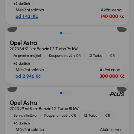
+2 dalších
Měsíční splátka
Akční cena
od 1 431 Kč
140 000 Kč
Opel Astra
2023
64 911 km
Benzín
1.2 Turbo
96 kW
Po prvním majiteli
Koupeno nové v ČR
1.2 Turbo
ČR
+5 dalších
Měsíční splátka
Akční cena
od 2 946 Kč
300 000 Kč
Opel Astra
2023
29 668 km
Benzín
1.2 Turbo
81 kW
Servisní knížka
Koupeno nové v ČR
1.2 Turbo
ČR
+6 dalších
Měsíční splátka
Akční cena