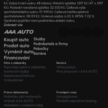
Kč; Doba trvání úvěru: 48 měsíců; Měsíční splátka: 1397 Kč (47 x 1397
Kč); Poslední navýšená splátka: 52 500 Kč; Celková výše
spotřebitelského úvěru: 97 499 Kč; Celková částka splatná
spotřebitelem: 118 159 Kč; Úroková sazba: 6,55 %; RPSN: 7,02 %.
Sjednání pojištění není podmínkou získání úvěru.
Zobrazit vše
Koupit auto
Služby
Podnikatelé a firmy
Prodat auto
Pobočky
Vyměnit auto
Kariéra
Financování
Péče o zákazníky
Kariéra
Poprodejní péče o zákazníky
Volné pozice
Asistenční služby
Proč pracovat v AAA AUTO
Reklamace/Stížnosti
Ombudsman
Právní dokumenty
Pronájem vozu
Podmínky užití webových
Autopůjčovna
stránek AAA AUTO
Flexibilní operativní leasing
Nakládání s osobními údaji