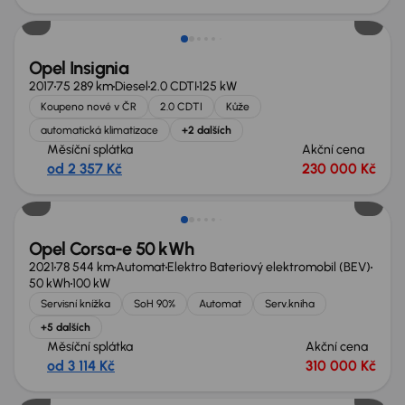
Opel Insignia
2017
75 289 km
Diesel
2.0 CDTI
125 kW
Koupeno nové v ČR
2.0 CDTI
Kůže
automatická klimatizace
+2 dalších
Měsíční splátka
Akční cena
od 2 357 Kč
230 000 Kč
Zlevněno o 10 000 Kč
Opel Corsa-e 50 kWh
2021
78 544 km
Automat
Elektro Bateriový elektromobil (BEV)
50 kWh
100 kW
Servisní knížka
SoH 90%
Automat
Serv.kniha
+5 dalších
Měsíční splátka
Akční cena
od 3 114 Kč
310 000 Kč