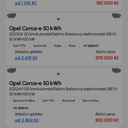
od 1 515 Kč
150 000 Kč
Možnost odpočtu DPH
Opel Corsa-e 50 kWh
2023
55 121 km
Automat
Elektro Bateriový elektromobil (BEV)
50 kWh
100 kW
SoH 97%
Automat
Kůže
Navi
+4 dalších
Měsíční splátka
Akční cena
od 3 619 Kč
370 000 Kč
Možnost odpočtu DPH
Opel Corsa-e 50 kWh
2022
69 135 km
Automat
Elektro Bateriový elektromobil (BEV)
50 kWh
100 kW
Servisní knížka
SoH 91%
Automat
Serv.kniha
+2 dalších
Měsíční splátka
Akční cena
od 2 862 Kč
300 000 Kč
Zlevněno o 10 000 Kč