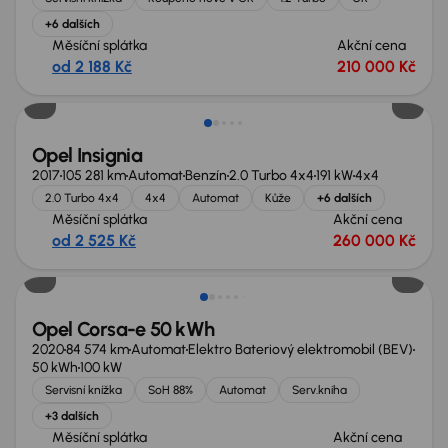
+6 dalších
Měsíční splátka
Akční cena
od 2 188 Kč
210 000 Kč
Opel Insignia
2017
105 281 km
Automat
Benzín
2.0 Turbo 4x4
191 kW
4x4
2.0 Turbo 4x4
4x4
Automat
Kůže
+6 dalších
Měsíční splátka
Akční cena
od 2 525 Kč
260 000 Kč
Opel Corsa-e 50 kWh
2020
84 574 km
Automat
Elektro Bateriový elektromobil (BEV)
50 kWh
100 kW
Servisní knížka
SoH 88%
Automat
Serv.kniha
+3 dalších
Měsíční splátka
Akční cena