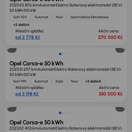
2020
55 876 km
Automat
Elektro Bateriový elektromobil (BEV)
50 kWh
100 kW
SoH 92%
Automat
Navi
automatická klimatizace
+2 dalších
Měsíční splátka
Akční cena
od 2 778 Kč
270 000 Kč
Možnost odpočtu DPH
Opel Corsa-e 50 kWh
2020
31 297 km
Automat
Elektro Bateriový elektromobil (BEV)
50 kWh
100 kW
SoH 99%
Automat
Kůže
Navi
+3 dalších
Měsíční splátka
Akční cena
od 3 198 Kč
330 000 Kč
Možnost odpočtu DPH
Opel Corsa-e 50 kWh
2023
52 403 km
Automat
Elektro Bateriový elektromobil (BEV)