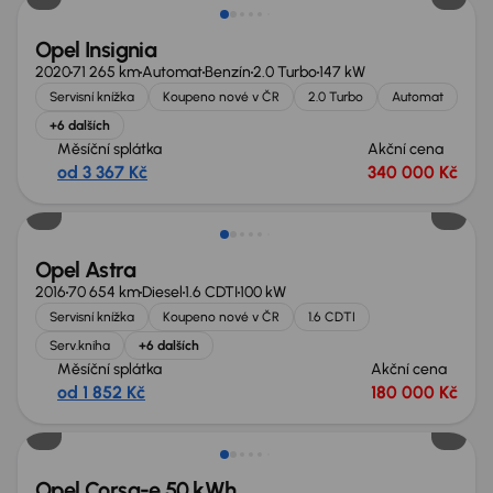
Opel Insignia
2020
71 265 km
Automat
Benzín
2.0 Turbo
147 kW
Servisní knížka
Koupeno nové v ČR
2.0 Turbo
Automat
+6 dalších
Měsíční splátka
Akční cena
od 3 367 Kč
340 000 Kč
Opel Astra
2016
70 654 km
Diesel
1.6 CDTI
100 kW
Servisní knížka
Koupeno nové v ČR
1.6 CDTI
Serv.kniha
+6 dalších
Měsíční splátka
Akční cena
od 1 852 Kč
180 000 Kč
Zlevněno o 10 000 Kč
Opel Corsa-e 50 kWh