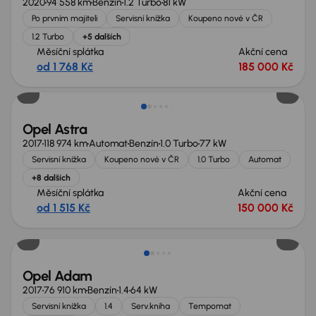
2020
94 558 km
Benzín
1.2 Turbo
81 kW
Po prvním majiteli
Servisní knížka
Koupeno nové v ČR
1.2 Turbo
+5 dalších
Měsíční splátka
Akční cena
od 1 768 Kč
185 000 Kč
Zlevněno o 10 000 Kč
Opel Astra
2017
118 974 km
Automat
Benzín
1.0 Turbo
77 kW
Servisní knížka
Koupeno nové v ČR
1.0 Turbo
Automat
+8 dalších
Měsíční splátka
Akční cena
od 1 515 Kč
150 000 Kč
Opel Adam
2017
76 910 km
Benzín
1.4
64 kW
Servisní knížka
1.4
Serv.kniha
Tempomat