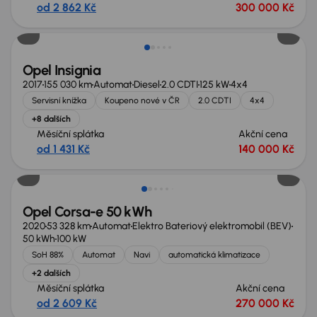
od 2 862 Kč
300 000 Kč
Zlevněno o 40 000 Kč
Opel Insignia
2017
155 030 km
Automat
Diesel
2.0 CDTI
125 kW
4x4
Servisní knížka
Koupeno nové v ČR
2.0 CDTI
4x4
+8 dalších
Měsíční splátka
Akční cena
od 1 431 Kč
140 000 Kč
Možnost odpočtu DPH
Opel Corsa-e 50 kWh
2020
53 328 km
Automat
Elektro Bateriový elektromobil (BEV)
50 kWh
100 kW
SoH 88%
Automat
Navi
automatická klimatizace
+2 dalších
Měsíční splátka
Akční cena
od 2 609 Kč
270 000 Kč
Možnost odpočtu DPH