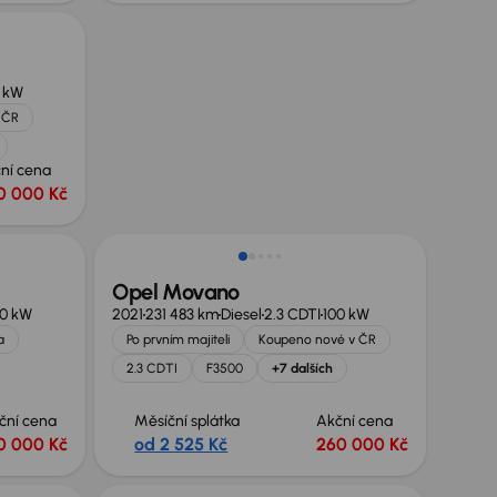
 kW
 ČR
ní cena
0 000 Kč
Možnost odpočtu DPH
Opel Movano
00 kW
2021
231 483 km
Diesel
2.3 CDTI
100 kW
a
Po prvním majiteli
Koupeno nové v ČR
2.3 CDTI
F3500
+7 dalších
ční cena
Měsíční splátka
Akční cena
0 000 Kč
od 2 525 Kč
260 000 Kč
Možnost odpočtu DPH