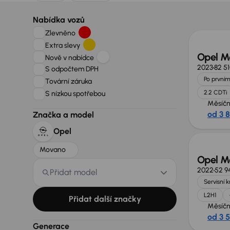
Možno
Nabídka vozů
Zlevněno
Extra slevy
Opel M
Nově v nabídce
2023
82 5
S odpočtem DPH
Po prvním
Tovární záruka
2.2 CDTi
S nízkou spotřebou
Měsíčn
od 3 
Značka a model
Možno
Opel
Movano
Opel M
2022
52 9
Přidat model
Servisní 
L2H1
Přidat další značky
Měsíčn
od 3 
Zlevně
Generace