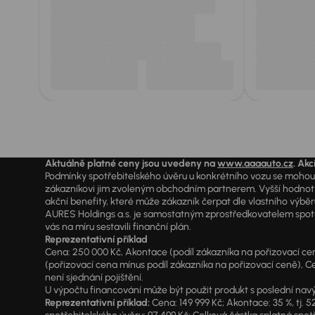
Aktuálně platné ceny jsou uvedeny na
www.aaaauto.cz
. Akc
Podmínky spotřebitelského úvěru u konkrétního vozu se mohou l
zákazníkovi jim zvoleným obchodním partnerem. Vyšší hodnoty R
akční benefity, které může zákazník čerpat dle vlastního výběr
AURES Holdings a.s. je samostatným zprostředkovatelem spotřeb
vás na míru sestavili finanční plán.
Reprezentativní příklad
Cena: 250 000 Kč, Akontace (podíl zákazníka na pořizovací ceně)
(pořizovací cena mínus podíl zákazníka na pořizovací ceně), Ce
není sjednání pojištění.
U výpočtu financování může být použit produkt s poslední navý
Reprezentativní příklad:
Cena: 149 999 Kč; Akontace: 35 %, tj. 5