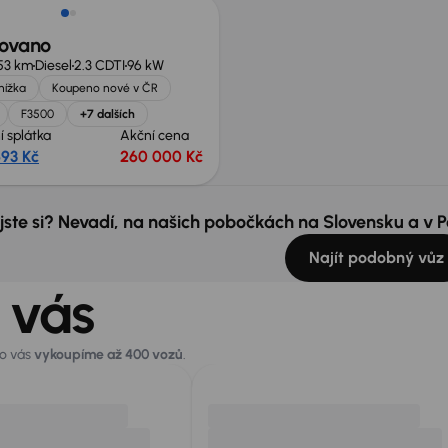
ovano
53 km
Diesel
2.3 CDTI
96 kW
knížka
Koupeno nové v ČR
F3500
+7 dalších
í splátka
Akční cena
693 Kč
260 000 Kč
 jste si? Nevadí, na našich pobočkách na Slovensku a v
Najít podobný vůz
 vás
ro vás
vykoupíme až 400 vozů
.