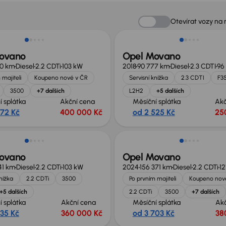
st odpočtu DPH
Extra sleva 17 000 Kč
Otevírat vozy na
ovano
Opel Movano
10 km
Diesel
2.2 CDTi
103 kW
2018
90 777 km
Diesel
2.3 CDTI
96
 majiteli
Koupeno nové v ČR
Servisní knížka
2.3 CDTI
F3
3500
+7 dalších
L2H2
+5 dalších
í splátka
Akční cena
Měsíční splátka
Akč
872 Kč
400 000 Kč
od 2 525 Kč
25
st odpočtu DPH
Možnost odpočtu DPH
ovano
Opel Movano
41 km
Diesel
2.2 CDTi
103 kW
2024
156 371 km
Diesel
2.2 CDTi
12
knížka
2.2 CDTi
3500
Po prvním majiteli
Koupeno nov
+5 dalších
2.2 CDTi
3500
+7 dalších
í splátka
Akční cena
Měsíční splátka
Ak
535 Kč
360 000 Kč
od 3 703 Kč
38
no o 30 000 Kč
Zlevněno o 20 000 Kč