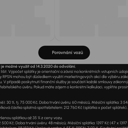
Porovnání vozů
i je možné využít od 14.3.2020 do odvolání.
išit. Výpočet splátky je orientační a závisí na konkrétních vstupních úda
PSN mohou být důsledkem využití marketingových akcí dle výběru zákazník
u. V případě poskytnutí finanční služby je součástí každé smlouvy zákonn
itelského úvěru. Pokud máte zájem o konkrétní kalkulaci, vyplňte prosím 
: 30 %, tj. 75 000 Kč, Doba trvání úvěru: 60 měsíců, Měsíční splátka: 3 5
lková částka splatná spotřebitelem: 212 760 Kč (splátka x počet splátek),
šenou splátkou až 35 % z ceny vozu.
2 500 Kč; Doba trvání úvěru: 48 měsíců; Měsíční splátka: 1397 Kč (47 x 139