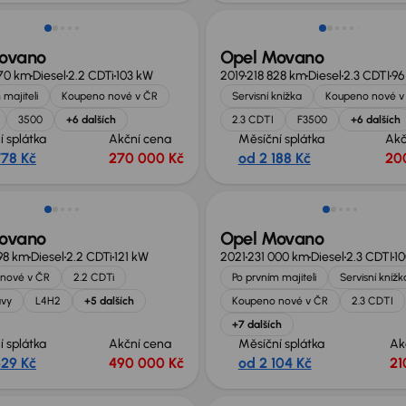
ovano
Opel Movano
570 km
Diesel
2.2 CDTi
103 kW
2019
218 828 km
Diesel
2.3 CDTI
96
 majiteli
Koupeno nové v ČR
Servisní knížka
Koupeno nové v
3500
+6 dalších
2.3 CDTI
F3500
+6 dalších
í splátka
Akční cena
Měsíční splátka
Akč
778 Kč
270 000 Kč
od 2 188 Kč
20
st odpočtu DPH
Zlevněno o 30 000 Kč
ovano
Opel Movano
98 km
Diesel
2.2 CDTi
121 kW
2021
231 000 km
Diesel
2.3 CDTI
1
nové v ČR
2.2 CDTi
Po prvním majiteli
Servisní knížk
avy
L4H2
+5 dalších
Koupeno nové v ČR
2.3 CDTI
+7 dalších
í splátka
Akční cena
Měsíční splátka
Ak
629 Kč
490 000 Kč
od 2 104 Kč
21
st odpočtu DPH
Možnost odpočtu DPH