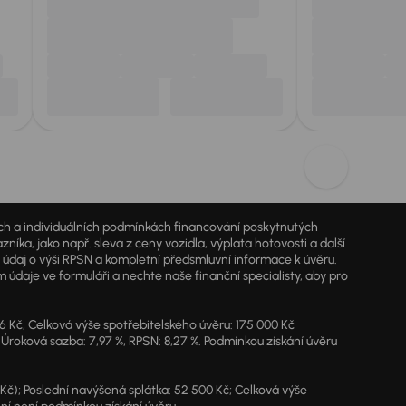
jích a individuálních podmínkách financování poskytnutých
a, jako např. sleva z ceny vozidla, výplata hotovosti a další
ý údaj o výši RPSN a kompletní předsmluvní informace k úvěru.
údaje ve formuláři a nechte naše finanční specialisty, aby pro
46 Kč, Celková výše spotřebitelského úvěru: 175 000 Kč
 Úroková sazba: 7,97 %, RPSN: 8,27 %. Podmínkou získání úvěru
7 Kč); Poslední navýšená splátka: 52 500 Kč; Celková výše