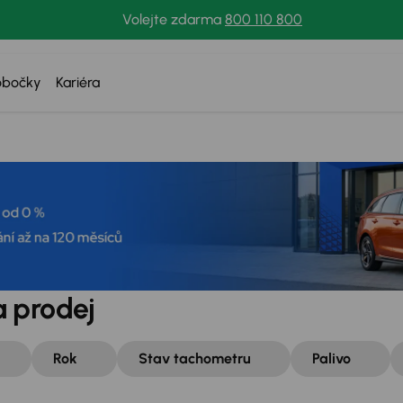
Volejte zdarma
800 110 800
obočky
Kariéra
 prodej
Rok
Stav tachometru
Palivo