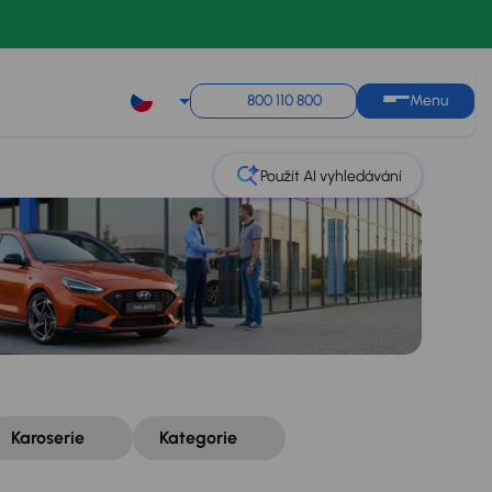
Řazení
Uložit hledání
800 110 800
Menu
Použít AI vyhledávání
Karoserie
Kategorie