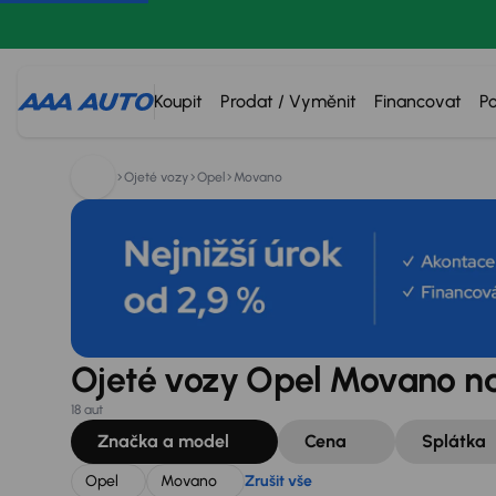
Hledáte:
Opel
Movano
Zrušit vše
Koupit
Prodat / Vyměnit
Financovat
P
Ojeté vozy
Opel
Movano
Ojeté vozy Opel Movano na
18 aut
Značka a model
Cena
Splátka
Opel
Movano
Zrušit vše