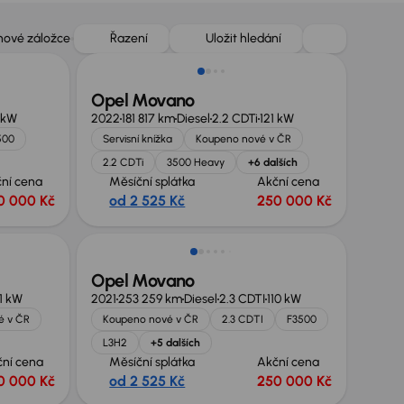
 nové záložce
Řazení
Uložit hledání
Opel Movano
 kW
2022
181 817 km
Diesel
2.2 CDTi
121 kW
500
Servisní knížka
Koupeno nové v ČR
2.2 CDTi
3500 Heavy
+6 dalších
ní cena
Měsíční splátka
Akční cena
0 000 Kč
od 2 525 Kč
250 000 Kč
Možnost odpočtu DPH
Opel Movano
1 kW
2021
253 259 km
Diesel
2.3 CDTI
110 kW
é v ČR
Koupeno nové v ČR
2.3 CDTI
F3500
L3H2
+5 dalších
ční cena
Měsíční splátka
Akční cena
0 000 Kč
od 2 525 Kč
250 000 Kč