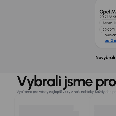
Opel M
2017
126 9
Servisní 
2.3 CDTI
Měsíčn
od 2 
Nevybrali
Vybrali jsme pro
Vybíráme pro vás ty
nejlepší vozy
z naší nabídky. Každý den p