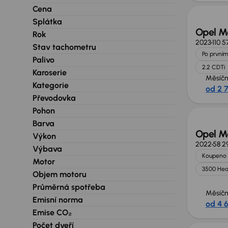
Cena
Splátka
Opel M
Rok
2023
110 
Stav tachometru
Po prvním
Palivo
2.2 CDTi
Karoserie
Měsíčn
Kategorie
od 2 
Možno
Převodovka
Pohon
Barva
Opel M
Výkon
2022
58 2
Výbava
Koupeno 
Motor
3500 He
Objem motoru
Průměrná spotřeba
Měsíčn
Emisní norma
od 4 
Možno
Emise CO₂
Počet dveří