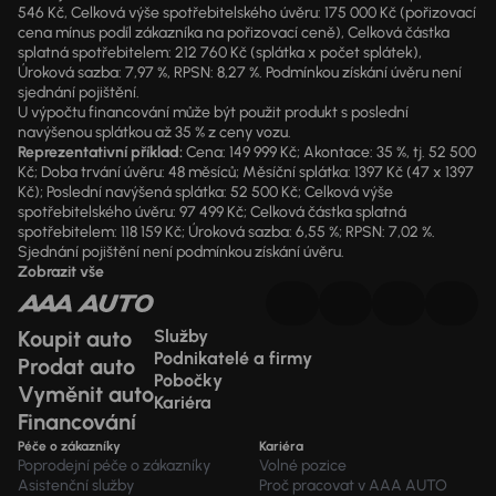
546 Kč, Celková výše spotřebitelského úvěru: 175 000 Kč (pořizovací
cena mínus podíl zákazníka na pořizovací ceně), Celková částka
splatná spotřebitelem: 212 760 Kč (splátka x počet splátek),
Úroková sazba: 7,97 %, RPSN: 8,27 %. Podmínkou získání úvěru není
sjednání pojištění.
U výpočtu financování může být použit produkt s poslední
navýšenou splátkou až 35 % z ceny vozu.
Reprezentativní příklad:
Cena: 149 999 Kč; Akontace: 35 %, tj. 52 500
Kč; Doba trvání úvěru: 48 měsíců; Měsíční splátka: 1397 Kč (47 x 1397
Kč); Poslední navýšená splátka: 52 500 Kč; Celková výše
spotřebitelského úvěru: 97 499 Kč; Celková částka splatná
spotřebitelem: 118 159 Kč; Úroková sazba: 6,55 %; RPSN: 7,02 %.
Sjednání pojištění není podmínkou získání úvěru.
Zobrazit vše
Koupit auto
Služby
Podnikatelé a firmy
Prodat auto
Pobočky
Vyměnit auto
Kariéra
Financování
Péče o zákazníky
Kariéra
Poprodejní péče o zákazníky
Volné pozice
Asistenční služby
Proč pracovat v AAA AUTO