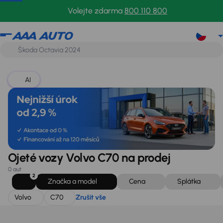
Volvo
C70
Zrušit vše
Volejte zdarma
800 110 800
AI
Ojeté vozy Volvo C70 na prodej
0 aut
2
Značka a model
Cena
Splátka
Volvo
C70
Zrušit vše