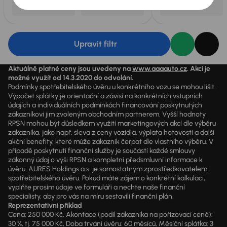
Upravit filtr
Aktuálně platné ceny jsou uvedeny na
www.aaaauto.cz
. Akci je
možné využít od 14.3.2020 do odvolání.
Podmínky spotřebitelského úvěru u konkrétního vozu se mohou lišit.
Výpočet splátky je orientační a závisí na konkrétních vstupních
údajích a individuálních podmínkách financování poskytnutých
zákazníkovi jim zvoleným obchodním partnerem. Vyšší hodnoty
RPSN mohou být důsledkem využití marketingových akcí dle výběru
zákazníka, jako např. sleva z ceny vozidla, výplata hotovosti a další
akční benefity, které může zákazník čerpat dle vlastního výběru. V
případě poskytnutí finanční služby je součástí každé smlouvy
zákonný údaj o výši RPSN a kompletní předsmluvní informace k
úvěru. AURES Holdings a.s. je samostatným zprostředkovatelem
spotřebitelského úvěru. Pokud máte zájem o konkrétní kalkulaci,
vyplňte prosím údaje ve formuláři a nechte naše finanční
specialisty, aby pro vás na míru sestavili finanční plán.
Reprezentativní příklad
Cena: 250 000 Kč, Akontace (podíl zákazníka na pořizovací ceně):
30 %, tj. 75 000 Kč, Doba trvání úvěru: 60 měsíců, Měsíční splátka: 3