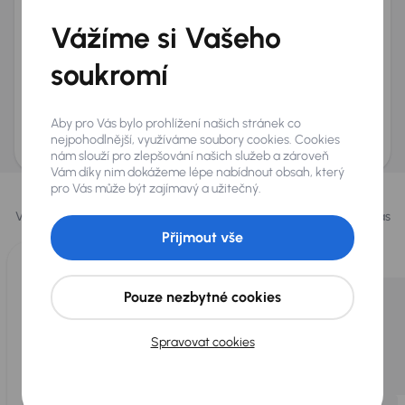
+420
E-mail
*
Vážíme si Vašeho
Přeji si dostávat informace o atraktivních slevových
soukromí
nabídkách
Odeslat poptávku
Aby pro Vás bylo prohlížení našich stránek co
AURES Holdings a.s., se sídlem Dopraváků 874/15, Čimice, 184 00 Praha 8 bude
uchovávat a zpracovávat vaše osobní údaje v souladu se zásadami ochrany a
nejpohodlnější, využíváme soubory cookies. Cookies
zpracování
osobních údajů
.
nám slouží pro zlepšování našich služeb a zároveň
Vám díky nim dokážeme lépe nabídnout obsah, který
Vybrali jsme pro vás
pro Vás může být zajímavý a užitečný.
Vybíráme pro vás ty
nejlepší vozy
z naší nabídky. Každý den pro vás
vykoupíme až 400 vozů
.
Přijmout vše
Pouze nezbytné cookies
Spravovat cookies