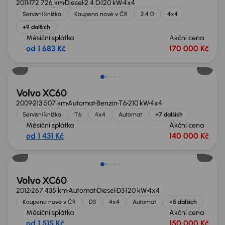
2011
172 726 km
Diesel
2.4 D
120 kW
4x4
Servisní knížka
Koupeno nové v ČR
2.4 D
4x4
+9 dalších
Měsíční splátka
Akční cena
od 1 683 Kč
170 000 Kč
Zlevněno o 10 000 Kč
Volvo XC60
2009
213 507 km
Automat
Benzín
T6
210 kW
4x4
Servisní knížka
T6
4x4
Automat
+7 dalších
Měsíční splátka
Akční cena
od 1 431 Kč
140 000 Kč
Možnost odpočtu DPH
Volvo XC60
2012
267 435 km
Automat
Diesel
D3
120 kW
4x4
Koupeno nové v ČR
D3
4x4
Automat
+5 dalších
Měsíční splátka
Akční cena
od 1 515 Kč
150 000 Kč