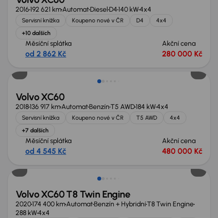
2016
192 621 km
Automat
Diesel
D4
140 kW
4x4
Servisní knížka
Koupeno nové v ČR
D4
4x4
+10 dalších
Měsíční splátka
Akční cena
od 2 862 Kč
280 000 Kč
Volvo XC60
2018
136 917 km
Automat
Benzín
T5 AWD
184 kW
4x4
Servisní knížka
Koupeno nové v ČR
T5 AWD
4x4
+7 dalších
Měsíční splátka
Akční cena
od 4 545 Kč
480 000 Kč
Zlevněno o 20 000 Kč
Volvo XC60 T8 Twin Engine
2020
174 400 km
Automat
Benzín + Hybridní
T8 Twin Engine
288 kW
4x4