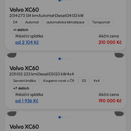
Volvo XC60
2014
273 134 km
Automat
Diesel
D4
133 kW
D4
Automat
automatická klimatizace
Tempomat
+1 dalších
Měsíční splátka
Akční cena
od 2 104 Kč
210 000 Kč
Volvo XC60
2011
155 223 km
Diesel
D3
120 kW
4x4
Servisní knížka
Koupeno nové v ČR
D3
4x4
+7 dalších
Měsíční splátka
Akční cena
od 1 936 Kč
190 000 Kč
Volvo XC60