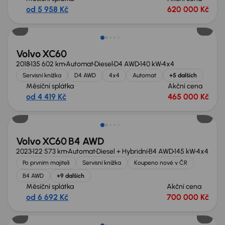
od 5 958 Kč
620 000 Kč
Volvo XC60
2018
135 602 km
Automat
Diesel
D4 AWD
140 kW
4x4
Servisní knížka
D4 AWD
4x4
Automat
+5 dalších
Měsíční splátka
Akční cena
od 4 419 Kč
465 000 Kč
Zlevněno o 20 000 Kč
Volvo XC60 B4 AWD
2023
122 573 km
Automat
Diesel + Hybridní
B4 AWD
145 kW
4x4
Po prvním majiteli
Servisní knížka
Koupeno nové v ČR
B4 AWD
+9 dalších
Měsíční splátka
Akční cena
od 6 692 Kč
700 000 Kč