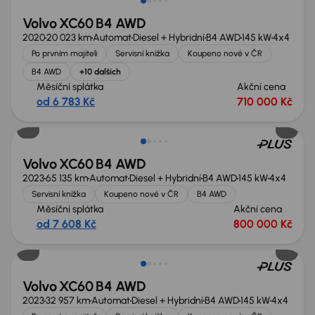
Volvo XC60 B4 AWD
2020
20 023 km
Automat
Diesel + Hybridní
B4 AWD
145 kW
4x4
Po prvním majiteli
Servisní knížka
Koupeno nové v ČR
B4 AWD
+10 dalších
Měsíční splátka
Akční cena
od 6 783 Kč
710 000 Kč
Možnost odpočtu DPH
Volvo XC60 B4 AWD
2023
65 135 km
Automat
Diesel + Hybridní
B4 AWD
145 kW
4x4
Servisní knížka
Koupeno nové v ČR
B4 AWD
Měsíční splátka
Akční cena
od 7 608 Kč
800 000 Kč
Volvo XC60 B4 AWD
2023
32 957 km
Automat
Diesel + Hybridní
B4 AWD
145 kW
4x4