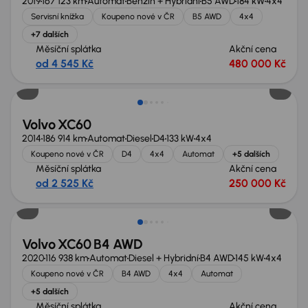
2019
167 123 km
Automat
Benzín + Hybridní
B5 AWD
184 kW
4x4
Servisní knížka
Koupeno nové v ČR
B5 AWD
4x4
+7 dalších
Měsíční splátka
Akční cena
od 4 545 Kč
480 000 Kč
Nově v nabídce
Volvo XC60
2014
186 914 km
Automat
Diesel
D4
133 kW
4x4
Koupeno nové v ČR
D4
4x4
Automat
+5 dalších
Měsíční splátka
Akční cena
od 2 525 Kč
250 000 Kč
Zlevněno o 50 000 Kč
Volvo XC60 B4 AWD
2020
116 938 km
Automat
Diesel + Hybridní
B4 AWD
145 kW
4x4
Koupeno nové v ČR
B4 AWD
4x4
Automat
+5 dalších
Měsíční splátka
Akční cena