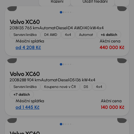
Řazení
Uložit hledání
Volvo XC60
2018
135 765 km
Automat
Diesel
D4 AWD
140 kW
4x4
Servisní knížka
D4 AWD
4x4
Automat
+6 dalších
Měsíční splátka
Akční cena
od 4 208 Kč
440 000 Kč
Volvo XC60
2008
288 904 km
Automat
Diesel
D5
136 kW
4x4
Servisní knížka
Koupeno nové v ČR
D5
4x4
+7 dalších
Měsíční splátka
Akční cena
od 1 445 Kč
140 000 Kč
Zlevněno o 10 000 Kč
Volvo XC60