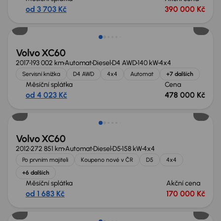
od 3 703 Kč
390 000 Kč
Volvo XC60
2017
193 002 km
Automat
Diesel
D4 AWD
140 kW
4x4
Servisní knížka
D4 AWD
4x4
Automat
+7 dalších
Měsíční splátka
Cena
od 4 023 Kč
478 000 Kč
Volvo XC60
2012
272 851 km
Automat
Diesel
D5
158 kW
4x4
Po prvním majiteli
Koupeno nové v ČR
D5
4x4
+6 dalších
Měsíční splátka
Akční cena
od 1 683 Kč
170 000 Kč
Zlevněno o 30 000 Kč