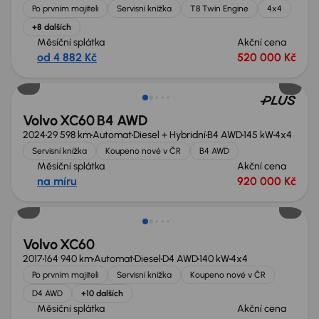
Po prvním majiteli
Servisní knížka
T8 Twin Engine
4x4
+8 dalších
Měsíční splátka
Akční cena
od 4 882 Kč
520 000 Kč
Volvo XC60 B4 AWD
2024
29 598 km
Automat
Diesel + Hybridní
B4 AWD
145 kW
4x4
Servisní knížka
Koupeno nové v ČR
B4 AWD
Měsíční splátka
Akční cena
na míru
920 000 Kč
Možnost odpočtu DPH
Volvo XC60
2017
164 940 km
Automat
Diesel
D4 AWD
140 kW
4x4
Po prvním majiteli
Servisní knížka
Koupeno nové v ČR
D4 AWD
+10 dalších
Měsíční splátka
Akční cena