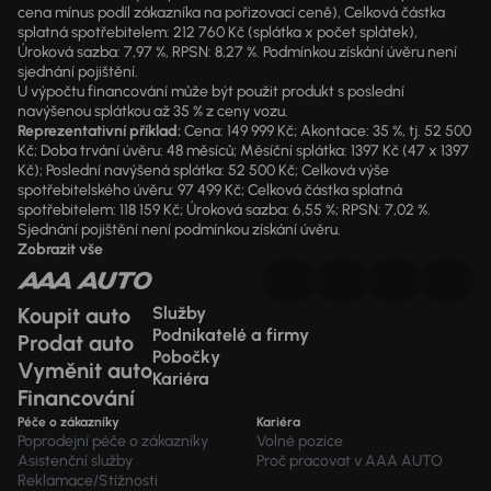
cena mínus podíl zákazníka na pořizovací ceně), Celková částka
splatná spotřebitelem: 212 760 Kč (splátka x počet splátek),
Úroková sazba: 7,97 %, RPSN: 8,27 %. Podmínkou získání úvěru není
sjednání pojištění.
U výpočtu financování může být použit produkt s poslední
navýšenou splátkou až 35 % z ceny vozu.
Reprezentativní příklad:
Cena: 149 999 Kč; Akontace: 35 %, tj. 52 500
Kč; Doba trvání úvěru: 48 měsíců; Měsíční splátka: 1397 Kč (47 x 1397
Kč); Poslední navýšená splátka: 52 500 Kč; Celková výše
spotřebitelského úvěru: 97 499 Kč; Celková částka splatná
spotřebitelem: 118 159 Kč; Úroková sazba: 6,55 %; RPSN: 7,02 %.
Sjednání pojištění není podmínkou získání úvěru.
Zobrazit vše
Koupit auto
Služby
Podnikatelé a firmy
Prodat auto
Pobočky
Vyměnit auto
Kariéra
Financování
Péče o zákazníky
Kariéra
Poprodejní péče o zákazníky
Volné pozice
Asistenční služby
Proč pracovat v AAA AUTO
Reklamace/Stížnosti