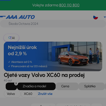
Volvo
XC60
Zrušit vše
Volejte zdarma
800 110 800
AI
Ojeté vozy Volvo XC60 na prodej
40 aut
2
Značka a model
Cena
Splátka
Volvo
XC60
Zrušit vše
Zlevněno o 60 000 Kč