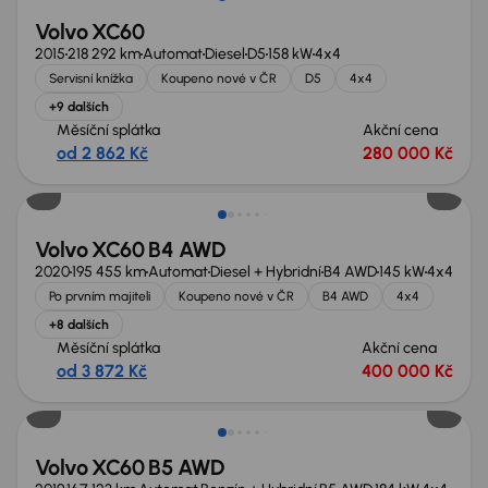
Volvo XC60
2015
218 292 km
Automat
Diesel
D5
158 kW
4x4
Servisní knížka
Koupeno nové v ČR
D5
4x4
+9 dalších
Měsíční splátka
Akční cena
od 2 862 Kč
280 000 Kč
Zlevněno o 90 000 Kč
Volvo XC60 B4 AWD
2020
195 455 km
Automat
Diesel + Hybridní
B4 AWD
145 kW
4x4
Po prvním majiteli
Koupeno nové v ČR
B4 AWD
4x4
+8 dalších
Měsíční splátka
Akční cena
od 3 872 Kč
400 000 Kč
Zlevněno o 30 000 Kč
Volvo XC60 B5 AWD