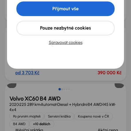
+9 dalších
Měsíční splátka
Akční cena
Přijmout vše
od 6 508 Kč
680 000 Kč
Pouze nezbytné cookies
Volvo XC60
Spravovat cookies
2019
162 956 km
Automat
Diesel
D4 AWD
140 kW
4x4
Po prvním majiteli
Koupeno nové v ČR
D4 AWD
4x4
+8 dalších
Měsíční splátka
Akční cena
od 3 703 Kč
390 000 Kč
Volvo XC60 B4 AWD
2020
225 289 km
Automat
Diesel + Hybridní
B4 AWD
145 kW
4x4
Po prvním majiteli
Servisní knížka
Koupeno nové v ČR
B4 AWD
+10 dalších
Měsíční splátka
Akční cena