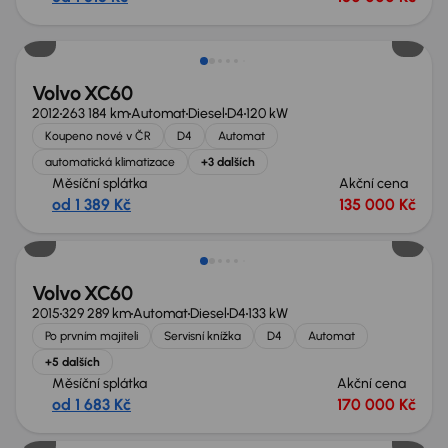
Možnost odpočtu DPH
Volvo XC60
2012
263 184 km
Automat
Diesel
D4
120 kW
Koupeno nové v ČR
D4
Automat
automatická klimatizace
+3 dalších
Měsíční splátka
Akční cena
od 1 389 Kč
135 000 Kč
Volvo XC60
2015
329 289 km
Automat
Diesel
D4
133 kW
Po prvním majiteli
Servisní knížka
D4
Automat
+5 dalších
Měsíční splátka
Akční cena
od 1 683 Kč
170 000 Kč