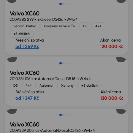
Volvo XC60
2009
285 299 km
Diesel
D5
136 kW
4x4
Servisní knížka
Koupeno nové v ČR
D5
4x4
+8 dalších
Měsíční splátka
Akční cena
od 1 269 Kč
120 000 Kč
Volvo XC60
2010
331 106 km
Automat
Diesel
D5
151 kW
4x4
D5
4x4
Automat
Xenony
+5 dalších
Měsíční splátka
Akční cena
od 1 347 Kč
130 000 Kč
Zlevněno o 10 000 Kč
Volvo XC60
2009
239 205 km
Automat
Diesel
D5
136 kW
4x4