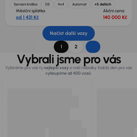
Servisní knížka
D5
4x4
Automat
+5 dalších
Měsíční splátka
Akční cena
od 1 431 Kč
140 000 Kč
Načíst další vozy
1
2
Vybrali jsme pro vás
Vybíráme pro vás ty
nejlepší vozy
z naší nabídky. Každý den pro vás
vykoupíme až 400 vozů
.