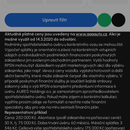
Upravit filtr
Aktuálně platné ceny jsou uvedeny na
www.aaaauto.cz
. Akci je
možné využít od 14.3.2020 do odvolání.
Podmínky spotřebitelského úvěru u konkrétního vozu se mohou lišit.
Výpočet splátky je orientační a závisí na konkrétních vstupních
údajích a individuálních podmínkách financování poskytnutých
zákazníkovi jim zvoleným obchodním partnerem. Vyšší hodnoty
RPSN mohou být důsledkem využití marketingových akcí dle výběru
zákazníka, jako např. sleva z ceny vozidla, výplata hotovosti a další
akční benefity, které může zákazník čerpat dle vlastního výběru. V
případě poskytnutí finanční služby je součástí každé smlouvy
zákonný údaj o výši RPSN a kompletní předsmluvní informace k
úvěru. AURES Holdings a.s. je samostatným zprostředkovatelem
spotřebitelského úvěru. Pokud máte zájem o konkrétní kalkulaci,
vyplňte prosím údaje ve formuláři a nechte naše finanční
specialisty, aby pro vás na míru sestavili finanční plán.
Reprezentativní příklad
Cena: 250 000 Kč, Akontace (podíl zákazníka na pořizovací ceně):
30 %, tj. 75 000 Kč, Doba trvání úvěru: 60 měsíců, Měsíční splátka: 3
546 Kč, Celková výše spotřebitelského úvěru: 175 000 Kč (pořizovací