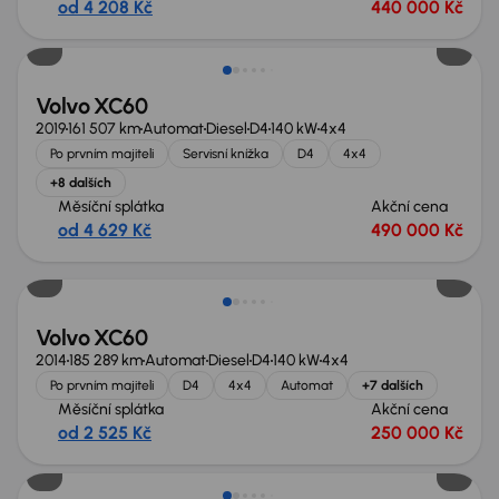
od 4 208 Kč
440 000 Kč
Zlevněno o 30 000 Kč
Volvo XC60
2019
161 507 km
Automat
Diesel
D4
140 kW
4x4
Po prvním majiteli
Servisní knížka
D4
4x4
+8 dalších
Měsíční splátka
Akční cena
od 4 629 Kč
490 000 Kč
Nově v nabídce
Volvo XC60
2014
185 289 km
Automat
Diesel
D4
140 kW
4x4
Po prvním majiteli
D4
4x4
Automat
+7 dalších
Měsíční splátka
Akční cena
od 2 525 Kč
250 000 Kč