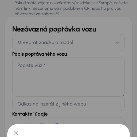
Pokud máte zájem o konkrétní vůz kdekoliv v Evropě, pošlete
nám link! Seženeme vám podobný v ČR nebo ho pro vás
přivezeme ze zahraničí.
Nezávazná poptávka vozu
Vybrat značku a model
Popis poptávaného vozu
Popište vůz
*
Odkaz na inzerát z jiného webu
Kontaktní údaje
Jméno a příjmení
*