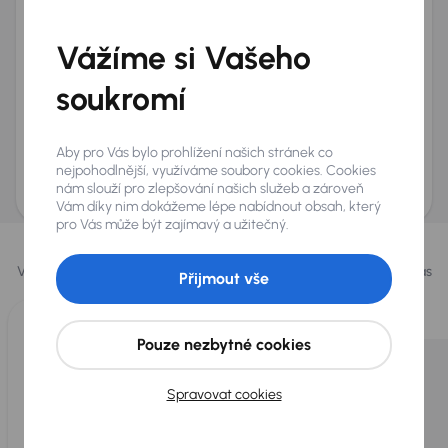
Telefon
*
Vážíme si Vašeho
+420
E-mail
*
Přeji si dostávat informace o atraktivních slevových
soukromí
nabídkách
Odeslat poptávku
Aby pro Vás bylo prohlížení našich stránek co
AURES Holdings a.s., se sídlem Dopraváků 874/15, Čimice, 184 00 Praha 8 bude
nejpohodlnější, využíváme soubory cookies. Cookies
uchovávat a zpracovávat vaše osobní údaje v souladu se zásadami ochrany a
nám slouží pro zlepšování našich služeb a zároveň
zpracování
osobních údajů
.
Vám díky nim dokážeme lépe nabídnout obsah, který
pro Vás může být zajímavý a užitečný.
Vybrali jsme pro vás
Vybíráme pro vás ty
nejlepší vozy
z naší nabídky. Každý den pro vás
Přijmout vše
vykoupíme až 400 vozů
.
Pouze nezbytné cookies
Spravovat cookies