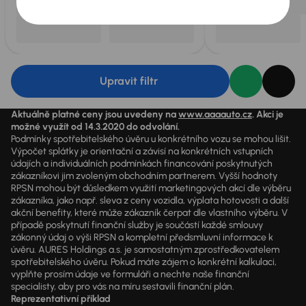
Upravit filtr
Aktuálně platné ceny jsou uvedeny na
www.aaaauto.cz
. Akci je
možné využít od 14.3.2020 do odvolání.
Podmínky spotřebitelského úvěru u konkrétního vozu se mohou lišit.
Výpočet splátky je orientační a závisí na konkrétních vstupních
údajích a individuálních podmínkách financování poskytnutých
zákazníkovi jim zvoleným obchodním partnerem. Vyšší hodnoty
RPSN mohou být důsledkem využití marketingových akcí dle výběru
zákazníka, jako např. sleva z ceny vozidla, výplata hotovosti a další
akční benefity, které může zákazník čerpat dle vlastního výběru. V
případě poskytnutí finanční služby je součástí každé smlouvy
zákonný údaj o výši RPSN a kompletní předsmluvní informace k
úvěru. AURES Holdings a.s. je samostatným zprostředkovatelem
spotřebitelského úvěru. Pokud máte zájem o konkrétní kalkulaci,
vyplňte prosím údaje ve formuláři a nechte naše finanční
specialisty, aby pro vás na míru sestavili finanční plán.
Reprezentativní příklad