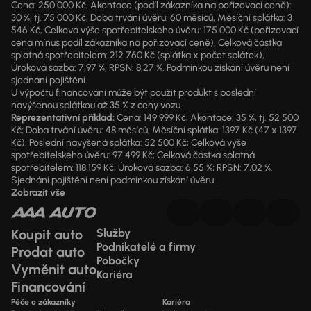
Cena: 250 000 Kč, Akontace (podíl zákazníka na pořizovací ceně):
30 %, tj. 75 000 Kč, Doba trvání úvěru: 60 měsíců, Měsíční splátka: 3
546 Kč, Celková výše spotřebitelského úvěru: 175 000 Kč (pořizovací
cena mínus podíl zákazníka na pořizovací ceně), Celková částka
splatná spotřebitelem: 212 760 Kč (splátka x počet splátek),
Úroková sazba: 7,97 %, RPSN: 8,27 %. Podmínkou získání úvěru není
sjednání pojištění.
U výpočtu financování může být použit produkt s poslední
navýšenou splátkou až 35 % z ceny vozu.
Reprezentativní příklad:
Cena: 149 999 Kč; Akontace: 35 %, tj. 52 500
Kč; Doba trvání úvěru: 48 měsíců; Měsíční splátka: 1397 Kč (47 x 1397
Kč); Poslední navýšená splátka: 52 500 Kč; Celková výše
spotřebitelského úvěru: 97 499 Kč; Celková částka splatná
spotřebitelem: 118 159 Kč; Úroková sazba: 6,55 %; RPSN: 7,02 %.
Sjednání pojištění není podmínkou získání úvěru.
Zobrazit vše
Koupit auto
Služby
Podnikatelé a firmy
Prodat auto
Pobočky
Vyměnit auto
Kariéra
Financování
Péče o zákazníky
Kariéra