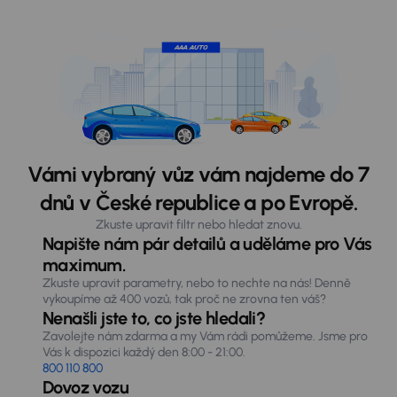
Vámi vybraný vůz vám najdeme do 7
dnů v České republice a po Evropě.
Zkuste upravit filtr nebo hledat znovu.
Napište nám pár detailů a uděláme pro Vás
maximum.
Zkuste upravit parametry, nebo to nechte na nás! Denně
vykoupíme až 400 vozů, tak proč ne zrovna ten váš?
Nenašli jste to, co jste hledali?
Zavolejte nám zdarma a my Vám rádi pomůžeme. Jsme pro
Vás k dispozici každý den 8:00 - 21:00.
800 110 800
Dovoz vozu