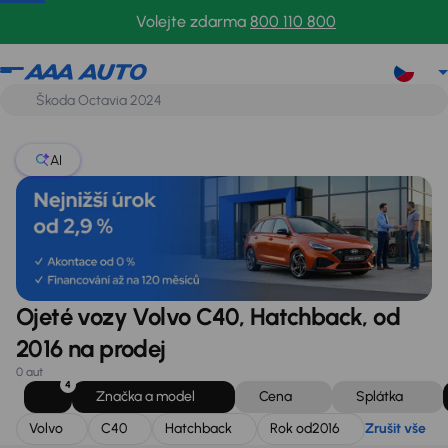
Volvo
C40
Hatchback
Rok od
2016
Zrušit vše
Volejte zdarma
800 110 800
AI
Ojeté vozy Volvo C40, Hatchback, od
2016 na prodej
0 aut
4
Značka a model
Cena
Splátka
Volvo
C40
Hatchback
Rok od
2016
Zrušit vše