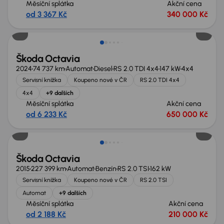
Měsíční splátka
Akční cena
od 3 367 Kč
340 000 Kč
Zlevněno o 70 000 Kč
Škoda Octavia
2024
74 737 km
Automat
Diesel
RS 2.0 TDI 4x4
147 kW
4x4
Servisní knížka
Koupeno nové v ČR
RS 2.0 TDI 4x4
4x4
+9 dalších
Měsíční splátka
Akční cena
od 6 233 Kč
650 000 Kč
Zlevněno o 10 000 Kč
Škoda Octavia
2015
227 399 km
Automat
Benzín
RS 2.0 TSI
162 kW
Servisní knížka
Koupeno nové v ČR
RS 2.0 TSI
Automat
+9 dalších
Měsíční splátka
Akční cena
od 2 188 Kč
210 000 Kč
Možnost odpočtu DPH