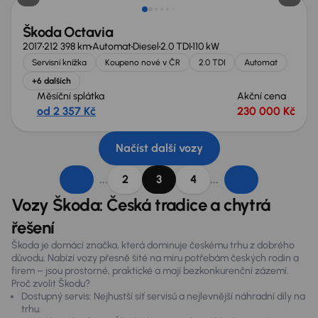
Škoda Octavia
2017
212 398 km
Automat
Diesel
2.0 TDI
110 kW
Servisní knížka
Koupeno nové v ČR
2.0 TDI
Automat
+6 dalších
Měsíční splátka
Akční cena
od 2 357 Kč
230 000 Kč
Načíst další vozy
...
...
2
3
4
Vozy Škoda: Česká tradice a chytrá
řešení
Škoda je domácí značka, která dominuje českému trhu z dobrého
důvodu. Nabízí vozy přesně šité na míru potřebám českých rodin a
firem – jsou prostorné, praktické a mají bezkonkurenční zázemí.
Proč zvolit Škodu?
Dostupný servis: Nejhustší síť servisů a nejlevnější náhradní díly na
trhu.