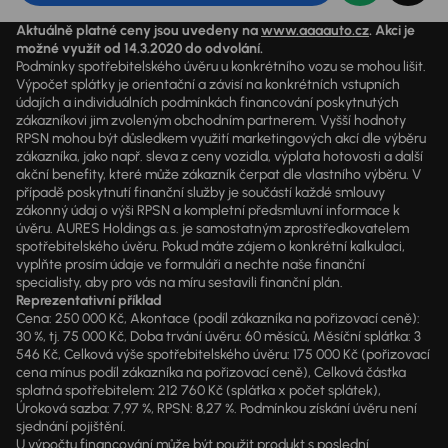
Aktuálně platné ceny jsou uvedeny na
www.aaaauto.cz
. Akci je
možné využít od 14.3.2020 do odvolání.
Podmínky spotřebitelského úvěru u konkrétního vozu se mohou lišit.
Výpočet splátky je orientační a závisí na konkrétních vstupních
údajích a individuálních podmínkách financování poskytnutých
zákazníkovi jim zvoleným obchodním partnerem. Vyšší hodnoty
RPSN mohou být důsledkem využití marketingových akcí dle výběru
zákazníka, jako např. sleva z ceny vozidla, výplata hotovosti a další
akční benefity, které může zákazník čerpat dle vlastního výběru. V
případě poskytnutí finanční služby je součástí každé smlouvy
zákonný údaj o výši RPSN a kompletní předsmluvní informace k
úvěru. AURES Holdings a.s. je samostatným zprostředkovatelem
spotřebitelského úvěru. Pokud máte zájem o konkrétní kalkulaci,
vyplňte prosím údaje ve formuláři a nechte naše finanční
specialisty, aby pro vás na míru sestavili finanční plán.
Reprezentativní příklad
Cena: 250 000 Kč, Akontace (podíl zákazníka na pořizovací ceně):
30 %, tj. 75 000 Kč, Doba trvání úvěru: 60 měsíců, Měsíční splátka: 3
546 Kč, Celková výše spotřebitelského úvěru: 175 000 Kč (pořizovací
cena mínus podíl zákazníka na pořizovací ceně), Celková částka
splatná spotřebitelem: 212 760 Kč (splátka x počet splátek),
Úroková sazba: 7,97 %, RPSN: 8,27 %. Podmínkou získání úvěru není
sjednání pojištění.
U výpočtu financování může být použit produkt s poslední