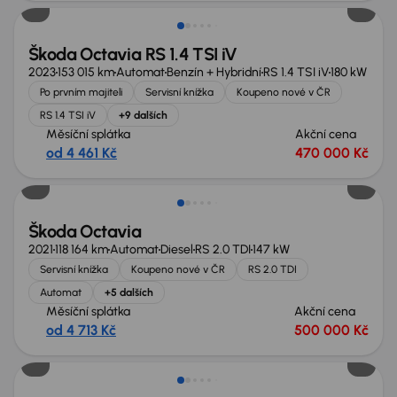
Škoda Octavia RS 1.4 TSI iV
2023
153 015 km
Automat
Benzín + Hybridní
RS 1.4 TSI iV
180 kW
Po prvním majiteli
Servisní knížka
Koupeno nové v ČR
RS 1.4 TSI iV
+9 dalších
Měsíční splátka
Akční cena
od 4 461 Kč
470 000 Kč
Škoda Octavia
2021
118 164 km
Automat
Diesel
RS 2.0 TDI
147 kW
Servisní knížka
Koupeno nové v ČR
RS 2.0 TDI
Automat
+5 dalších
Měsíční splátka
Akční cena
od 4 713 Kč
500 000 Kč
Možnost odpočtu DPH