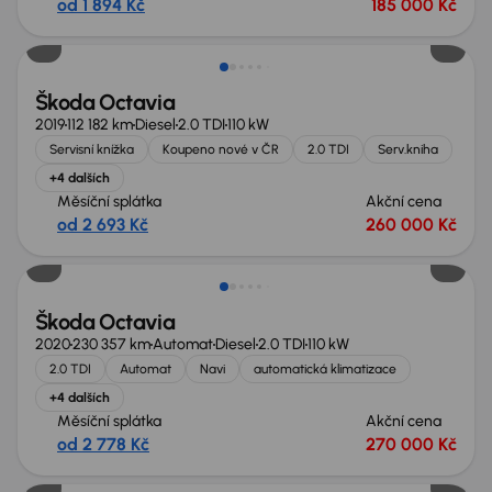
od 1 894 Kč
185 000 Kč
Škoda Octavia
2019
112 182 km
Diesel
2.0 TDI
110 kW
Servisní knížka
Koupeno nové v ČR
2.0 TDI
Serv.kniha
+4 dalších
Měsíční splátka
Akční cena
od 2 693 Kč
260 000 Kč
Škoda Octavia
2020
230 357 km
Automat
Diesel
2.0 TDI
110 kW
2.0 TDI
Automat
Navi
automatická klimatizace
+4 dalších
Měsíční splátka
Akční cena
od 2 778 Kč
270 000 Kč