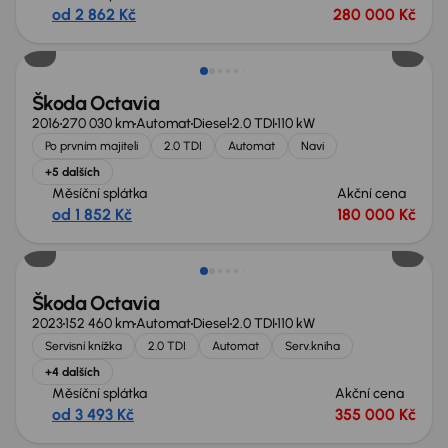
od 2 862 Kč
280 000 Kč
Zlevněno o 10 000 Kč
Škoda Octavia
2016
270 030 km
Automat
Diesel
2.0 TDI
110 kW
Po prvním majiteli
2.0 TDI
Automat
Navi
+5 dalších
Měsíční splátka
Akční cena
od 1 852 Kč
180 000 Kč
Zlevněno o 15 000 Kč
Škoda Octavia
2023
152 460 km
Automat
Diesel
2.0 TDI
110 kW
Servisní knížka
2.0 TDI
Automat
Serv.kniha
+4 dalších
Měsíční splátka
Akční cena
od 3 493 Kč
355 000 Kč