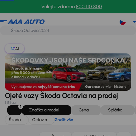
Škoda
Octavia
Zrušit vše
Volejte zdarma
800 110 800
AI
Ojeté vozy Škoda Octavia na prodej
1 151 aut
2
Značka a model
Cena
Splátka
Škoda
Octavia
Zrušit vše
Zlevněno o 10 000 Kč