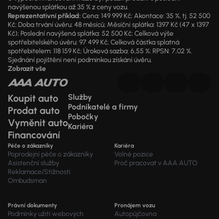
navýšenou splátkou až 35 % z ceny vozu.
Reprezentativní příklad:
Cena: 149 999 Kč; Akontace: 35 %, tj. 52 500
Kč; Doba trvání úvěru: 48 měsíců; Měsíční splátka: 1397 Kč (47 x 1397
Kč); Poslední navýšená splátka: 52 500 Kč; Celková výše
spotřebitelského úvěru: 97 499 Kč; Celková částka splatná
spotřebitelem: 118 159 Kč; Úroková sazba: 6,55 %; RPSN: 7,02 %.
Sjednání pojištění není podmínkou získání úvěru.
Zobrazit vše
Koupit auto
Služby
Podnikatelé a firmy
Prodat auto
Pobočky
Vyměnit auto
Kariéra
Financování
Péče o zákazníky
Kariéra
Poprodejní péče o zákazníky
Volné pozice
Asistenční služby
Proč pracovat v AAA AUTO
Reklamace/Stížnosti
Ombudsman
Právní dokumenty
Pronájem vozu
Podmínky užití webových
Autopůjčovna