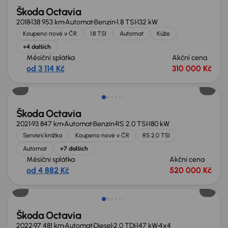
Škoda Octavia
2018
138 953 km
Automat
Benzín
1.8 TSI
132 kW
Koupeno nové v ČR
1.8 TSI
Automat
Kůže
+4 dalších
Měsíční splátka
Akční cena
od 3 114 Kč
310 000 Kč
Zlevněno o 50 000 Kč
Škoda Octavia
2021
93 847 km
Automat
Benzín
RS 2.0 TSI
180 kW
Servisní knížka
Koupeno nové v ČR
RS 2.0 TSI
Automat
+7 dalších
Měsíční splátka
Akční cena
od 4 882 Kč
520 000 Kč
Možnost odpočtu DPH
Škoda Octavia
2022
97 481 km
Automat
Diesel
2.0 TDI
147 kW
4x4