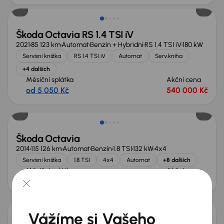
Škoda Octavia RS 1.4 TSI iV
2021
85 123 km
Automat
Benzín + Hybridní
RS 1.4 TSI iV
180 kW
Servisní knížka
RS 1.4 TSI iV
Automat
Serv.kniha
+4 dalších
Měsíční splátka
Akční cena
od 5 050 Kč
540 000 Kč
Škoda Octavia
2014
115 126 km
Automat
Benzín
1.8 TSI
132 kW
4x4
Servisní knížka
1.8 TSI
4x4
Automat
+8 dalších
Měsíční splátka
Akční cena
od 2 273 Kč
220 000 Kč
Zlevněno o 30 000 Kč
Vážíme si Vašeho