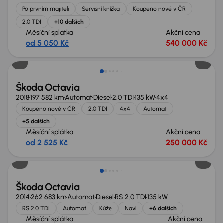
Po prvním majiteli
Servisní knížka
Koupeno nové v ČR
2.0 TDI
+10 dalších
Měsíční splátka
Akční cena
od 5 050 Kč
540 000 Kč
Škoda Octavia
2018
197 582 km
Automat
Diesel
2.0 TDI
135 kW
4x4
Koupeno nové v ČR
2.0 TDI
4x4
Automat
+5 dalších
Měsíční splátka
Akční cena
od 2 525 Kč
250 000 Kč
Škoda Octavia
2014
262 683 km
Automat
Diesel
RS 2.0 TDI
135 kW
RS 2.0 TDI
Automat
Kůže
Navi
+6 dalších
Měsíční splátka
Akční cena