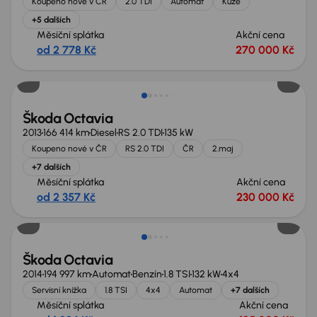
Koupeno nové v ČR
2.0 TDI
Automat
Kůže
+5 dalších
Měsíční splátka
Akční cena
od 2 778 Kč
270 000 Kč
Škoda Octavia
2013
166 414 km
Diesel
RS 2.0 TDI
135 kW
Koupeno nové v ČR
RS 2.0 TDI
ČR
2.maj
+7 dalších
Měsíční splátka
Akční cena
od 2 357 Kč
230 000 Kč
Škoda Octavia
2014
194 997 km
Automat
Benzín
1.8 TSI
132 kW
4x4
Servisní knížka
1.8 TSI
4x4
Automat
+7 dalších
Měsíční splátka
Akční cena