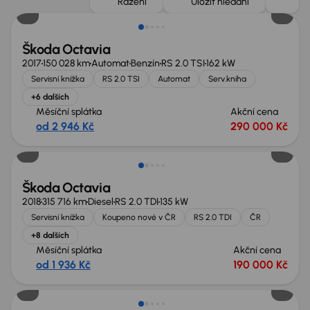
Řazení
Uložit hledání
Škoda Octavia
2017
150 028 km
Automat
Benzín
RS 2.0 TSI
162 kW
Servisní knížka
RS 2.0 TSI
Automat
Serv.kniha
+6 dalších
Měsíční splátka
Akční cena
od 2 946 Kč
290 000 Kč
Extra sleva 14 000 Kč
Škoda Octavia
2018
315 716 km
Diesel
RS 2.0 TDI
135 kW
Servisní knížka
Koupeno nové v ČR
RS 2.0 TDI
ČR
+8 dalších
Měsíční splátka
Akční cena
od 1 936 Kč
190 000 Kč
Zlevněno o 50 000 Kč