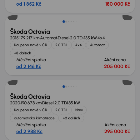
od 1 852 Kč
180 000 Kč
Škoda Octavia
2015
179 217 km
Automat
Diesel
2.0 TDI
135 kW
4x4
Koupeno nové v ČR
2.0 TDI
4x4
Automat
+8 dalších
Měsíční splátka
Akční cena
od 2 146 Kč
205 000 Kč
Škoda Octavia
2020
190 678 km
Diesel
2.0 TDI
85 kW
Koupeno nové v ČR
2.0 TDI
Navi
automatická klimatizace
+2 dalších
Měsíční splátka
Akční cena
od 2 988 Kč
295 000 Kč
Možnost odpočtu DPH