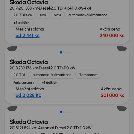
Škoda Octavia
2017
201 833 km
Diesel
2.0 TDI 4x4
110 kW
4x4
2.0 TDI 4x4
4x4
Navi
automatická klimatizace
+3 dalších
Měsíční splátka
Akční cena
od 2 441 Kč
240 000 Kč
Možnost odpočtu DPH
Škoda Octavia
2018
239 176 km
Diesel
2.0 TDI
110 kW
2.0 TDI
automatická klimatizace
Tempomat
Park. senzory
+1 dalších
Měsíční splátka
Akční cena
od 2 028 Kč
201 000 Kč
Zlevněno o 20 000 Kč
Škoda Octavia
2018
121 594 km
Automat
Diesel
2.0 TDI
110 kW