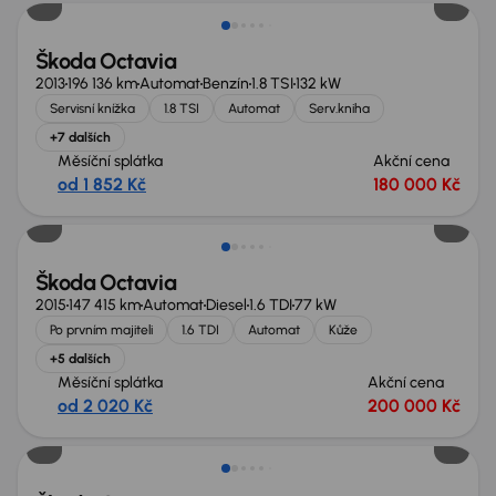
Škoda Octavia
2013
196 136 km
Automat
Benzín
1.8 TSI
132 kW
Servisní knížka
1.8 TSI
Automat
Serv.kniha
+7 dalších
Měsíční splátka
Akční cena
od 1 852 Kč
180 000 Kč
Škoda Octavia
2015
147 415 km
Automat
Diesel
1.6 TDI
77 kW
Po prvním majiteli
1.6 TDI
Automat
Kůže
+5 dalších
Měsíční splátka
Akční cena
od 2 020 Kč
200 000 Kč
Možnost odpočtu DPH