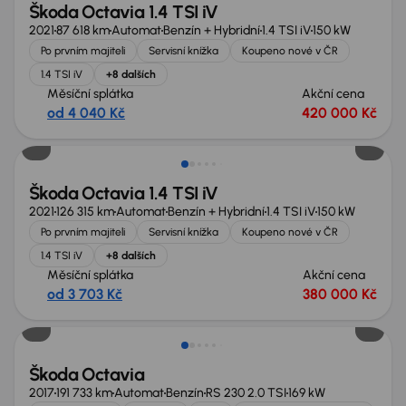
Škoda Octavia 1.4 TSI iV
2021
87 618 km
Automat
Benzín + Hybridní
1.4 TSI iV
150 kW
Po prvním majiteli
Servisní knížka
Koupeno nové v ČR
1.4 TSI iV
+8 dalších
Měsíční splátka
Akční cena
od 4 040 Kč
420 000 Kč
Možnost odpočtu DPH
Škoda Octavia 1.4 TSI iV
2021
126 315 km
Automat
Benzín + Hybridní
1.4 TSI iV
150 kW
Po prvním majiteli
Servisní knížka
Koupeno nové v ČR
1.4 TSI iV
+8 dalších
Měsíční splátka
Akční cena
od 3 703 Kč
380 000 Kč
Zlevněno o 20 000 Kč
Škoda Octavia
2017
191 733 km
Automat
Benzín
RS 230 2.0 TSI
169 kW