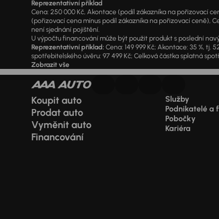
Reprezentativní příklad
Cena: 250 000 Kč, Akontace (podíl zákazníka na pořizovací ceně)
(pořizovací cena mínus podíl zákazníka na pořizovací ceně), Ce
není sjednání pojištění.
U výpočtu financování může být použit produkt s poslední navý
Reprezentativní příklad:
Cena: 149 999 Kč; Akontace: 35 %, tj. 5
spotřebitelského úvěru: 97 499 Kč; Celková částka splatná spotř
Zobrazit vše
Koupit auto
Služby
Podnikatelé a 
Prodat auto
Pobočky
Vyměnit auto
Kariéra
Financování