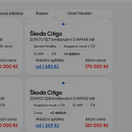
Zlevněno o 10 000 Kč
 nové záložce
Řazení
Uložit hledání
Škoda Citigo
kW
2019
70 927 km
Benzín
1.0 MPI
44 kW
El. okna
Servisní knížka
Koupeno nové v ČR
1.0 MPI
ČR
+3 dalších
kční cena
Měsíční splátka
Akční cena
10 000 Kč
od 1 683 Kč
170 000 Kč
Škoda Citigo
kW
2014
101 028 km
Benzín
1.0 MPI
55 kW
ČR
Koupeno nové v ČR
1.0 MPI
ČR
2.maj
+2 dalších
kční cena
Měsíční splátka
Akční cena
0 000 Kč
od 1 269 Kč
120 000 Kč