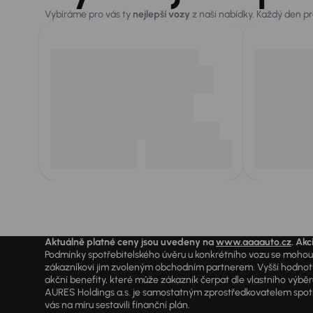
Vybíráme pro vás ty
nejlepší vozy
z naší nabídky. Každý den p
Aktuálně platné ceny jsou uvedeny na
www.aaaauto.cz
. Akc
Podmínky spotřebitelského úvěru u konkrétního vozu se mohou l
zákazníkovi jim zvoleným obchodním partnerem. Vyšší hodnoty R
akční benefity, které může zákazník čerpat dle vlastního výběr
AURES Holdings a.s. je samostatným zprostředkovatelem spotřeb
vás na míru sestavili finanční plán.