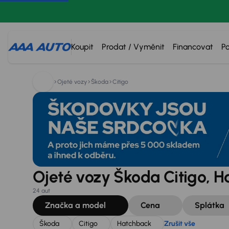
Hledáte:
Škoda
Citigo
Hatchback
Zrušit vše
Koupit
Prodat / Vyměnit
Financovat
P
Ojeté vozy
Škoda
Citigo
Ojeté vozy Škoda Citigo, H
24 aut
Značka a model
Cena
Splátka
Škoda
Citigo
Hatchback
Zrušit vše