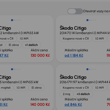
Zlevněno o 10 000 Kč
Otevírat vozy na
itigo
Škoda Citigo
42 km
Benzín
1.0 MPI
55 kW
2014
70 141 km
Benzín
1.0 MPI
44 
nové v ČR
1.0 MPI
Koupeno nové v ČR
1.0 MPI
at
El. okna
+1 dalších
í splátka
Akční cena
Měsíční splátka
A
47 Kč
130 000 Kč
od 1 184 Kč
1
itigo
Škoda Citigo
65 km
Benzín
1.0 MPI
55 kW
2016
179 197 km
Benzín
1.0 MPI
44 
 majiteli
1.0 MPI
El. okna
Koupeno nové v ČR
1.0 MPI
2.maj
+3 dalších
í splátka
Akční cena
Měsíční splátka
A
31 Kč
140 000 Kč
od 846 Kč
7
Zlevněno o 10 000 Kč