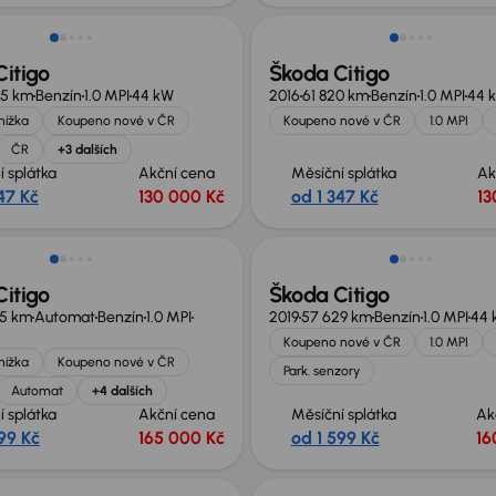
itigo
Škoda Citigo
35 km
Benzín
1.0 MPI
44 kW
2016
61 820 km
Benzín
1.0 MPI
44 
knížka
Koupeno nové v ČR
Koupeno nové v ČR
1.0 MPI
ČR
+3 dalších
í splátka
Akční cena
Měsíční splátka
Ak
47 Kč
130 000 Kč
od 1 347 Kč
13
Zlevněno o 10 000 Kč
itigo
Škoda Citigo
65 km
Automat
Benzín
1.0 MPI
2019
57 629 km
Benzín
1.0 MPI
44 
Koupeno nové v ČR
1.0 MPI
knížka
Koupeno nové v ČR
Park. senzory
Automat
+4 dalších
í splátka
Akční cena
Měsíční splátka
Ak
99 Kč
165 000 Kč
od 1 599 Kč
16
 nabídce