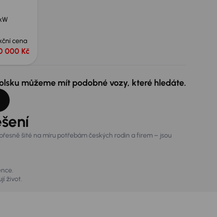
 kW
kční cena
0 000 Kč
 Polsku můžeme mít podobné vozy, které hledáte.
ešení
řesně šité na míru potřebám českých rodin a firem – jsou
ence.
jí život.