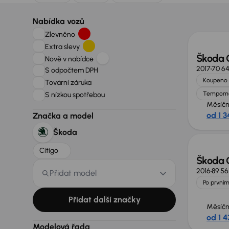
Nabídka vozů
Zlevněno
Extra slevy
Škoda C
Nově v nabídce
2017
70 6
S odpočtem DPH
Koupeno 
Tovární záruka
Tempom
S nízkou spotřebou
Měsíčn
od 1 3
Značka a model
Škoda
Citigo
Škoda C
2016
89 5
Přidat model
Po prvním
Přidat další značky
Měsíčn
od 1 4
Modelová řada