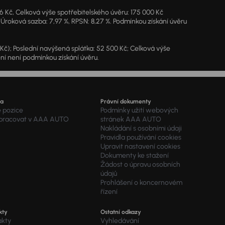
46 Kč, Celková výše spotřebitelského úvěru: 175 000 Kč
 Úroková sazba: 7,97 %, RPSN: 8,27 %. Podmínkou získání úvěru
7 Kč); Poslední navýšená splátka: 52 500 Kč; Celková výše
ění není podmínkou získání úvěru.
ra
Právní dokumenty
é pozice
Podmínky užití webových
 pracovat v AAA AUTO
stránek AAA AUTO
Nakládání s osobními údaji
Pravidla používání cookies
Upravit nastavení cookies
Dokumenty ke stažení
Žádost o úpravu osobních
údajů
Prohlášení o koncernovém
řízení
kty
Ostatní odkazy
akty
Vyhledávání