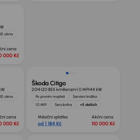
kW
El. okna
ční cena
0 000 Kč
Škoda Citigo
kW
2014
120 855 km
Benzín
1.0 MPI
44 kW
El. okna
Po prvním majiteli
Servisní knížka
1.0 MPI
Serv.kniha
+5 dalších
ční cena
Měsíční splátka
Akční cena
0 000 Kč
od 1 184 Kč
110 000 Kč