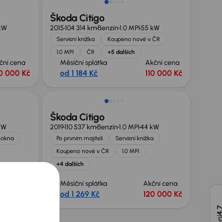
Škoda Citigo
kW
2015
104 314 km
Benzín
1.0 MPI
55 kW
Servisní knížka
Koupeno nové v ČR
1.0 MPI
ČR
+5 dalších
ční cena
Měsíční splátka
Akční cena
0 000 Kč
od 1 184 Kč
110 000 Kč
Škoda Citigo
kW
2019
110 537 km
Benzín
1.0 MPI
44 kW
. okna
Po prvním majiteli
Servisní knížka
Koupeno nové v ČR
1.0 MPI
+4 dalších
ční cena
Měsíční splátka
Akční cena
5 000 Kč
od 1 269 Kč
120 000 Kč
4,