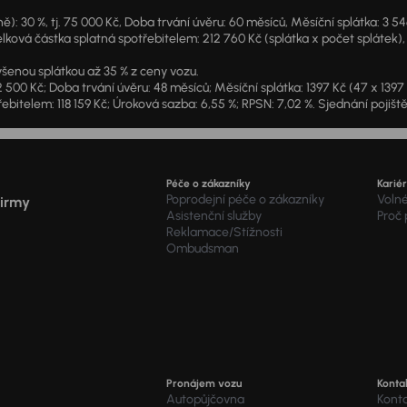
: 30 %, tj. 75 000 Kč, Doba trvání úvěru: 60 měsíců, Měsíční splátka: 3 5
lková částka splatná spotřebitelem: 212 760 Kč (splátka x počet splátek),
šenou splátkou až 35 % z ceny vozu.
2 500 Kč; Doba trvání úvěru: 48 měsíců; Měsíční splátka: 1397 Kč (47 x 139
ebitelem: 118 159 Kč; Úroková sazba: 6,55 %; RPSN: 7,02 %. Sjednání pojišt
Péče o zákazníky
Karié
Poprodejní péče o zákazníky
Voln
firmy
Asistenční služby
Proč
Reklamace/Stížnosti
Ombudsman
Pronájem vozu
Konta
Autopůjčovna
Kont