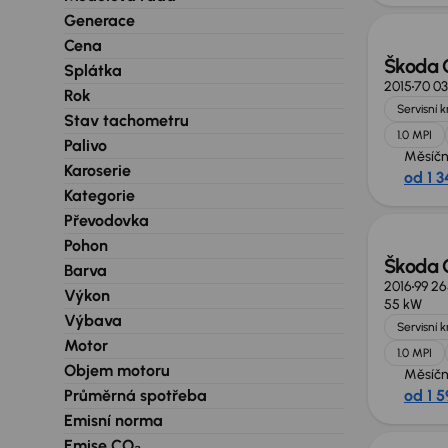
Generace
Cena
Škoda C
Splátka
2015
70 0
Rok
Servisní 
Stav tachometru
1.0 MPI
Palivo
Měsíčn
Karoserie
od 1 3
Kategorie
Převodovka
Pohon
Škoda C
Barva
2016
99 2
Výkon
55 kW
Výbava
Servisní 
Motor
1.0 MPI
Objem motoru
Měsíčn
Průměrná spotřeba
od 1 5
Nově v
Emisní norma
Emise CO₂