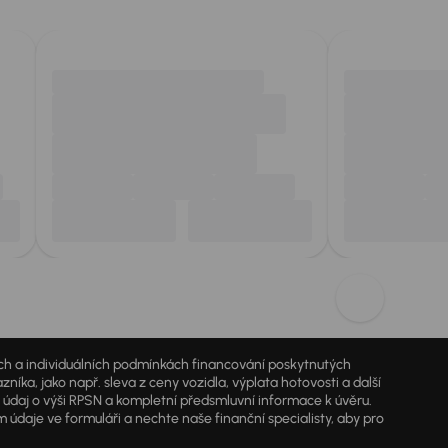
jích a individuálních podmínkách financování poskytnutých
a, jako např. sleva z ceny vozidla, výplata hotovosti a další
ý údaj o výši RPSN a kompletní předsmluvní informace k úvěru.
údaje ve formuláři a nechte naše finanční specialisty, aby pro