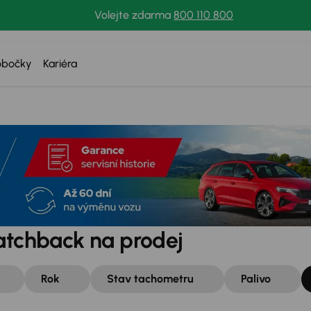
Volejte zdarma
800 110 800
obočky
Kariéra
atchback na prodej
Rok
Stav tachometru
Palivo