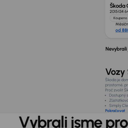
Škoda C
2015
134 6
Koupeno 
Měsíčn
od 88
Nevybrali
Vozy 
Škoda je dom
prostorné, p
Proč zvolit 
Dostupný se
Zůstatková
Simply Clev
Pokračovat
Vybrali jsme pro