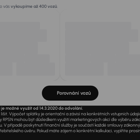
ro vás
vykoupíme až 400 vozů
.
Porovnání vozů
i je možné využít od 14.3.2020 do odvolání.
išit. Výpočet splátky je orientační a závisí na konkrétních vstupních úda
PSN mohou být důsledkem využití marketingových akcí dle výběru zákazník
u. V případě poskytnutí finanční služby je součástí každé smlouvy zákonn
itelského úvěru. Pokud máte zájem o konkrétní kalkulaci, vyplňte prosím 