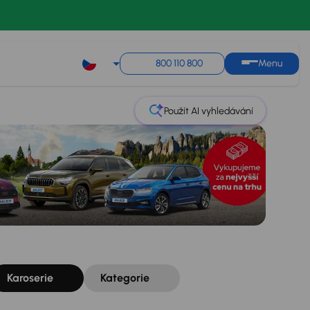
Řazení
Uložit hledání
800 110 800
Menu
Použít AI vyhledávání
Karoserie
Kategorie