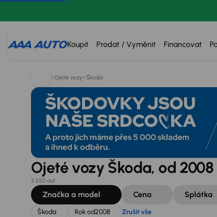
Hledáte:
Škoda
Rok od
2008
Zrušit vše
Koupit
Prodat / Vyměnit
Financovat
P
Ojeté vozy
Škoda
Ojeté vozy Škoda, od 2008
3 250 aut
Značka a model
Cena
Splátka
Škoda
Rok od
2008
Zrušit vše