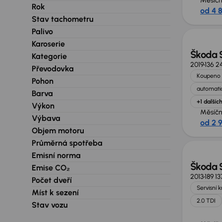
Měsíčn
Rok
od 4 
Nově v
Stav tachometru
Palivo
Karoserie
Škoda 
Kategorie
2019
136 2
Převodovka
Koupeno 
Pohon
automatic
Barva
+1 dalšíc
Výkon
Měsíčn
Výbava
od 2 
Zlevně
Objem motoru
Průměrná spotřeba
Emisní norma
Škoda 
Emise CO₂
2013
189 1
Počet dveří
Servisní 
Míst k sezení
2.0 TDI
Stav vozu