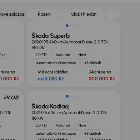
Možnost odpočtu DPH
 nové záložce
Řazení
Uložit hledání
Škoda Superb
2020
195 460 km
Automat
Diesel
2.0 TDI
140 kW
 4x4
2.0 TDI
Automat
Navi
automatická klimatizace
+3 dalších
ní cena
Měsíční splátka
Akční cena
0 000 Kč
od 3 030 Kč
300 000 Kč
Nově v nabídce
Škoda Kodiaq
.0 TDI
2021
176 626 km
Automat
Diesel
2.0 TDI
110 kW
a
2.0 TDI
Automat
Navi
automatická klimatizace
+3 dalších