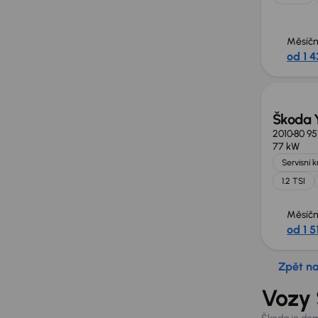
Měsíčn
od 1 4
Škoda Y
2010
80 95
77 kW
Servisní 
1.2 TSI
Měsíčn
od 1 5
Zpět n
Vozy 