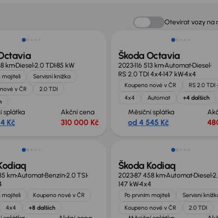
no o 20 000 Kč
Zlevněno o 75 000 Kč
Otevírat vozy na
Octavia
Škoda Octavia
38 km
Diesel
2.0 TDI
85 kW
2023
116 513 km
Automat
Diesel
RS 2.0 TDI 4x4
147 kW
4x4
 majiteli
Servisní knížka
Koupeno nové v ČR
RS 2.0 TDI
nové v ČR
2.0 TDI
4x4
Automat
+4 dalších
h
í splátka
Akční cena
Měsíční splátka
Akč
14 Kč
310 000 Kč
od 4 545 Kč
48
no o 90 000 Kč
Nově v nabídce
Kodiaq
Škoda Kodiaq
35 km
Automat
Benzín
2.0 TSI
2023
87 458 km
Automat
Diesel
2
4
147 kW
4x4
 majiteli
Koupeno nové v ČR
Po prvním majiteli
Servisní knížk
4x4
+8 dalších
Koupeno nové v ČR
2.0 TDI