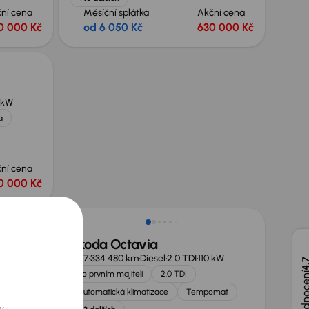
ní cena
Měsíční splátka
Akční cena
0 000 Kč
od 6 050 Kč
630 000 Kč
 kW
a
ní cena
0 000 Kč
Škoda Octavia
0 TSI
81 kW
2017
334 480 km
Diesel
2.0 TDI
110 kW
4,
 ČR
Po prvním majiteli
2.0 TDI
lších
automatická klimatizace
Tempomat
y