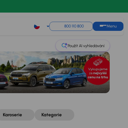
Řazení
Uložit hledání
800 110 800
Menu
Použít AI vyhledávání
Karoserie
Kategorie