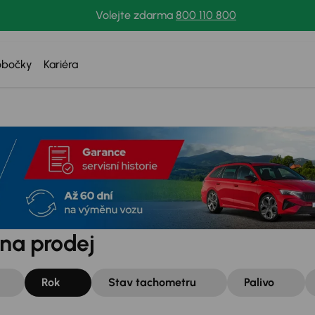
Volejte zdarma
800 110 800
obočky
Kariéra
 na prodej
Rok
Stav tachometru
Palivo