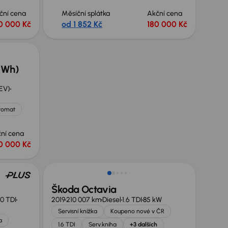
ční cena
Měsíční splátka
Akční cena
0 000 Kč
od 1 852 Kč
180 000 Kč
kWh)
BEV)
tomat
ní cena
0 000 Kč
Nově v nabídce
Škoda Octavia
.0 TDI
2019
210 007 km
Diesel
1.6 TDI
85 kW
Servisní knížka
Koupeno nové v ČR
a
1.6 TDI
Serv.kniha
+3 dalších