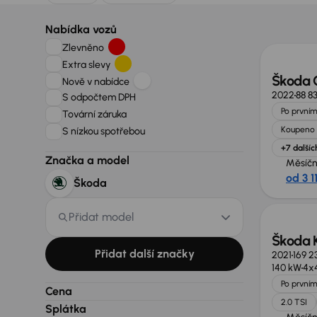
Zlevně
Nabídka vozů
Zlevněno
Extra slevy
Škoda 
Nově v nabídce
2022
88 8
S odpočtem DPH
Po prvním
Tovární záruka
Koupeno 
S nízkou spotřebou
+7 dalšíc
Značka a model
Měsíčn
od 3 1
Škoda
Zlevně
Přidat model
Škoda 
Přidat další značky
2021
169 2
140 kW
4x
Po prvním
Cena
2.0 TSI
Splátka