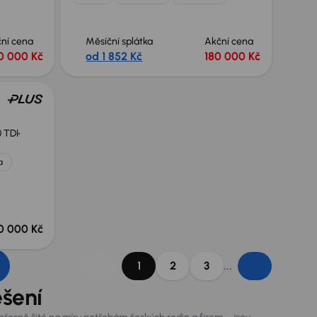
ní cena
Měsíční splátka
Akční cena
0 000 Kč
od 1 852 Kč
180 000 Kč
0 TDI
a
a
0 000 Kč
...
1
2
3
ešení