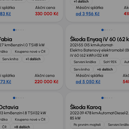
+1 dalších
í splátka
Akční cena
Měsíční splátka
Ak
283 Kč
330 000 Kč
od 3 956 Kč
41
Zlevněno o 30 000 Kč
Fabia
Škoda Enyaq iV 60 (62 
27 km
Benzín
1.0 TSI
81 kW
2021
55 015 km
Automat
Elektro Bateriový elektromobil (
knížka
Koupeno nové v ČR
iV 60 (62 kWh)
132 kW
Serv.kniha
+1 dalších
Servisní knížka
SoH 95%
Au
Serv.kniha
+6 dalších
í splátka
Akční cena
Měsíční splátka
Akč
273 Kč
220 000 Kč
od 5 050 Kč
54
no o 30 000 Kč
Zlevněno o 70 000 Kč
Octavia
Škoda Karoq
13 km
Benzín
1.8 TSI
132 kW
2022
39 478 km
Automat
Diesel
2
85 kW
knížka
Koupeno nové v ČR
Po prvním majiteli
Servisní knížk
ČR
+8 dalších