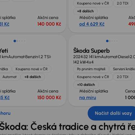
Koupeno nové v ČR
2.0 TDI
+8 dalších
í splátka
Akční cena
Měsíční splátka
Akč
31 Kč
140 000 Kč
od 4 629 Kč
49
Zlevněno o 80 000 Kč
eti
Škoda Superb
1 km
Automat
Benzín
1.2 TSI
2024
32 141 km
Automat
Diesel
2.
142 kW
4x4
knížka
Koupeno nové v ČR
Po prvním majiteli
Servisní knížk
Automat
+8 dalších
Koupeno nové v ČR
2.0 TDI
+10 dalších
í splátka
Akční cena
Měsíční splátka
Cen
15 Kč
150 000 Kč
na míru
1 00
ahoru
Načíst další vozy
Škoda: Česká tradice a chytrá ř