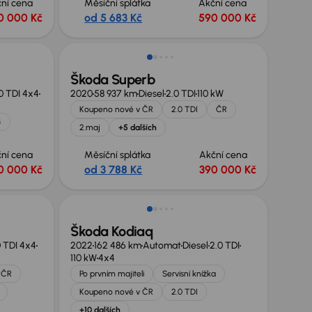
ní cena
Měsíční splátka
Akční cena
0 000 Kč
od 5 683 Kč
590 000 Kč
Nově v nabídce
Škoda Superb
0 TDI 4x4
2020
58 937 km
Diesel
2.0 TDI
110 kW
Koupeno nové v ČR
2.0 TDI
ČR
4
2.maj
+5 dalších
ní cena
Měsíční splátka
Akční cena
0 000 Kč
od 3 788 Kč
390 000 Kč
Nově v nabídce
Škoda Kodiaq
0 TDI 4x4
2022
162 486 km
Automat
Diesel
2.0 TDI
110 kW
4x4
 ČR
Po prvním majiteli
Servisní knížka
Koupeno nové v ČR
2.0 TDI
+10 dalších