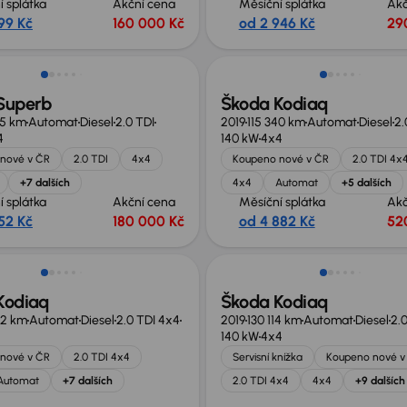
í splátka
Akční cena
Měsíční splátka
Akč
99 Kč
160 000 Kč
od 2 946 Kč
29
Zlevněno o 40 000 Kč
Superb
Škoda Kodiaq
85 km
Automat
Diesel
2.0 TDI
2019
115 340 km
Automat
Diesel
2.
4
140 kW
4x4
nové v ČR
2.0 TDI
4x4
Koupeno nové v ČR
2.0 TDI 4x
+7 dalších
4x4
Automat
+5 dalších
í splátka
Akční cena
Měsíční splátka
Akč
52 Kč
180 000 Kč
od 4 882 Kč
52
 nabídce
Zlevněno o 20 000 Kč
Kodiaq
Škoda Kodiaq
32 km
Automat
Diesel
2.0 TDI 4x4
2019
130 114 km
Automat
Diesel
2.
140 kW
4x4
nové v ČR
2.0 TDI 4x4
Servisní knížka
Koupeno nové v
Automat
+7 dalších
2.0 TDI 4x4
4x4
+9 dalších