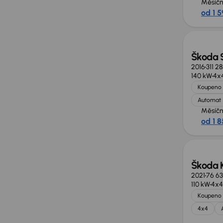
Měsíčn
od 1 5
Škoda 
2016
311 2
140 kW
4x
Koupeno 
Automat
Měsíčn
od 1 8
Nově v
Škoda 
2021
76 6
110 kW
4x4
Koupeno 
4x4