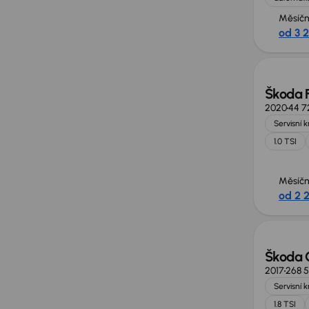
Měsíčn
od 3 
Škoda 
2020
44 7
Servisní 
1.0 TSI
Měsíčn
od 2 
Zlevně
Škoda 
2017
268 5
Servisní 
1.8 TSI