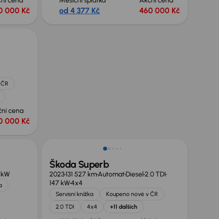
ní cena
Měsíční splátka
Akční cena
0 000 Kč
od 4 377 Kč
460 000 Kč
 ČR
ční cena
0 000 Kč
Zlevněno o 10 000 Kč
Škoda Superb
 kW
2023
131 527 km
Automat
Diesel
2.0 TDI
147 kW
4x4
a
Servisní knížka
Koupeno nové v ČR
2.0 TDI
4x4
+11 dalších