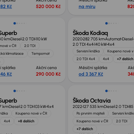
í splátka
Akční cena
Měsíční splátka
Akč
882 Kč
520 000 Kč
na míru
82
 nabídce
Superb
Škoda Kodiaq
40 km
Diesel
2.0 TDI
110 kW
2020
282 705 km
Automat
Diesel
2.0 TDI 4x4
140 kW
4x4
nové v ČR
2.0 TDI
Servisní knížka
Koupeno nové v
ká klimatizace
Tempomat
2.0 TDI 4x4
4x4
+7 dalších
h
í splátka
Akční cena
Měsíční splátka
Ak
946 Kč
290 000 Kč
od 3 367 Kč
34
no o 30 000 Kč
Extra sleva 18 500 Kč
Superb
Škoda Octavia
37 km
Diesel
2.0 TDI
103 kW
4x4
2022
127 535 km
Diesel
2.0 TDI
85
knížka
Koupeno nové v ČR
Po prvním majiteli
Servisní knížk
4x4
+8 dalších
Koupeno nové v ČR
2.0 TDI
+7 dalších