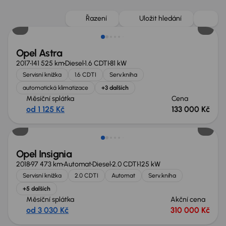
Zlevněno o 31 600 Kč
Řazení
Uložit hledání
Opel Astra
2017
141 525 km
Diesel
1.6 CDTI
81 kW
Servisní knížka
1.6 CDTI
Serv.kniha
automatická klimatizace
+3 dalších
Měsíční splátka
Cena
od 1 125 Kč
133 000 Kč
Opel Insignia
2018
97 473 km
Automat
Diesel
2.0 CDTI
125 kW
Servisní knížka
2.0 CDTI
Automat
Serv.kniha
+5 dalších
Měsíční splátka
Akční cena
od 3 030 Kč
310 000 Kč