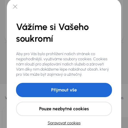
Opel Insignia
2010
181 654 km
Benzín
1.6 Turbo
132 kW
1.6 Turbo
automatická klimatizace
Tempomat
Park. senzory
Vážíme si Vašeho
Měsíční splátka
Akční cena
od 761 Kč
70 000 Kč
soukromí
Nevybrali jste si? Nevadí, na našich pobočkách na
Aby pro Vás bylo prohlížení našich stránek co
nejpohodlnější, využíváme soubory cookies. Cookies
Slovensku a v Polsku můžeme mít podobné vozy,
nám slouží pro zlepšování našich služeb a zároveň
které hledáte.
Vám díky nim dokážeme lépe nabídnout obsah, který
pro Vás může být zajímavý a užitečný.
Najít podobný vůz
Vybrali jsme pro vás
Přijmout vše
Vybíráme pro vás ty
nejlepší vozy
z naší nabídky. Každý den pro vás
vykoupíme až 400 vozů
.
Pouze nezbytné cookies
Spravovat cookies