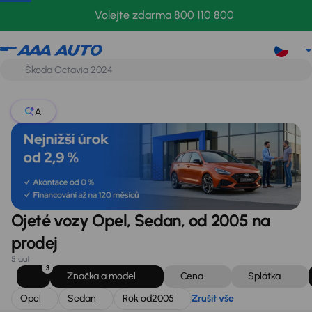
Opel
Sedan
Rok od
2005
Zrušit vše
Volejte zdarma
800 110 800
AI
Ojeté vozy Opel, Sedan, od 2005 na
prodej
5 aut
3
Značka a model
Cena
Splátka
Opel
Sedan
Rok od
2005
Zrušit vše