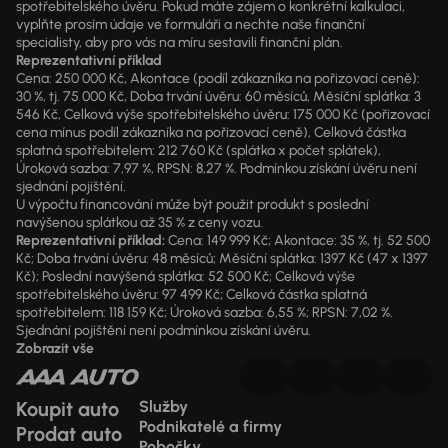
spotřebitelského úvěru. Pokud máte zájem o konkrétní kalkulaci,
vyplňte prosím údaje ve formuláři a nechte naše finanční
specialisty, aby pro vás na míru sestavili finanční plán.
Reprezentativní příklad
Cena: 250 000 Kč, Akontace (podíl zákazníka na pořizovací ceně):
30 %, tj. 75 000 Kč, Doba trvání úvěru: 60 měsíců, Měsíční splátka: 3
546 Kč, Celková výše spotřebitelského úvěru: 175 000 Kč (pořizovací
cena mínus podíl zákazníka na pořizovací ceně), Celková částka
splatná spotřebitelem: 212 760 Kč (splátka x počet splátek),
Úroková sazba: 7,97 %, RPSN: 8,27 %. Podmínkou získání úvěru není
sjednání pojištění.
U výpočtu financování může být použit produkt s poslední
navýšenou splátkou až 35 % z ceny vozu.
Reprezentativní příklad:
Cena: 149 999 Kč; Akontace: 35 %, tj. 52 500
Kč; Doba trvání úvěru: 48 měsíců; Měsíční splátka: 1397 Kč (47 x 1397
Kč); Poslední navýšená splátka: 52 500 Kč; Celková výše
spotřebitelského úvěru: 97 499 Kč; Celková částka splatná
spotřebitelem: 118 159 Kč; Úroková sazba: 6,55 %; RPSN: 7,02 %.
Sjednání pojištění není podmínkou získání úvěru.
Zobrazit vše
Koupit auto
Služby
Podnikatelé a firmy
Prodat auto
Pobočky