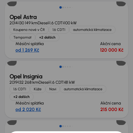
Opel Astra
2014
130 149 km
Diesel
1.6 CDTI
100 kW
Koupeno nové v ČR
1.6 CDTI
automatická klimatizace
Tempomat
+2 dalších
Měsíční splátka
Akční cena
od 1 269 Kč
120 000 Kč
Opel Insignia
2019
132 268 km
Diesel
1.6 CDTI
81 kW
1.6 CDTI
Kůže
Navi
automatická klimatizace
+2 dalších
Měsíční splátka
Akční cena
od 2 020 Kč
215 000 Kč