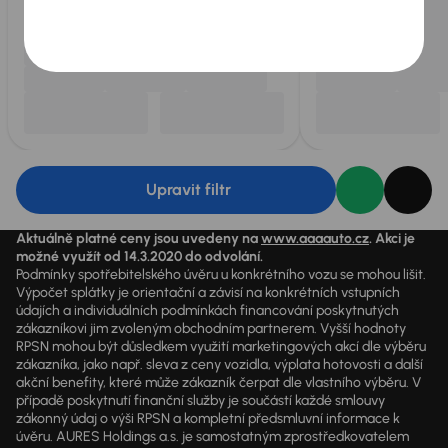
Upravit filtr
Aktuálně platné ceny jsou uvedeny na
www.aaaauto.cz
. Akci je
možné využít od 14.3.2020 do odvolání.
Podmínky spotřebitelského úvěru u konkrétního vozu se mohou lišit.
Výpočet splátky je orientační a závisí na konkrétních vstupních
údajích a individuálních podmínkách financování poskytnutých
zákazníkovi jim zvoleným obchodním partnerem. Vyšší hodnoty
RPSN mohou být důsledkem využití marketingových akcí dle výběru
zákazníka, jako např. sleva z ceny vozidla, výplata hotovosti a další
akční benefity, které může zákazník čerpat dle vlastního výběru. V
případě poskytnutí finanční služby je součástí každé smlouvy
zákonný údaj o výši RPSN a kompletní předsmluvní informace k
úvěru. AURES Holdings a.s. je samostatným zprostředkovatelem