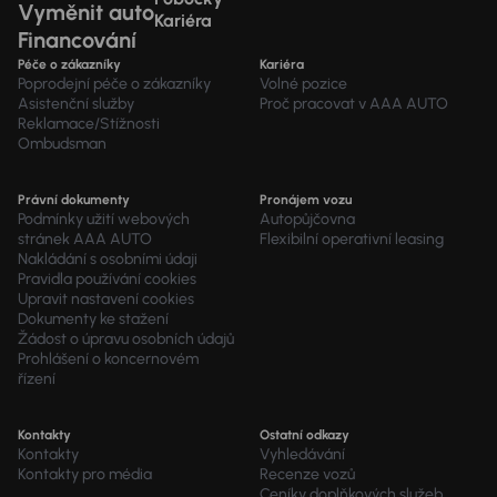
Vyměnit auto
Kariéra
Financování
Péče o zákazníky
Kariéra
Poprodejní péče o zákazníky
Volné pozice
Asistenční služby
Proč pracovat v AAA AUTO
Reklamace/Stížnosti
Ombudsman
Právní dokumenty
Pronájem vozu
Podmínky užití webových
Autopůjčovna
stránek AAA AUTO
Flexibilní operativní leasing
Nakládání s osobními údaji
Pravidla používání cookies
Upravit nastavení cookies
Dokumenty ke stažení
Žádost o úpravu osobních údajů
Prohlášení o koncernovém
řízení
Kontakty
Ostatní odkazy
Kontakty
Vyhledávání
Kontakty pro média
Recenze vozů
Ceníky doplňkových služeb