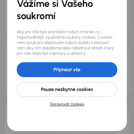
Vážíme si Vašeho
2021
231 483 km
Diesel
2.3 CDTI
100 kW
Po prvním majiteli
Koupeno nové v ČR
2.3 CDTI
F3500
soukromí
+7 dalších
Měsíční splátka
Akční cena
od 2 525 Kč
260 000 Kč
Aby pro Vás bylo prohlížení našich stránek co
Možnost odpočtu DPH
nejpohodlnější, využíváme soubory cookies. Cookies
nám slouží pro zlepšování našich služeb a zároveň
Vám díky nim dokážeme lépe nabídnout obsah, který
pro Vás může být zajímavý a užitečný.
Opel Movano
2021
226 517 km
Diesel
2.3 CDTI
100 kW
Přijmout vše
Po prvním majiteli
Koupeno nové v ČR
2.3 CDTI
F3300
+5 dalších
Měsíční splátka
Akční cena
Pouze nezbytné cookies
od 2 525 Kč
260 000 Kč
Možnost odpočtu DPH
Spravovat cookies
Opel Movano
2022
200 563 km
Diesel
2.2 CDTi
103 kW
Po prvním majiteli
Servisní knížka
Koupeno nové v ČR