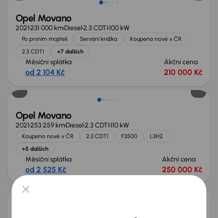
Opel Movano
2021
231 000 km
Diesel
2.3 CDTI
100 kW
Po prvním majiteli
Servisní knížka
Koupeno nové v ČR
2.3 CDTI
+7 dalších
Měsíční splátka
Akční cena
od 2 104 Kč
210 000 Kč
Možnost odpočtu DPH
Opel Movano
2021
253 259 km
Diesel
2.3 CDTI
110 kW
Koupeno nové v ČR
2.3 CDTI
F3500
L3H2
+5 dalších
Měsíční splátka
Akční cena
od 2 525 Kč
250 000 Kč
Možnost odpočtu DPH
Opel Movano