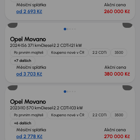
Měsíční splátka
Akční cena
od 2 693 Kč
260 000 Kč
Možnost odpočtu DPH
Opel Movano
2024
156 371 km
Diesel
2.2 CDTi
121 kW
Po prvním majiteli
Koupeno nové v ČR
2.2 CDTi
3500
+7 dalších
Měsíční splátka
Akční cena
od 3 703 Kč
380 000 Kč
Zlevněno o 30 000 Kč
Opel Movano
2023
110 570 km
Diesel
2.2 CDTi
103 kW
Po prvním majiteli
Koupeno nové v ČR
2.2 CDTi
3500
+6 dalších
Měsíční splátka
Akční cena
od 2 778 Kč
270 000 Kč