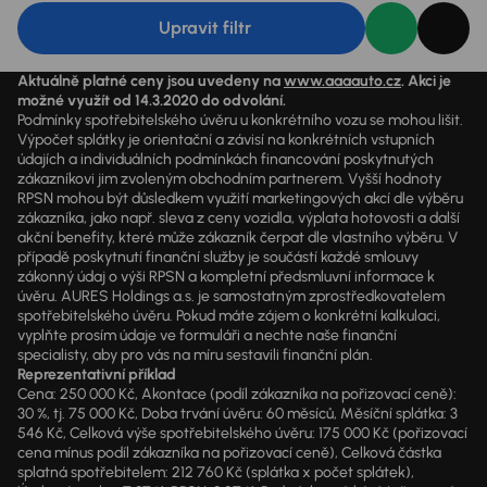
Upravit filtr
Aktuálně platné ceny jsou uvedeny na
www.aaaauto.cz
. Akci je
možné využít od 14.3.2020 do odvolání.
Podmínky spotřebitelského úvěru u konkrétního vozu se mohou lišit.
Výpočet splátky je orientační a závisí na konkrétních vstupních
údajích a individuálních podmínkách financování poskytnutých
zákazníkovi jim zvoleným obchodním partnerem. Vyšší hodnoty
RPSN mohou být důsledkem využití marketingových akcí dle výběru
zákazníka, jako např. sleva z ceny vozidla, výplata hotovosti a další
akční benefity, které může zákazník čerpat dle vlastního výběru. V
případě poskytnutí finanční služby je součástí každé smlouvy
zákonný údaj o výši RPSN a kompletní předsmluvní informace k
úvěru. AURES Holdings a.s. je samostatným zprostředkovatelem
spotřebitelského úvěru. Pokud máte zájem o konkrétní kalkulaci,
vyplňte prosím údaje ve formuláři a nechte naše finanční
specialisty, aby pro vás na míru sestavili finanční plán.
Reprezentativní příklad
Cena: 250 000 Kč, Akontace (podíl zákazníka na pořizovací ceně):
30 %, tj. 75 000 Kč, Doba trvání úvěru: 60 měsíců, Měsíční splátka: 3
546 Kč, Celková výše spotřebitelského úvěru: 175 000 Kč (pořizovací
cena mínus podíl zákazníka na pořizovací ceně), Celková částka
splatná spotřebitelem: 212 760 Kč (splátka x počet splátek),