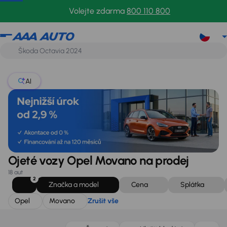
Opel
Movano
Zrušit vše
Volejte zdarma
800 110 800
AI
Ojeté vozy Opel Movano na prodej
18 aut
2
Značka a model
Cena
Splátka
Opel
Movano
Zrušit vše
Možnost odpočtu DPH