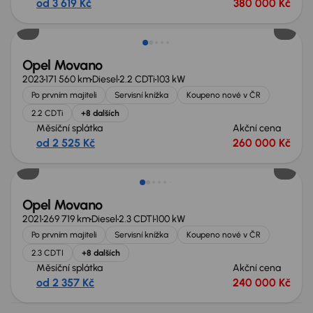
od 3 619 Kč
380 000 Kč
Možnost odpočtu DPH
Opel Movano
2023
171 560 km
Diesel
2.2 CDTi
103 kW
Po prvním majiteli
Servisní knížka
Koupeno nové v ČR
2.2 CDTi
+8 dalších
Měsíční splátka
Akční cena
od 2 525 Kč
260 000 Kč
Možnost odpočtu DPH
Opel Movano
2021
269 719 km
Diesel
2.3 CDTI
100 kW
Po prvním majiteli
Servisní knížka
Koupeno nové v ČR
2.3 CDTI
+8 dalších
Měsíční splátka
Akční cena
od 2 357 Kč
240 000 Kč