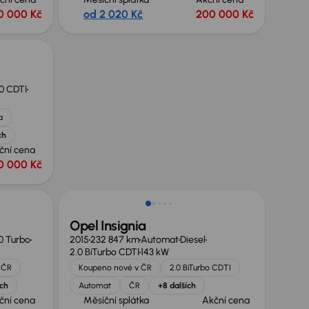
0 000 Kč
od 2 020 Kč
200 000 Kč
0 CDTI
a
ch
ční cena
0 000 Kč
Opel Insignia
0 Turbo
2015
232 847 km
Automat
Diesel
2.0 BiTurbo CDTI
143 kW
 ČR
Koupeno nové v ČR
2.0 BiTurbo CDTI
ích
Automat
ČR
+8 dalších
ční cena
Měsíční splátka
Akční cena