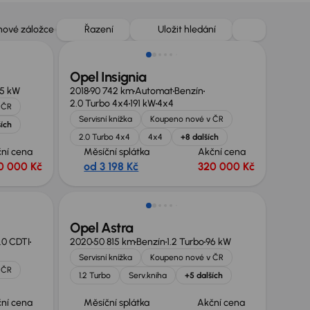
Zlevněno o 50 000 Kč
 nové záložce
Řazení
Uložit hledání
Opel Insignia
25 kW
2018
90 742 km
Automat
Benzín
2.0 Turbo 4x4
191 kW
4x4
 ČR
Servisní knížka
Koupeno nové v ČR
ších
2.0 Turbo 4x4
4x4
+8 dalších
ní cena
Měsíční splátka
Akční cena
0 000 Kč
od 3 198 Kč
320 000 Kč
Zlevněno o 10 000 Kč
Opel Astra
.0 CDTI
2020
50 815 km
Benzín
1.2 Turbo
96 kW
Servisní knížka
Koupeno nové v ČR
 ČR
1.2 Turbo
Serv.kniha
+5 dalších
ní cena
Měsíční splátka
Akční cena