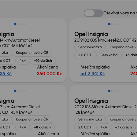
no o 60 000 Kč
Zlevněno o 20 000 Kč
Otevírat vozy na
signia
Opel Insignia
44 km
Automat
Diesel
2019
102 035 km
Diesel
2.0 CDTI
1
o CDTI
154 kW
4x4
Servisní knížka
Koupeno nové v
knížka
Koupeno nové v ČR
2.0 CDTI
Serv.kniha
+5 dal
bo CDTI
4x4
+10 dalších
í splátka
Akční cena
Měsíční splátka
Akč
535 Kč
360 000 Kč
od 2 441 Kč
24
no o 60 000 Kč
Zlevněno o 10 000 Kč
signia
Opel Insignia
71 km
Automat
Diesel
2022
108 610 km
Automat
Diesel
2
o CDTI
154 kW
4x4
128 kW
4x4
knížka
Koupeno nové v ČR
Servisní knížka
Koupeno nové v
bo CDTI
4x4
+8 dalších
2.0 CDTI
4x4
+7 dalších
í splátka
Akční cena
Měsíční splátka
Akč