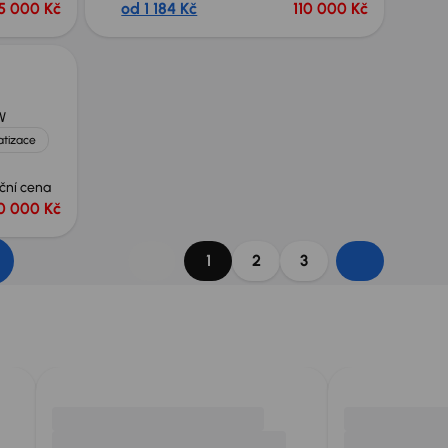
5 000 Kč
od 1 184 Kč
110 000 Kč
W
atizace
ční cena
0 000 Kč
1
2
3