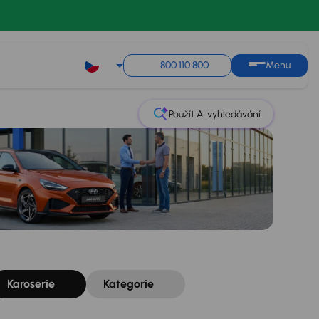
Řazení
Uložit hledání
800 110 800
Menu
Použít AI vyhledávání
Karoserie
Kategorie