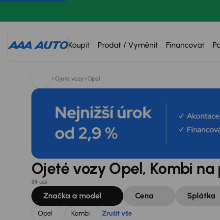
Hledáte:
Opel
Kombi
Zrušit vše
Koupit
Prodat / Vyměnit
Financovat
P
Ojeté vozy
Opel
Ojeté vozy Opel, Kombi na 
84 aut
Značka a model
Cena
Splátka
Opel
Kombi
Zrušit vše