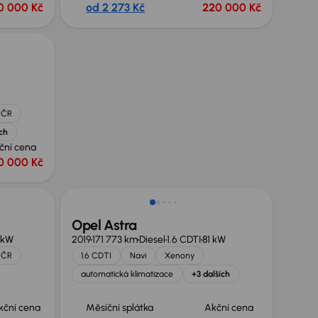
0 000 Kč
od 2 273 Kč
220 000 Kč
 ČR
ích
ční cena
0 000 Kč
Opel Astra
 kW
2019
171 773 km
Diesel
1.6 CDTI
81 kW
 ČR
1.6 CDTI
Navi
Xenony
automatická klimatizace
+3 dalších
kční cena
Měsíční splátka
Akční cena