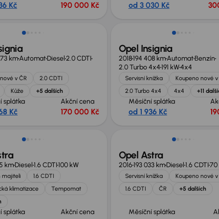
36 Kč
190 000 Kč
od 3 030 Kč
30
no o 20 000 Kč
Nově v nabídce
signia
Opel Insignia
673 km
Automat
Diesel
2.0 CDTI
2018
194 408 km
Automat
Benzín
2.0 Turbo 4x4
191 kW
4x4
nové v ČR
2.0 CDTI
Servisní knížka
Koupeno nové v
Kůže
+5 dalších
2.0 Turbo 4x4
4x4
+11 dalš
í splátka
Akční cena
Měsíční splátka
Ak
68 Kč
170 000 Kč
od 1 936 Kč
19
no o 10 000 Kč
Zlevněno o 25 000 Kč
tra
Opel Astra
15 km
Diesel
1.6 CDTI
100 kW
2016
193 033 km
Diesel
1.6 CDTI
70
 majiteli
1.6 CDTI
Servisní knížka
Koupeno nové v
ká klimatizace
Tempomat
1.6 CDTI
ČR
+5 dalších
h
í splátka
Akční cena
Měsíční splátka
A