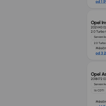
od 1 5
Opel In
2021
143 0
2.0 Turbo
Servisní 
2.0 Turbo
Měsíčn
od 3 
Opel As
2018
172 0
Servisní 
1.6 CDTI
Měsíčn