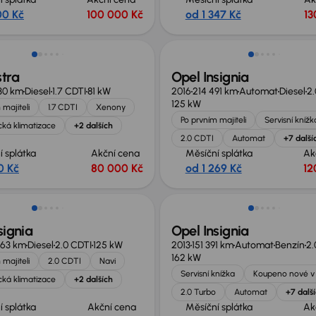
00 Kč
100 000 Kč
od 1 347 Kč
13
tra
Opel Insignia
30 km
Diesel
1.7 CDTI
81 kW
2016
214 491 km
Automat
Diesel
2.
125 kW
 majiteli
1.7 CDTI
Xenony
Po prvním majiteli
Servisní knížk
ká klimatizace
+2 dalších
2.0 CDTI
Automat
+7 další
í splátka
Akční cena
Měsíční splátka
Ak
0 Kč
80 000 Kč
od 1 269 Kč
12
no o 10 000 Kč
signia
Opel Insignia
963 km
Diesel
2.0 CDTI
125 kW
2013
151 391 km
Automat
Benzín
2.
162 kW
 majiteli
2.0 CDTI
Navi
Servisní knížka
Koupeno nové v
ká klimatizace
+2 dalších
2.0 Turbo
Automat
+7 dalš
í splátka
Akční cena
Měsíční splátka
Ak