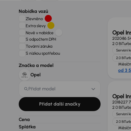
Zlevně
Nabídka vozů
Zlevněno
Extra slevy
Opel In
Nově v nabídce
2020
86 5
S odpočtem DPH
2.0 BiTurb
Tovární záruka
Servisní 
S nízkou spotřebou
2.0 BiTur
Měsíčn
Značka a model
od 3 
Zlevně
Opel
Přidat model
Opel In
2018
227 7
Přidat další značky
2.0 BiTurb
Servisní 
Cena
2.0 BiTur
Splátka
Měsíčn