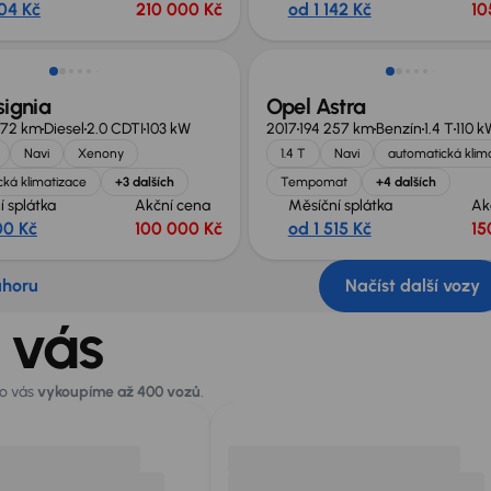
104 Kč
210 000 Kč
od 1 142 Kč
10
signia
Opel Astra
372 km
Diesel
2.0 CDTI
103 kW
2017
194 257 km
Benzín
1.4 T
110 k
Navi
Xenony
1.4 T
Navi
automatická klim
ká klimatizace
+3 dalších
Tempomat
+4 dalších
í splátka
Akční cena
Měsíční splátka
Ak
00 Kč
100 000 Kč
od 1 515 Kč
15
ahoru
Načíst další vozy
 vás
ro vás
vykoupíme až 400 vozů
.