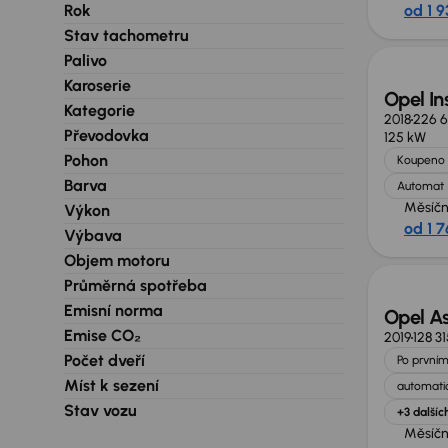
Rok
od 1 9
Zlevně
Stav tachometru
Palivo
Karoserie
Opel In
Kategorie
2018
226 
Převodovka
125 kW
Pohon
Koupeno 
Barva
Automat
Měsíčn
Výkon
od 1 7
Výbava
Zlevně
Objem motoru
Průměrná spotřeba
Emisní norma
Opel As
Emise CO₂
2019
128 3
Počet dveří
Po prvním
Míst k sezení
automatic
Stav vozu
+3 dalšíc
Měsíčn