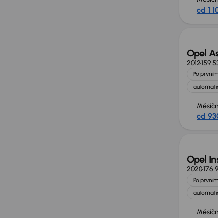
od 1 1
Opel As
2012
159 5
Po prvním
automatic
Měsíčn
od 93
Zlevně
Opel In
2020
176 
Po prvním
automatic
Měsíčn