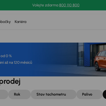
Volejte zdarma
800 110 800
obočky
Kariéra
prodej
Rok
Stav tachometru
Palivo