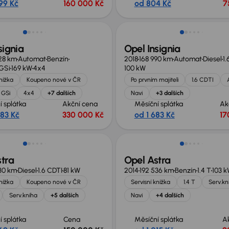
99 Kč
160 000 Kč
od 804 Kč
7
signia
Opel Insignia
28 km
Automat
Benzín
2018
168 990 km
Automat
Diesel
1.
 GSi
169 kW
4x4
100 kW
knížka
Koupeno nové v ČR
Po prvním majiteli
1.6 CDTI
 GSi
4x4
+7 dalších
Navi
+3 dalších
í splátka
Akční cena
Měsíční splátka
Ak
283 Kč
330 000 Kč
od 1 683 Kč
17
tra
Opel Astra
30 km
Diesel
1.6 CDTI
81 kW
2014
192 536 km
Benzín
1.4 T
103 
knížka
Koupeno nové v ČR
Servisní knížka
1.4 T
Serv.kn
Serv.kniha
+5 dalších
Navi
+4 dalších
í splátka
Cena
Měsíční splátka
A