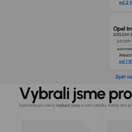
od 2 
Opel In
2015
254 
2.0 CDTI
automatic
Měsíčn
od 1 1
Zpět n
Vybrali jsme pro
Vybíráme pro vás ty
nejlepší vozy
z naší nabídky. Každý den p