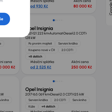
ční cena
Měsíční splátka
Akční cena
im
0 000 Kč
od 930 Kč
80 000 Kč
Možnost odpočtu DPH
še
Opel Insignia
0 CDTI
2021
121 223 km
Automat
Diesel
2.0 CDTI
128 kW
a
Po prvním majiteli
Servisní knížka
Koupeno nové v ČR
2.0 CDTI
+8 dalších
ní cena
Měsíční splátka
Akční cena
0 000 Kč
od 2 525 Kč
250 000 Kč
Zlevněno o 10 000 Kč
Opel Insignia
 kW
2017
165 069 km
Diesel
2.0 CDTI
125 kW
v.kniha
Servisní knížka
2.0 CDTI
Serv.kniha
Kůže
+4 dalších
ční cena
Měsíční splátka
Akční cena