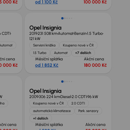
5 000 Kč
od 1 100 Kč
100 000 Kč
Zlevněno o 50 000 Kč
Opel Insignia
6 CDTI
2019
231 508 km
Automat
Benzín
1.5 Turbo
121 kW
Automat
Servisní knížka
Koupeno nové v ČR
1.5 Turbo
Automat
+7 dalších
ční cena
Měsíční splátka
Akční cena
0 000 Kč
od 1 852 Kč
180 000 Kč
Zlevněno o 10 000 Kč
Opel Insignia
kW
2009
306 224 km
Diesel
2.0 CDTI
96 kW
iha
Koupeno nové v ČR
2.0 CDTI
automatická klimatizace
Park. senzory
+1 dalších
kční cena
Měsíční splátka
Akční cena