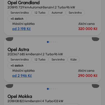
Opel Grandland
2018
95 729 km
Automat
Benzín
1.2 Turbo
96 kW
Servisní knížka
1.2 Turbo
Automat
Serv.kniha
+5 dalších
Měsíční splátka
Akční cena
od 3 198 Kč
320 000 Kč
Zlevněno o 60 000 Kč
Opel Astra
2023
67 685 km
Benzín
1.2 Turbo
96 kW
Servisní knížka
1.2 Turbo
Serv.kniha
Kůže
+5 dalších
Měsíční splátka
Akční cena
od 2 946 Kč
290 000 Kč
Zlevněno o 50 000 Kč
Opel Mokka
2018
108 823 km
Benzín
1.4 Turbo
103 kW