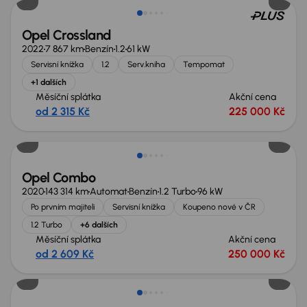
Opel Crossland
2022
7 867 km
Benzín
1.2
61 kW
Servisní knížka
1.2
Serv.kniha
Tempomat
+1 dalších
Měsíční splátka
Akční cena
od 2 315 Kč
225 000 Kč
Zlevněno o 50 000 Kč
Opel Combo
2020
143 314 km
Automat
Benzín
1.2 Turbo
96 kW
Po prvním majiteli
Servisní knížka
Koupeno nové v ČR
1.2 Turbo
+6 dalších
Měsíční splátka
Akční cena
od 2 609 Kč
250 000 Kč