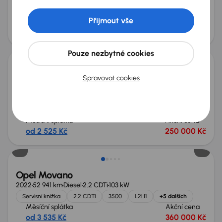
4x4
+8 dalších
Přijmout vše
Měsíční splátka
Akční cena
od 1 936 Kč
190 000 Kč
Pouze nezbytné cookies
Opel Movano
Spravovat cookies
2022
181 817 km
Diesel
2.2 CDTi
121 kW
Servisní knížka
Koupeno nové v ČR
2.2 CDTi
3500 Heavy
+6 dalších
Měsíční splátka
Akční cena
od 2 525 Kč
250 000 Kč
Možnost odpočtu DPH
Opel Movano
2022
52 941 km
Diesel
2.2 CDTi
103 kW
Servisní knížka
2.2 CDTi
3500
L2H1
+5 dalších
Měsíční splátka
Akční cena
od 3 535 Kč
360 000 Kč