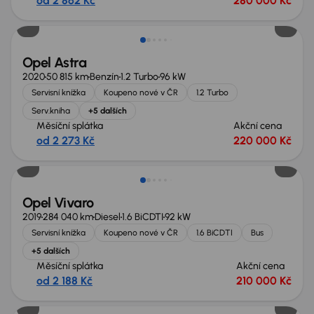
od 2 862 Kč
280 000 Kč
Zlevněno o 10 000 Kč
Opel Astra
2020
50 815 km
Benzín
1.2 Turbo
96 kW
Servisní knížka
Koupeno nové v ČR
1.2 Turbo
Serv.kniha
+5 dalších
Měsíční splátka
Akční cena
od 2 273 Kč
220 000 Kč
Zlevněno o 20 000 Kč
Opel Vivaro
2019
284 040 km
Diesel
1.6 BiCDTI
92 kW
Servisní knížka
Koupeno nové v ČR
1.6 BiCDTI
Bus
+5 dalších
Měsíční splátka
Akční cena
od 2 188 Kč
210 000 Kč
Zlevněno o 50 000 Kč