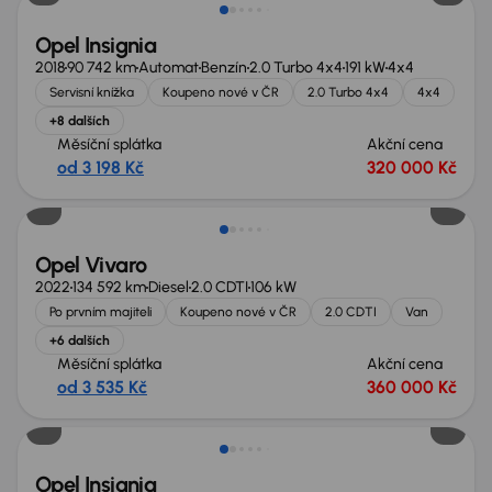
Opel Insignia
2018
90 742 km
Automat
Benzín
2.0 Turbo 4x4
191 kW
4x4
Servisní knížka
Koupeno nové v ČR
2.0 Turbo 4x4
4x4
+8 dalších
Měsíční splátka
Akční cena
od 3 198 Kč
320 000 Kč
Možnost odpočtu DPH
Opel Vivaro
2022
134 592 km
Diesel
2.0 CDTI
106 kW
Po prvním majiteli
Koupeno nové v ČR
2.0 CDTI
Van
+6 dalších
Měsíční splátka
Akční cena
od 3 535 Kč
360 000 Kč
Opel Insignia