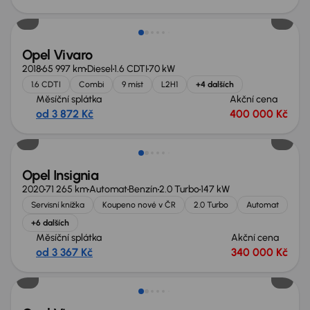
Možnost odpočtu DPH
Opel Vivaro
2018
65 997 km
Diesel
1.6 CDTI
70 kW
1.6 CDTI
Combi
9 míst
L2H1
+4 dalších
Měsíční splátka
Akční cena
od 3 872 Kč
400 000 Kč
Opel Insignia
2020
71 265 km
Automat
Benzín
2.0 Turbo
147 kW
Servisní knížka
Koupeno nové v ČR
2.0 Turbo
Automat
+6 dalších
Měsíční splátka
Akční cena
od 3 367 Kč
340 000 Kč
Zlevněno o 40 000 Kč