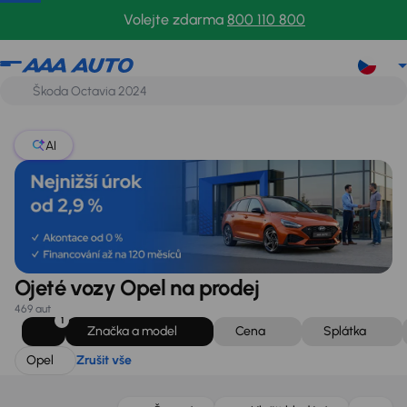
Opel
Zrušit vše
Volejte zdarma
800 110 800
AI
Ojeté vozy Opel na prodej
469 aut
1
Značka a model
Cena
Splátka
Opel
Zrušit vše
Zlevněno o 60 000 Kč