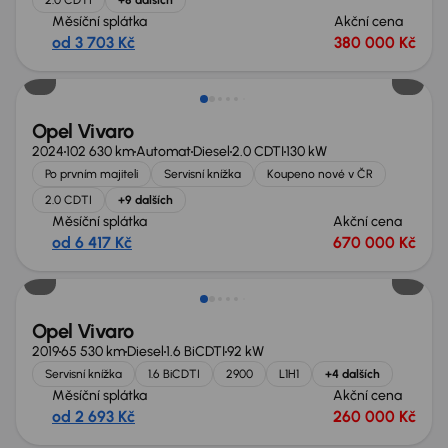
Měsíční splátka
Akční cena
od 3 703 Kč
380 000 Kč
Zlevněno o 30 000 Kč
Opel Vivaro
2024
102 630 km
Automat
Diesel
2.0 CDTI
130 kW
Po prvním majiteli
Servisní knížka
Koupeno nové v ČR
2.0 CDTI
+9 dalších
Měsíční splátka
Akční cena
od 6 417 Kč
670 000 Kč
Zlevněno o 30 000 Kč
Opel Vivaro
2019
65 530 km
Diesel
1.6 BiCDTI
92 kW
Servisní knížka
1.6 BiCDTI
2900
L1H1
+4 dalších
Měsíční splátka
Akční cena
od 2 693 Kč
260 000 Kč
Možnost odpočtu DPH