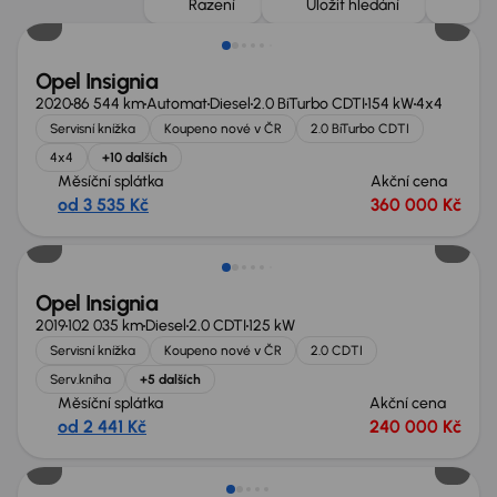
Řazení
Uložit hledání
Opel Insignia
2020
86 544 km
Automat
Diesel
2.0 BiTurbo CDTI
154 kW
4x4
Servisní knížka
Koupeno nové v ČR
2.0 BiTurbo CDTI
4x4
+10 dalších
Měsíční splátka
Akční cena
od 3 535 Kč
360 000 Kč
Zlevněno o 20 000 Kč
Opel Insignia
2019
102 035 km
Diesel
2.0 CDTI
125 kW
Servisní knížka
Koupeno nové v ČR
2.0 CDTI
Serv.kniha
+5 dalších
Měsíční splátka
Akční cena
od 2 441 Kč
240 000 Kč
Možnost odpočtu DPH