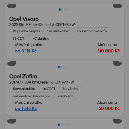
Opel Vivaro
2022
136 804 km
Diesel
1.5 CDTI
88 kW
Po prvním majiteli
Servisní knížka
Koupeno nové v ČR
1.5 CDTI
+7 dalších
Měsíční splátka
Akční cena
od 3 114 Kč
310 000 Kč
Opel Zafira
2017
177 304 km
Diesel
1.6 CDTI
99 kW
Servisní knížka
1.6 CDTI
Serv.kniha
automatická klimatizace
+3 dalších
Měsíční splátka
Akční cena
od 1 515 Kč
150 000 Kč
Možnost odpočtu DPH