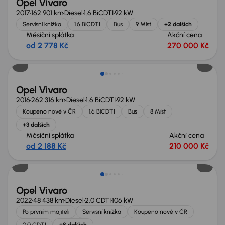
Opel Vivaro
2017
162 901 km
Diesel
1.6 BiCDTI
92 kW
Servisní knížka
1.6 BiCDTI
Bus
9 Míst
+2 dalších
Měsíční splátka
Akční cena
od 2 778 Kč
270 000 Kč
Opel Vivaro
2016
262 316 km
Diesel
1.6 BiCDTI
92 kW
Koupeno nové v ČR
1.6 BiCDTI
Bus
8 Míst
+3 dalších
Měsíční splátka
Akční cena
od 2 188 Kč
210 000 Kč
Zlevněno o 10 000 Kč
Opel Vivaro
2022
48 438 km
Diesel
2.0 CDTI
106 kW
Po prvním majiteli
Servisní knížka
Koupeno nové v ČR
2.0 CDTI
+8 dalších