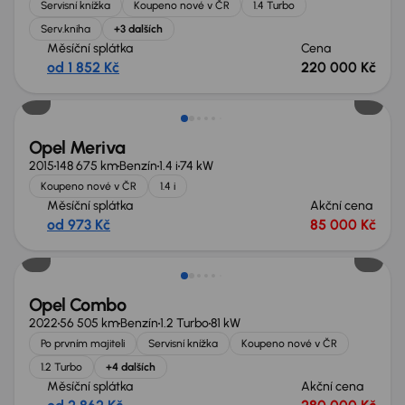
Servisní knížka
Koupeno nové v ČR
1.4 Turbo
Serv.kniha
+3 dalších
Měsíční splátka
Cena
od 1 852 Kč
220 000 Kč
Opel Meriva
2015
148 675 km
Benzín
1.4 i
74 kW
Koupeno nové v ČR
1.4 i
Měsíční splátka
Akční cena
od 973 Kč
85 000 Kč
Zlevněno o 10 000 Kč
Opel Combo
2022
56 505 km
Benzín
1.2 Turbo
81 kW
Po prvním majiteli
Servisní knížka
Koupeno nové v ČR
1.2 Turbo
+4 dalších
Měsíční splátka
Akční cena