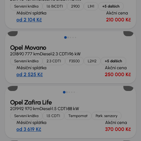
Servisní knížka
1.6 BiCDTI
2900
L1H1
+5 dalších
Měsíční splátka
Akční cena
od 2 104 Kč
210 000 Kč
Extra sleva 17 000 Kč
Opel Movano
2018
90 777 km
Diesel
2.3 CDTI
96 kW
Servisní knížka
2.3 CDTI
F3500
L2H2
+5 dalších
Měsíční splátka
Akční cena
od 2 525 Kč
250 000 Kč
Opel Zafira Life
2019
92 970 km
Diesel
1.5 CDTI
88 kW
Servisní knížka
1.5 CDTI
Tempomat
Park. senzory
Měsíční splátka
Akční cena
od 3 619 Kč
370 000 Kč
Zlevněno o 40 000 Kč