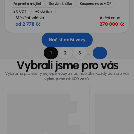
Po prvním majiteli
Servisní knížka
Koupeno nové v ČR
2.0 CDTI
+6 dalších
Měsíční splátka
Akční cena
od 2 778 Kč
270 000 Kč
Načíst další vozy
...
1
2
3
Vybrali jsme pro vás
Vybíráme pro vás ty
nejlepší vozy
z naší nabídky. Každý den pro vás
vykoupíme až 400 vozů
.