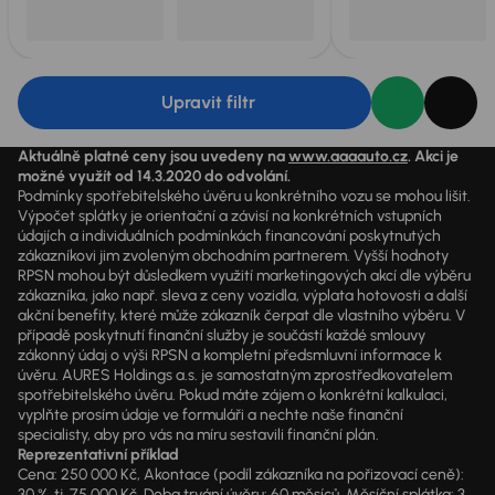
Upravit filtr
Aktuálně platné ceny jsou uvedeny na
www.aaaauto.cz
. Akci je
možné využít od 14.3.2020 do odvolání.
Podmínky spotřebitelského úvěru u konkrétního vozu se mohou lišit.
Výpočet splátky je orientační a závisí na konkrétních vstupních
údajích a individuálních podmínkách financování poskytnutých
zákazníkovi jim zvoleným obchodním partnerem. Vyšší hodnoty
RPSN mohou být důsledkem využití marketingových akcí dle výběru
zákazníka, jako např. sleva z ceny vozidla, výplata hotovosti a další
akční benefity, které může zákazník čerpat dle vlastního výběru. V
případě poskytnutí finanční služby je součástí každé smlouvy
zákonný údaj o výši RPSN a kompletní předsmluvní informace k
úvěru. AURES Holdings a.s. je samostatným zprostředkovatelem
spotřebitelského úvěru. Pokud máte zájem o konkrétní kalkulaci,
vyplňte prosím údaje ve formuláři a nechte naše finanční
specialisty, aby pro vás na míru sestavili finanční plán.
Reprezentativní příklad
Cena: 250 000 Kč, Akontace (podíl zákazníka na pořizovací ceně):
30 %, tj. 75 000 Kč, Doba trvání úvěru: 60 měsíců, Měsíční splátka: 3