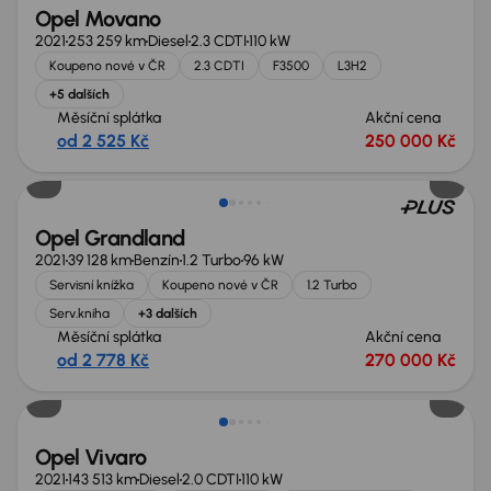
Opel Movano
2021
253 259 km
Diesel
2.3 CDTI
110 kW
Koupeno nové v ČR
2.3 CDTI
F3500
L3H2
+5 dalších
Měsíční splátka
Akční cena
od 2 525 Kč
250 000 Kč
Zlevněno o 10 000 Kč
Opel Grandland
2021
39 128 km
Benzín
1.2 Turbo
96 kW
Servisní knížka
Koupeno nové v ČR
1.2 Turbo
Serv.kniha
+3 dalších
Měsíční splátka
Akční cena
od 2 778 Kč
270 000 Kč
Opel Vivaro
2021
143 513 km
Diesel
2.0 CDTI
110 kW