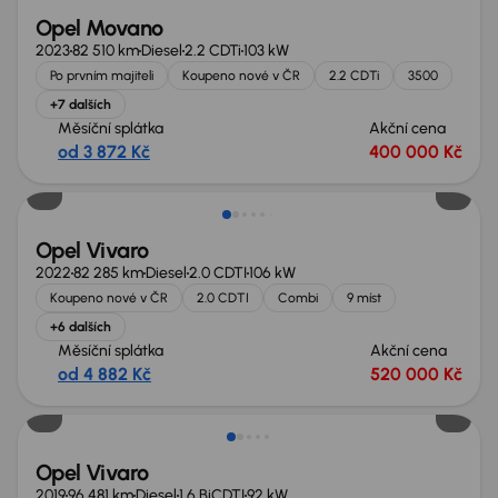
Opel Movano
2023
82 510 km
Diesel
2.2 CDTi
103 kW
Po prvním majiteli
Koupeno nové v ČR
2.2 CDTi
3500
+7 dalších
Měsíční splátka
Akční cena
od 3 872 Kč
400 000 Kč
Extra sleva 27 500 Kč
Opel Vivaro
2022
82 285 km
Diesel
2.0 CDTI
106 kW
Koupeno nové v ČR
2.0 CDTI
Combi
9 míst
+6 dalších
Měsíční splátka
Akční cena
od 4 882 Kč
520 000 Kč
Zlevněno o 70 000 Kč
Opel Vivaro
2019
96 481 km
Diesel
1.6 BiCDTI
92 kW