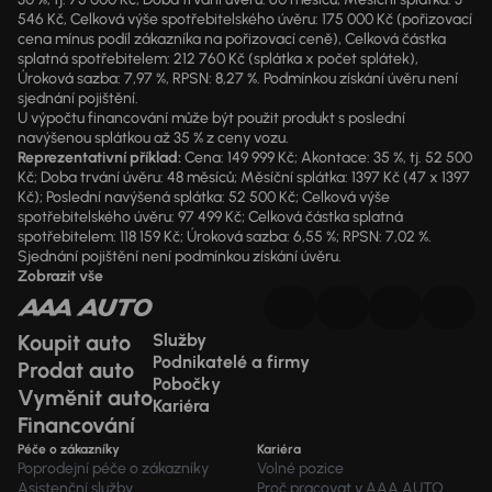
546 Kč, Celková výše spotřebitelského úvěru: 175 000 Kč (pořizovací
cena mínus podíl zákazníka na pořizovací ceně), Celková částka
splatná spotřebitelem: 212 760 Kč (splátka x počet splátek),
Úroková sazba: 7,97 %, RPSN: 8,27 %. Podmínkou získání úvěru není
sjednání pojištění.
U výpočtu financování může být použit produkt s poslední
navýšenou splátkou až 35 % z ceny vozu.
Reprezentativní příklad:
Cena: 149 999 Kč; Akontace: 35 %, tj. 52 500
Kč; Doba trvání úvěru: 48 měsíců; Měsíční splátka: 1397 Kč (47 x 1397
Kč); Poslední navýšená splátka: 52 500 Kč; Celková výše
spotřebitelského úvěru: 97 499 Kč; Celková částka splatná
spotřebitelem: 118 159 Kč; Úroková sazba: 6,55 %; RPSN: 7,02 %.
Sjednání pojištění není podmínkou získání úvěru.
Zobrazit vše
Koupit auto
Služby
Podnikatelé a firmy
Prodat auto
Pobočky
Vyměnit auto
Kariéra
Financování
Péče o zákazníky
Kariéra
Poprodejní péče o zákazníky
Volné pozice
Asistenční služby
Proč pracovat v AAA AUTO