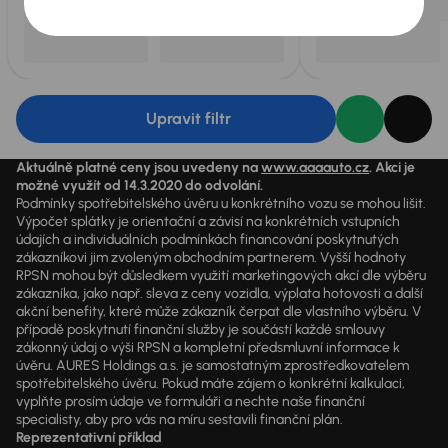
Upravit filtr
Aktuálně platné ceny jsou uvedeny na
www.aaaauto.cz
. Akci je
možné využít od 14.3.2020 do odvolání.
Podmínky spotřebitelského úvěru u konkrétního vozu se mohou lišit.
Výpočet splátky je orientační a závisí na konkrétních vstupních
údajích a individuálních podmínkách financování poskytnutých
zákazníkovi jim zvoleným obchodním partnerem. Vyšší hodnoty
RPSN mohou být důsledkem využití marketingových akcí dle výběru
zákazníka, jako např. sleva z ceny vozidla, výplata hotovosti a další
akční benefity, které může zákazník čerpat dle vlastního výběru. V
případě poskytnutí finanční služby je součástí každé smlouvy
zákonný údaj o výši RPSN a kompletní předsmluvní informace k
úvěru. AURES Holdings a.s. je samostatným zprostředkovatelem
spotřebitelského úvěru. Pokud máte zájem o konkrétní kalkulaci,
vyplňte prosím údaje ve formuláři a nechte naše finanční
specialisty, aby pro vás na míru sestavili finanční plán.
Reprezentativní příklad