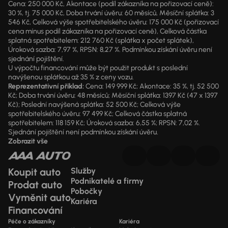
Cena: 250 000 Kč, Akontace (podíl zákazníka na pořizovací ceně):
30 %, tj. 75 000 Kč, Doba trvání úvěru: 60 měsíců, Měsíční splátka: 3
546 Kč, Celková výše spotřebitelského úvěru: 175 000 Kč (pořizovací
cena mínus podíl zákazníka na pořizovací ceně), Celková částka
splatná spotřebitelem: 212 760 Kč (splátka x počet splátek),
Úroková sazba: 7,97 %, RPSN: 8,27 %. Podmínkou získání úvěru není
sjednání pojištění.
U výpočtu financování může být použit produkt s poslední
navýšenou splátkou až 35 % z ceny vozu.
Reprezentativní příklad:
Cena: 149 999 Kč; Akontace: 35 %, tj. 52 500
Kč; Doba trvání úvěru: 48 měsíců; Měsíční splátka: 1397 Kč (47 x 1397
Kč); Poslední navýšená splátka: 52 500 Kč; Celková výše
spotřebitelského úvěru: 97 499 Kč; Celková částka splatná
spotřebitelem: 118 159 Kč; Úroková sazba: 6,55 %; RPSN: 7,02 %.
Sjednání pojištění není podmínkou získání úvěru.
Zobrazit vše
Koupit auto
Služby
Podnikatelé a firmy
Prodat auto
Pobočky
Vyměnit auto
Kariéra
Financování
Péče o zákazníky
Kariéra