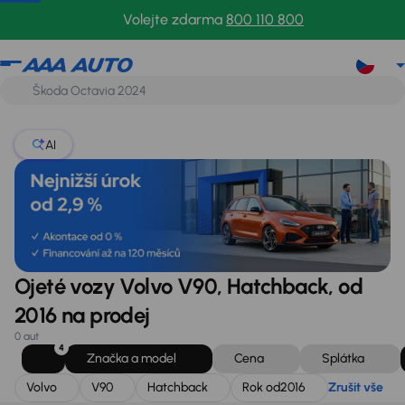
Volvo
V90
Hatchback
Rok od
2016
Zrušit vše
Volejte zdarma
800 110 800
AI
Ojeté vozy Volvo V90, Hatchback, od
2016 na prodej
0 aut
4
Značka a model
Cena
Splátka
Volvo
V90
Hatchback
Rok od
2016
Zrušit vše