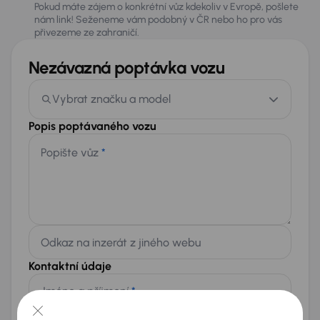
Pokud máte zájem o konkrétní vůz kdekoliv v Evropě, pošlete
nám link! Seženeme vám podobný v ČR nebo ho pro vás
přivezeme ze zahraničí.
Nezávazná poptávka vozu
Vybrat značku a model
Popis poptávaného vozu
Popište vůz
*
Odkaz na inzerát z jiného webu
Kontaktní údaje
Jméno a příjmení
*