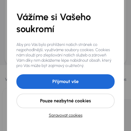
Telefon
*
Vážíme si Vašeho
+420
E-mail
*
Přeji si dostávat informace o atraktivních slevových
soukromí
nabídkách
Odeslat poptávku
Aby pro Vás bylo prohlížení našich stránek co
AURES Holdings a.s., se sídlem Dopraváků 874/15, Čimice, 184 00 Praha 8 bude
nejpohodlnější, využíváme soubory cookies. Cookies
uchovávat a zpracovávat vaše osobní údaje v souladu se zásadami ochrany a
nám slouží pro zlepšování našich služeb a zároveň
zpracování
osobních údajů
.
Vám díky nim dokážeme lépe nabídnout obsah, který
pro Vás může být zajímavý a užitečný.
Vybrali jsme pro vás
Vybíráme pro vás ty
nejlepší vozy
z naší nabídky. Každý den pro vás
Přijmout vše
vykoupíme až 400 vozů
.
Pouze nezbytné cookies
Spravovat cookies