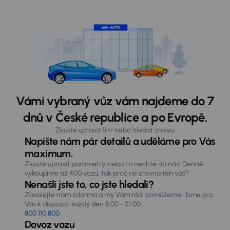
Vámi vybraný vůz vám najdeme do 7
dnů v České republice a po Evropě.
Zkuste upravit filtr nebo hledat znovu.
Napište nám pár detailů a uděláme pro Vás
maximum.
Zkuste upravit parametry, nebo to nechte na nás! Denně
vykoupíme až 400 vozů, tak proč ne zrovna ten váš?
Nenašli jste to, co jste hledali?
Zavolejte nám zdarma a my Vám rádi pomůžeme. Jsme pro
Vás k dispozici každý den 8:00 - 21:00.
800 110 800
Dovoz vozu