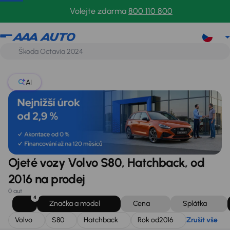
Volvo
S80
Hatchback
Rok od
2016
Zrušit vše
Volejte zdarma
800 110 800
AI
Ojeté vozy Volvo S80, Hatchback, od
2016 na prodej
0 aut
4
Značka a model
Cena
Splátka
Volvo
S80
Hatchback
Rok od
2016
Zrušit vše