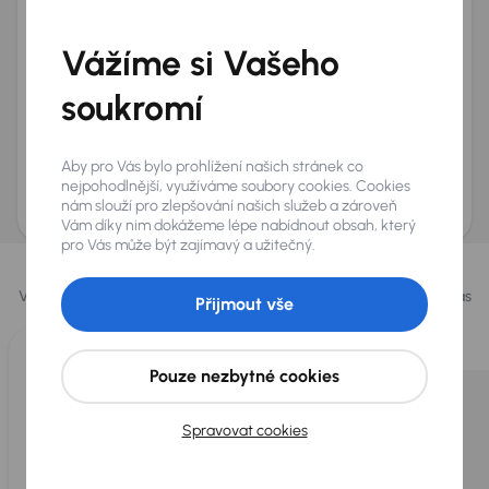
Telefon
*
Vážíme si Vašeho
+420
E-mail
*
Přeji si dostávat informace o atraktivních slevových
soukromí
nabídkách
Odeslat poptávku
Aby pro Vás bylo prohlížení našich stránek co
AURES Holdings a.s., se sídlem Dopraváků 874/15, Čimice, 184 00 Praha 8 bude
nejpohodlnější, využíváme soubory cookies. Cookies
uchovávat a zpracovávat vaše osobní údaje v souladu se zásadami ochrany a
nám slouží pro zlepšování našich služeb a zároveň
zpracování
osobních údajů
.
Vám díky nim dokážeme lépe nabídnout obsah, který
pro Vás může být zajímavý a užitečný.
Vybrali jsme pro vás
Vybíráme pro vás ty
nejlepší vozy
z naší nabídky. Každý den pro vás
Přijmout vše
vykoupíme až 400 vozů
.
Pouze nezbytné cookies
Spravovat cookies