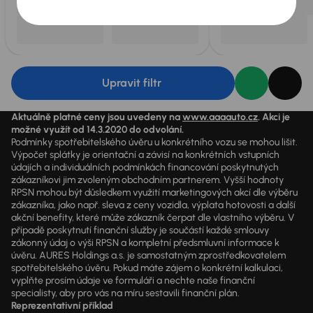
Upravit filtr
Aktuálně platné ceny jsou uvedeny na
www.aaaauto.cz
. Akci je
možné využít od 14.3.2020 do odvolání.
Podmínky spotřebitelského úvěru u konkrétního vozu se mohou lišit.
Výpočet splátky je orientační a závisí na konkrétních vstupních
údajích a individuálních podmínkách financování poskytnutých
zákazníkovi jim zvoleným obchodním partnerem. Vyšší hodnoty
RPSN mohou být důsledkem využití marketingových akcí dle výběru
zákazníka, jako např. sleva z ceny vozidla, výplata hotovosti a další
akční benefity, které může zákazník čerpat dle vlastního výběru. V
případě poskytnutí finanční služby je součástí každé smlouvy
zákonný údaj o výši RPSN a kompletní předsmluvní informace k
úvěru. AURES Holdings a.s. je samostatným zprostředkovatelem
spotřebitelského úvěru. Pokud máte zájem o konkrétní kalkulaci,
vyplňte prosím údaje ve formuláři a nechte naše finanční
specialisty, aby pro vás na míru sestavili finanční plán.
Reprezentativní příklad