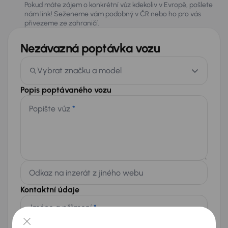
Pokud máte zájem o konkrétní vůz kdekoliv v Evropě, pošlete
nám link! Seženeme vám podobný v ČR nebo ho pro vás
přivezeme ze zahraničí.
Nezávazná poptávka vozu
Vybrat značku a model
Popis poptávaného vozu
Popište vůz
*
Odkaz na inzerát z jiného webu
Kontaktní údaje
Jméno a příjmení
*