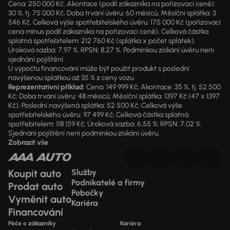
Cena: 250 000 Kč, Akontace (podíl zákazníka na pořizovací ceně):
30 %, tj. 75 000 Kč, Doba trvání úvěru: 60 měsíců, Měsíční splátka: 3
546 Kč, Celková výše spotřebitelského úvěru: 175 000 Kč (pořizovací
cena mínus podíl zákazníka na pořizovací ceně), Celková částka
splatná spotřebitelem: 212 760 Kč (splátka x počet splátek),
Úroková sazba: 7,97 %, RPSN: 8,27 %. Podmínkou získání úvěru není
sjednání pojištění.
U výpočtu financování může být použit produkt s poslední
navýšenou splátkou až 35 % z ceny vozu.
Reprezentativní příklad:
Cena: 149 999 Kč; Akontace: 35 %, tj. 52 500
Kč; Doba trvání úvěru: 48 měsíců; Měsíční splátka: 1397 Kč (47 x 1397
Kč); Poslední navýšená splátka: 52 500 Kč; Celková výše
spotřebitelského úvěru: 97 499 Kč; Celková částka splatná
spotřebitelem: 118 159 Kč; Úroková sazba: 6,55 %; RPSN: 7,02 %.
Sjednání pojištění není podmínkou získání úvěru.
Zobrazit vše
Koupit auto
Služby
Podnikatelé a firmy
Prodat auto
Pobočky
Vyměnit auto
Kariéra
Financování
Péče o zákazníky
Kariéra