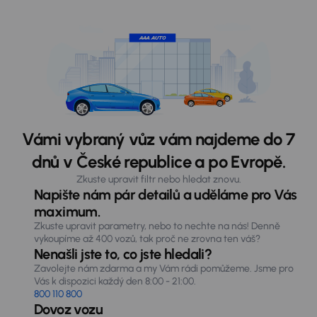
Vámi vybraný vůz vám najdeme do 7
dnů v České republice a po Evropě.
Zkuste upravit filtr nebo hledat znovu.
Napište nám pár detailů a uděláme pro Vás
maximum.
Zkuste upravit parametry, nebo to nechte na nás! Denně
vykoupíme až 400 vozů, tak proč ne zrovna ten váš?
Nenašli jste to, co jste hledali?
Zavolejte nám zdarma a my Vám rádi pomůžeme. Jsme pro
Vás k dispozici každý den 8:00 - 21:00.
800 110 800
Dovoz vozu