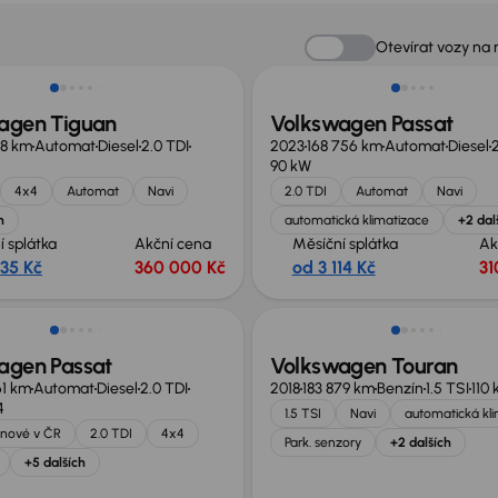
 nabídce
Otevírat vozy na
agen Tiguan
Volkswagen Passat
78 km
Automat
Diesel
2.0 TDI
2023
168 756 km
Automat
Diesel
2
90 kW
4x4
Automat
Navi
2.0 TDI
Automat
Navi
h
automatická klimatizace
+2 dal
í splátka
Akční cena
Měsíční splátka
Ak
535 Kč
360 000 Kč
od 3 114 Kč
31
agen Passat
Volkswagen Touran
61 km
Automat
Diesel
2.0 TDI
2018
183 879 km
Benzín
1.5 TSI
110
4
1.5 TSI
Navi
automatická kl
nové v ČR
2.0 TDI
4x4
Park. senzory
+2 dalších
+5 dalších