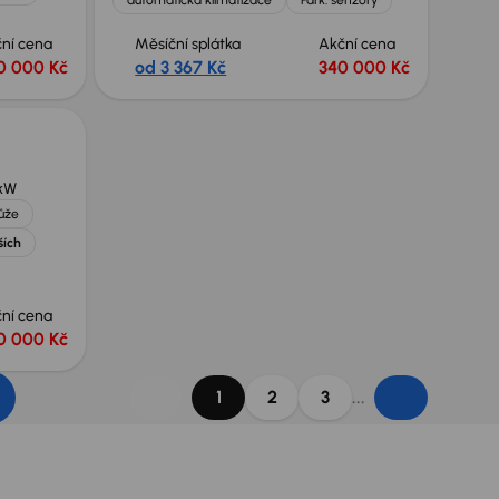
ní cena
Měsíční splátka
Akční cena
0 000 Kč
od 3 367 Kč
340 000 Kč
 kW
ůže
ších
ní cena
0 000 Kč
...
1
2
3