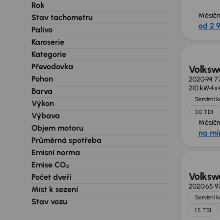
Rok
Měsíčn
Stav tachometru
od 2 
Palivo
Zlevně
Karoserie
Kategorie
Převodovka
Volksw
Pohon
2020
94 7
210 kW
4x
Barva
Servisní 
Výkon
3.0 TDI
Výbava
Měsíčn
Objem motoru
na mí
Průměrná spotřeba
Emisní norma
Emise CO₂
Volksw
Počet dveří
2020
65 9
Míst k sezení
Servisní 
Stav vozu
1.5 TSI