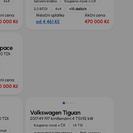
4x4
Servisní knížka
Koupeno nové v ČR
2.0 BiTDI
4x4
+10 dalších
ní cena
Měsíční splátka
Akční cena
0 000 Kč
od 4 461 Kč
470 000 Kč
space
.0 TDI
ní cena
0 000 Kč
Nově v nabídce
Volkswagen Tiguan
0 TDI
2017
49 197 km
Benzín
1.4 TSI
92 kW
Koupeno nové v ČR
1.4 TSI
omat
automatická klimatizace
Park. senzory