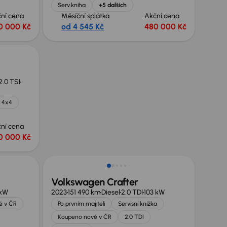
Serv.kniha
+5 dalších
ní cena
Měsíční splátka
Akční cena
0 000 Kč
od 4 545 Kč
480 000 Kč
2.0 TSI
4x4
ní cena
0 000 Kč
Zlevněno o 90 000 Kč
Volkswagen Crafter
 kW
2023
151 490 km
Diesel
2.0 TDI
103 kW
é v ČR
Po prvním majiteli
Servisní knížka
Koupeno nové v ČR
2.0 TDI