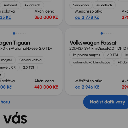
Automat
+7 dalších
Serv.kniha
+5 dalších
í splátka
Akční cena
Měsíční splátka
Akč
535 Kč
360 000 Kč
od 2 778 Kč
27
st odpočtu DPH
Možnost odpočtu DPH
agen Tiguan
Volkswagen Passat
670 km
Automat
Diesel
2.0 TDI
2017
137 394 km
Diesel
2.0 TDI
110
Po prvním majiteli
2.0 TDI
K
 majiteli
Servisní knížka
automatická klimatizace
+2 dal
nové v ČR
2.0 TDI
h
í splátka
Akční cena
Měsíční splátka
Akč
208 Kč
440 000 Kč
od 2 946 Kč
29
ahoru
Načíst další vozy
 vás