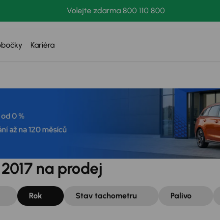
Volejte zdarma
800 110 800
obočky
Kariéra
 2017 na prodej
Rok
Stav tachometru
Palivo