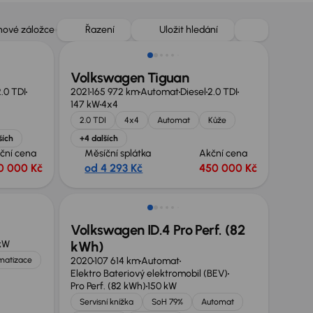
Zlevněno o 70 000 Kč
 nové záložce
Řazení
Uložit hledání
Volkswagen Tiguan
.0 TDI
2021
165 972 km
Automat
Diesel
2.0 TDI
147 kW
4x4
2.0 TDI
4x4
Automat
Kůže
ších
+4 dalších
ční cena
Měsíční splátka
Akční cena
0 000 Kč
od 4 293 Kč
450 000 Kč
Zlevněno o 30 000 Kč
Volkswagen ID.4 Pro Perf. (82
 kW
kWh)
imatizace
2020
107 614 km
Automat
Elektro Bateriový elektromobil (BEV)
Pro Perf. (82 kWh)
150 kW
Servisní knížka
SoH 79%
Automat