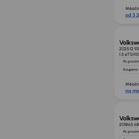
Měsíčn
od 3 
Ušetří
Volkswa
2025
12 9
1.5 eTSI
11
Po prvním
Koupeno 
Měsíčn
na mí
Volksw
2018
65 6
Po prvním