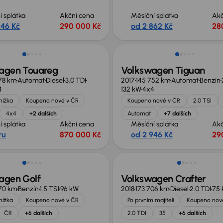
í splátka
Akční cena
Měsíční splátka
Akč
946 Kč
290 000 Kč
od 2 862 Kč
28
no o 90 000 Kč
Zlevněno o 80 000 Kč
agen Touareg
Volkswagen Tiguan
78 km
Automat
Diesel
3.0 TDI
2017
145 752 km
Automat
Benzín
4
132 kW
4x4
knížka
Koupeno nové v ČR
Koupeno nové v ČR
2.0 TSI
4x4
+2 dalších
Automat
+7 dalších
í splátka
Akční cena
Měsíční splátka
Akč
ru
870 000 Kč
od 2 946 Kč
29
Zlevněno o 20 000 Kč
agen Golf
Volkswagen Crafter
70 km
Benzín
1.5 TSI
96 kW
2018
173 706 km
Diesel
2.0 TDI
75
knížka
Koupeno nové v ČR
Po prvním majiteli
Koupeno nov
ČR
+6 dalších
2.0 TDI
35
+6 dalších