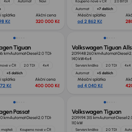
4x4
Automat
Navi
Koupeno nové v ČR
2.0 BiTDI
h
Automat
+7 dalších
í splátka
Akční cena
Měsíční splátka
Akč
98 Kč
320 000 Kč
od 2 862 Kč
28
Zlevněno o 10 000 Kč
agen Tiguan
Volkswagen Tiguan All
86 km
Automat
Diesel
2.0 TDI
2019
148 260 km
Automat
Diesel
2
140 kW
4x4
nové v ČR
2.0 TDI
4x4
Servisní knížka
2.0 TDI
4x4
+5 dalších
Automat
+5 dalších
í splátka
Akční cena
Měsíční splátka
Akč
872 Kč
400 000 Kč
od 4 040 Kč
42
st odpočtu DPH
Zlevněno o 40 000 Kč
agen Passat
Volkswagen Tiguan
70 km
Automat
Diesel
2.0 TDI
2019
194 315 km
Automat
Diesel
2.
110 kW
 majiteli
Koupeno nové v ČR
Servisní knížka
2.0 TDI
Aut