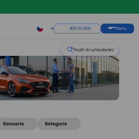
Řazení
Uložit hledání
800 110 800
Menu
Použít AI vyhledávání
Karoserie
Kategorie