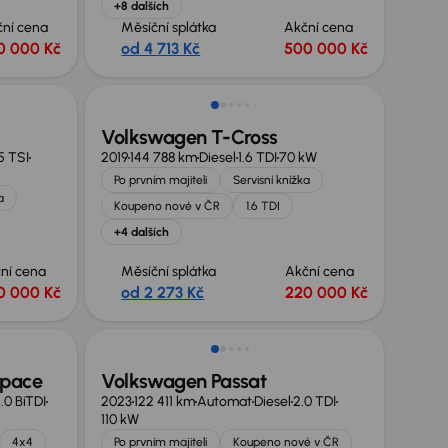
+8 dalších
ční cena
Měsíční splátka
Akční cena
0 000 Kč
od 4 713 Kč
500 000 Kč
Zlevněno o 30 000 Kč
Volkswagen T-Cross
.5 TSI
2019
144 788 km
Diesel
1.6 TDI
70 kW
Po prvním majiteli
Servisní knížka
a
Koupeno nové v ČR
1.6 TDI
+4 dalších
ní cena
Měsíční splátka
Akční cena
0 000 Kč
od 2 273 Kč
220 000 Kč
Nově v nabídce
space
Volkswagen Passat
.0 BiTDI
2023
122 411 km
Automat
Diesel
2.0 TDI
110 kW
4x4
Po prvním majiteli
Koupeno nové v ČR