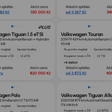
í splátka
Akční cena
Měsíční splátka
Ak
283 Kč
330 000 Kč
od 3 367 Kč
34
te 179 999 Kč
Zlevněno o 10 000 Kč
gen Tiguan 1.5 eTSI
Volkswagen Touran
35 km
Automat
Benzín + Hybridní
2019
79 459 km
Automat
Benzín
1
0 kW
110 kW
 majiteli
Servisní knížka
Po prvním majiteli
Servisní knížk
nové v ČR
1.5 eTSI
Koupeno nové v ČR
1.5 TSI
+8 dalších
í splátka
Akční cena
Měsíční splátka
Akč
ru
820 000 Kč
od 3 872 Kč
40
agen Polo
Volkswagen Tiguan All
82 km
Benzín
1.0 TSI
70 kW
2020
158 879 km
Automat
Diesel
2
176 kW
4x4
 majiteli
Servisní knížka
Koupeno nové v ČR
2.0 BiTDI