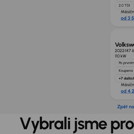
2.0 TDI
Měsíčn
od 3 
Možno
Volksw
2022
147 
110 kW
Po prvním
Koupeno 
+7 dalšíc
Měsíčn
od 4 
Zpět n
Vybrali jsme pro