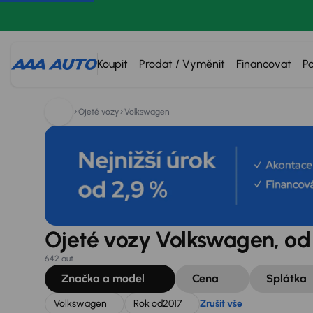
Hledáte:
Volkswagen
Rok od
2017
Zrušit vše
Koupit
Prodat / Vyměnit
Financovat
P
Ojeté vozy
Volkswagen
Ojeté vozy Volkswagen, od
642 aut
Značka a model
Cena
Splátka
Volkswagen
Rok od
2017
Zrušit vše