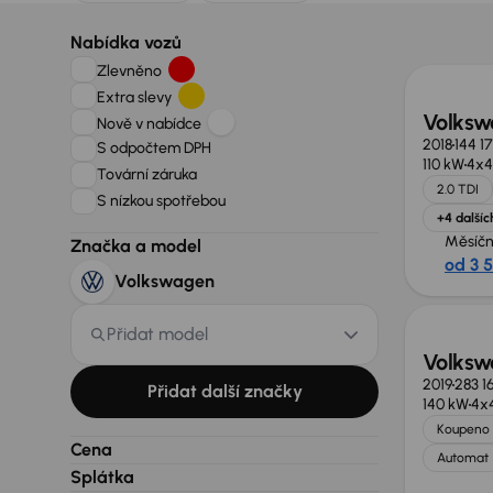
Nově v
Nabídka vozů
Zlevněno
Extra slevy
Volksw
Nově v nabídce
2018
144 1
S odpočtem DPH
110 kW
4x4
Tovární záruka
2.0 TDI
S nízkou spotřebou
+4 dalšíc
Měsíčn
Značka a model
od 3 
Volkswagen
Přidat model
Volksw
2019
283 1
Přidat další značky
140 kW
4x
Koupeno 
Cena
Automat
Splátka