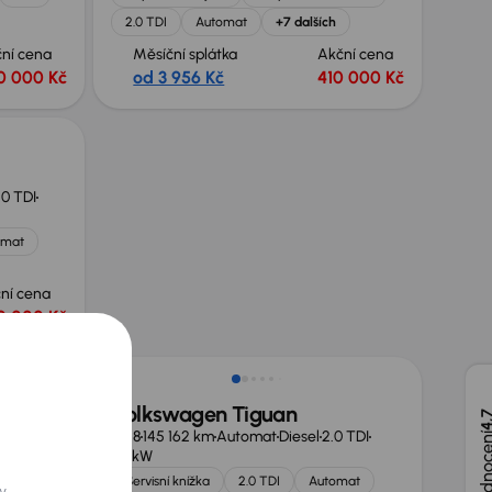
2.0 TDI
Automat
+7 dalších
ní cena
Měsíční splátka
Akční cena
0 000 Kč
od 3 956 Kč
410 000 Kč
.0 TDI
omat
ní cena
0 000 Kč
Nově v nabídce
Volkswagen Tiguan
4,
2.0 TDI
2018
145 162 km
Automat
Diesel
2.0 TDI
110 kW
a
Servisní knížka
2.0 TDI
Automat
y