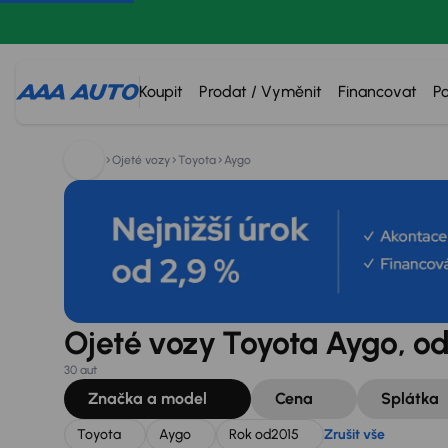
Hledáte:
Toyota
Aygo
Rok od
2015
Zrušit vše
Koupit
Prodat / Vyměnit
Financovat
P
Ojeté vozy
Toyota
Aygo
Ojeté vozy Toyota Aygo, od
30 aut
Značka a model
Cena
Splátka
Toyota
Aygo
Rok od
2015
Zrušit vše