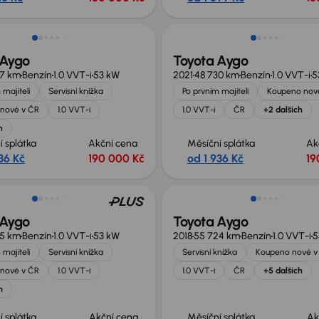
Nově v nabídce
 Aygo
Toyota Aygo
37 km
Benzín
1.0 VVT-i
53 kW
2021
48 730 km
Benzín
1.0 VVT-i
5
 majiteli
Servisní knížka
Po prvním majiteli
Koupeno nov
nové v ČR
1.0 VVT-i
1.0 VVT-i
ČR
+2 dalších
h
í splátka
Akční cena
Měsíční splátka
Ak
36 Kč
190 000 Kč
od 1 936 Kč
19
 Aygo
Toyota Aygo
95 km
Benzín
1.0 VVT-i
53 kW
2018
55 724 km
Benzín
1.0 VVT-i
5
 majiteli
Servisní knížka
Servisní knížka
Koupeno nové v
nové v ČR
1.0 VVT-i
1.0 VVT-i
ČR
+5 dalších
h
í splátka
Akční cena
Měsíční splátka
Ak