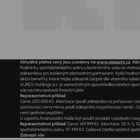
Aktuálně platné ceny jsou uvedeny na
www.aaaauto.cz
. Akc
Podmínky spotřebitelského úvěru u konkrétního vozu se mohou l
zákazníkovi jim zvoleným obchodním partnerem. Vyšší hodnoty R
akční benefity, které může zákazník čerpat dle vlastního výběr
AURES Holdings a.s. je samostatným zprostředkovatelem spotřeb
vás na míru sestavili finanční plán.
Reprezentativní příklad
Cena: 250 000 Kč, Akontace (podíl zákazníka na pořizovací ceně)
(pořizovací cena mínus podíl zákazníka na pořizovací ceně), Ce
není sjednání pojištění.
U výpočtu financování může být použit produkt s poslední navý
Reprezentativní příklad:
Cena: 149 999 Kč; Akontace: 35 %, tj. 5
spotřebitelského úvěru: 97 499 Kč; Celková částka splatná spotř
Zobrazit vše