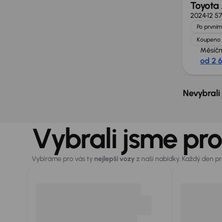
Toyota
2024
12 5
Po prvním
Koupeno 
Měsíčn
od 2 
Nevybrali
Vybrali jsme pro
Vybíráme pro vás ty
nejlepší vozy
z naší nabídky. Každý den p