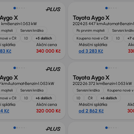
 Aygo X
Toyota Aygo X
1 km
Benzín
1.0
53 kW
2024
25 447 km
Automat
Benzín
 majiteli
Servisní knížka
Po prvním majiteli
Servisní knížk
nové v ČR
1.0
+5 dalších
Koupeno nové v ČR
1.0
+7 d
í splátka
Akční cena
Měsíční splátka
Ak
283 Kč
340 000 Kč
od 3 283 Kč
33
 Aygo X
Toyota Aygo X
9 km
Automat
Benzín
1.0
53 kW
2022
26 372 km
Benzín
1.0
53 kW
 majiteli
Servisní knížka
Servisní knížka
Koupeno nové v
nové v ČR
1.0
+6 dalších
1.0
ČR
+6 dalších
í splátka
Akční cena
Měsíční splátka
Akč
14 Kč
320 000 Kč
od 2 862 Kč
30
st odpočtu DPH