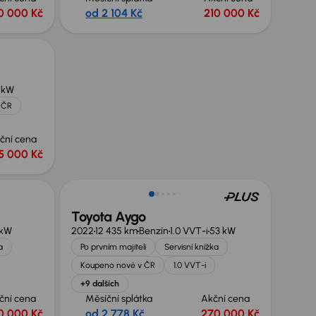
0 000 Kč
od 2 104 Kč
210 000 Kč
 kW
 ČR
ční cena
5 000 Kč
Toyota Aygo
 kW
2022
12 435 km
Benzín
1.0 VVT-i
53 kW
a
Po prvním majiteli
Servisní knížka
Koupeno nové v ČR
1.0 VVT-i
+9 dalších
ční cena
Měsíční splátka
Akční cena
0 000 Kč
od 2 778 Kč
270 000 Kč