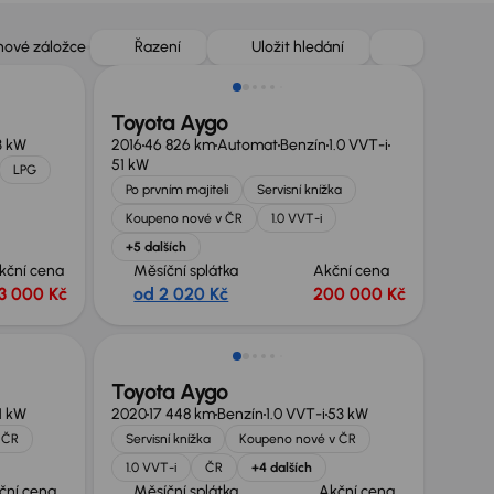
Zlevněno o 20 000 Kč
 nové záložce
Řazení
Uložit hledání
Toyota Aygo
3 kW
2016
46 826 km
Automat
Benzín
1.0 VVT-i
51 kW
LPG
Po prvním majiteli
Servisní knížka
Koupeno nové v ČR
1.0 VVT-i
+5 dalších
kční cena
Měsíční splátka
Akční cena
3 000 Kč
od 2 020 Kč
200 000 Kč
Toyota Aygo
1 kW
2020
17 448 km
Benzín
1.0 VVT-i
53 kW
 ČR
Servisní knížka
Koupeno nové v ČR
1.0 VVT-i
ČR
+4 dalších
ční cena
Měsíční splátka
Akční cena