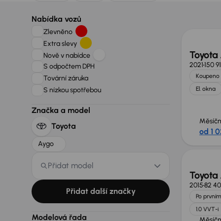
Nabídka vozů
Zlevněno
Extra slevy
Toyota
Nově v nabídce
2021
150 9
S odpočtem DPH
Koupeno 
Tovární záruka
El. okna
S nízkou spotřebou
Značka a model
Měsíčn
Toyota
od 1 0
Možno
Aygo
Přidat model
Toyota
2015
82 4
Přidat další značky
Po prvním
1.0 VVT-i
Modelová řada
Měsíčn