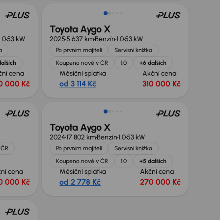
Toyota Aygo X
1.0
53 kW
2025
5 637 km
Benzín
1.0
53 kW
a
Po prvním majiteli
Servisní knížka
alších
Koupeno nové v ČR
1.0
+6 dalších
ční cena
Měsíční splátka
Akční cena
0 000 Kč
od 3 114 Kč
310 000 Kč
Možnost odpočtu DPH
Toyota Aygo X
2024
17 802 km
Benzín
1.0
53 kW
 ČR
Po prvním majiteli
Servisní knížka
Koupeno nové v ČR
1.0
+5 dalších
ní cena
Měsíční splátka
Akční cena
0 000 Kč
od 2 778 Kč
270 000 Kč