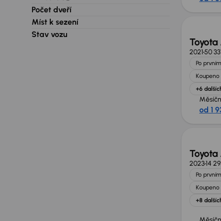
Počet dveří
Míst k sezení
Stav vozu
Toyota
2021
50 3
Po prvním
Koupeno 
+6 dalšíc
Měsíčn
od 1 9
Toyota
2023
14 2
Po prvním
Koupeno 
+8 dalšíc
Měsíčn