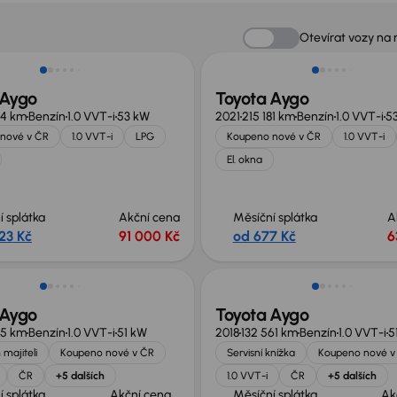
Možnost odpočtu DPH
Otevírat vozy na
 Aygo
Toyota Aygo
14 km
Benzín
1.0 VVT-i
53 kW
2021
215 181 km
Benzín
1.0 VVT-i
5
nové v ČR
1.0 VVT-i
LPG
Koupeno nové v ČR
1.0 VVT-i
El. okna
í splátka
Akční cena
Měsíční splátka
A
23 Kč
91 000 Kč
od 677 Kč
6
st odpočtu DPH
 Aygo
Toyota Aygo
05 km
Benzín
1.0 VVT-i
51 kW
2018
132 561 km
Benzín
1.0 VVT-i
5
 majiteli
Koupeno nové v ČR
Servisní knížka
Koupeno nové v
ČR
+5 dalších
1.0 VVT-i
ČR
+5 dalších
í splátka
Akční cena
Měsíční splátka
Ak