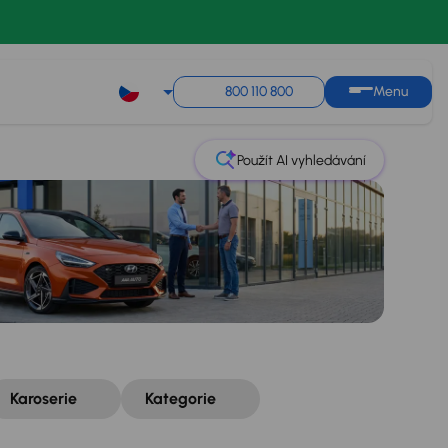
Řazení
Uložit hledání
800 110 800
Menu
Použít AI vyhledávání
Karoserie
Kategorie