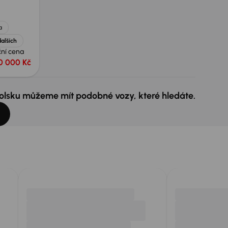
a
alších
ní cena
0 000 Kč
 Polsku můžeme mít podobné vozy, které hledáte.