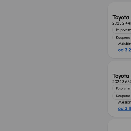
Toyota
2025
2 44
Po prvním
Koupeno 
Měsíčn
od 3 
Toyota
2024
3 63
Po prvním
Koupeno 
Měsíčn
od 3 1
Možno