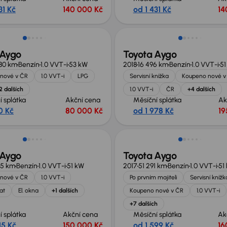
31 Kč
140 000 Kč
od 1 431 Kč
14
 Aygo
Toyota Aygo
80 km
Benzín
1.0 VVT-i
53 kW
2018
16 496 km
Benzín
1.0 VVT-i
51
nové v ČR
1.0 VVT-i
LPG
Servisní knížka
Koupeno nové v
2 dalších
1.0 VVT-i
ČR
+4 dalších
í splátka
Akční cena
Měsíční splátka
Ak
0 Kč
80 000 Kč
od 1 978 Kč
19
 Aygo
Toyota Aygo
35 km
Benzín
1.0 VVT-i
51 kW
2017
51 291 km
Benzín
1.0 VVT-i
51
nové v ČR
1.0 VVT-i
Po prvním majiteli
Servisní knížk
at
El. okna
+1 dalších
Koupeno nové v ČR
1.0 VVT-i
+7 dalších
í splátka
Akční cena
Měsíční splátka
Ak
15 Kč
150 000 Kč
od 1 599 Kč
16