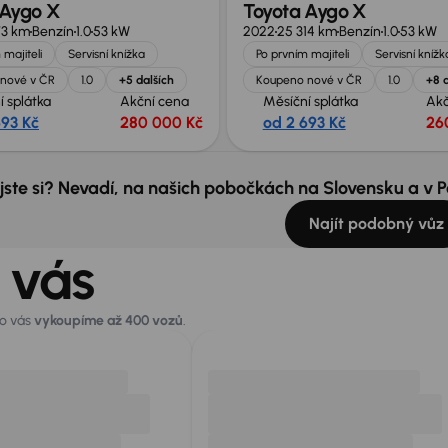
 Aygo X
Toyota Aygo X
73 km
Benzín
1.0
53 kW
2022
25 314 km
Benzín
1.0
53 kW
 majiteli
Servisní knížka
Po prvním majiteli
Servisní knížk
nové v ČR
1.0
+5 dalších
Koupeno nové v ČR
1.0
+8 d
í splátka
Akční cena
Měsíční splátka
Akč
693 Kč
280 000 Kč
od 2 693 Kč
26
 jste si? Nevadí, na našich pobočkách na Slovensku a v
Najít podobný vůz
 vás
ro vás
vykoupíme až 400 vozů
.