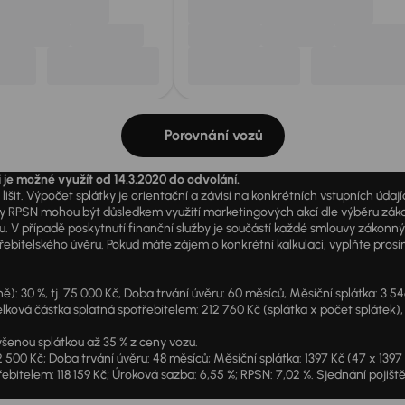
Porovnání vozů
i je možné využít od 14.3.2020 do odvolání.
išit. Výpočet splátky je orientační a závisí na konkrétních vstupních úda
PSN mohou být důsledkem využití marketingových akcí dle výběru zákazník
u. V případě poskytnutí finanční služby je součástí každé smlouvy zákonn
itelského úvěru. Pokud máte zájem o konkrétní kalkulaci, vyplňte prosím 
: 30 %, tj. 75 000 Kč, Doba trvání úvěru: 60 měsíců, Měsíční splátka: 3 5
lková částka splatná spotřebitelem: 212 760 Kč (splátka x počet splátek),
šenou splátkou až 35 % z ceny vozu.
2 500 Kč; Doba trvání úvěru: 48 měsíců; Měsíční splátka: 1397 Kč (47 x 139
ebitelem: 118 159 Kč; Úroková sazba: 6,55 %; RPSN: 7,02 %. Sjednání pojišt