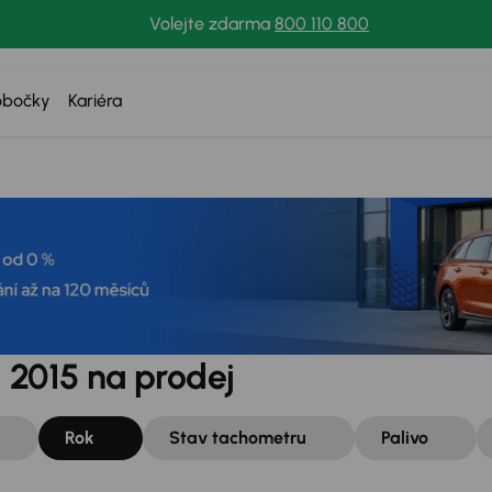
Volejte zdarma
800 110 800
obočky
Kariéra
 2015 na prodej
Rok
Stav tachometru
Palivo