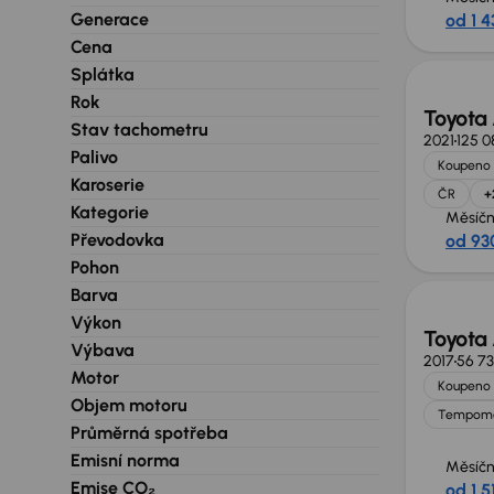
Generace
od 1 4
Cena
Splátka
Rok
Toyota
Stav tachometru
2021
125 0
Palivo
Koupeno 
Karoserie
ČR
+
Kategorie
Měsíčn
Převodovka
od 93
Pohon
Barva
Výkon
Toyota
Výbava
2017
56 7
Motor
Koupeno 
Objem motoru
Tempom
Průměrná spotřeba
Emisní norma
Měsíčn
Emise CO₂
od 1 5