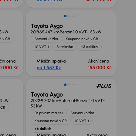
Toyota Aygo
3 kW
2018
65 447 km
Benzín
1.0 VVT-i
53 kW
é v ČR
Servisní knížka
Koupeno nové v ČR
1.0 VVT-i
Serv.kniha
+2 dalších
ční cena
Měsíční splátka
Akční cena
0 000 Kč
od 1 557 Kč
155 000 Kč
Zlevněno o 10 000 Kč
Toyota Aygo
3 kW
2022
9 707 km
Automat
Benzín
1.0 VVT-i
53 kW
 ČR
Po prvním majiteli
Servisní knížka
Koupeno nové v ČR
1.0 VVT-i
+6 dalších
ční cena
Měsíční splátka
Akční cena