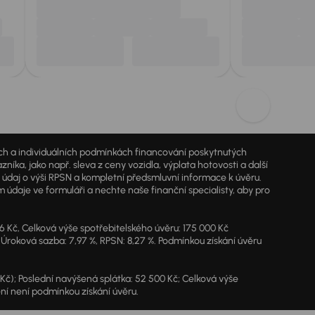
jích a individuálních podmínkách financování poskytnutých
a, jako např. sleva z ceny vozidla, výplata hotovosti a další
ý údaj o výši RPSN a kompletní předsmluvní informace k úvěru.
údaje ve formuláři a nechte naše finanční specialisty, aby pro
46 Kč, Celková výše spotřebitelského úvěru: 175 000 Kč
 Úroková sazba: 7,97 %, RPSN: 8,27 %. Podmínkou získání úvěru
7 Kč); Poslední navýšená splátka: 52 500 Kč; Celková výše
ění není podmínkou získání úvěru.