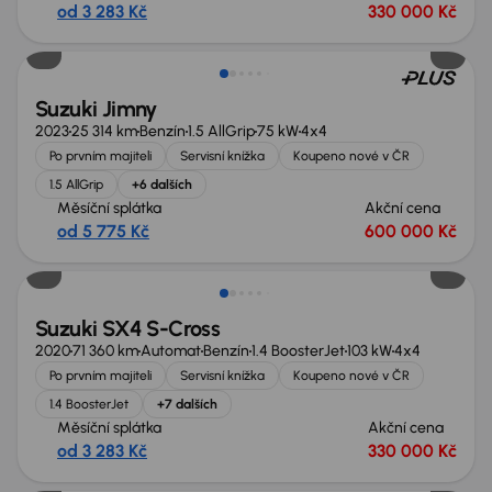
od 3 283 Kč
330 000 Kč
Suzuki Jimny
2023
25 314 km
Benzín
1.5 AllGrip
75 kW
4x4
Po prvním majiteli
Servisní knížka
Koupeno nové v ČR
1.5 AllGrip
+6 dalších
Měsíční splátka
Akční cena
od 5 775 Kč
600 000 Kč
Zlevněno o 30 000 Kč
Suzuki SX4 S-Cross
2020
71 360 km
Automat
Benzín
1.4 BoosterJet
103 kW
4x4
Po prvním majiteli
Servisní knížka
Koupeno nové v ČR
1.4 BoosterJet
+7 dalších
Měsíční splátka
Akční cena
od 3 283 Kč
330 000 Kč