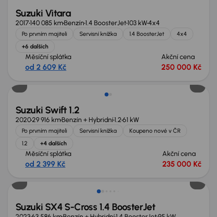
Suzuki Vitara
2017
140 085 km
Benzín
1.4 BoosterJet
103 kW
4x4
Po prvním majiteli
Servisní knížka
1.4 BoosterJet
4x4
+6 dalších
Měsíční splátka
Akční cena
od 2 609 Kč
250 000 Kč
Suzuki Swift 1.2
2020
29 916 km
Benzín + Hybridní
1.2
61 kW
Po prvním majiteli
Servisní knížka
Koupeno nové v ČR
1.2
+4 dalších
Měsíční splátka
Akční cena
od 2 399 Kč
235 000 Kč
Nově v nabídce
Suzuki SX4 S-Cross 1.4 BoosterJet
2023
63 586 km
Benzín + Hybridní
1.4 BoosterJet
95 kW