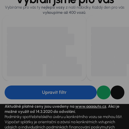
Vybíráme pro vás ty
nejlepší vozy
z naší nabídky. Každý den pro vás
vykoupíme až 400 vozů
.
Upravit filtr
Aktuálně platné ceny jsou uvedeny na
www.aaaauto.cz
. Akci je
možné využít od 14.3.2020 do odvolání.
Podmínky spotřebitelského úvěru u konkrétního vozu se mohou lišit.
Výpočet splátky je orientační a závisí na konkrétních vstupních
údajích a individuálních podmínkách financování poskytnutých