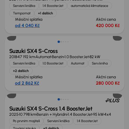
Servisní knížka
1.4 BoosterJet
automatická klimatizace
Tempomat
+1 dalších
Měsíční splátka
Akční cena
od 4 040 Kč
420 000 Kč
Extra sleva 19 000 Kč
Suzuki SX4 S-Cross
2018
47 192 km
Automat
Benzín
1.0 BoosterJet
82 kW
Servisní knížka
1.0 BoosterJet
Automat
Serv.kniha
+2 dalších
Měsíční splátka
Akční cena
od 2 862 Kč
280 000 Kč
Nově v nabídce
Suzuki SX4 S-Cross 1.4 BoosterJet
2025
10 798 km
Benzín + Hybridní
1.4 BoosterJet
95 kW
4x4
Po prvním majiteli
Servisní knížka
1.4 BoosterJet
Tovární záruka
+5 dalších