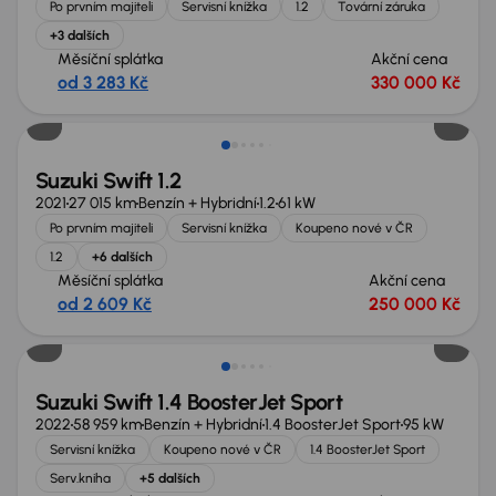
Po prvním majiteli
Servisní knížka
1.2
Tovární záruka
+3 dalších
Měsíční splátka
Akční cena
od 3 283 Kč
330 000 Kč
Suzuki Swift 1.2
2021
27 015 km
Benzín + Hybridní
1.2
61 kW
Po prvním majiteli
Servisní knížka
Koupeno nové v ČR
1.2
+6 dalších
Měsíční splátka
Akční cena
od 2 609 Kč
250 000 Kč
Suzuki Swift 1.4 BoosterJet Sport
2022
58 959 km
Benzín + Hybridní
1.4 BoosterJet Sport
95 kW
Servisní knížka
Koupeno nové v ČR
1.4 BoosterJet Sport
Serv.kniha
+5 dalších