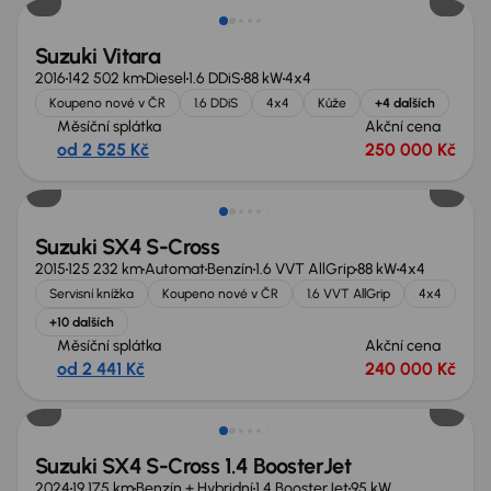
Suzuki Vitara
2016
142 502 km
Diesel
1.6 DDiS
88 kW
4x4
Koupeno nové v ČR
1.6 DDiS
4x4
Kůže
+4 dalších
Měsíční splátka
Akční cena
od 2 525 Kč
250 000 Kč
Suzuki SX4 S-Cross
2015
125 232 km
Automat
Benzín
1.6 VVT AllGrip
88 kW
4x4
Servisní knížka
Koupeno nové v ČR
1.6 VVT AllGrip
4x4
+10 dalších
Měsíční splátka
Akční cena
od 2 441 Kč
240 000 Kč
Ušetříte 79 999 Kč
Suzuki SX4 S-Cross 1.4 BoosterJet
2024
19 175 km
Benzín + Hybridní
1.4 BoosterJet
95 kW