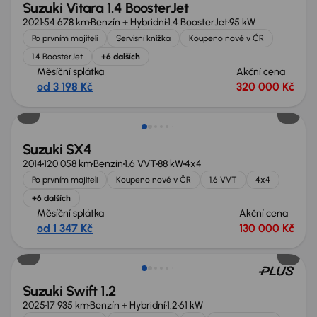
Suzuki Vitara 1.4 BoosterJet
2021
54 678 km
Benzín + Hybridní
1.4 BoosterJet
95 kW
Po prvním majiteli
Servisní knížka
Koupeno nové v ČR
1.4 BoosterJet
+6 dalších
Měsíční splátka
Akční cena
od 3 198 Kč
320 000 Kč
Suzuki SX4
2014
120 058 km
Benzín
1.6 VVT
88 kW
4x4
Po prvním majiteli
Koupeno nové v ČR
1.6 VVT
4x4
+6 dalších
Měsíční splátka
Akční cena
od 1 347 Kč
130 000 Kč
Extra sleva 20 500 Kč
Suzuki Swift 1.2
2025
17 935 km
Benzín + Hybridní
1.2
61 kW