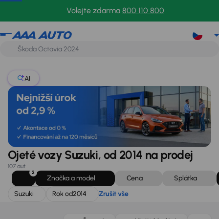
Suzuki
Rok od
2014
Zrušit vše
Volejte zdarma
800 110 800
AI
Ojeté vozy Suzuki, od 2014 na prodej
107 aut
2
Značka a model
Cena
Splátka
Suzuki
Rok od
2014
Zrušit vše
Možnost odpočtu DPH