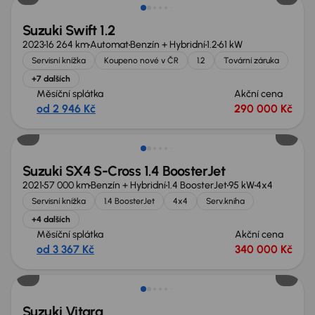
Suzuki Swift 1.2
2023
16 264 km
Automat
Benzín + Hybridní
1.2
61 kW
Servisní knížka
Koupeno nové v ČR
1.2
Tovární záruka
+7 dalších
Měsíční splátka
Akční cena
od 2 946 Kč
290 000 Kč
Nově v nabídce
Suzuki SX4 S-Cross 1.4 BoosterJet
2021
57 000 km
Benzín + Hybridní
1.4 BoosterJet
95 kW
4x4
Servisní knížka
1.4 BoosterJet
4x4
Serv.kniha
+4 dalších
Měsíční splátka
Akční cena
od 3 367 Kč
340 000 Kč
Suzuki Vitara