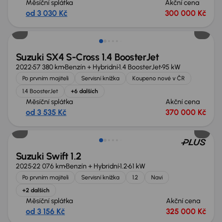
Měsíční splátka
Akční cena
od 3 030 Kč
300 000 Kč
Možnost odpočtu DPH
Suzuki SX4 S-Cross 1.4 BoosterJet
2022
57 380 km
Benzín + Hybridní
1.4 BoosterJet
95 kW
Po prvním majiteli
Servisní knížka
Koupeno nové v ČR
1.4 BoosterJet
+6 dalších
Měsíční splátka
Akční cena
od 3 535 Kč
370 000 Kč
Možnost odpočtu DPH
Suzuki Swift 1.2
2025
22 076 km
Benzín + Hybridní
1.2
61 kW
Po prvním majiteli
Servisní knížka
1.2
Navi
+2 dalších
Měsíční splátka
Akční cena
od 3 156 Kč
325 000 Kč