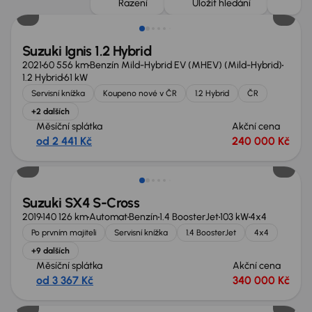
Řazení
Uložit hledání
Suzuki Ignis 1.2 Hybrid
2021
60 556 km
Benzín Mild-Hybrid EV (MHEV) (Mild-Hybrid)
1.2 Hybrid
61 kW
Servisní knížka
Koupeno nové v ČR
1.2 Hybrid
ČR
+2 dalších
Měsíční splátka
Akční cena
od 2 441 Kč
240 000 Kč
Nově v nabídce
Suzuki SX4 S-Cross
2019
140 126 km
Automat
Benzín
1.4 BoosterJet
103 kW
4x4
Po prvním majiteli
Servisní knížka
1.4 BoosterJet
4x4
+9 dalších
Měsíční splátka
Akční cena
od 3 367 Kč
340 000 Kč
Zlevněno o 40 000 Kč