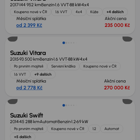
2017
144 952 km
Benzín
1.6 VVT
88 kW
4x4
Koupeno nové v ČR
1.6 VVT
4x4
Kůže
+4 dalších
Měsíční splátka
Akční cena
od 2 399 Kč
235 000 Kč
Suzuki Vitara
2015
93 500 km
Benzín
1.6 VVT
88 kW
4x4
Po prvním majiteli
Servisní knížka
Koupeno nové v ČR
1.6 VVT
+9 dalších
Měsíční splátka
Akční cena
od 2 778 Kč
270 000 Kč
Suzuki Swift
2014
45 288 km
Automat
Benzín
1.2
69 kW
Po prvním majiteli
Koupeno nové v ČR
1.2
Automat
+5 dalších