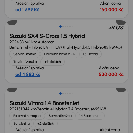
Měsíční splátka
Akční cena
od 1 599 Kč
160 000 Kč
Zlevněno o 10 000 Kč
Suzuki SX4 S-Cross 1.5 Hybrid
2024
33 661 km
Automat
Benzín Full-Hybrid EV (FHEV) (Full-Hybrid)
1.5 Hybrid
85 kW
4x4
Servisní knížka
Koupeno nové v ČR
1.5 Hybrid
Tovární záruka
+9 dalších
Měsíční splátka
Akční cena
od 4 882 Kč
520 000 Kč
Nově v nabídce
Suzuki Vitara 1.4 BoosterJet
2021
51 344 km
Benzín + Hybridní
1.4 BoosterJet
95 kW
Po prvním majiteli
Servisní knížka
1.4 BoosterJet
Serv.kniha
+2 dalších
Měsíční splátka
Akční cena