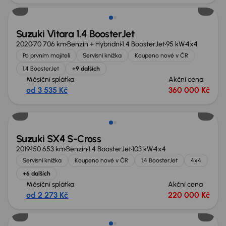
Suzuki Vitara 1.4 BoosterJet
2020
70 706 km
Benzín + Hybridní
1.4 BoosterJet
95 kW
4x4
Po prvním majiteli
Servisní knížka
Koupeno nové v ČR
1.4 BoosterJet
+9 dalších
Měsíční splátka
Akční cena
od 3 535 Kč
360 000 Kč
Suzuki SX4 S-Cross
2019
150 653 km
Benzín
1.4 BoosterJet
103 kW
4x4
Servisní knížka
Koupeno nové v ČR
1.4 BoosterJet
4x4
+6 dalších
Měsíční splátka
Akční cena
od 2 273 Kč
220 000 Kč