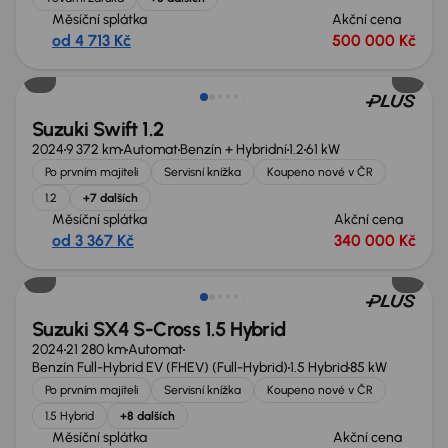
Měsíční splátka
Akční cena
od 4 713 Kč
500 000 Kč
Ušetříte 129 000 Kč
Suzuki Swift 1.2
2024
9 372 km
Automat
Benzín + Hybridní
1.2
61 kW
Po prvním majiteli
Servisní knížka
Koupeno nové v ČR
1.2
+7 dalších
Měsíční splátka
Akční cena
od 3 367 Kč
340 000 Kč
Zlevněno o 20 000 Kč
Suzuki SX4 S-Cross 1.5 Hybrid
2024
21 280 km
Automat
Benzín Full-Hybrid EV (FHEV) (Full-Hybrid)
1.5 Hybrid
85 kW
Po prvním majiteli
Servisní knížka
Koupeno nové v ČR
1.5 Hybrid
+8 dalších
Měsíční splátka
Akční cena