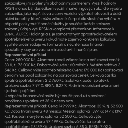
zákazníkovi jim zvoleným obchodním partnerem. Vyšší hodnoty
RPSN mohou být důsledkem využití marketingových akcí dle výběru
zákazníka, jako např. sleva z ceny vozidla, výplata hotovosti a další
akční benefity, které může zákazník čerpat dle vlastního výběru. V
případě poskytnutí finanční služby je součástí každé smlouvy
zákonný údaj o výši RPSN a kompletní předsmluvní informace k
úvěru. AURES Holdings a.s. je samostatným zprostředkovatelem
spotřebitelského úvěru. Pokud máte zájem o konkrétní kalkulaci,
vyplňte prosím údaje ve formuláři a nechte naše finanční
specialisty, aby pro vás na míru sestavili finanční plán.
Reprezentativní příklad
Cena: 250 000 Kč, Akontace (podíl zákazníka na pořizovací ceně):
30 %, tj. 75 000 Kč, Doba trvání úvěru: 60 měsíců, Měsíční splátka: 3
546 Kč, Celková výše spotřebitelského úvěru: 175 000 Kč (pořizovací
cena mínus podíl zákazníka na pořizovací ceně), Celková částka
splatná spotřebitelem: 212 760 Kč (splátka x počet splátek),
Úroková sazba: 7,97 %, RPSN: 8,27 %. Podmínkou získání úvěru není
sjednání pojištění.
U výpočtu financování může být použit produkt s poslední
navýšenou splátkou až 35 % z ceny vozu.
Reprezentativní příklad:
Cena: 149 999 Kč; Akontace: 35 %, tj. 52 500
Kč; Doba trvání úvěru: 48 měsíců; Měsíční splátka: 1397 Kč (47 x 1397
Kč); Poslední navýšená splátka: 52 500 Kč; Celková výše
spotřebitelského úvěru: 97 499 Kč; Celková částka splatná
spotřebitelem: 118 159 Kč; Úroková sazba: 6,55 %; RPSN: 7,02 %.