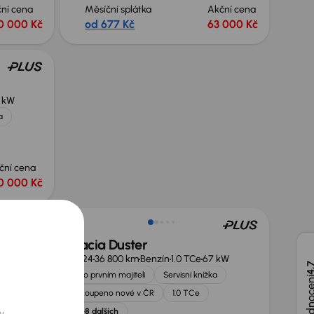
ní cena
Měsíční splátka
Akční cena
0 000 Kč
od 677 Kč
63 000 Kč
 kW
a
ční cena
0 000 Kč
Nově v nabídce
Dacia Duster
 kW
2024
36 800 km
Benzín
1.0 TCe
67 kW
4,
 ČR
Po prvním majiteli
Servisní knížka
Koupeno nové v ČR
1.0 TCe
+8 dalších
y