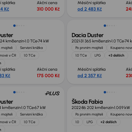
í splátka
Akční cena
Měsíční splátka
Ak
14 Kč
310 000 Kč
od 2 483 Kč
24
uster
Dacia Duster
324 km
Benzín
1.0 TCe
74 kW
2021
31 365 km
Benzín
1.0 TCe
74 
 majiteli
Servisní knížka
Po prvním majiteli
Koupeno nov
nové v ČR
1.0 TCe
1.0 TCe
LPG
+3 dalších
h
í splátka
Akční cena
Měsíční splátka
Ak
83 Kč
175 000 Kč
od 2 357 Kč
23
te 59 999 Kč
uster
Škoda Fabia
4 km
Benzín
1.0 TCe
67 kW
2022
86 202 km
Benzín
1.0
59 kW
 majiteli
Servisní knížka
Po prvním majiteli
Koupeno nov
nové v ČR
1.0 TCe
1.0
LPG
+2 dalších
h