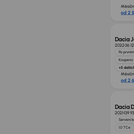
Měsíčn
od 2 
Zlevně
Dacia 
2022
36 1
Po prvním
Koupeno 
+5 dalšíc
Měsíčn
od 2 
Zlevně
Dacia D
2021
139 9
Servisní 
1.0 TCe