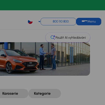
Řazení
Uložit hledání
800 110 800
Menu
Použít AI vyhledávání
Karoserie
Kategorie