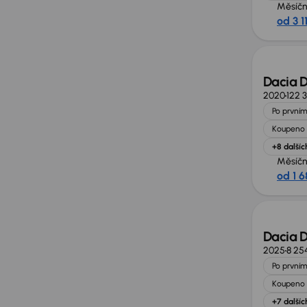
Měsíčn
od 3 1
Dacia D
2020
122 
Po prvním
Koupeno 
+8 dalšíc
Měsíčn
od 1 6
Ušetří
Dacia D
2025
8 25
Po prvním
Koupeno 
+7 dalšíc