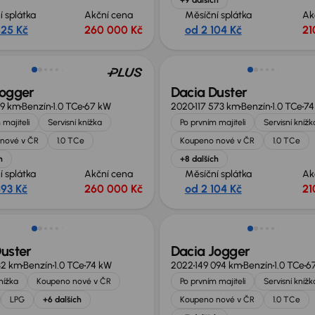
í splátka
Akční cena
Měsíční splátka
Ak
525 Kč
260 000 Kč
od 2 104 Kč
21
no o 10 000 Kč
Možnost odpočtu DPH
Jogger
Dacia Duster
29 km
Benzín
1.0 TCe
67 kW
2020
117 573 km
Benzín
1.0 TCe
74
 majiteli
Servisní knížka
Po prvním majiteli
Servisní knížk
nové v ČR
1.0 TCe
Koupeno nové v ČR
1.0 TCe
h
+8 dalších
í splátka
Akční cena
Měsíční splátka
Ak
693 Kč
260 000 Kč
od 2 104 Kč
21
no o 20 000 Kč
Možnost odpočtu DPH
uster
Dacia Jogger
32 km
Benzín
1.0 TCe
74 kW
2022
149 094 km
Benzín
1.0 TCe
6
knížka
Koupeno nové v ČR
Po prvním majiteli
Servisní knížk
LPG
+6 dalších
Koupeno nové v ČR
1.0 TCe