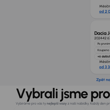
Měsíčn
od 2 
Dacia 
2024
42 6
Po prvním
Koupeno 
+6 dalšíc
Měsíčn
od 3 
Zpět n
Vybrali jsme pro
Vybíráme pro vás ty
nejlepší vozy
z naší nabídky. Každý den p