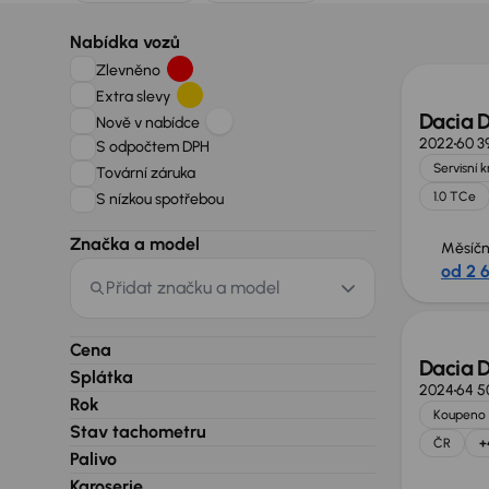
Nově v
Nabídka vozů
Zlevněno
Extra slevy
Dacia D
Nově v nabídce
2022
60 3
S odpočtem DPH
Servisní 
Tovární záruka
1.0 TCe
S nízkou spotřebou
Značka a model
Měsíčn
od 2 
Zlevně
Přidat značku a model
Cena
Dacia D
Splátka
2024
64 5
Rok
Koupeno 
Stav tachometru
ČR
+
Palivo
Karoserie