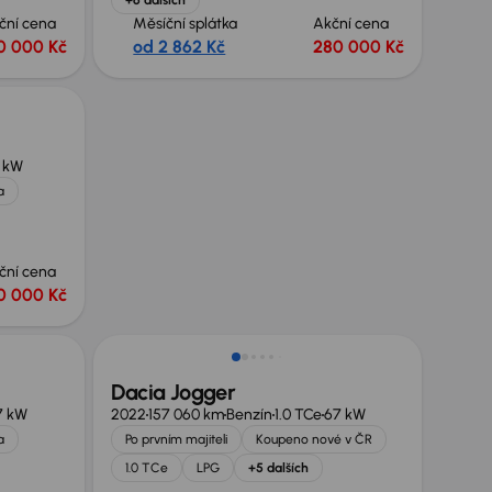
ční cena
Měsíční splátka
Akční cena
0 000 Kč
od 2 862 Kč
280 000 Kč
 kW
a
ční cena
0 000 Kč
Dacia Jogger
7 kW
2022
157 060 km
Benzín
1.0 TCe
67 kW
a
Po prvním majiteli
Koupeno nové v ČR
1.0 TCe
LPG
+5 dalších