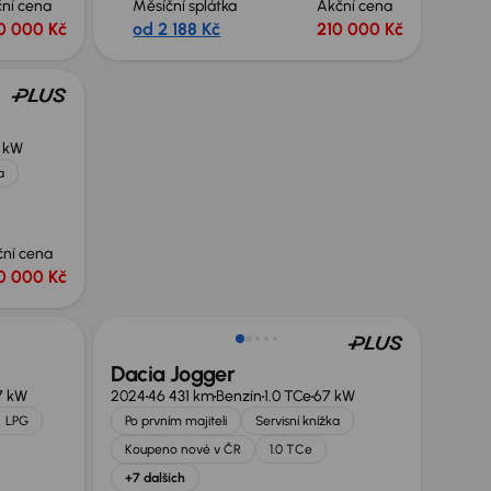
ní cena
Měsíční splátka
Akční cena
0 000 Kč
od 2 188 Kč
210 000 Kč
 kW
a
ční cena
0 000 Kč
Možnost odpočtu DPH
Dacia Jogger
7 kW
2024
46 431 km
Benzín
1.0 TCe
67 kW
LPG
Po prvním majiteli
Servisní knížka
Koupeno nové v ČR
1.0 TCe
+7 dalších