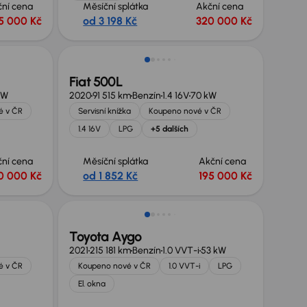
ční cena
Měsíční splátka
Akční cena
5 000 Kč
od 3 198 Kč
320 000 Kč
Možnost odpočtu DPH
Fiat 500L
kW
2020
91 515 km
Benzín
1.4 16V
70 kW
é v ČR
Servisní knížka
Koupeno nové v ČR
1.4 16V
LPG
+5 dalších
ční cena
Měsíční splátka
Akční cena
0 000 Kč
od 1 852 Kč
195 000 Kč
Možnost odpočtu DPH
Toyota Aygo
2021
215 181 km
Benzín
1.0 VVT-i
53 kW
é v ČR
Koupeno nové v ČR
1.0 VVT-i
LPG
El. okna