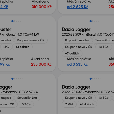
í splátka
Akční cena
Měsíční splátka
Akč
14 Kč
310 000 Kč
od 2 525 Kč
25
Ušetříte 149 999 Kč
uster
Dacia Jogger
9 km
Benzín
1.0 TCe
74 kW
2025
23 509 km
Benzín
1.0 TCe
67
 majiteli
Koupeno nové v ČR
Po prvním majiteli
Servisní knížk
LPG
+3 dalších
Koupeno nové v ČR
1.0 TCe
+7 dalších
í splátka
Akční cena
Měsíční splátka
Ak
399 Kč
235 000 Kč
od 3 535 Kč
36
no o 50 000 Kč
Jogger
Dacia Jogger
3 km
Benzín
1.0 TCe
67 kW
2022
123 537 km
Benzín
1.0 TCe
6
 majiteli
Servisní knížka
Koupeno nové v ČR
1.0 TCe
nové v ČR
1.0 TCe
7 Míst
+6 dalších
h