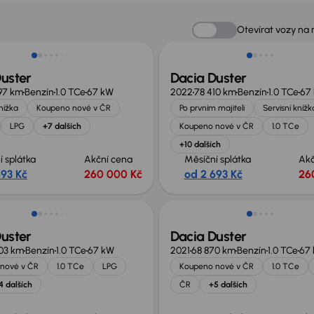
 nabídce
Zlevněno o 20 000 Kč
Otevírat vozy na
uster
Dacia Duster
97 km
Benzín
1.0 TCe
67 kW
2022
78 410 km
Benzín
1.0 TCe
67
knížka
Koupeno nové v ČR
Po prvním majiteli
Servisní knížk
LPG
+7 dalších
Koupeno nové v ČR
1.0 TCe
+10 dalších
í splátka
Akční cena
Měsíční splátka
Akč
693 Kč
260 000 Kč
od 2 693 Kč
26
no o 10 000 Kč
uster
Dacia Duster
03 km
Benzín
1.0 TCe
67 kW
2021
68 870 km
Benzín
1.0 TCe
67
nové v ČR
1.0 TCe
LPG
Koupeno nové v ČR
1.0 TCe
4 dalších
ČR
+5 dalších