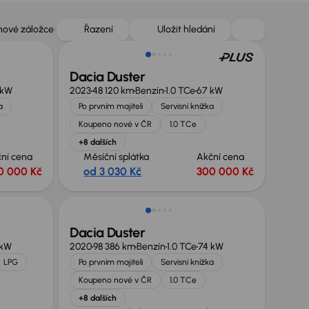
Možnost odpočtu DPH
 nové záložce
Řazení
Uložit hledání
Dacia Duster
 kW
2023
48 120 km
Benzín
1.0 TCe
67 kW
a
Po prvním majiteli
Servisní knížka
Koupeno nové v ČR
1.0 TCe
+8 dalších
ní cena
Měsíční splátka
Akční cena
0 000 Kč
od 3 030 Kč
300 000 Kč
Dacia Duster
 kW
2020
98 386 km
Benzín
1.0 TCe
74 kW
LPG
Po prvním majiteli
Servisní knížka
Koupeno nové v ČR
1.0 TCe
+8 dalších