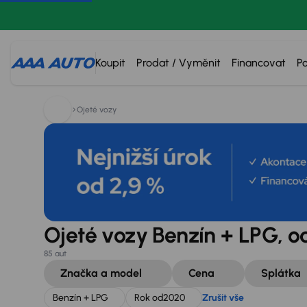
Hledáte:
Benzín + LPG
Rok od
2020
Zrušit vše
Koupit
Prodat / Vyměnit
Financovat
P
Ojeté vozy
Ojeté vozy Benzín + LPG, o
85 aut
Značka a model
Cena
Splátka
Benzín + LPG
Rok od
2020
Zrušit vše