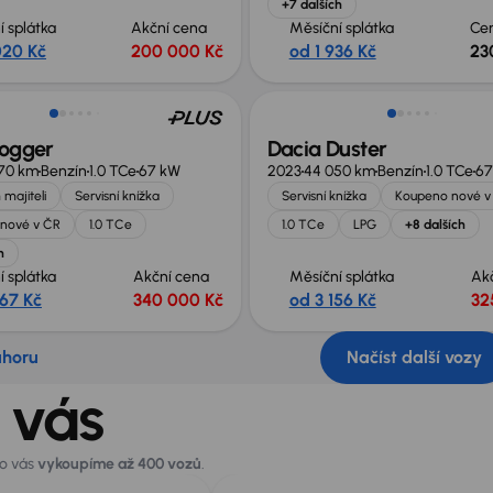
+7 dalších
í splátka
Akční cena
Měsíční splátka
Ce
020 Kč
200 000 Kč
od 1 936 Kč
23
Jogger
Dacia Duster
70 km
Benzín
1.0 TCe
67 kW
2023
44 050 km
Benzín
1.0 TCe
67
 majiteli
Servisní knížka
Servisní knížka
Koupeno nové v
nové v ČR
1.0 TCe
1.0 TCe
LPG
+8 dalších
h
í splátka
Akční cena
Měsíční splátka
Ak
367 Kč
340 000 Kč
od 3 156 Kč
32
ahoru
Načíst další vozy
 vás
ro vás
vykoupíme až 400 vozů
.