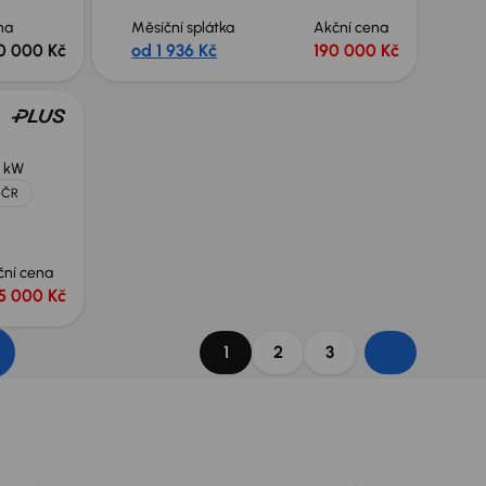
na
Měsíční splátka
Akční cena
0 000 Kč
od 1 936 Kč
190 000 Kč
 kW
 ČR
ční cena
5 000 Kč
1
2
3