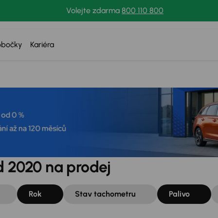
Volejte zdarma
800 110 800
obočky
Kariéra
d 2020 na prodej
Rok
Stav tachometru
Palivo