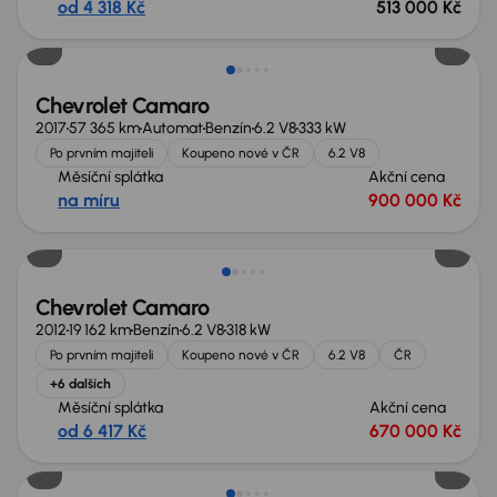
od 4 318 Kč
513 000 Kč
Možnost odpočtu DPH
Chevrolet Camaro
2017
57 365 km
Automat
Benzín
6.2 V8
333 kW
Po prvním majiteli
Koupeno nové v ČR
6.2 V8
Měsíční splátka
Akční cena
na míru
900 000 Kč
Chevrolet Camaro
2012
19 162 km
Benzín
6.2 V8
318 kW
Po prvním majiteli
Koupeno nové v ČR
6.2 V8
ČR
+6 dalších
Měsíční splátka
Akční cena
od 6 417 Kč
670 000 Kč
Možnost odpočtu DPH