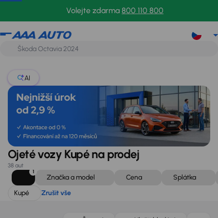
Kupé
Zrušit vše
Volejte zdarma
800 110 800
AI
Ojeté vozy Kupé na prodej
38 aut
1
Značka a model
Cena
Splátka
Kupé
Zrušit vše
Zlevněno o 39 700 Kč