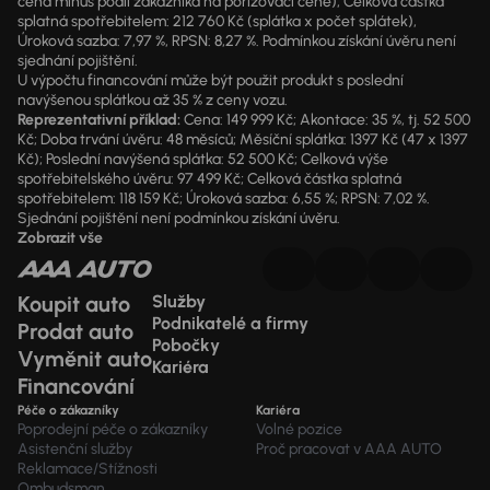
cena mínus podíl zákazníka na pořizovací ceně), Celková částka
splatná spotřebitelem: 212 760 Kč (splátka x počet splátek),
Úroková sazba: 7,97 %, RPSN: 8,27 %. Podmínkou získání úvěru není
sjednání pojištění.
U výpočtu financování může být použit produkt s poslední
navýšenou splátkou až 35 % z ceny vozu.
Reprezentativní příklad:
Cena: 149 999 Kč; Akontace: 35 %, tj. 52 500
Kč; Doba trvání úvěru: 48 měsíců; Měsíční splátka: 1397 Kč (47 x 1397
Kč); Poslední navýšená splátka: 52 500 Kč; Celková výše
spotřebitelského úvěru: 97 499 Kč; Celková částka splatná
spotřebitelem: 118 159 Kč; Úroková sazba: 6,55 %; RPSN: 7,02 %.
Sjednání pojištění není podmínkou získání úvěru.
Zobrazit vše
Koupit auto
Služby
Podnikatelé a firmy
Prodat auto
Pobočky
Vyměnit auto
Kariéra
Financování
Péče o zákazníky
Kariéra
Poprodejní péče o zákazníky
Volné pozice
Asistenční služby
Proč pracovat v AAA AUTO
Reklamace/Stížnosti
Ombudsman