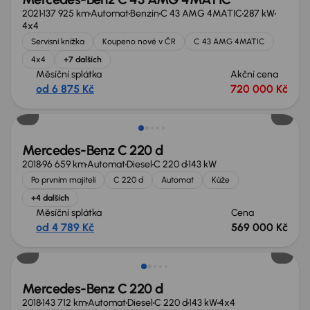
2021
137 925 km
Automat
Benzín
C 43 AMG 4MATIC
287 kW
4x4
Servisní knížka
Koupeno nové v ČR
C 43 AMG 4MATIC
4x4
+7 dalších
Měsíční splátka
Akční cena
od 6 875 Kč
720 000 Kč
Mercedes-Benz C 220 d
2018
96 659 km
Automat
Diesel
C 220 d
143 kW
Po prvním majiteli
C 220 d
Automat
Kůže
+4 dalších
Měsíční splátka
Cena
od 4 789 Kč
569 000 Kč
Zlevněno o 10 000 Kč
Mercedes-Benz C 220 d
2018
143 712 km
Automat
Diesel
C 220 d
143 kW
4x4