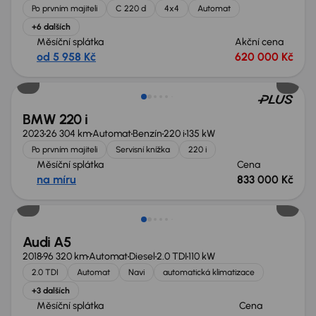
Po prvním majiteli
C 220 d
4x4
Automat
+6 dalších
Měsíční splátka
Akční cena
od 5 958 Kč
620 000 Kč
BMW 220 i
2023
26 304 km
Automat
Benzín
220 i
135 kW
Po prvním majiteli
Servisní knížka
220 i
Měsíční splátka
Cena
na míru
833 000 Kč
Audi A5
2018
96 320 km
Automat
Diesel
2.0 TDI
110 kW
2.0 TDI
Automat
Navi
automatická klimatizace
+3 dalších
Měsíční splátka
Cena