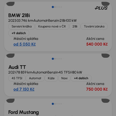
BMW 218i
2023
33 746 km
Automat
Benzín
218i
100 kW
Servisní knížka
Koupeno nové v ČR
218i
Tovární záruka
+9 dalších
Měsíční splátka
Akční cena
od 5 050 Kč
540 000 Kč
Audi TT
2021
78 859 km
Automat
Benzín
45 TFSI
180 kW
45 TFSI
Automat
Kůže
Navi
+4 dalších
Měsíční splátka
Akční cena
od 7 150 Kč
750 000 Kč
Ford Mustang