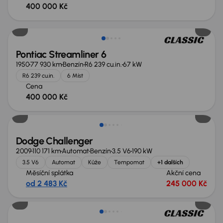
400 000 Kč
Zlevněno o 40 000 Kč
Pontiac Streamliner 6
1950
77 930 km
Benzín
R6 239 cu.in.
67 kW
R6 239 cu.in.
6 Míst
Cena
400 000 Kč
Dodge Challenger
2009
110 171 km
Automat
Benzín
3.5 V6
190 kW
3.5 V6
Automat
Kůže
Tempomat
+1 dalších
Měsíční splátka
Akční cena
od 2 483 Kč
245 000 Kč
Zlevněno o 40 000 Kč