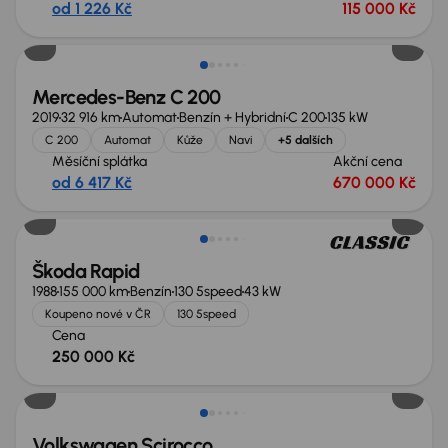
od 1 226 Kč
115 000 Kč
Mercedes-Benz C 200
2019
32 916 km
Automat
Benzín + Hybridní
C 200
135 kW
C 200
Automat
Kůže
Navi
+5 dalších
Měsíční splátka
Akční cena
od 6 417 Kč
670 000 Kč
Škoda Rapid
1988
155 000 km
Benzín
130 5speed
43 kW
Koupeno nové v ČR
130 5speed
Cena
250 000 Kč
Volkswagen Scirocco