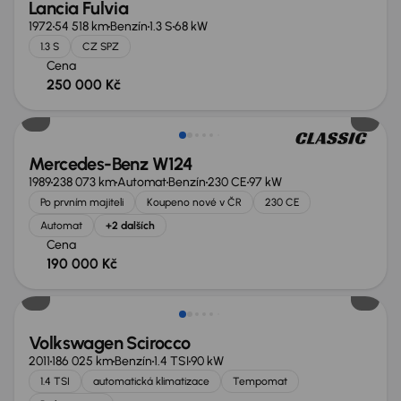
Lancia Fulvia
1972
54 518 km
Benzín
1.3 S
68 kW
1.3 S
CZ SPZ
Cena
250 000 Kč
Mercedes-Benz W124
1989
238 073 km
Automat
Benzín
230 CE
97 kW
Po prvním majiteli
Koupeno nové v ČR
230 CE
Automat
+2 dalších
Cena
190 000 Kč
Volkswagen Scirocco
2011
186 025 km
Benzín
1.4 TSI
90 kW
1.4 TSI
automatická klimatizace
Tempomat