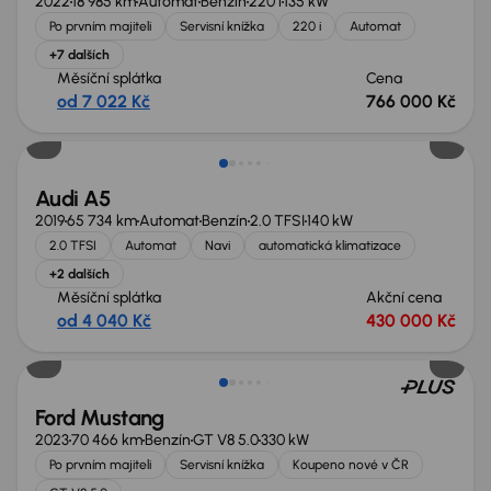
2022
18 985 km
Automat
Benzín
220 i
135 kW
Po prvním majiteli
Servisní knížka
220 i
Automat
+7 dalších
Měsíční splátka
Cena
od 7 022 Kč
766 000 Kč
Audi A5
2019
65 734 km
Automat
Benzín
2.0 TFSI
140 kW
2.0 TFSI
Automat
Navi
automatická klimatizace
+2 dalších
Měsíční splátka
Akční cena
od 4 040 Kč
430 000 Kč
Ford Mustang
2023
70 466 km
Benzín
GT V8 5.0
330 kW
Po prvním majiteli
Servisní knížka
Koupeno nové v ČR