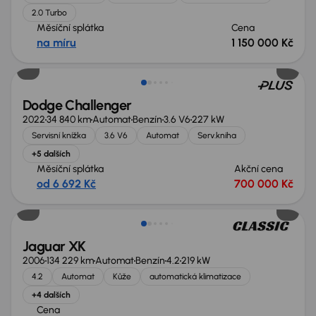
2.0 Turbo
Měsíční splátka
Cena
na míru
1 150 000 Kč
Dodge Challenger
2022
34 840 km
Automat
Benzín
3.6 V6
227 kW
Servisní knížka
3.6 V6
Automat
Serv.kniha
+5 dalších
Měsíční splátka
Akční cena
od 6 692 Kč
700 000 Kč
Jaguar XK
2006
134 229 km
Automat
Benzín
4.2
219 kW
4.2
Automat
Kůže
automatická klimatizace
+4 dalších
Cena