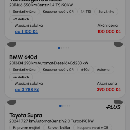
2011
166 550 km
Benzín
1.4 TSI
90 kW
Servisní knížka
Koupeno nové v ČR
1.4 TSI
Serv.kniha
+2 dalších
Měsíční splátka
Akční cena
od 1 100 Kč
100 000 Kč
BMW 640d
2013
134 298 km
Automat
Diesel
640d
230 kW
Servisní knížka
Koupeno nové v ČR
640d
Automat
+6 dalších
Měsíční splátka
Akční cena
od 3 788 Kč
390 000 Kč
Toyota Supra
2024
1 727 km
Automat
Benzín
2.0 Turbo
190 kW
Po prvním majiteli
Servisní knížka
Koupeno nové v ČR