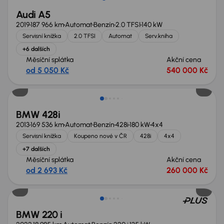
Audi A5
2019
187 966 km
Automat
Benzín
2.0 TFSI
140 kW
Servisní knížka
2.0 TFSI
Automat
Serv.kniha
+6 dalších
Měsíční splátka
Akční cena
od 5 050 Kč
540 000 Kč
Zlevněno o 10 000 Kč
BMW 428i
2013
169 536 km
Automat
Benzín
428i
180 kW
4x4
Servisní knížka
Koupeno nové v ČR
428i
4x4
+7 dalších
Měsíční splátka
Akční cena
od 2 693 Kč
260 000 Kč
BMW 220 i