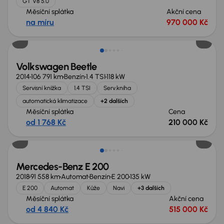
GT V8 5.0
Měsíční splátka
Akční cena
na míru
970 000 Kč
Zlevněno o 21 500 Kč
Volkswagen Beetle
2014
106 791 km
Benzín
1.4 TSI
118 kW
Servisní knížka
1.4 TSI
Serv.kniha
automatická klimatizace
+2 dalších
Měsíční splátka
Cena
od 1 768 Kč
210 000 Kč
Mercedes-Benz E 200
2018
91 558 km
Automat
Benzín
E 200
135 kW
E 200
Automat
Kůže
Navi
+3 dalších
Měsíční splátka
Akční cena
od 4 840 Kč
515 000 Kč
Nově v nabídce