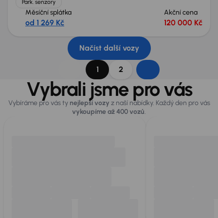
Park. senzory
Měsíční splátka
Akční cena
od 1 269 Kč
120 000 Kč
Načíst další vozy
1
2
Vybrali jsme pro vás
Vybíráme pro vás ty
nejlepší vozy
z naší nabídky. Každý den pro vás
vykoupíme až 400 vozů
.