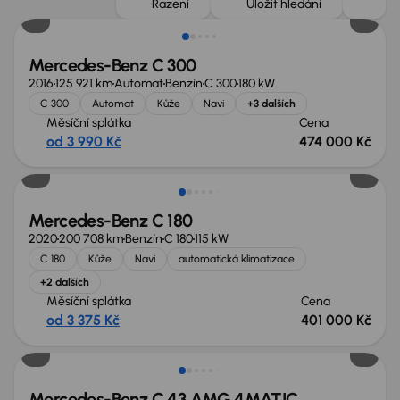
Řazení
Uložit hledání
Mercedes-Benz C 300
2016
125 921 km
Automat
Benzín
C 300
180 kW
C 300
Automat
Kůže
Navi
+3 dalších
Měsíční splátka
Cena
od 3 990 Kč
474 000 Kč
Zlevněno o 11 200 Kč
Mercedes-Benz C 180
2020
200 708 km
Benzín
C 180
115 kW
C 180
Kůže
Navi
automatická klimatizace
+2 dalších
Měsíční splátka
Cena
od 3 375 Kč
401 000 Kč
Možnost odpočtu DPH
Mercedes-Benz C 43 AMG 4MATIC