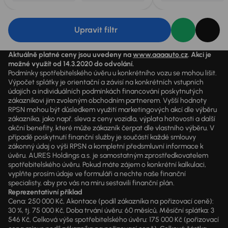
Upravit filtr
Aktuálně platné ceny jsou uvedeny na
www.aaaauto.cz
. Akci je
možné využít od 14.3.2020 do odvolání.
Podmínky spotřebitelského úvěru u konkrétního vozu se mohou lišit.
Výpočet splátky je orientační a závisí na konkrétních vstupních
údajích a individuálních podmínkách financování poskytnutých
zákazníkovi jim zvoleným obchodním partnerem. Vyšší hodnoty
RPSN mohou být důsledkem využití marketingových akcí dle výběru
zákazníka, jako např. sleva z ceny vozidla, výplata hotovosti a další
akční benefity, které může zákazník čerpat dle vlastního výběru. V
případě poskytnutí finanční služby je součástí každé smlouvy
zákonný údaj o výši RPSN a kompletní předsmluvní informace k
úvěru. AURES Holdings a.s. je samostatným zprostředkovatelem
spotřebitelského úvěru. Pokud máte zájem o konkrétní kalkulaci,
vyplňte prosím údaje ve formuláři a nechte naše finanční
specialisty, aby pro vás na míru sestavili finanční plán.
Reprezentativní příklad
Cena: 250 000 Kč, Akontace (podíl zákazníka na pořizovací ceně):
30 %, tj. 75 000 Kč, Doba trvání úvěru: 60 měsíců, Měsíční splátka: 3
546 Kč, Celková výše spotřebitelského úvěru: 175 000 Kč (pořizovací