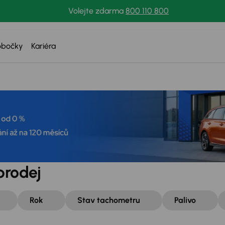
Volejte zdarma
800 110 800
obočky
Kariéra
prodej
Rok
Stav tachometru
Palivo