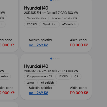
Hyundai i40
 kW
2013
105 814 km
Diesel
1.7 CRDi
100 kW
 ČR
Servisní knížka
Koupeno nové v ČR
ch
1.7 CRDi
Serv.kniha
+7 dalších
ční cena
Měsíční splátka
Akční cena
0 000 Kč
od 1 269 Kč
110 000 Kč
Hyundai i40
 kW
2014
137 135 km
Diesel
1.7 CRDi
100 kW
.kniha
Koupeno nové v ČR
1.7 CRDi
ČR
2.maj
+5 dalších
kční cena
Měsíční splátka
Akční cena
0 000 Kč
od 1 269 Kč
110 000 Kč