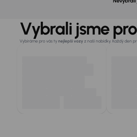
Nevybrali
Vybrali jsme pro
Vybíráme pro vás ty
nejlepší vozy
z naší nabídky. Každý den p