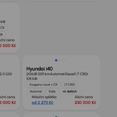
 kW
 ČR
ch
kční cena
10 000 Kč
Hyundai i40
2.0 GDI
2016
81 009 km
Automat
Diesel
1.7 CRDi
104 kW
Koupeno nové v ČR
1.7 CRDi
Automat
Kůže
+6 dalších
kční cena
Měsíční splátka
Akční cena
5 000 Kč
od 2 273 Kč
230 000 Kč
Možnost odpočtu DPH