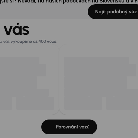
 jste si? Nevadí, na našich pobočkách na Slovensku a v
Najít podobný vůz
 vás
ro vás
vykoupíme až 400 vozů
.
Porovnání vozů