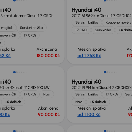
 i40
Hyundai i40
23 km
Automat
Diesel
1.7 CRDi
2017
161 959 km
Diesel
1.7 CRDi
104
Servisní knížka
Koupeno nové v
 majiteli
Servisní knížka
1.7 CRDi
Serv.kniha
+4 další
nové v ČR
1.7 CRDi
h
í splátka
Akční cena
Měsíční splátka
Ak
52 Kč
180 000 Kč
od 1 768 Kč
17
 i40
Hyundai i40
020 km
Diesel
1.7 CRDi
100 kW
2012
191 914 km
Diesel
1.7 CRDi
100
nové v ČR
1.7 CRDi
Navi
Servisní knížka
1.7 CRDi
Serv
+5 dalších
Navi
+5 dalších
í splátka
Akční cena
Měsíční splátka
A
00 Kč
90 000 Kč
od 1 100 Kč
9