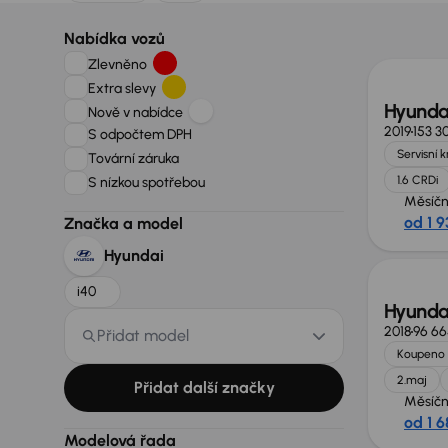
Nabídka vozů
Zlevněno
Extra slevy
Hyundai
Nově v nabídce
2019
153 3
S odpočtem DPH
Servisní 
Tovární záruka
1.6 CRDi
S nízkou spotřebou
Měsíčn
od 1 9
Značka a model
Hyundai
i40
Hyundai
2018
96 6
Přidat model
Koupeno 
2.maj
Přidat další značky
Měsíčn
od 1 6
Extra 
Modelová řada