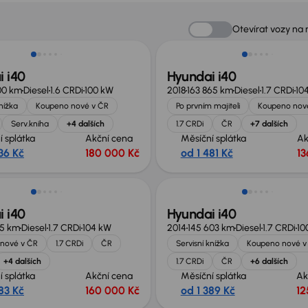
Možnost odpočtu DPH
Otevírat vozy na
 i40
Hyundai i40
00 km
Diesel
1.6 CRDi
100 kW
2018
163 865 km
Diesel
1.7 CRDi
10
knížka
Koupeno nové v ČR
Po prvním majiteli
Koupeno nov
Serv.kniha
+4 dalších
1.7 CRDi
ČR
+7 dalších
í splátka
Akční cena
Měsíční splátka
Ak
36 Kč
180 000 Kč
od 1 481 Kč
13
 i40
Hyundai i40
65 km
Diesel
1.7 CRDi
104 kW
2014
145 603 km
Diesel
1.7 CRDi
10
nové v ČR
1.7 CRDi
ČR
Servisní knížka
Koupeno nové v
+4 dalších
1.7 CRDi
ČR
+6 dalších
í splátka
Akční cena
Měsíční splátka
Ak
83 Kč
160 000 Kč
od 1 389 Kč
12
sleva 14 500 Kč
Zlevněno o 20 000 Kč