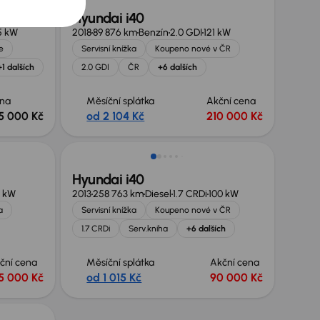
Hyundai i40
5 kW
2018
89 876 km
Benzín
2.0 GDI
121 kW
e
Servisní knížka
Koupeno nové v ČR
+1 dalších
2.0 GDI
ČR
+6 dalších
na
Měsíční splátka
Akční cena
5 000 Kč
od 2 104 Kč
210 000 Kč
Hyundai i40
0 kW
2013
258 763 km
Diesel
1.7 CRDi
100 kW
a
Servisní knížka
Koupeno nové v ČR
1.7 CRDi
Serv.kniha
+6 dalších
ční cena
Měsíční splátka
Akční cena
5 000 Kč
od 1 015 Kč
90 000 Kč