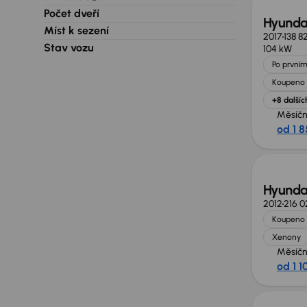
Počet dveří
Hyundai
Míst k sezení
2017
138 8
Stav vozu
104 kW
Po prvním
Koupeno 
+8 dalšíc
Měsíčn
od 1 8
Hyundai
2012
216 
Koupeno 
Xenony
Měsíčn
od 1 1