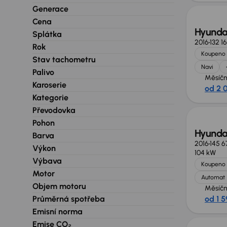
Generace
Cena
Hyundai
Splátka
2016
132 1
Rok
Koupeno 
Stav tachometru
Navi
Palivo
Měsíčn
Karoserie
od 2 
Kategorie
Převodovka
Pohon
Hyundai
Barva
2016
145 
Výkon
104 kW
Výbava
Koupeno 
Motor
Automat
Objem motoru
Měsíčn
Průměrná spotřeba
od 1 5
Možno
Emisní norma
Emise CO₂