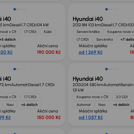
 i40
Hyundai i40
65 km
Diesel
1.7 CRDi
104 kW
2012
184 103 km
Diesel
1.7 CRDi
100
nové v ČR
1.7 CRDi
Kůže
Servisní knížka
Koupeno nové v
+5 dalších
1.7 CRDi
Serv.kniha
+7 další
í splátka
Akční cena
Měsíční splátka
A
020 Kč
190 000 Kč
od 1 269 Kč
1
 i40
Hyundai i40
672 km
Automat
Diesel
1.7 CRDi
2013
204 580 km
Automat
Benzín
131 kW
nové v ČR
1.7 CRDi
Koupeno nové v ČR
2.0 GDI
Navi
+6 dalších
Automat
Navi
+6 dalších
í splátka
Akční cena
Měsíční splátka
A
99 Kč
150 000 Kč
od 1 057 Kč
8
st odpočtu DPH