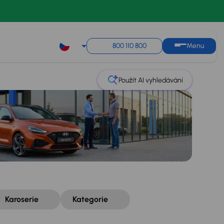
Řazení
Uložit hledání
800 110 800
Menu
Použít AI vyhledávání
Karoserie
Kategorie