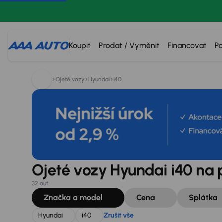
Hledáte:
Hyundai
i40
Zrušit vše
Koupit
Prodat / Vyměnit
Financovat
P
Ojeté vozy
Hyundai
i40
Ojeté vozy Hyundai i40 na 
32 aut
Značka a model
Cena
Splátka
Hyundai
i40
Zrušit vše