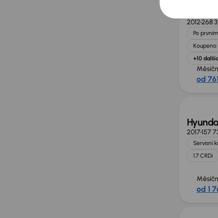
Hyundai
2012
268 
Po prvním
Koupeno 
+10 další
Měsíčn
od 76
Hyundai
2017
157 7
Servisní 
1.7 CRDi
Měsíčn
od 1 7