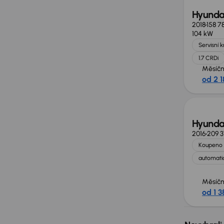
Hyundai
2018
158 7
104 kW
Servisní 
1.7 CRDi
Měsíčn
od 2 1
Hyundai
2016
209 
Koupeno 
automatic
Měsíčn
od 1 3