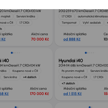
 i40
Hyundai i40
320 km
Diesel
1.7 CRDi
100 kW
2012
259 670 km
Diesel
1.7 CRDI
8
 majiteli
Servisní knížka
1.7 CRDI
automatická klimatizac
nové v ČR
1.7 CRDi
Tempomat
Vyhř. sedaček
ch
í splátka
Akční cena
Měsíční splátka
Ce
1 Kč
70 000 Kč
od 888 Kč
10
 i40
Hyundai i40
34 km
Diesel
1.7 CRDi
104 kW
2014
114 686 km
Diesel
1.7 CRDi
10
knížka
Koupeno nové v ČR
Po prvním majiteli
Servisní knížk
Serv.kniha
+4 dalších
Koupeno nové v ČR
1.7 CRDi
+7 dalších
í splátka
Akční cena
Měsíční splátka
Ak
68 Kč
170 000 Kč
od 1 515 Kč
15