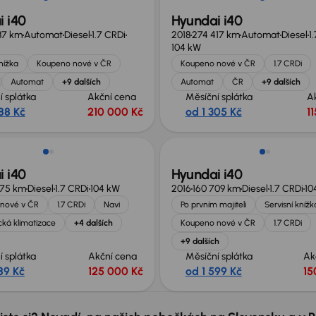
 i40
Hyundai i40
87 km
Automat
Diesel
1.7 CRDi
2018
274 417 km
Automat
Diesel
1
104 kW
knížka
Koupeno nové v ČR
Koupeno nové v ČR
1.7 CRDi
Automat
+9 dalších
Automat
ČR
+9 dalších
í splátka
Akční cena
Měsíční splátka
A
88 Kč
210 000 Kč
od 1 305 Kč
1
 i40
Hyundai i40
375 km
Diesel
1.7 CRDi
104 kW
2016
160 709 km
Diesel
1.7 CRDi
10
nové v ČR
1.7 CRDi
Navi
Po prvním majiteli
Servisní knížk
ká klimatizace
+4 dalších
Koupeno nové v ČR
1.7 CRDi
+9 dalších
í splátka
Akční cena
Měsíční splátka
Ak
89 Kč
125 000 Kč
od 1 599 Kč
15