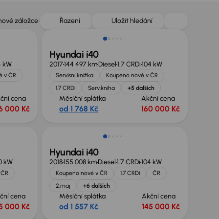
Zlevněno o 30 000 Kč
 nové záložce
Řazení
Uložit hledání
Hyundai i40
4 kW
2017
144 497 km
Diesel
1.7 CRDi
104 kW
é v ČR
Servisní knížka
Koupeno nové v ČR
1.7 CRDi
Serv.kniha
+5 dalších
ční cena
Měsíční splátka
Akční cena
6 000 Kč
od 1 768 Kč
160 000 Kč
Možnost odpočtu DPH
Hyundai i40
0 kW
2018
155 008 km
Diesel
1.7 CRDi
104 kW
 ČR
Koupeno nové v ČR
1.7 CRDi
ČR
2.maj
+6 dalších
ční cena
Měsíční splátka
Akční cena
5 000 Kč
od 1 557 Kč
145 000 Kč