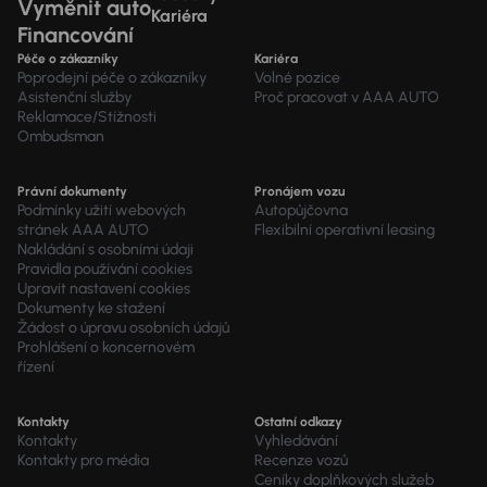
Vyměnit auto
Kariéra
Financování
Péče o zákazníky
Kariéra
Poprodejní péče o zákazníky
Volné pozice
Asistenční služby
Proč pracovat v AAA AUTO
Reklamace/Stížnosti
Ombudsman
Právní dokumenty
Pronájem vozu
Podmínky užití webových
Autopůjčovna
stránek AAA AUTO
Flexibilní operativní leasing
Nakládání s osobními údaji
Pravidla používání cookies
Upravit nastavení cookies
Dokumenty ke stažení
Žádost o úpravu osobních údajů
Prohlášení o koncernovém
řízení
Kontakty
Ostatní odkazy
Kontakty
Vyhledávání
Kontakty pro média
Recenze vozů
Ceníky doplňkových služeb