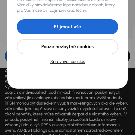
Vám díky nim dokážeme lépe nabídnout obsah, který
pro Vás může být zajímavý a užitečný.
Přijmout vše
Pouze nezbytné cookies
Upravit filtr
Spravovat cookies
Aktuálně platné ceny jsou uvedeny na
www.aaaauto.cz
. Akci je
možné využít od 14.3.2020 do odvolání.
Podmínky spotřebitelského úvěru u konkrétního vozu se mohou lišit.
Výpočet splátky je orientační a závisí na konkrétních vstupních
údajích a individuálních podmínkách financování poskytnutých
zákazníkovi jim zvoleným obchodním partnerem. Vyšší hodnoty
RPSN mohou být důsledkem využití marketingových akcí dle výběru
zákazníka, jako např. sleva z ceny vozidla, výplata hotovosti a další
akční benefity, které může zákazník čerpat dle vlastního výběru. V
případě poskytnutí finanční služby je součástí každé smlouvy
zákonný údaj o výši RPSN a kompletní předsmluvní informace k
úvěru. AURES Holdings a.s. je samostatným zprostředkovatelem