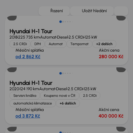
Možnost odpočtu DPH
Řazení
Uložit hledání
Hyundai H-1 Tour
2018
225 735 km
Automat
Diesel
2.5 CRDi
125 kW
2.5 CRDi
DPH
Automat
Tempomat
+2 dalších
Měsíční splátka
Akční cena
od 2 862 Kč
280 000 Kč
Možnost odpočtu DPH
Hyundai H-1 Tour
2020
124 190 km
Automat
Diesel
2.5 CRDi
125 kW
Servisní knížka
Koupeno nové v ČR
2.5 CRDi
automatická klimatizace
+6 dalších
Měsíční splátka
Akční cena
od 3 872 Kč
400 000 Kč
Nově v nabídce