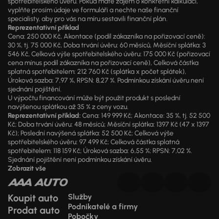
spotřebitelského úvěru. Pokud máte zájem o konkrétní kalkulaci,
vyplňte prosím údaje ve formuláři a nechte naše finanční
specialisty, aby pro vás na míru sestavili finanční plán.
Reprezentativní příklad
Cena: 250 000 Kč, Akontace (podíl zákazníka na pořizovací ceně):
30 %, tj. 75 000 Kč, Doba trvání úvěru: 60 měsíců, Měsíční splátka: 3
546 Kč, Celková výše spotřebitelského úvěru: 175 000 Kč (pořizovací
cena mínus podíl zákazníka na pořizovací ceně), Celková částka
splatná spotřebitelem: 212 760 Kč (splátka x počet splátek),
Úroková sazba: 7,97 %, RPSN: 8,27 %. Podmínkou získání úvěru není
sjednání pojištění.
U výpočtu financování může být použit produkt s poslední
navýšenou splátkou až 35 % z ceny vozu.
Reprezentativní příklad:
Cena: 149 999 Kč; Akontace: 35 %, tj. 52 500
Kč; Doba trvání úvěru: 48 měsíců; Měsíční splátka: 1397 Kč (47 x 1397
Kč); Poslední navýšená splátka: 52 500 Kč; Celková výše
spotřebitelského úvěru: 97 499 Kč; Celková částka splatná
spotřebitelem: 118 159 Kč; Úroková sazba: 6,55 %; RPSN: 7,02 %.
Sjednání pojištění není podmínkou získání úvěru.
Zobrazit vše
Koupit auto
Služby
Podnikatelé a firmy
Prodat auto
Pobočky