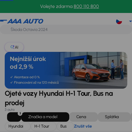
Hyundai
H-1 Tour
Bus
Zrušit vše
Volejte zdarma
800 110 800
AI
Ojeté vozy Hyundai H-1 Tour, Bus na
prodej
3 auta
3
Značka a model
Cena
Splátka
Hyundai
H-1 Tour
Bus
Zrušit vše