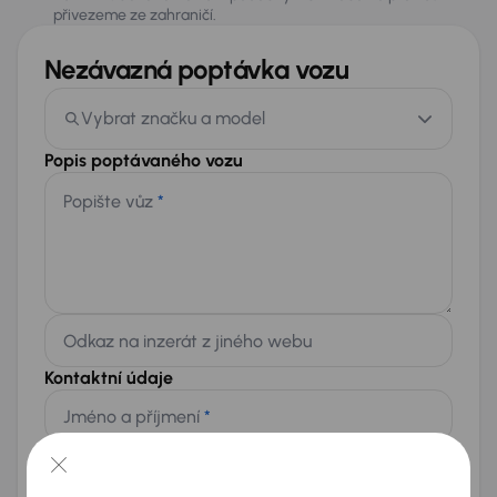
přivezeme ze zahraničí.
Nezávazná poptávka vozu
Vybrat značku a model
Popis poptávaného vozu
Popište vůz
*
Odkaz na inzerát z jiného webu
Kontaktní údaje
Jméno a příjmení
*
Telefon
*