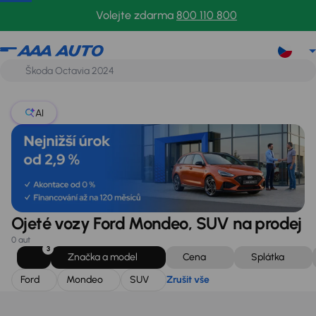
Ford
Mondeo
SUV
Zrušit vše
Volejte zdarma
800 110 800
AI
Ojeté vozy Ford Mondeo, SUV na prodej
0 aut
3
Značka a model
Cena
Splátka
Ford
Mondeo
SUV
Zrušit vše