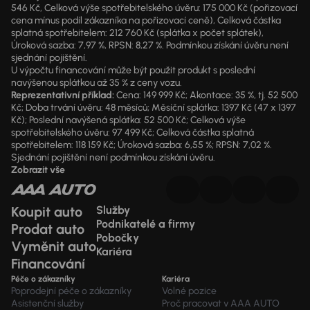
546 Kč, Celková výše spotřebitelského úvěru: 175 000 Kč (pořizovací
cena mínus podíl zákazníka na pořizovací ceně), Celková částka
splatná spotřebitelem: 212 760 Kč (splátka x počet splátek),
Úroková sazba: 7,97 %, RPSN: 8,27 %. Podmínkou získání úvěru není
sjednání pojištění.
U výpočtu financování může být použit produkt s poslední
navýšenou splátkou až 35 % z ceny vozu.
Reprezentativní příklad:
Cena: 149 999 Kč; Akontace: 35 %, tj. 52 500
Kč; Doba trvání úvěru: 48 měsíců; Měsíční splátka: 1397 Kč (47 x 1397
Kč); Poslední navýšená splátka: 52 500 Kč; Celková výše
spotřebitelského úvěru: 97 499 Kč; Celková částka splatná
spotřebitelem: 118 159 Kč; Úroková sazba: 6,55 %; RPSN: 7,02 %.
Sjednání pojištění není podmínkou získání úvěru.
Zobrazit vše
Koupit auto
Služby
Podnikatelé a firmy
Prodat auto
Pobočky
Vyměnit auto
Kariéra
Financování
Péče o zákazníky
Kariéra
Poprodejní péče o zákazníky
Volné pozice
Asistenční služby
Proč pracovat v AAA AUTO