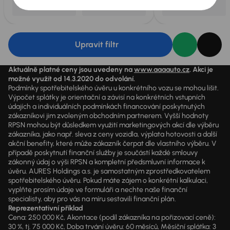
Upravit filtr
Aktuálně platné ceny jsou uvedeny na
www.aaaauto.cz
. Akci je
možné využít od 14.3.2020 do odvolání.
Podmínky spotřebitelského úvěru u konkrétního vozu se mohou lišit.
Výpočet splátky je orientační a závisí na konkrétních vstupních
údajích a individuálních podmínkách financování poskytnutých
zákazníkovi jim zvoleným obchodním partnerem. Vyšší hodnoty
RPSN mohou být důsledkem využití marketingových akcí dle výběru
zákazníka, jako např. sleva z ceny vozidla, výplata hotovosti a další
akční benefity, které může zákazník čerpat dle vlastního výběru. V
případě poskytnutí finanční služby je součástí každé smlouvy
zákonný údaj o výši RPSN a kompletní předsmluvní informace k
úvěru. AURES Holdings a.s. je samostatným zprostředkovatelem
spotřebitelského úvěru. Pokud máte zájem o konkrétní kalkulaci,
vyplňte prosím údaje ve formuláři a nechte naše finanční
specialisty, aby pro vás na míru sestavili finanční plán.
Reprezentativní příklad
Cena: 250 000 Kč, Akontace (podíl zákazníka na pořizovací ceně):
30 %, tj. 75 000 Kč, Doba trvání úvěru: 60 měsíců, Měsíční splátka: 3