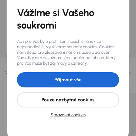
+420
E-mail
*
Vážíme si Vašeho
Přeji si dostávat informace o atraktivních slevových
soukromí
nabídkách
Odeslat poptávku
Aby pro Vás bylo prohlížení našich stránek co
AURES Holdings a.s., se sídlem Dopraváků 874/15, Čimice, 184 00 Praha 8 bude
uchovávat a zpracovávat vaše osobní údaje v souladu se zásadami ochrany a
nejpohodlnější, využíváme soubory cookies. Cookies
zpracování
osobních údajů
.
nám slouží pro zlepšování našich služeb a zároveň
Vám díky nim dokážeme lépe nabídnout obsah, který
Vybrali jsme pro vás
pro Vás může být zajímavý a užitečný.
Vybíráme pro vás ty
nejlepší vozy
z naší nabídky. Každý den pro vás
vykoupíme až 400 vozů
.
Přijmout vše
Pouze nezbytné cookies
Spravovat cookies