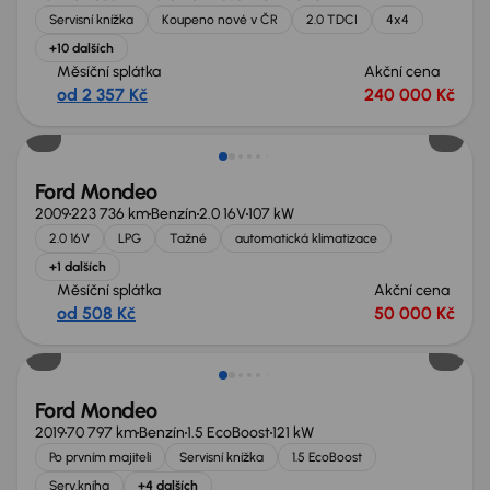
Servisní knížka
Koupeno nové v ČR
2.0 TDCI
4x4
+10 dalších
Měsíční splátka
Akční cena
od 2 357 Kč
240 000 Kč
Nově v nabídce
Ford Mondeo
2009
223 736 km
Benzín
2.0 16V
107 kW
2.0 16V
LPG
Tažné
automatická klimatizace
+1 dalších
Měsíční splátka
Akční cena
od 508 Kč
50 000 Kč
Ford Mondeo
2019
70 797 km
Benzín
1.5 EcoBoost
121 kW
Po prvním majiteli
Servisní knížka
1.5 EcoBoost
Serv.kniha
+4 dalších