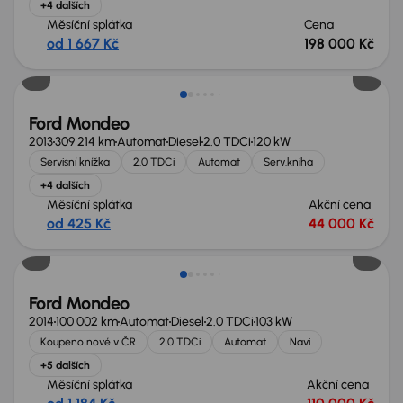
+4 dalších
Měsíční splátka
Cena
od 1 667 Kč
198 000 Kč
Ford Mondeo
2013
309 214 km
Automat
Diesel
2.0 TDCi
120 kW
Servisní knížka
2.0 TDCi
Automat
Serv.kniha
+4 dalších
Měsíční splátka
Akční cena
od 425 Kč
44 000 Kč
Zlevněno o 40 000 Kč
Ford Mondeo
2014
100 002 km
Automat
Diesel
2.0 TDCi
103 kW
Koupeno nové v ČR
2.0 TDCi
Automat
Navi
+5 dalších
Měsíční splátka
Akční cena