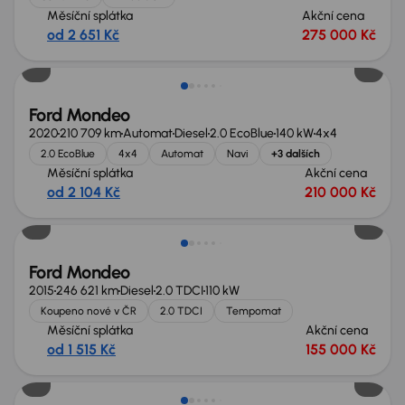
Měsíční splátka
Akční cena
od 2 651 Kč
275 000 Kč
Ford Mondeo
2020
210 709 km
Automat
Diesel
2.0 EcoBlue
140 kW
4x4
2.0 EcoBlue
4x4
Automat
Navi
+3 dalších
Měsíční splátka
Akční cena
od 2 104 Kč
210 000 Kč
Ford Mondeo
2015
246 621 km
Diesel
2.0 TDCI
110 kW
Koupeno nové v ČR
2.0 TDCI
Tempomat
Měsíční splátka
Akční cena
od 1 515 Kč
155 000 Kč