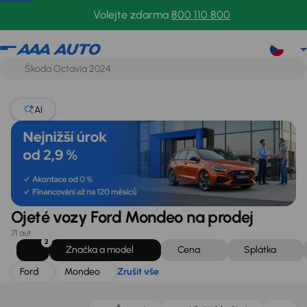
Ford
Mondeo
Zrušit vše
Volejte zdarma
800 110 800
AI
Ojeté vozy Ford Mondeo na prodej
71 aut
2
Značka a model
Cena
Splátka
Ford
Mondeo
Zrušit vše
Zlevněno o 30 000 Kč