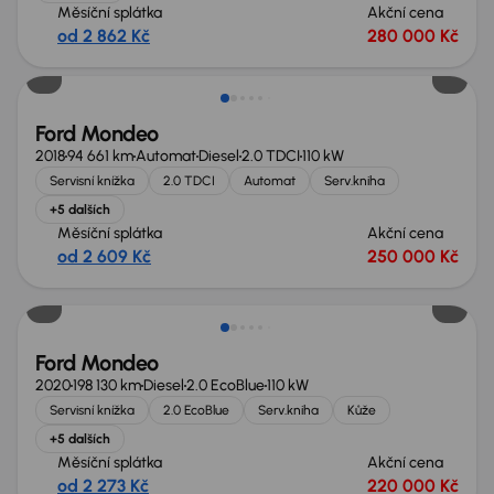
Měsíční splátka
Akční cena
od 2 862 Kč
280 000 Kč
Ford Mondeo
2018
94 661 km
Automat
Diesel
2.0 TDCI
110 kW
Servisní knížka
2.0 TDCI
Automat
Serv.kniha
+5 dalších
Měsíční splátka
Akční cena
od 2 609 Kč
250 000 Kč
Ford Mondeo
2020
198 130 km
Diesel
2.0 EcoBlue
110 kW
Servisní knížka
2.0 EcoBlue
Serv.kniha
Kůže
+5 dalších
Měsíční splátka
Akční cena
od 2 273 Kč
220 000 Kč