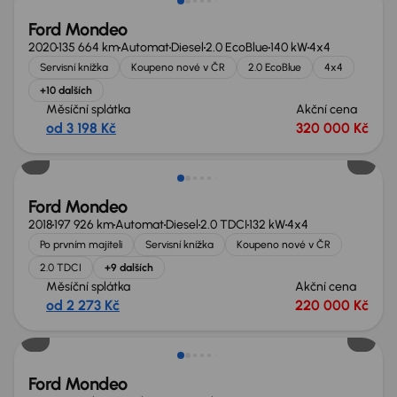
Ford Mondeo
2020
135 664 km
Automat
Diesel
2.0 EcoBlue
140 kW
4x4
Servisní knížka
Koupeno nové v ČR
2.0 EcoBlue
4x4
+10 dalších
Měsíční splátka
Akční cena
od 3 198 Kč
320 000 Kč
Možnost odpočtu DPH
Ford Mondeo
2018
197 926 km
Automat
Diesel
2.0 TDCI
132 kW
4x4
Po prvním majiteli
Servisní knížka
Koupeno nové v ČR
2.0 TDCI
+9 dalších
Měsíční splátka
Akční cena
od 2 273 Kč
220 000 Kč
Ford Mondeo