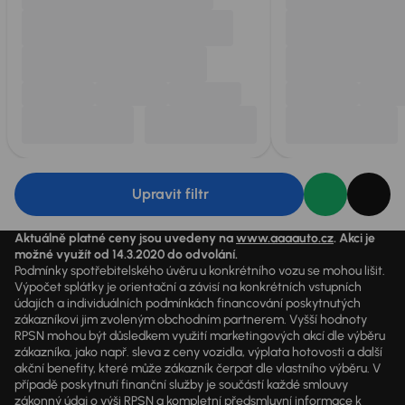
Upravit filtr
Aktuálně platné ceny jsou uvedeny na
www.aaaauto.cz
. Akci je
možné využít od 14.3.2020 do odvolání.
Podmínky spotřebitelského úvěru u konkrétního vozu se mohou lišit.
Výpočet splátky je orientační a závisí na konkrétních vstupních
údajích a individuálních podmínkách financování poskytnutých
zákazníkovi jim zvoleným obchodním partnerem. Vyšší hodnoty
RPSN mohou být důsledkem využití marketingových akcí dle výběru
zákazníka, jako např. sleva z ceny vozidla, výplata hotovosti a další
akční benefity, které může zákazník čerpat dle vlastního výběru. V
případě poskytnutí finanční služby je součástí každé smlouvy
zákonný údaj o výši RPSN a kompletní předsmluvní informace k