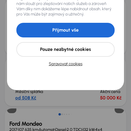
nám slouží pro zlepšování našich služeb a zároveň
Vám díky nim dokážeme lépe nabídnout obsah, který
Ford Mondeo
pro Vás může být zajímavý a užitečný.
2012
292 874 km
Diesel
2.0 TDCi
103 kW
2.0 TDCi
Navi
Xenony
automatická klimatizace
Přijmout vše
+3 dalších
Měsíční splátka
Cena
od 888 Kč
105 000 Kč
Pouze nezbytné cookies
Spravovat cookies
Ford Mondeo
2010
224 001 km
Benzín
1.6 i
88 kW
1.6 i
automatická klimatizace
Park. senzory
Měsíční splátka
Akční cena
od 508 Kč
50 000 Kč
Možnost odpočtu DPH
Ford Mondeo
2017
107 635 km
Automat
Diesel
2.0 TDCI
132 kW
4x4