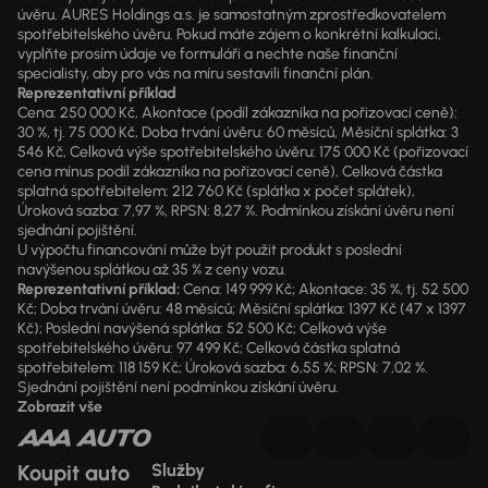
úvěru. AURES Holdings a.s. je samostatným zprostředkovatelem
spotřebitelského úvěru. Pokud máte zájem o konkrétní kalkulaci,
vyplňte prosím údaje ve formuláři a nechte naše finanční
specialisty, aby pro vás na míru sestavili finanční plán.
Reprezentativní příklad
Cena: 250 000 Kč, Akontace (podíl zákazníka na pořizovací ceně):
30 %, tj. 75 000 Kč, Doba trvání úvěru: 60 měsíců, Měsíční splátka: 3
546 Kč, Celková výše spotřebitelského úvěru: 175 000 Kč (pořizovací
cena mínus podíl zákazníka na pořizovací ceně), Celková částka
splatná spotřebitelem: 212 760 Kč (splátka x počet splátek),
Úroková sazba: 7,97 %, RPSN: 8,27 %. Podmínkou získání úvěru není
sjednání pojištění.
U výpočtu financování může být použit produkt s poslední
navýšenou splátkou až 35 % z ceny vozu.
Reprezentativní příklad:
Cena: 149 999 Kč; Akontace: 35 %, tj. 52 500
Kč; Doba trvání úvěru: 48 měsíců; Měsíční splátka: 1397 Kč (47 x 1397
Kč); Poslední navýšená splátka: 52 500 Kč; Celková výše
spotřebitelského úvěru: 97 499 Kč; Celková částka splatná
spotřebitelem: 118 159 Kč; Úroková sazba: 6,55 %; RPSN: 7,02 %.
Sjednání pojištění není podmínkou získání úvěru.
Zobrazit vše
Koupit auto
Služby