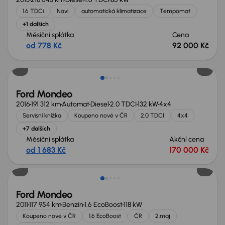
1.6 TDCi
Navi
automatická klimatizace
Tempomat
+1 dalších
Měsíční splátka
Cena
od 778 Kč
92 000 Kč
Zlevněno o 20 000 Kč
Ford Mondeo
2016
191 312 km
Automat
Diesel
2.0 TDCI
132 kW
4x4
Servisní knížka
Koupeno nové v ČR
2.0 TDCI
4x4
+7 dalších
Měsíční splátka
Akční cena
od 1 683 Kč
170 000 Kč
Ford Mondeo
2011
117 954 km
Benzín
1.6 EcoBoost
118 kW
Koupeno nové v ČR
1.6 EcoBoost
ČR
2.maj