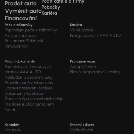
Podnikatelé a firmy
Prodat auto
Pobočky
Vyměnit auto
Kariéra
Financování
Péče o zákazníky
Kariéra
Poprodejní péče o zákazníky
Volné pozice
Asistenční služby
Proč pracovat v AAA AUTO
Reklamace/Stížnosti
Ombudsman
Právní dokumenty
Pronájem vozu
Podmínky užití webových
Autopůjčovna
stránek AAA AUTO
Flexibilní operativní leasing
Nakládání s osobními údaji
Pravidla používání cookies
Upravit nastavení cookies
Dokumenty ke stažení
Žádost o úpravu osobních údajů
Prohlášení o koncernovém
řízení
Kontakty
Ostatní odkazy
Kontakty
Vyhledávání