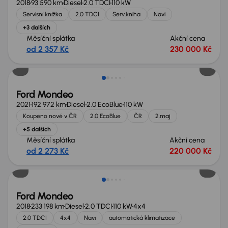
2018
93 590 km
Diesel
2.0 TDCI
110 kW
Servisní knížka
2.0 TDCI
Serv.kniha
Navi
+3 dalších
Měsíční splátka
Akční cena
od 2 357 Kč
230 000 Kč
Možnost odpočtu DPH
Ford Mondeo
2021
192 972 km
Diesel
2.0 EcoBlue
110 kW
Koupeno nové v ČR
2.0 EcoBlue
ČR
2.maj
+5 dalších
Měsíční splátka
Akční cena
od 2 273 Kč
220 000 Kč
Ford Mondeo
2018
233 198 km
Diesel
2.0 TDCI
110 kW
4x4
2.0 TDCI
4x4
Navi
automatická klimatizace