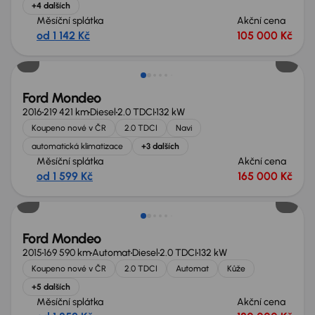
+4 dalších
Měsíční splátka
Akční cena
od 1 142 Kč
105 000 Kč
Ford Mondeo
2016
219 421 km
Diesel
2.0 TDCI
132 kW
Koupeno nové v ČR
2.0 TDCI
Navi
automatická klimatizace
+3 dalších
Měsíční splátka
Akční cena
od 1 599 Kč
165 000 Kč
Možnost odpočtu DPH
Ford Mondeo
2015
169 590 km
Automat
Diesel
2.0 TDCI
132 kW
Koupeno nové v ČR
2.0 TDCI
Automat
Kůže
+5 dalších
Měsíční splátka
Akční cena