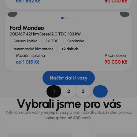
od 1 852 Kč
180 000 Kč
Zlevněno o 10 000 Kč
Ford Mondeo
2012
167 421 km
Diesel
2.0 TDCi
103 kW
Servisní knížka
2.0 TDCi
Serv.kniha
automatická klimatizace
+2 dalších
Měsíční splátka
Akční cena
od 1 015 Kč
90 000 Kč
Načíst další vozy
1
2
3
Vybrali jsme pro vás
Vybíráme pro vás ty
nejlepší vozy
z naší nabídky. Každý den pro vás
vykoupíme až 400 vozů
.