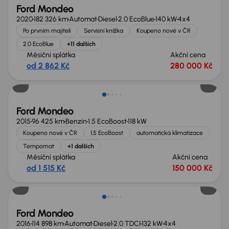
Ford Mondeo
2020
182 326 km
Automat
Diesel
2.0 EcoBlue
140 kW
4x4
Po prvním majiteli
Servisní knížka
Koupeno nové v ČR
2.0 EcoBlue
+11 dalších
Měsíční splátka
Akční cena
od 2 862 Kč
280 000 Kč
Zlevněno o 20 000 Kč
Ford Mondeo
2015
96 425 km
Benzín
1.5 EcoBoost
118 kW
Koupeno nové v ČR
1.5 EcoBoost
automatická klimatizace
Tempomat
+1 dalších
Měsíční splátka
Akční cena
od 1 515 Kč
150 000 Kč
Ford Mondeo
2016
114 898 km
Automat
Diesel
2.0 TDCI
132 kW
4x4