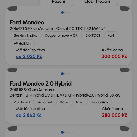
Řazení
Uložit hledání
Ford Mondeo
2016
171 580 km
Automat
Diesel
2.0 TDCI
132 kW
4x4
Servisní knížka
Koupeno nové v ČR
2.0 TDCI
4x4
+9 dalších
Měsíční splátka
Akční cena
od 2 020 Kč
200 000 Kč
Zlevněno o 10 000 Kč
Ford Mondeo 2.0 Hybrid
2018
118 903 km
Automat
Benzín Full-Hybrid EV (FHEV) (Full-Hybrid)
2.0 Hybrid
138 kW
2.0 Hybrid
Automat
Kůže
Navi
+5 dalších
Měsíční splátka
Akční cena
od 2 862 Kč
280 000 Kč
Zlevněno o 40 000 Kč