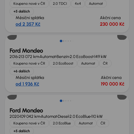
Koupeno nové v ČR
2.0 TDCI
4x4
Automat
+5 dalších
Měsíční splátka
Akční cena
od 2 357 Kč
230 000 Kč
Ford Mondeo
2016
213 072 km
Automat
Benzín
2.0 EcoBoost
149 kW
Koupeno nové v ČR
2.0 EcoBoost
Automat
ČR
+6 dalších
Měsíční splátka
Akční cena
od 1 936 Kč
190 000 Kč
Možnost odpočtu DPH
Ford Mondeo
2020
109 042 km
Automat
Diesel
2.0 EcoBlue
110 kW
Koupeno nové v ČR
2.0 EcoBlue
Automat
ČR
+5 dalších