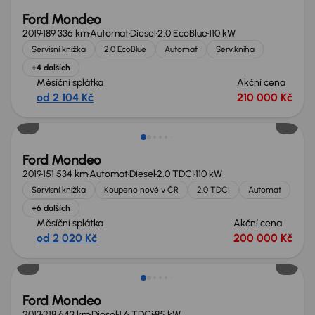
Ford Mondeo
2019
189 336 km
Automat
Diesel
2.0 EcoBlue
110 kW
Servisní knížka
2.0 EcoBlue
Automat
Serv.kniha
+4 dalších
Měsíční splátka
Akční cena
od 2 104 Kč
210 000 Kč
Zlevněno o 50 000 Kč
Ford Mondeo
2019
151 534 km
Automat
Diesel
2.0 TDCI
110 kW
Servisní knížka
Koupeno nové v ČR
2.0 TDCI
Automat
+6 dalších
Měsíční splátka
Akční cena
od 2 020 Kč
200 000 Kč
Ford Mondeo
2013
218 643 km
Diesel
1.6 TDCi
85 kW