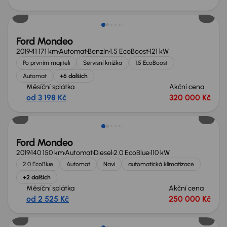
Zlevněno o 10 000 Kč
Ford Mondeo
2019
41 171 km
Automat
Benzín
1.5 EcoBoost
121 kW
Po prvním majiteli
Servisní knížka
1.5 EcoBoost
Automat
+6 dalších
Měsíční splátka
Akční cena
od 3 198 Kč
320 000 Kč
Zlevněno o 40 000 Kč
Ford Mondeo
2019
140 150 km
Automat
Diesel
2.0 EcoBlue
110 kW
2.0 EcoBlue
Automat
Navi
automatická klimatizace
+2 dalších
Měsíční splátka
Akční cena
od 2 525 Kč
250 000 Kč
Zlevněno o 50 000 Kč