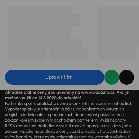
Upravit filtr
Aktuálně platné ceny jsou uvedeny na
www.aaaauto.cz
. Akci je
možné využít od 14.3.2020 do odvolání.
Podmínky spotřebitelského úvěru u konkrétního vozu se mohou lišit.
Výpočet splátky je orientační a závisí na konkrétních vstupních
údajích a individuálních podmínkách financování poskytnutých
zákazníkovi jim zvoleným obchodním partnerem. Vyšší hodnoty
RPSN mohou být důsledkem využití marketingových akcí dle výběru
zákazníka, jako např. sleva z ceny vozidla, výplata hotovosti a další
akční benefity, které může zákazník čerpat dle vlastního výběru. V