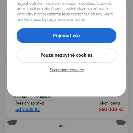
nejpohodlnější, využíváme soubory cookies. Cookies
nám slouží pro zlepšování našich služeb a zároveň
Vám díky nim dokážeme lépe nabídnout obsah, který
Citroen Jumper
pro Vás může být zajímavý a užitečný.
2020
255 595 km
Diesel
2.2 BlueHDi
121 kW
Koupeno nové v ČR
2.2 BlueHDi
Chlad. vůz
L4H2
Přijmout vše
+7 dalších
Měsíční splátka
Akční cena
od 2 778 Kč
270 000 Kč
Pouze nezbytné cookies
Spravovat cookies
Citroen C4
2024
41 982 km
Automat
Diesel
1.5 BlueHDi
96 kW
Servisní knížka
Koupeno nové v ČR
1.5 BlueHDi
Automat
+7 dalších
Měsíční splátka
Akční cena
od 3 535 Kč
360 000 Kč
Zlevněno o 20 000 Kč