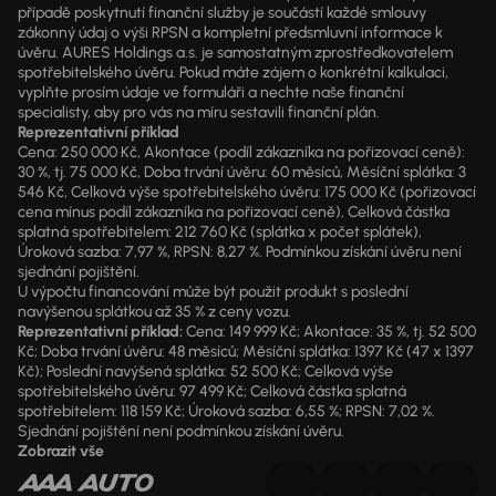
případě poskytnutí finanční služby je součástí každé smlouvy
zákonný údaj o výši RPSN a kompletní předsmluvní informace k
úvěru. AURES Holdings a.s. je samostatným zprostředkovatelem
spotřebitelského úvěru. Pokud máte zájem o konkrétní kalkulaci,
vyplňte prosím údaje ve formuláři a nechte naše finanční
specialisty, aby pro vás na míru sestavili finanční plán.
Reprezentativní příklad
Cena: 250 000 Kč, Akontace (podíl zákazníka na pořizovací ceně):
30 %, tj. 75 000 Kč, Doba trvání úvěru: 60 měsíců, Měsíční splátka: 3
546 Kč, Celková výše spotřebitelského úvěru: 175 000 Kč (pořizovací
cena mínus podíl zákazníka na pořizovací ceně), Celková částka
splatná spotřebitelem: 212 760 Kč (splátka x počet splátek),
Úroková sazba: 7,97 %, RPSN: 8,27 %. Podmínkou získání úvěru není
sjednání pojištění.
U výpočtu financování může být použit produkt s poslední
navýšenou splátkou až 35 % z ceny vozu.
Reprezentativní příklad:
Cena: 149 999 Kč; Akontace: 35 %, tj. 52 500
Kč; Doba trvání úvěru: 48 měsíců; Měsíční splátka: 1397 Kč (47 x 1397
Kč); Poslední navýšená splátka: 52 500 Kč; Celková výše
spotřebitelského úvěru: 97 499 Kč; Celková částka splatná
spotřebitelem: 118 159 Kč; Úroková sazba: 6,55 %; RPSN: 7,02 %.
Sjednání pojištění není podmínkou získání úvěru.
Zobrazit vše