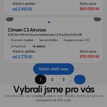
Měsíční splátka
Akční cena
od 2 693 Kč
260 000 Kč
Nově v nabídce
Citroen C3 Aircross
2021
46 694 km
Automat
Benzín
1.2 PureTech
96 kW
Po prvním majiteli
Servisní knížka
Koupeno nové v ČR
1.2 PureTech
+8 dalších
Měsíční splátka
Akční cena
od 2 778 Kč
270 000 Kč
Načíst další vozy
...
1
2
3
Vybrali jsme pro vás
Vybíráme pro vás ty
nejlepší vozy
z naší nabídky. Každý den pro vás
vykoupíme až 400 vozů
.