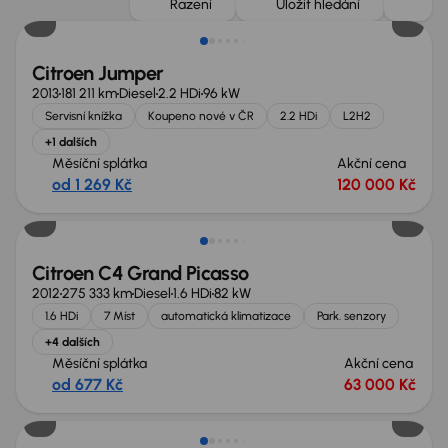
Řazení
Uložit hledání
Citroen Jumper
2013
181 211 km
Diesel
2.2 HDi
96 kW
Servisní knížka
Koupeno nové v ČR
2.2 HDi
L2H2
+1 dalších
Měsíční splátka
Akční cena
od 1 269 Kč
120 000 Kč
Citroen C4 Grand Picasso
2012
275 333 km
Diesel
1.6 HDi
82 kW
1.6 HDi
7 Míst
automatická klimatizace
Park. senzory
+4 dalších
Měsíční splátka
Akční cena
od 677 Kč
63 000 Kč
Zlevněno o 50 000 Kč