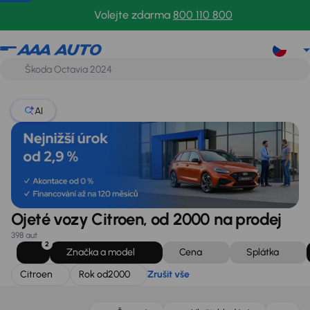
Citroen
Rok od
2000
Zrušit vše
Volejte zdarma
800 110 800
AI
Ojeté vozy Citroen, od 2000 na prodej
398 aut
2
Značka a model
Cena
Splátka
Citroen
Rok od
2000
Zrušit vše
Zlevněno o 50 000 Kč