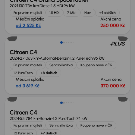
2021
130 736 km
Diesel
1.5 HDi
96 kW
Po prvním majiteli
1.5 HDi
7 Míst
Navi
+4 dalších
Měsíční splátka
Akční cena
od 2 525 Kč
250 000 Kč
Možnost odpočtu DPH
Citroen C4
2024
27 063 km
Automat
Benzín
1.2 PureTech
96 kW
Po prvním majiteli
Servisní knížka
Koupeno nové v ČR
1.2 PureTech
+8 dalších
Měsíční splátka
Akční cena
od 3 619 Kč
370 000 Kč
Zlevněno o 10 000 Kč
Citroen C4
2024
55 784 km
Benzín
1.2 PureTech
74 kW
Po prvním majiteli
Servisní knížka
Koupeno nové v ČR
1.2 PureTech
+7 dalších