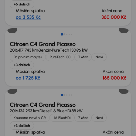
+6 dalších
Měsíční splátka
Akční cena
od 3 535 Kč
360 000 Kč
Citroen C4 Grand Picasso
2016
117 743 km
Benzín
PureTech 130
96 kW
Po prvním majiteli
PureTech 130
7 Míst
Navi
+3 dalších
Měsíční splátka
Akční cena
od 1 725 Kč
165 000 Kč
Citroen C4 Grand Picasso
2016
134 293 km
Diesel
1.6 BlueHDi
88 kW
Koupeno nové v ČR
1.6 BlueHDi
7 Míst
Navi
+3 dalších
Měsíční splátka
Akční cena