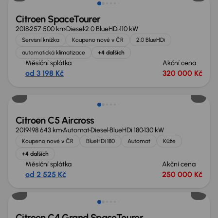
Citroen SpaceTourer
2018
257 500 km
Diesel
2.0 BlueHDi
110 kW
Servisní knížka
Koupeno nové v ČR
2.0 BlueHDi
automatická klimatizace
+4 dalších
Měsíční splátka
Akční cena
od 3 198 Kč
320 000 Kč
Zlevněno o 20 000 Kč
Citroen C5 Aircross
2019
198 643 km
Automat
Diesel
BlueHDi 180
130 kW
Koupeno nové v ČR
BlueHDi 180
Automat
Kůže
+4 dalších
Měsíční splátka
Akční cena
od 2 525 Kč
250 000 Kč
Možnost odpočtu DPH
Citroen C4 Grand SpaceTourer