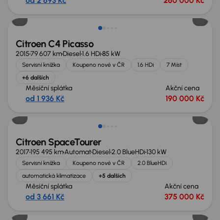
od 2 693 Kč
260 000 Kč
Citroen C4 Picasso
2015
79 607 km
Diesel
1.6 HDi
85 kW
Servisní knížka
Koupeno nové v ČR
1.6 HDi
7 Míst
+6 dalších
Měsíční splátka
Akční cena
od 1 936 Kč
190 000 Kč
Zlevněno o 25 000 Kč
Citroen SpaceTourer
2017
195 495 km
Automat
Diesel
2.0 BlueHDi
130 kW
Servisní knížka
Koupeno nové v ČR
2.0 BlueHDi
automatická klimatizace
+5 dalších
Měsíční splátka
Akční cena
od 3 661 Kč
375 000 Kč
Zlevněno o 10 000 Kč