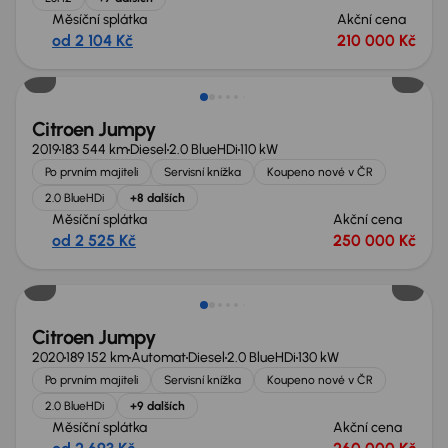
Měsíční splátka
Akční cena
od 2 104 Kč
210 000 Kč
Zlevněno o 10 000 Kč
Citroen Jumpy
2019
183 544 km
Diesel
2.0 BlueHDi
110 kW
Po prvním majiteli
Servisní knížka
Koupeno nové v ČR
2.0 BlueHDi
+8 dalších
Měsíční splátka
Akční cena
od 2 525 Kč
250 000 Kč
Zlevněno o 30 000 Kč
Citroen Jumpy
2020
189 152 km
Automat
Diesel
2.0 BlueHDi
130 kW
Po prvním majiteli
Servisní knížka
Koupeno nové v ČR
2.0 BlueHDi
+9 dalších
Měsíční splátka
Akční cena