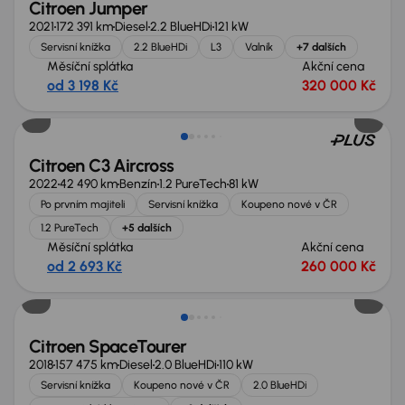
Citroen Jumper
2021
172 391 km
Diesel
2.2 BlueHDi
121 kW
Servisní knížka
2.2 BlueHDi
L3
Valník
+7 dalších
Měsíční splátka
Akční cena
od 3 198 Kč
320 000 Kč
Zlevněno o 10 000 Kč
Citroen C3 Aircross
2022
42 490 km
Benzín
1.2 PureTech
81 kW
Po prvním majiteli
Servisní knížka
Koupeno nové v ČR
1.2 PureTech
+5 dalších
Měsíční splátka
Akční cena
od 2 693 Kč
260 000 Kč
Citroen SpaceTourer
2018
157 475 km
Diesel
2.0 BlueHDi
110 kW
Servisní knížka
Koupeno nové v ČR
2.0 BlueHDi