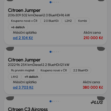
Citroen Jumper
2016
309 502 km
Diesel
2.0 BlueHDi
96 kW
Koupeno nové v ČR
2.0 BlueHDi
L2H2
Kombi
+6 dalších
Měsíční splátka
Akční cena
od 2 104 Kč
210 000 Kč
Nově v nabídce
Citroen Jumper
2022
96 254 km
Diesel
2.2 BlueHDi
121 kW
Po prvním majiteli
Koupeno nové v ČR
2.2 BlueHDi
L4H2
+9 dalších
Měsíční splátka
Akční cena
od 3 703 Kč
380 000 Kč
Citroen C3 Aircross