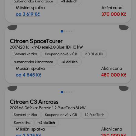
automatická klimatizace
+3 dalších
Měsíční splátka
Akční cena
od 3 619 Kč
370 000 Kč
Možnost odpočtu DPH
Citroen SpaceTourer
2017
120 161 km
Diesel
2.0 BlueHDi
110 kW
Servisní knížka
Koupeno nové v ČR
2.0 BlueHDi
automatická klimatizace
+6 dalších
Měsíční splátka
Akční cena
od 4 545 Kč
480 000 Kč
Citroen C3 Aircross
2021
66 069 km
Benzín
1.2 PureTech
81 kW
Servisní knížka
Koupeno nové v ČR
1.2 PureTech
Serv.kniha
+2 dalších
Měsíční splátka
Akční cena
od 2 525 Kč
250 000 Kč