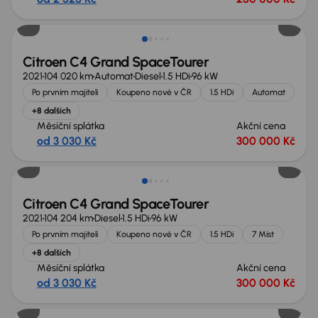
Možnost odpočtu DPH
Citroen C4 Grand SpaceTourer
2021
104 020 km
Automat
Diesel
1.5 HDi
96 kW
Po prvním majiteli
Koupeno nové v ČR
1.5 HDi
Automat
+8 dalších
Měsíční splátka
Akční cena
od 3 030 Kč
300 000 Kč
Nově v nabídce
Citroen C4 Grand SpaceTourer
2021
104 204 km
Diesel
1.5 HDi
96 kW
Po prvním majiteli
Koupeno nové v ČR
1.5 HDi
7 Míst
+8 dalších
Měsíční splátka
Akční cena
od 3 030 Kč
300 000 Kč
Zlevněno o 20 000 Kč