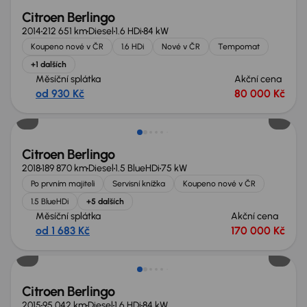
Citroen Berlingo
2014
212 651 km
Diesel
1.6 HDi
84 kW
Koupeno nové v ČR
1.6 HDi
Nové v ČR
Tempomat
+1 dalších
Měsíční splátka
Akční cena
od 930 Kč
80 000 Kč
Zlevněno o 40 000 Kč
Citroen Berlingo
2018
189 870 km
Diesel
1.5 BlueHDi
75 kW
Po prvním majiteli
Servisní knížka
Koupeno nové v ČR
1.5 BlueHDi
+5 dalších
Měsíční splátka
Akční cena
od 1 683 Kč
170 000 Kč
Zlevněno o 20 000 Kč
Citroen Berlingo
2015
95 042 km
Diesel
1.6 HDi
84 kW