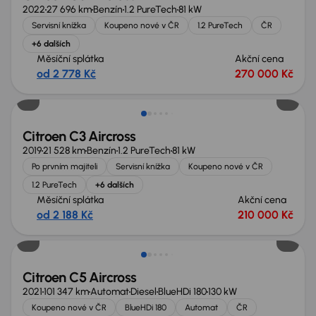
2022
27 696 km
Benzín
1.2 PureTech
81 kW
Servisní knížka
Koupeno nové v ČR
1.2 PureTech
ČR
+6 dalších
Měsíční splátka
Akční cena
od 2 778 Kč
270 000 Kč
Zlevněno o 10 000 Kč
Citroen C3 Aircross
2019
21 528 km
Benzín
1.2 PureTech
81 kW
Po prvním majiteli
Servisní knížka
Koupeno nové v ČR
1.2 PureTech
+6 dalších
Měsíční splátka
Akční cena
od 2 188 Kč
210 000 Kč
Citroen C5 Aircross
2021
101 347 km
Automat
Diesel
BlueHDi 180
130 kW
Koupeno nové v ČR
BlueHDi 180
Automat
ČR