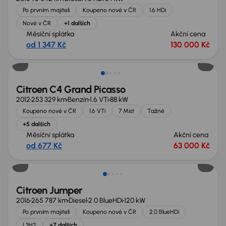
Po prvním majiteli
Koupeno nové v ČR
1.6 HDi
Nové v ČR
+1 dalších
Měsíční splátka
Akční cena
od 1 347 Kč
130 000 Kč
Citroen C4 Grand Picasso
2012
253 329 km
Benzín
1.6 VTi
88 kW
Koupeno nové v ČR
1.6 VTi
7 Míst
Tažné
+5 dalších
Měsíční splátka
Akční cena
od 677 Kč
63 000 Kč
Zlevněno o 10 000 Kč
Citroen Jumper
2016
265 787 km
Diesel
2.0 BlueHDi
120 kW
Po prvním majiteli
Koupeno nové v ČR
2.0 BlueHDi
L3H2
+7 dalších