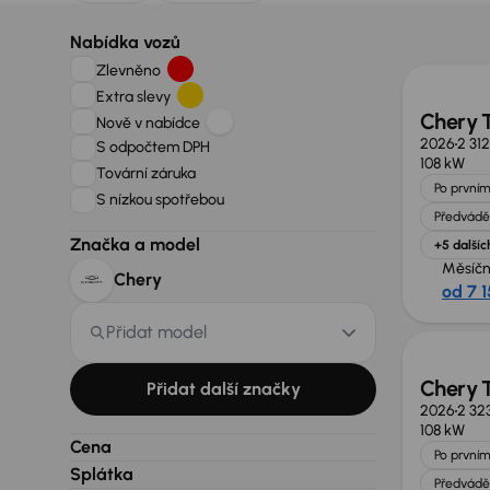
Zlevně
Nabídka vozů
Zlevněno
Extra slevy
Chery 
Nově v nabídce
2026
2 31
S odpočtem DPH
108 kW
Tovární záruka
Po prvním
S nízkou spotřebou
Předvádě
Značka a model
+5 dalšíc
Měsíčn
Chery
od 7 
Zlevně
Přidat model
Chery 
Přidat další značky
2026
2 32
108 kW
Cena
Po prvním
Splátka
Předvádě