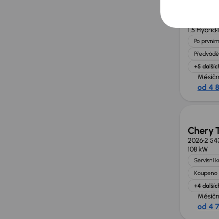
Chery T
2026
2 55
Benzín Ful
1.5 Hybrid
Po prvním
Předvádě
+5 dalšíc
Měsíčn
od 4 
Zlevně
Chery 
2026
2 54
108 kW
Servisní 
Koupeno 
+4 dalšíc
Měsíčn
od 4 