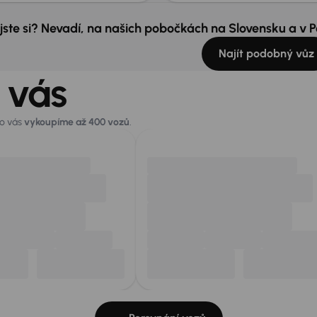
 jste si? Nevadí, na našich pobočkách na Slovensku a v
Najít podobný vůz
 vás
ro vás
vykoupíme až 400 vozů
.