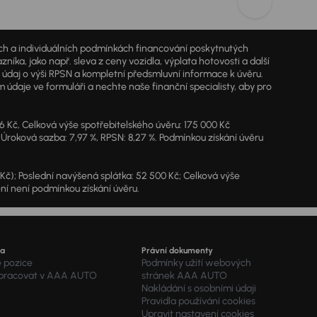
jích a individuálních podmínkách financování poskytnutých
a, jako např. sleva z ceny vozidla, výplata hotovosti a další
ý údaj o výši RPSN a kompletní předsmluvní informace k úvěru.
údaje ve formuláři a nechte naše finanční specialisty, aby pro
46 Kč, Celková výše spotřebitelského úvěru: 175 000 Kč
 Úroková sazba: 7,97 %, RPSN: 8,27 %. Podmínkou získání úvěru
7 Kč); Poslední navýšená splátka: 52 500 Kč; Celková výše
ění není podmínkou získání úvěru.
ra
Právní dokumenty
é pozice
Podmínky užití webových
 pracovat v AAA AUTO
stránek AAA AUTO
Nakládání s osobními údaji
Pravidla používání cookies
Upravit nastavení cookies