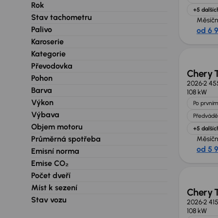
Rok
+5 dalšíc
Stav tachometru
Měsíčn
Palivo
od 6 
Nově v
Karoserie
Kategorie
Převodovka
Chery 
Pohon
2026
2 45
Barva
108 kW
Výkon
Po prvním
Výbava
Předvádě
Objem motoru
+5 dalšíc
Průměrná spotřeba
Měsíčn
od 5 
Emisní norma
Ušetří
Emise CO₂
Počet dveří
Míst k sezení
Chery 
Stav vozu
2026
2 41
108 kW