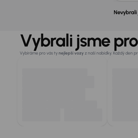
Nevybrali
Vybrali jsme pro
Vybíráme pro vás ty
nejlepší vozy
z naší nabídky. Každý den p