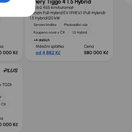
Chery Tiggo 4 1.5 Hybrid
.6 TGDI
2026
2 455 km
Automat
Benzín Full-Hybrid EV (FHEV) (Full-Hybrid)
1.5 Hybrid
120 kW
Servisní knížka
Předváděcí vůz
Koupeno nové v ČR
1.5 Hybrid
+4 dalších
na
Měsíční splátka
Cena
0 000 Kč
od 4 882 Kč
580 000 Kč
.6 TGDI
a
v ČR
na
0 000 Kč