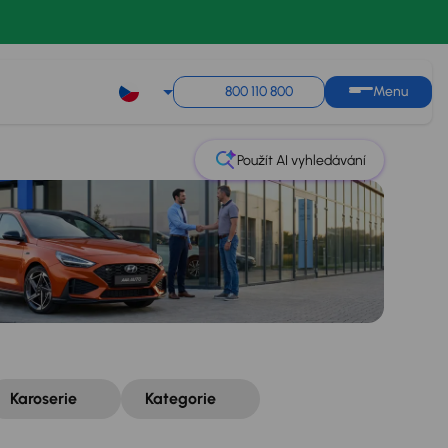
Řazení
Uložit hledání
800 110 800
Menu
Použít AI vyhledávání
Karoserie
Kategorie