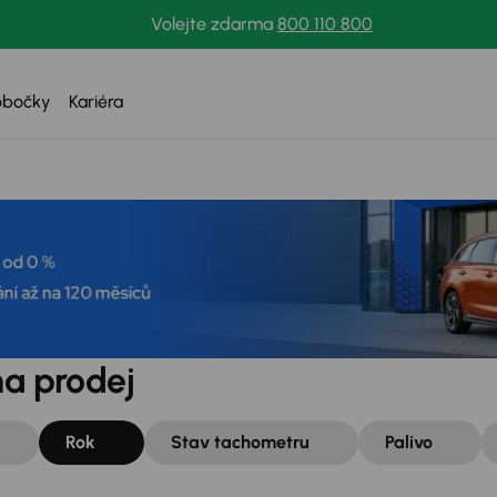
Volejte zdarma
800 110 800
obočky
Kariéra
na prodej
Rok
Stav tachometru
Palivo