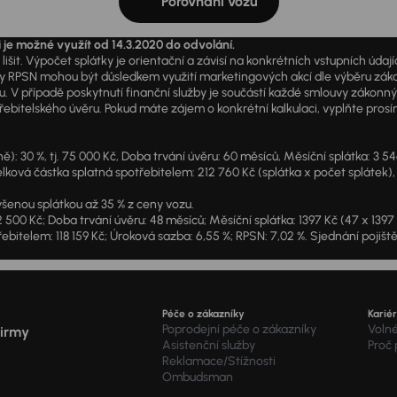
Porovnání vozů
i je možné využít od 14.3.2020 do odvolání.
išit. Výpočet splátky je orientační a závisí na konkrétních vstupních úda
PSN mohou být důsledkem využití marketingových akcí dle výběru zákazník
u. V případě poskytnutí finanční služby je součástí každé smlouvy zákonn
itelského úvěru. Pokud máte zájem o konkrétní kalkulaci, vyplňte prosím 
: 30 %, tj. 75 000 Kč, Doba trvání úvěru: 60 měsíců, Měsíční splátka: 3 5
lková částka splatná spotřebitelem: 212 760 Kč (splátka x počet splátek),
šenou splátkou až 35 % z ceny vozu.
2 500 Kč; Doba trvání úvěru: 48 měsíců; Měsíční splátka: 1397 Kč (47 x 139
ebitelem: 118 159 Kč; Úroková sazba: 6,55 %; RPSN: 7,02 %. Sjednání pojišt
Péče o zákazníky
Karié
Poprodejní péče o zákazníky
Voln
firmy
Asistenční služby
Proč
Reklamace/Stížnosti
Ombudsman