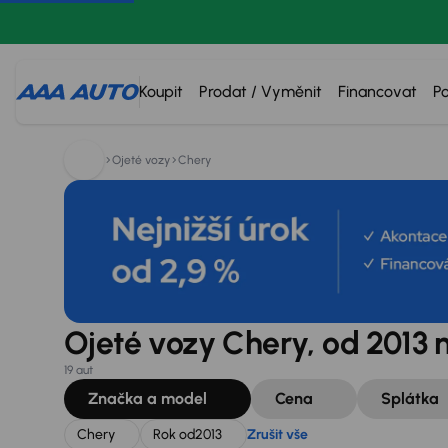
Hledáte:
Chery
Rok od
2013
Zrušit vše
Koupit
Prodat / Vyměnit
Financovat
P
Ojeté vozy
Chery
Ojeté vozy Chery, od 2013 
19 aut
Značka a model
Cena
Splátka
Chery
Rok od
2013
Zrušit vše