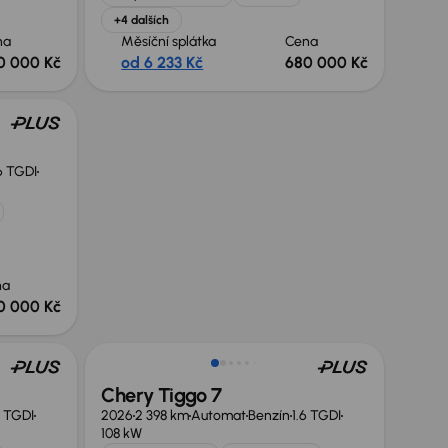
+4 dalších
na
Měsíční splátka
Cena
0 000 Kč
od 6 233 Kč
680 000 Kč
6 TGDI
na
0 000 Kč
Zlevněno o 50 000 Kč
Chery Tiggo 7
6 TGDI
2026
2 398 km
Automat
Benzín
1.6 TGDI
108 kW