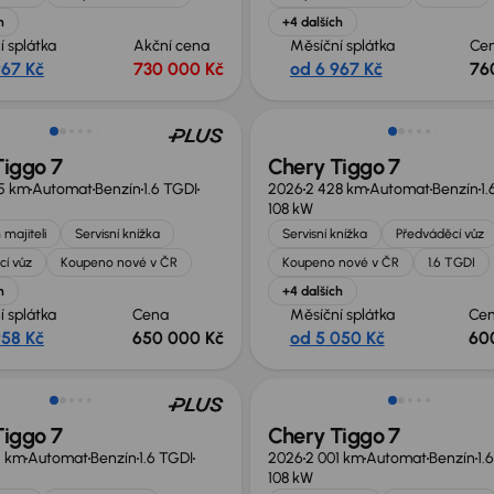
h
+4 dalších
í splátka
Akční cena
Měsíční splátka
Ce
967 Kč
730 000 Kč
od 6 967 Kč
76
 nabídce
Ušetříte 99 000 Kč
Tiggo 7
Chery Tiggo 7
5 km
Automat
Benzín
1.6 TGDI
2026
2 428 km
Automat
Benzín
1.
108 kW
 majiteli
Servisní knížka
Servisní knížka
Předváděcí vůz
cí vůz
Koupeno nové v ČR
Koupeno nové v ČR
1.6 TGDI
h
+4 dalších
í splátka
Cena
Měsíční splátka
Ce
958 Kč
650 000 Kč
od 5 050 Kč
60
te 99 000 Kč
Ušetříte 99 000 Kč
Tiggo 7
Chery Tiggo 7
5 km
Automat
Benzín
1.6 TGDI
2026
2 001 km
Automat
Benzín
1.
108 kW