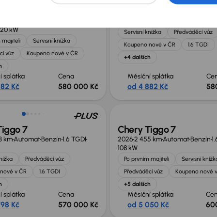
iggo 4 1.5 Hybrid
Chery Tiggo 7
5 km
Automat
2026
2 222 km
Automat
Benzín
1
l-Hybrid EV (FHEV) (Full-Hybrid)
108 kW
120 kW
Servisní knížka
Předváděcí vůz
 majiteli
Servisní knížka
Koupeno nové v ČR
1.6 TGDI
cí vůz
Koupeno nové v ČR
+4 dalších
h
í splátka
Cena
Měsíční splátka
Ce
882 Kč
580 000 Kč
od 4 882 Kč
58
no o 30 000 Kč
Nově v nabídce
Tiggo 7
Chery Tiggo 7
3 km
Automat
Benzín
1.6 TGDI
2026
2 455 km
Automat
Benzín
1
108 kW
knížka
Předváděcí vůz
Po prvním majiteli
Servisní knížk
nové v ČR
1.6 TGDI
Předváděcí vůz
Koupeno nové 
h
+5 dalších
í splátka
Cena
Měsíční splátka
Ce
798 Kč
570 000 Kč
od 5 050 Kč
60