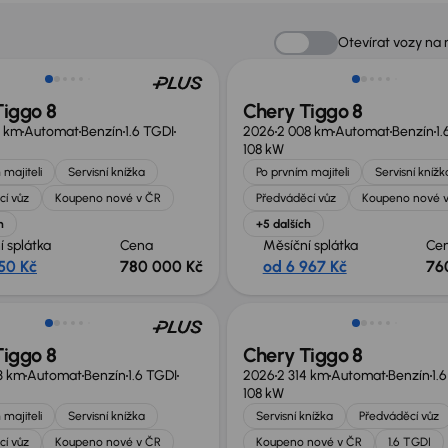
no o 20 000 Kč
Zlevněno o 40 000 Kč
Otevírat vozy na
Tiggo 8
Chery Tiggo 8
2 km
Automat
Benzín
1.6 TGDI
2026
2 008 km
Automat
Benzín
1.
108 kW
 majiteli
Servisní knížka
Po prvním majiteli
Servisní knížk
cí vůz
Koupeno nové v ČR
Předváděcí vůz
Koupeno nové 
h
+5 dalších
í splátka
Cena
Měsíční splátka
Ce
150 Kč
780 000 Kč
od 6 967 Kč
76
no o 40 000 Kč
Zlevněno o 40 000 Kč
Tiggo 8
Chery Tiggo 8
3 km
Automat
Benzín
1.6 TGDI
2026
2 314 km
Automat
Benzín
1.
108 kW
 majiteli
Servisní knížka
Servisní knížka
Předváděcí vůz
cí vůz
Koupeno nové v ČR
Koupeno nové v ČR
1.6 TGDI