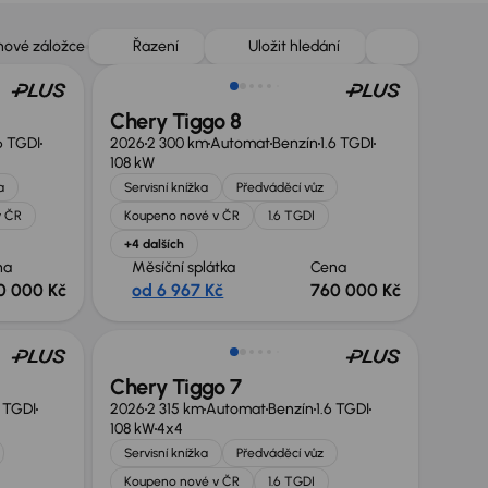
Zlevněno o 40 000 Kč
 nové záložce
Řazení
Uložit hledání
Chery Tiggo 8
6 TGDI
2026
2 300 km
Automat
Benzín
1.6 TGDI
108 kW
a
Servisní knížka
Předváděcí vůz
v ČR
Koupeno nové v ČR
1.6 TGDI
+4 dalších
na
Měsíční splátka
Cena
0 000 Kč
od 6 967 Kč
760 000 Kč
Zlevněno o 50 000 Kč
Chery Tiggo 7
6 TGDI
2026
2 315 km
Automat
Benzín
1.6 TGDI
108 kW
4x4
Servisní knížka
Předváděcí vůz
Koupeno nové v ČR
1.6 TGDI