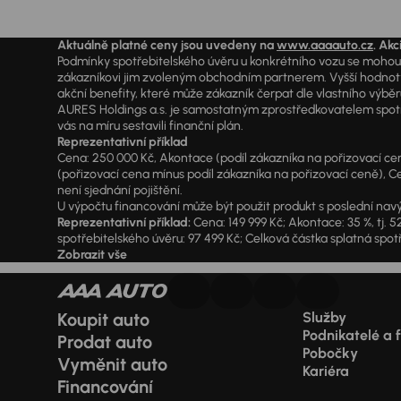
Aktuálně platné ceny jsou uvedeny na
www.aaaauto.cz
. Akc
Podmínky spotřebitelského úvěru u konkrétního vozu se mohou l
zákazníkovi jim zvoleným obchodním partnerem. Vyšší hodnoty R
akční benefity, které může zákazník čerpat dle vlastního výběr
AURES Holdings a.s. je samostatným zprostředkovatelem spotřeb
vás na míru sestavili finanční plán.
Reprezentativní příklad
Cena: 250 000 Kč, Akontace (podíl zákazníka na pořizovací ceně)
(pořizovací cena mínus podíl zákazníka na pořizovací ceně), Ce
není sjednání pojištění.
U výpočtu financování může být použit produkt s poslední navý
Reprezentativní příklad:
Cena: 149 999 Kč; Akontace: 35 %, tj. 5
spotřebitelského úvěru: 97 499 Kč; Celková částka splatná spotř
Zobrazit vše
Koupit auto
Služby
Podnikatelé a 
Prodat auto
Pobočky
Vyměnit auto
Kariéra
Financování