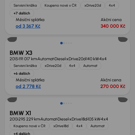
Servisní knížka
Koupeno nové v ČR
xDrive20d
4x4
+7 dalších
Měsíční splátka
Akční cena
od 3 367 Kč
340 000 Kč
Zlevněno o 40 000 Kč
BMW X3
2015
191 017 km
Automat
Diesel
xDrive20d
140 kW
4x4
Servisní knížka
xDrive20d
4x4
Automat
+6 dalších
Měsíční splátka
Akční cena
od 2 778 Kč
270 000 Kč
BMW X1
2013
295 229 km
Automat
Diesel
xDrive18d
105 kW
4x4
Koupeno nové v ČR
xDrive18d
4x4
Automat
+4 dalších