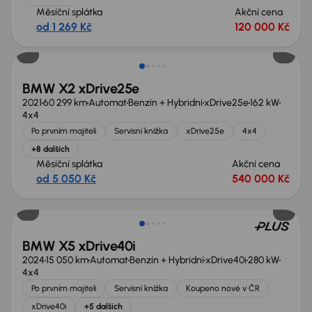
Měsíční splátka
Akční cena
od 1 269 Kč
120 000 Kč
Nově v nabídce
BMW X2 xDrive25e
2021
60 299 km
Automat
Benzín + Hybridní
xDrive25e
162 kW
4x4
Po prvním majiteli
Servisní knížka
xDrive25e
4x4
+8 dalších
Měsíční splátka
Akční cena
od 5 050 Kč
540 000 Kč
Zlevněno o 200 000 Kč
BMW X5 xDrive40i
2024
15 050 km
Automat
Benzín + Hybridní
xDrive40i
280 kW
4x4
Po prvním majiteli
Servisní knížka
Koupeno nové v ČR
xDrive40i
+5 dalších