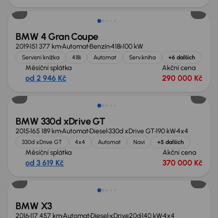
BMW 4 Gran Coupe
2019
151 377 km
Automat
Benzín
418i
100 kW
Servisní knížka
418i
Automat
Serv.kniha
+6 dalších
Měsíční splátka
Akční cena
od 2 946 Kč
290 000 Kč
BMW 330d xDrive GT
2015
165 189 km
Automat
Diesel
330d xDrive GT
190 kW
4x4
330d xDrive GT
4x4
Automat
Navi
+5 dalších
Měsíční splátka
Akční cena
od 3 619 Kč
370 000 Kč
Zlevněno o 50 000 Kč
BMW X3
2016
117 457 km
Automat
Diesel
xDrive20d
140 kW
4x4