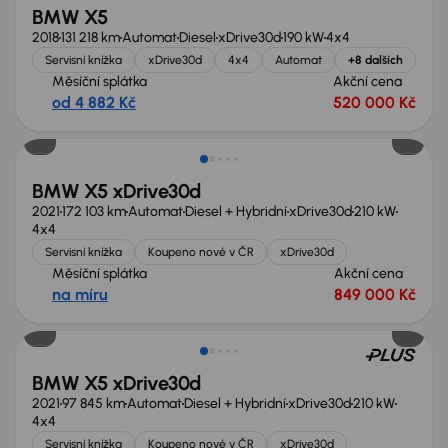
BMW X5
2018
131 218 km
Automat
Diesel
xDrive30d
190 kW
4x4
Servisní knížka
xDrive30d
4x4
Automat
+8 dalších
Měsíční splátka
Akční cena
od 4 882 Kč
520 000 Kč
Možnost odpočtu DPH
BMW X5 xDrive30d
2021
172 103 km
Automat
Diesel + Hybridní
xDrive30d
210 kW
4x4
Servisní knížka
Koupeno nové v ČR
xDrive30d
Měsíční splátka
Akční cena
na míru
849 000 Kč
Zlevněno o 120 000 Kč
BMW X5 xDrive30d
2021
97 845 km
Automat
Diesel + Hybridní
xDrive30d
210 kW
4x4
Servisní knížka
Koupeno nové v ČR
xDrive30d