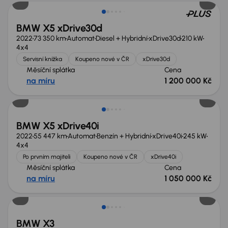
BMW X5 xDrive30d
2022
73 350 km
Automat
Diesel + Hybridní
xDrive30d
210 kW
4x4
Servisní knížka
Koupeno nové v ČR
xDrive30d
Měsíční splátka
Cena
na míru
1 200 000 Kč
Možnost odpočtu DPH
BMW X5 xDrive40i
2022
55 447 km
Automat
Benzín + Hybridní
xDrive40i
245 kW
4x4
Po prvním majiteli
Koupeno nové v ČR
xDrive40i
Měsíční splátka
Cena
na míru
1 050 000 Kč
Nově v nabídce
BMW X3