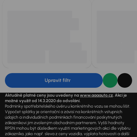
Upravit filtr
Aktuálně platné ceny jsou uvedeny na
www.aaaauto.cz
. Akci je
možné využít od 14.3.2020 do odvolání.
Podmínky spotřebitelského úvěru u konkrétního vozu se mohou lišit.
Výpočet splátky je orientační a závisí na konkrétních vstupních
údajích a individuálních podmínkách financování poskytnutých
zákazníkovi jim zvoleným obchodním partnerem. Vyšší hodnoty
RPSN mohou být důsledkem využití marketingových akcí dle výběru
zákazníka, jako např. sleva z ceny vozidla, výplata hotovosti a další