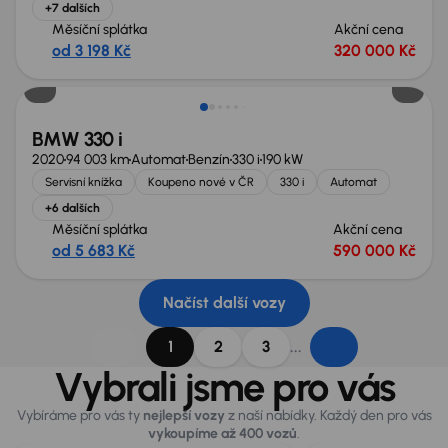
+7 dalších
Měsíční splátka
Akční cena
od 3 198 Kč
320 000 Kč
Zlevněno o 40 000 Kč
BMW 330 i
2020
94 003 km
Automat
Benzín
330 i
190 kW
Servisní knížka
Koupeno nové v ČR
330 i
Automat
+6 dalších
Měsíční splátka
Akční cena
od 5 683 Kč
590 000 Kč
Načíst další vozy
...
1
2
3
Vybrali jsme pro vás
Vybíráme pro vás ty
nejlepší vozy
z naší nabídky. Každý den pro vás
vykoupíme až 400 vozů
.