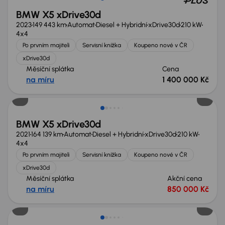
BMW X5 xDrive30d
2023
149 443 km
Automat
Diesel + Hybridní
xDrive30d
210 kW
4x4
Po prvním majiteli
Servisní knížka
Koupeno nové v ČR
xDrive30d
Měsíční splátka
Cena
na míru
1 400 000 Kč
Nově v nabídce
BMW X5 xDrive30d
2021
164 139 km
Automat
Diesel + Hybridní
xDrive30d
210 kW
4x4
Po prvním majiteli
Servisní knížka
Koupeno nové v ČR
xDrive30d
Měsíční splátka
Akční cena
na míru
850 000 Kč