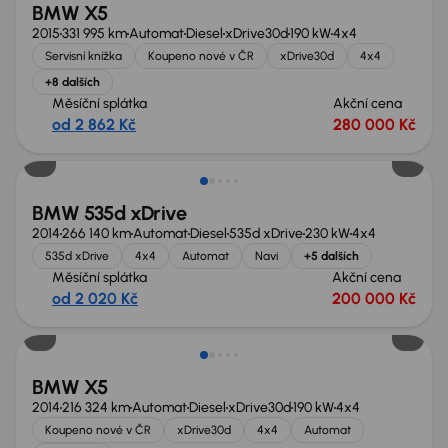
BMW X5
2015
331 995 km
Automat
Diesel
xDrive30d
190 kW
4x4
Servisní knížka
Koupeno nové v ČR
xDrive30d
4x4
+8 dalších
Měsíční splátka
Akční cena
od 2 862 Kč
280 000 Kč
BMW 535d xDrive
2014
266 140 km
Automat
Diesel
535d xDrive
230 kW
4x4
535d xDrive
4x4
Automat
Navi
+5 dalších
Měsíční splátka
Akční cena
od 2 020 Kč
200 000 Kč
Zlevněno o 20 000 Kč
BMW X5
2014
216 324 km
Automat
Diesel
xDrive30d
190 kW
4x4
Koupeno nové v ČR
xDrive30d
4x4
Automat