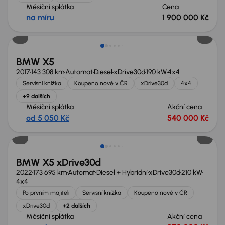
Měsíční splátka
Cena
na míru
1 900 000 Kč
Možnost odpočtu DPH
BMW X5
2017
143 308 km
Automat
Diesel
xDrive30d
190 kW
4x4
Servisní knížka
Koupeno nové v ČR
xDrive30d
4x4
+9 dalších
Měsíční splátka
Akční cena
od 5 050 Kč
540 000 Kč
Zlevněno o 30 000 Kč
BMW X5 xDrive30d
2022
173 695 km
Automat
Diesel + Hybridní
xDrive30d
210 kW
4x4
Po prvním majiteli
Servisní knížka
Koupeno nové v ČR
xDrive30d
+2 dalších
Měsíční splátka
Akční cena