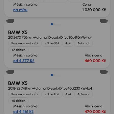
Měsíční splátka
Cena
na míru
1 030 000 Kč
BMW X5
2015
170 706 km
Automat
Diesel
xDrive30d
190 kW
4x4
Koupeno nové v ČR
xDrive30d
4x4
Automat
+7 dalších
Měsíční splátka
Akční cena
od 4 377 Kč
460 000 Kč
Možnost odpočtu DPH
BMW X5
2018
192 748 km
Automat
Diesel
xDrive40d
230 kW
4x4
Koupeno nové v ČR
xDrive40d
4x4
Automat
+5 dalších
Měsíční splátka
Akční cena
od 4 461 Kč
470 000 Kč