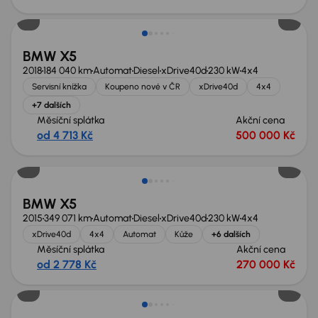
Zlevněno o 40 000 Kč
BMW X5
2018
184 040 km
Automat
Diesel
xDrive40d
230 kW
4x4
Servisní knížka
Koupeno nové v ČR
xDrive40d
4x4
+7 dalších
Měsíční splátka
Akční cena
od 4 713 Kč
500 000 Kč
BMW X5
2015
349 071 km
Automat
Diesel
xDrive40d
230 kW
4x4
xDrive40d
4x4
Automat
Kůže
+6 dalších
Měsíční splátka
Akční cena
od 2 778 Kč
270 000 Kč