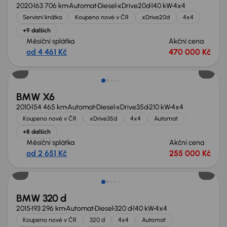
2020
163 706 km
Automat
Diesel
xDrive20d
140 kW
4x4
Servisní knížka
Koupeno nové v ČR
xDrive20d
4x4
+9 dalších
Měsíční splátka
Akční cena
od 4 461 Kč
470 000 Kč
Extra sleva 18 000 Kč
BMW X6
2010
154 465 km
Automat
Diesel
xDrive35d
210 kW
4x4
Koupeno nové v ČR
xDrive35d
4x4
Automat
+8 dalších
Měsíční splátka
Akční cena
od 2 651 Kč
255 000 Kč
BMW 320 d
2015
193 296 km
Automat
Diesel
320 d
140 kW
4x4
Koupeno nové v ČR
320 d
4x4
Automat