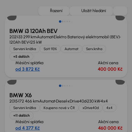
Zlevněno o 20 000 Kč
Řazení
Uložit hledání
BMW i3 120Ah BEV
2021
33 299 km
Automat
Elektro Bateriový elektromobil (BEV)
120Ah BEV
125 kW
Servisní knížka
SoH 93%
Automat
Serv.kniha
+5 dalších
Měsíční splátka
Akční cena
od 3 872 Kč
400 000 Kč
Zlevněno o 80 000 Kč
BMW X6
2015
172 466 km
Automat
Diesel
xDrive40d
230 kW
4x4
Servisní knížka
Koupeno nové v ČR
xDrive40d
4x4
+11 dalších
Měsíční splátka
Akční cena
od 4 377 Kč
460 000 Kč
Zlevněno o 50 000 Kč