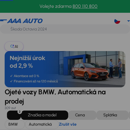
BMW
Automatická
Zrušit vše
Volejte zdarma
800 110 800
AI
Ojeté vozy BMW, Automatická na
prodej
309 aut
2
Značka a model
Cena
Splátka
BMW
Automatická
Zrušit vše