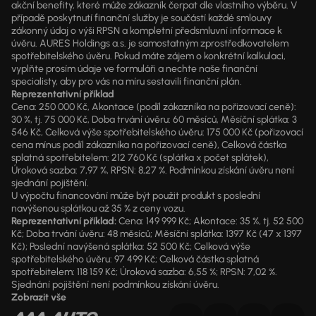
akční benefity, které může zákazník čerpat dle vlastního výběru. V
případě poskytnutí finanční služby je součástí každé smlouvy
zákonný údaj o výši RPSN a kompletní předsmluvní informace k
úvěru. AURES Holdings a.s. je samostatným zprostředkovatelem
spotřebitelského úvěru. Pokud máte zájem o konkrétní kalkulaci,
vyplňte prosím údaje ve formuláři a nechte naše finanční
specialisty, aby pro vás na míru sestavili finanční plán.
Reprezentativní příklad
Cena: 250 000 Kč, Akontace (podíl zákazníka na pořizovací ceně):
30 %, tj. 75 000 Kč, Doba trvání úvěru: 60 měsíců, Měsíční splátka: 3
546 Kč, Celková výše spotřebitelského úvěru: 175 000 Kč (pořizovací
cena mínus podíl zákazníka na pořizovací ceně), Celková částka
splatná spotřebitelem: 212 760 Kč (splátka x počet splátek),
Úroková sazba: 7,97 %, RPSN: 8,27 %. Podmínkou získání úvěru není
sjednání pojištění.
U výpočtu financování může být použit produkt s poslední
navýšenou splátkou až 35 % z ceny vozu.
Reprezentativní příklad:
Cena: 149 999 Kč; Akontace: 35 %, tj. 52 500
Kč; Doba trvání úvěru: 48 měsíců; Měsíční splátka: 1397 Kč (47 x 1397
Kč); Poslední navýšená splátka: 52 500 Kč; Celková výše
spotřebitelského úvěru: 97 499 Kč; Celková částka splatná
spotřebitelem: 118 159 Kč; Úroková sazba: 6,55 %; RPSN: 7,02 %.
Sjednání pojištění není podmínkou získání úvěru.
Zobrazit vše