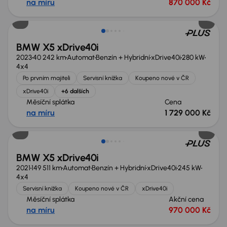
na míru
870 000 Kč
Možnost odpočtu DPH
BMW X5 xDrive40i
2023
40 242 km
Automat
Benzín + Hybridní
xDrive40i
280 kW
4x4
Po prvním majiteli
Servisní knížka
Koupeno nové v ČR
xDrive40i
+6 dalších
Měsíční splátka
Cena
na míru
1 729 000 Kč
Zlevněno o 100 000 Kč
BMW X5 xDrive40i
2021
149 511 km
Automat
Benzín + Hybridní
xDrive40i
245 kW
4x4
Servisní knížka
Koupeno nové v ČR
xDrive40i
Měsíční splátka
Akční cena
na míru
970 000 Kč
Možnost odpočtu DPH