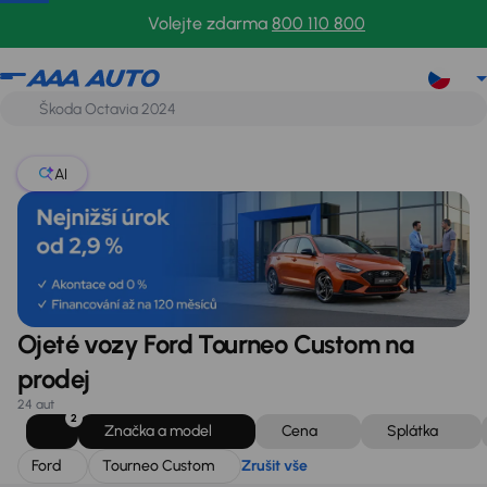
Ford
Tourneo Custom
Zrušit vše
Volejte zdarma
800 110 800
AI
Ojeté vozy Ford Tourneo Custom na
prodej
24 aut
2
Značka a model
Cena
Splátka
Ford
Tourneo Custom
Zrušit vše