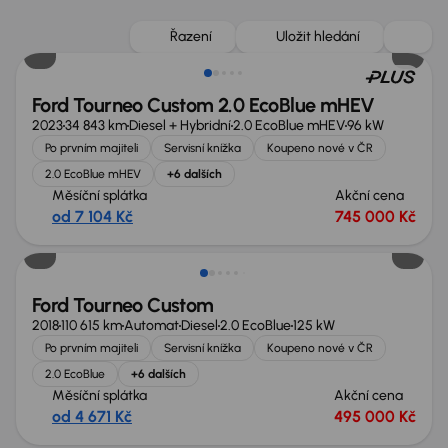
Zlevněno o 55 000 Kč
Řazení
Uložit hledání
Ford Tourneo Custom 2.0 EcoBlue mHEV
2023
34 843 km
Diesel + Hybridní
2.0 EcoBlue mHEV
96 kW
Po prvním majiteli
Servisní knížka
Koupeno nové v ČR
2.0 EcoBlue mHEV
+6 dalších
Měsíční splátka
Akční cena
od 7 104 Kč
745 000 Kč
Zlevněno o 15 000 Kč
Ford Tourneo Custom
2018
110 615 km
Automat
Diesel
2.0 EcoBlue
125 kW
Po prvním majiteli
Servisní knížka
Koupeno nové v ČR
2.0 EcoBlue
+6 dalších
Měsíční splátka
Akční cena
od 4 671 Kč
495 000 Kč
Zlevněno o 20 000 Kč