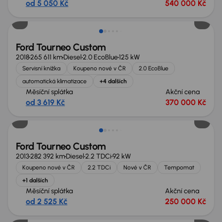
od 5 050 Kč
540 000 Kč
Ford Tourneo Custom
2018
265 611 km
Diesel
2.0 EcoBlue
125 kW
Servisní knížka
Koupeno nové v ČR
2.0 EcoBlue
automatická klimatizace
+4 dalších
Měsíční splátka
Akční cena
od 3 619 Kč
370 000 Kč
Ford Tourneo Custom
2013
282 392 km
Diesel
2.2 TDCi
92 kW
Koupeno nové v ČR
2.2 TDCi
Nové v ČR
Tempomat
+1 dalších
Měsíční splátka
Akční cena
od 2 525 Kč
250 000 Kč
Možnost odpočtu DPH