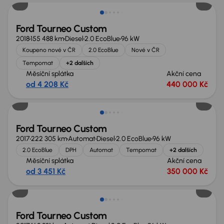
Ford Tourneo Custom
2018
155 488 km
Diesel
2.0 EcoBlue
96 kW
Koupeno nové v ČR
2.0 EcoBlue
Nové v ČR
Tempomat
+2 dalších
Měsíční splátka
Akční cena
od 4 208 Kč
440 000 Kč
Možnost odpočtu DPH
Ford Tourneo Custom
2017
222 305 km
Automat
Diesel
2.0 EcoBlue
96 kW
2.0 EcoBlue
DPH
Automat
Tempomat
+2 dalších
Měsíční splátka
Akční cena
od 3 451 Kč
350 000 Kč
Možnost odpočtu DPH
Ford Tourneo Custom