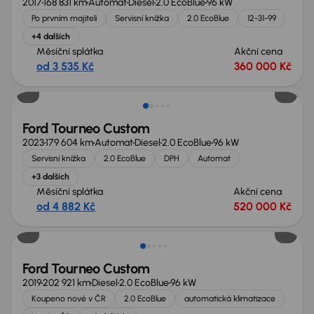
2017
168 831 km
Automat
Diesel
2.0 EcoBlue
96 kW
Po prvním majiteli
Servisní knížka
2.0 EcoBlue
12-31-99
+4 dalších
Měsíční splátka
Akční cena
od 3 535 Kč
360 000 Kč
Zlevněno o 50 000 Kč
Ford Tourneo Custom
2023
179 604 km
Automat
Diesel
2.0 EcoBlue
96 kW
Servisní knížka
2.0 EcoBlue
DPH
Automat
+3 dalších
Měsíční splátka
Akční cena
od 4 882 Kč
520 000 Kč
Ford Tourneo Custom
2019
202 921 km
Diesel
2.0 EcoBlue
96 kW
Koupeno nové v ČR
2.0 EcoBlue
automatická klimatizace