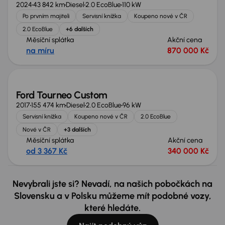
2024
43 842 km
Diesel
2.0 EcoBlue
110 kW
Po prvním majiteli
Servisní knížka
Koupeno nové v ČR
2.0 EcoBlue
+6 dalších
Měsíční splátka
Akční cena
na míru
870 000 Kč
Nově v nabídce
Ford Tourneo Custom
2017
155 474 km
Diesel
2.0 EcoBlue
96 kW
Servisní knížka
Koupeno nové v ČR
2.0 EcoBlue
Nové v ČR
+3 dalších
Měsíční splátka
Akční cena
od 3 367 Kč
340 000 Kč
Nevybrali jste si? Nevadí, na našich pobočkách na
Slovensku a v Polsku můžeme mít podobné vozy,
které hledáte.