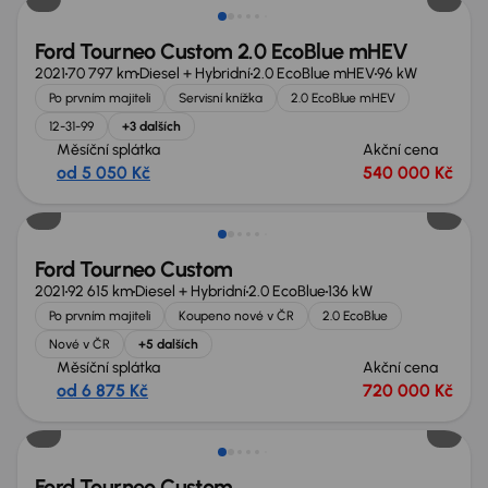
Ford Tourneo Custom 2.0 EcoBlue mHEV
2021
70 797 km
Diesel + Hybridní
2.0 EcoBlue mHEV
96 kW
Po prvním majiteli
Servisní knížka
2.0 EcoBlue mHEV
12-31-99
+3 dalších
Měsíční splátka
Akční cena
od 5 050 Kč
540 000 Kč
Možnost odpočtu DPH
Ford Tourneo Custom
2021
92 615 km
Diesel + Hybridní
2.0 EcoBlue
136 kW
Po prvním majiteli
Koupeno nové v ČR
2.0 EcoBlue
Nové v ČR
+5 dalších
Měsíční splátka
Akční cena
od 6 875 Kč
720 000 Kč
Ford Tourneo Custom