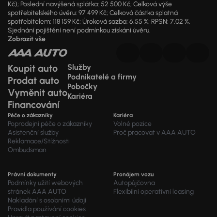
Kč); Poslední navýšená splátka: 52 500 Kč; Celková výše
spotřebitelského úvěru: 97 499 Kč; Celková částka splatná
spotřebitelem: 118 159 Kč; Úroková sazba: 6,55 %; RPSN: 7,02 %.
Sjednání pojištění není podmínkou získání úvěru.
Zobrazit vše
Koupit auto
Služby
Podnikatelé a firmy
Prodat auto
Pobočky
Vyměnit auto
Kariéra
Financování
Péče o zákazníky
Kariéra
Poprodejní péče o zákazníky
Volné pozice
Asistenční služby
Proč pracovat v AAA AUTO
Reklamace/Stížnosti
Ombudsman
Právní dokumenty
Pronájem vozu
Podmínky užití webových
Autopůjčovna
stránek AAA AUTO
Flexibilní operativní leasing
Nakládání s osobními údaji
Pravidla používání cookies