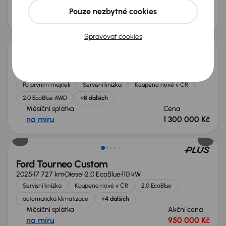
Měsíční splátka
Akční cena
Pouze nezbytné cookies
od 6 783 Kč
710 000 Kč
Ušetříte 318 012 Kč
Spravovat cookies
Ford Tourneo Custom
2025
21 204 km
Automat
Diesel
2.0 EcoBlue AWD
125 kW
4x4
Po prvním majiteli
Servisní knížka
Koupeno nové v ČR
2.0 EcoBlue AWD
+8 dalších
Měsíční splátka
Cena
na míru
1 300 000 Kč
Ford Tourneo Custom
2025
17 727 km
Diesel
2.0 EcoBlue
110 kW
Servisní knížka
Koupeno nové v ČR
2.0 EcoBlue
automatická klimatizace
+4 dalších
Měsíční splátka
Akční cena
na míru
950 000 Kč