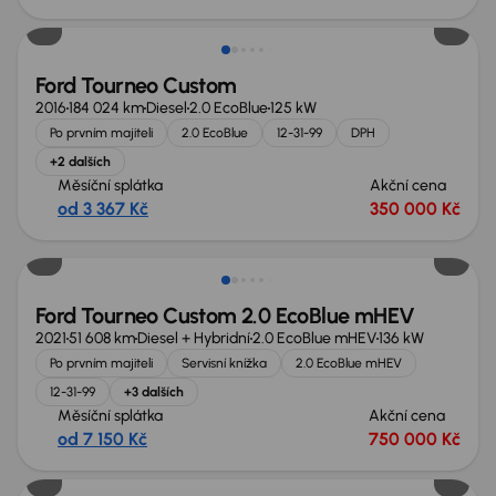
Možnost odpočtu DPH
Ford Tourneo Custom
2016
184 024 km
Diesel
2.0 EcoBlue
125 kW
Po prvním majiteli
2.0 EcoBlue
12-31-99
DPH
+2 dalších
Měsíční splátka
Akční cena
od 3 367 Kč
350 000 Kč
Extra sleva 30 000 Kč
Ford Tourneo Custom 2.0 EcoBlue mHEV
2021
51 608 km
Diesel + Hybridní
2.0 EcoBlue mHEV
136 kW
Po prvním majiteli
Servisní knížka
2.0 EcoBlue mHEV
12-31-99
+3 dalších
Měsíční splátka
Akční cena
od 7 150 Kč
750 000 Kč
Ušetříte 307 695 Kč