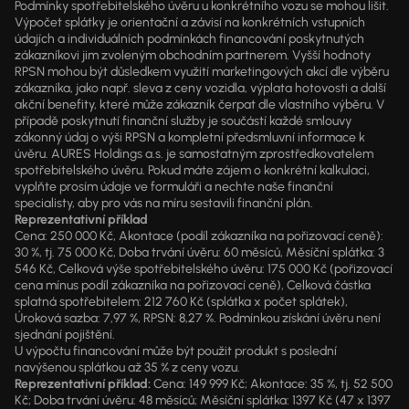
Podmínky spotřebitelského úvěru u konkrétního vozu se mohou lišit.
Výpočet splátky je orientační a závisí na konkrétních vstupních
údajích a individuálních podmínkách financování poskytnutých
zákazníkovi jim zvoleným obchodním partnerem. Vyšší hodnoty
RPSN mohou být důsledkem využití marketingových akcí dle výběru
zákazníka, jako např. sleva z ceny vozidla, výplata hotovosti a další
akční benefity, které může zákazník čerpat dle vlastního výběru. V
případě poskytnutí finanční služby je součástí každé smlouvy
zákonný údaj o výši RPSN a kompletní předsmluvní informace k
úvěru. AURES Holdings a.s. je samostatným zprostředkovatelem
spotřebitelského úvěru. Pokud máte zájem o konkrétní kalkulaci,
vyplňte prosím údaje ve formuláři a nechte naše finanční
specialisty, aby pro vás na míru sestavili finanční plán.
Reprezentativní příklad
Cena: 250 000 Kč, Akontace (podíl zákazníka na pořizovací ceně):
30 %, tj. 75 000 Kč, Doba trvání úvěru: 60 měsíců, Měsíční splátka: 3
546 Kč, Celková výše spotřebitelského úvěru: 175 000 Kč (pořizovací
cena mínus podíl zákazníka na pořizovací ceně), Celková částka
splatná spotřebitelem: 212 760 Kč (splátka x počet splátek),
Úroková sazba: 7,97 %, RPSN: 8,27 %. Podmínkou získání úvěru není
sjednání pojištění.
U výpočtu financování může být použit produkt s poslední
navýšenou splátkou až 35 % z ceny vozu.
Reprezentativní příklad:
Cena: 149 999 Kč; Akontace: 35 %, tj. 52 500
Kč; Doba trvání úvěru: 48 měsíců; Měsíční splátka: 1397 Kč (47 x 1397