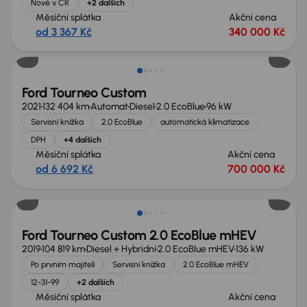
Nové v ČR
+2 dalších
Měsíční splátka
Akční cena
od 3 367 Kč
340 000 Kč
Možnost odpočtu DPH
Ford Tourneo Custom
2021
132 404 km
Automat
Diesel
2.0 EcoBlue
96 kW
Servisní knížka
2.0 EcoBlue
automatická klimatizace
DPH
+4 dalších
Měsíční splátka
Akční cena
od 6 692 Kč
700 000 Kč
Extra sleva 28 000 Kč
Ford Tourneo Custom 2.0 EcoBlue mHEV
2019
104 819 km
Diesel + Hybridní
2.0 EcoBlue mHEV
136 kW
Po prvním majiteli
Servisní knížka
2.0 EcoBlue mHEV
12-31-99
+2 dalších
Měsíční splátka
Akční cena