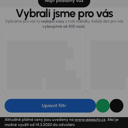
Najít podobný vůz
Vybrali jsme pro vás
Vybíráme pro vás ty
nejlepší vozy
z naší nabídky. Každý den pro vás
vykoupíme až 400 vozů
.
Upravit filtr
Aktuálně platné ceny jsou uvedeny na
www.aaaauto.cz
. Akci je
možné využít od 14.3.2020 do odvolání.