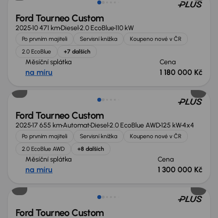
Ford Tourneo Custom
2025
10 471 km
Diesel
2.0 EcoBlue
110 kW
Po prvním majiteli
Servisní knížka
Koupeno nové v ČR
2.0 EcoBlue
+7 dalších
Měsíční splátka
Cena
na míru
1 180 000 Kč
Zlevněno o 100 000 Kč
Ford Tourneo Custom
2025
17 655 km
Automat
Diesel
2.0 EcoBlue AWD
125 kW
4x4
Po prvním majiteli
Servisní knížka
Koupeno nové v ČR
2.0 EcoBlue AWD
+8 dalších
Měsíční splátka
Cena
na míru
1 300 000 Kč
Ford Tourneo Custom