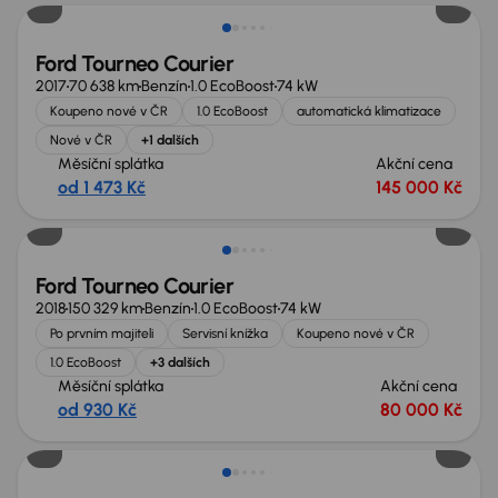
Ford Tourneo Courier
2017
70 638 km
Benzín
1.0 EcoBoost
74 kW
Koupeno nové v ČR
1.0 EcoBoost
automatická klimatizace
Nové v ČR
+1 dalších
Měsíční splátka
Akční cena
od 1 473 Kč
145 000 Kč
Možnost odpočtu DPH
Ford Tourneo Courier
2018
150 329 km
Benzín
1.0 EcoBoost
74 kW
Po prvním majiteli
Servisní knížka
Koupeno nové v ČR
1.0 EcoBoost
+3 dalších
Měsíční splátka
Akční cena
od 930 Kč
80 000 Kč