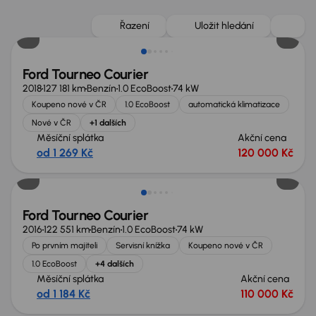
Řazení
Uložit hledání
Ford Tourneo Courier
2018
127 181 km
Benzín
1.0 EcoBoost
74 kW
Koupeno nové v ČR
1.0 EcoBoost
automatická klimatizace
Nové v ČR
+1 dalších
Měsíční splátka
Akční cena
od 1 269 Kč
120 000 Kč
Zlevněno o 10 000 Kč
Ford Tourneo Courier
2016
122 551 km
Benzín
1.0 EcoBoost
74 kW
Po prvním majiteli
Servisní knížka
Koupeno nové v ČR
1.0 EcoBoost
+4 dalších
Měsíční splátka
Akční cena
od 1 184 Kč
110 000 Kč
Nově v nabídce