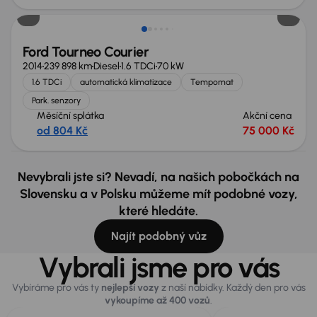
Ford Tourneo Courier
2014
239 898 km
Diesel
1.6 TDCi
70 kW
1.6 TDCi
automatická klimatizace
Tempomat
Park. senzory
Měsíční splátka
Akční cena
od 804 Kč
75 000 Kč
Nevybrali jste si? Nevadí, na našich pobočkách na
Slovensku a v Polsku můžeme mít podobné vozy,
které hledáte.
Najít podobný vůz
Vybrali jsme pro vás
Vybíráme pro vás ty
nejlepší vozy
z naší nabídky. Každý den pro vás
vykoupíme až 400 vozů
.