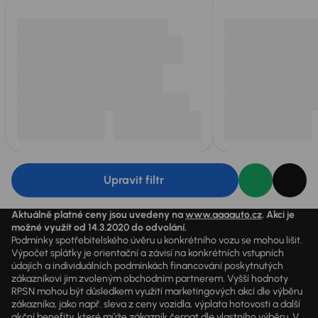
Upravit filtr
Aktuálně platné ceny jsou uvedeny na
www.aaaauto.cz
. Akci je
možné využít od 14.3.2020 do odvolání.
Podmínky spotřebitelského úvěru u konkrétního vozu se mohou lišit.
Výpočet splátky je orientační a závisí na konkrétních vstupních
údajích a individuálních podmínkách financování poskytnutých
zákazníkovi jim zvoleným obchodním partnerem. Vyšší hodnoty
RPSN mohou být důsledkem využití marketingových akcí dle výběru
zákazníka, jako např. sleva z ceny vozidla, výplata hotovosti a další
akční benefity, které může zákazník čerpat dle vlastního výběru. V