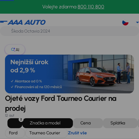
Ford
Tourneo Courier
Zrušit vše
Volejte zdarma
800 110 800
AI
Ojeté vozy Ford Tourneo Courier na
prodej
12 aut
2
Značka a model
Cena
Splátka
Ford
Tourneo Courier
Zrušit vše