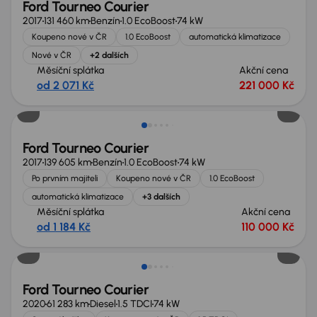
Ford Tourneo Courier
2017
131 460 km
Benzín
1.0 EcoBoost
74 kW
Koupeno nové v ČR
1.0 EcoBoost
automatická klimatizace
Nové v ČR
+2 dalších
Měsíční splátka
Akční cena
od 2 071 Kč
221 000 Kč
Nově v nabídce
Ford Tourneo Courier
2017
139 605 km
Benzín
1.0 EcoBoost
74 kW
Po prvním majiteli
Koupeno nové v ČR
1.0 EcoBoost
automatická klimatizace
+3 dalších
Měsíční splátka
Akční cena
od 1 184 Kč
110 000 Kč
Ford Tourneo Courier
2020
61 283 km
Diesel
1.5 TDCI
74 kW