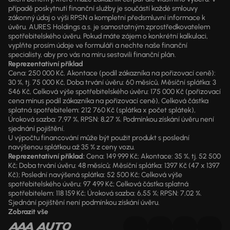
případě poskytnutí finanční služby je součástí každé smlouvy
zákonný údaj o výši RPSN a kompletní předsmluvní informace k
úvěru. AURES Holdings a.s. je samostatným zprostředkovatelem
spotřebitelského úvěru. Pokud máte zájem o konkrétní kalkulaci,
vyplňte prosím údaje ve formuláři a nechte naše finanční
specialisty, aby pro vás na míru sestavili finanční plán.
Reprezentativní příklad
Cena: 250 000 Kč, Akontace (podíl zákazníka na pořizovací ceně):
30 %, tj. 75 000 Kč, Doba trvání úvěru: 60 měsíců, Měsíční splátka: 3
546 Kč, Celková výše spotřebitelského úvěru: 175 000 Kč (pořizovací
cena mínus podíl zákazníka na pořizovací ceně), Celková částka
splatná spotřebitelem: 212 760 Kč (splátka x počet splátek),
Úroková sazba: 7,97 %, RPSN: 8,27 %. Podmínkou získání úvěru není
sjednání pojištění.
U výpočtu financování může být použit produkt s poslední
navýšenou splátkou až 35 % z ceny vozu.
Reprezentativní příklad:
Cena: 149 999 Kč; Akontace: 35 %, tj. 52 500
Kč; Doba trvání úvěru: 48 měsíců; Měsíční splátka: 1397 Kč (47 x 1397
Kč); Poslední navýšená splátka: 52 500 Kč; Celková výše
spotřebitelského úvěru: 97 499 Kč; Celková částka splatná
spotřebitelem: 118 159 Kč; Úroková sazba: 6,55 %; RPSN: 7,02 %.
Sjednání pojištění není podmínkou získání úvěru.
Zobrazit vše