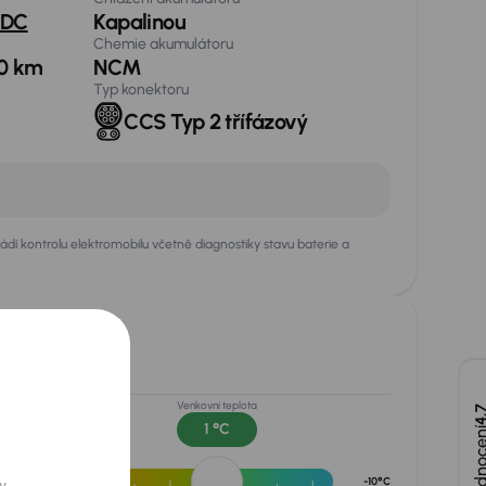
 DC
Kapalinou
Chemie akumulátoru
0 km
NCM
Typ konektoru
CCS Typ 2 třífázový
í kontrolu elektromobilu včetně diagnostiky stavu baterie a
ího SoH
mulátoru
Venkovní teplota
4,
1 °C
-10°C
y