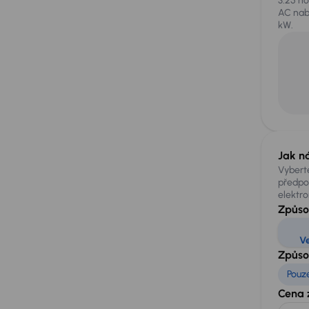
3.25 ho
AC nab
kW.
Jak n
Vyberte
předpok
elektro
Způso
V
Způso
Pouz
Cena 