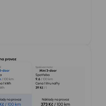
na provoz
l
Spalovací motor
3-door
Mini 3-door
a
Spotřeba
h
/ 100 km
9,6
/ 100 km
na 1 kWh
Cena 1 litru nafty
kWh
39 Kč
/ l
lady na provoz
Náklady na provoz
 Kč
/ 100 km
373 Kč
/ 100 km