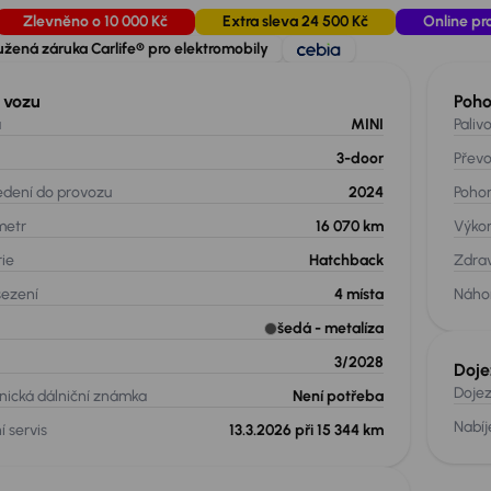
Zlevněno o 10 000 Kč
Extra sleva 24 500 Kč
Online pr
užená záruka Carlife® pro elektromobily
 vozu
Poh
a
MINI
Paliv
3-door
Přev
edení do provozu
2024
Poho
metr
16 070 km
Výko
rie
Hatchback
Zdrav
sezení
4
místa
Náho
šedá
- metalíza
3/2028
Doje
Dojez
nická dálniční známka
Není potřeba
Nabíj
í servis
13.3.2026 při 15 344 km