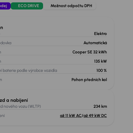
odej
ECO DRIVE
Možnost odpočtu DPH
on
o
Elektro
odovka
Automatická
n
Cooper SE 32 kWh
n
135 kW
í baterie podle výrobce vozidla
100 %
n
Pohon předních kol
zd a nabíjení
d nového vozu (WLTP)
234 km
ení
až 11 kW AC
/
až 49 kW DC