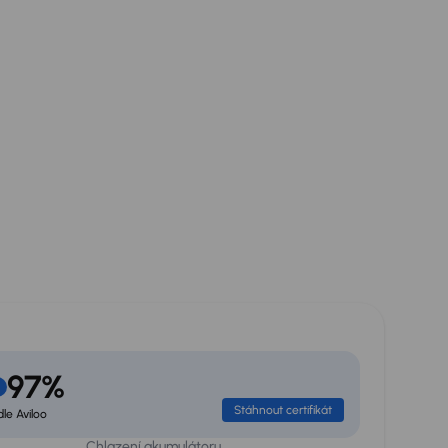
97%
Stáhnout certifikát
le Aviloo
Chlazení akumulátoru