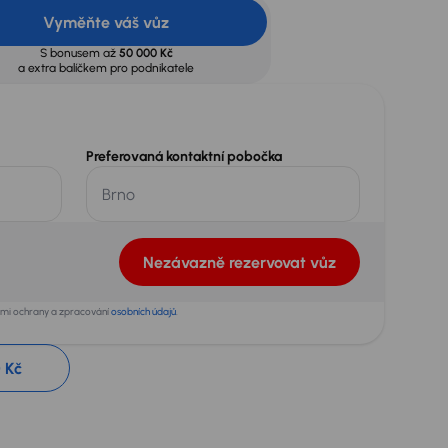
Vyměňte váš vůz
S bonusem až
50 000 Kč
a extra balíčkem pro podnikatele
Preferovaná kontaktní pobočka
Nezávazně rezervovat vůz
dami ochrany a zpracování
osobních údajů
.
 Kč