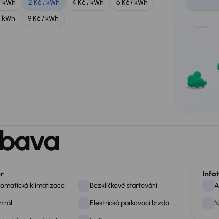
/ kWh
2 Kč / kWh
4 Kč / kWh
6 Kč / kWh
/ kWh
9 Kč / kWh
bava
ér
Info
omatická klimatizace
Bezklíčkové startování
A
trál
Elektrická parkovací brzda
N