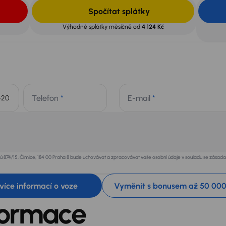
Spočítat splátky
Výhodné splátky měsíčně od
4 124 Kč
Telefon
*
E-mail
*
+420
ků 874/15, Čimice, 184 00 Praha 8 bude uchovávat a zpracovávat vaše osobní údaje v souladu se zása
t více informací o voze
Vyměnit s bonusem až 50 000
formace