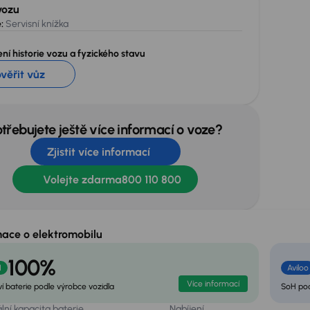
vozu
:
Servisní knížka
ní historie vozu a fyzického stavu
ověřit vůz
otřebujete ještě více informací o voze?
Zjistit více informací
Volejte zdarma
800 110 800
mace o elektromobilu
100%
H
Aviloo
Více informací
í baterie podle výrobce vozidla
SoH pod
ní kapacita baterie
Nabíjení