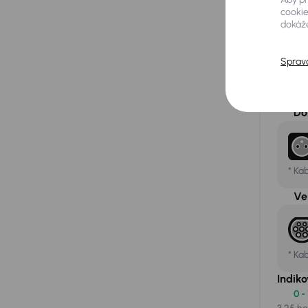
cookie
Letní pr
dokáže
rychlost
elektrom
Aures Ho
Sprav
Doba 
Do
* Ka
Ve
* Ka
Indik
0 -