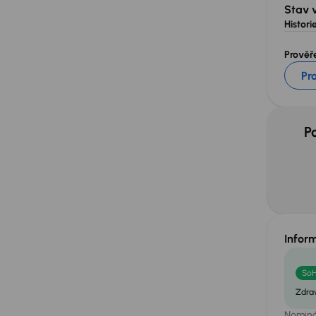
Stav 
Historie
Prověře
Pr
P
Infor
So
Zdrav
Nominál