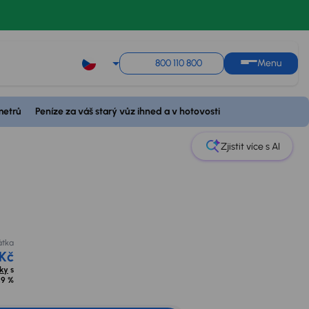
800 110 800
Menu
0 000 Kč
metrů
Peníze za váš starý vůz ihned a v hotovosti
Měsíční splátka
Akční cena
Možný odpočet DPH
od 4 124 Kč
0 Kč
430 000 Kč
85 043 Kč
Spočítat splátky
s
Zjistit více s AI
úrokem od
2,9 %
4 500 Kč
átka
 Kč
tky
s
,9 %