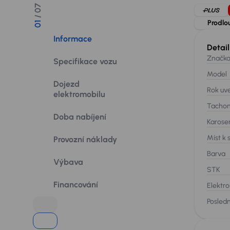
/ 07
Prodlo
01
Informace
Detail
Značk
Specifikace vozu
Model
Dojezd
Rok uv
elektromobilu
Tacho
Doba nabíjení
Karose
Míst k 
Provozní náklady
Barva
Výbava
STK
Financování
Elektro
Posledn