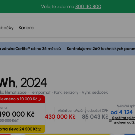
Volejte zdarma
800 110 800
obočky
Kariéra
Zlevněno o 1
 záruka Carlife® až na 36 měsíců
Kontrolujeme 260 technických para
Cena
490 00
á klimatizace
Tempomat
Park. senzory
Vyhř. sedaček
500 000 Kč
 váš vůz
Extra sleva 2
kWh
, 2024
ká klimatizace
Tempomat
Park. senzory
Vyhř. sedaček
levněno o 10 000 Kč
Měsíční spl
ena
Akční cena
Možný odpočet DPH
od 4 124
490 000 Kč
430 000 Kč
85 043 Kč
Spočítat splá
00 000 Kč
úrokem od
2
xtra sleva 24 500 Kč