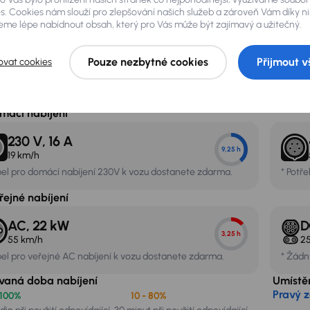
s. Cookies nám slouží pro zlepšování našich služeb a zároveň Vám díky n
ovoz představuje jízdu při teplotě 23°C bez použití klimatizace. Zimní provoz představuje
me lépe nabídnout obsah, který pro Vás může být zajímavý a užitečný.
i 110 km/h. Výše uvedené údaje jsou pouze orientační odhady, aby spotřebitel lépe po
obilu mají vliv i další faktory, například rychlost a způsob jízdy, počasí, stav vozovky 
ldings a.s. nenese odpovědnost za případné rozdíly v dojezdu.
Pouze nezbytné cookies
Přijmout v
ovat cookies
nabíjení elektromobilu
mácí nabíjení
230 V, 16 A
9,25 h
19 km/h
bel pro domácí nabíjení 230V k vozu dostanete zdarma.
* Potře
řejné nabíjení
AC, 22 kW
D
3,25 h
55 km/h
2
bel pro veřejné AC nabíjení k vozu dostanete zdarma.
* Žádný
ovaná doba nabíjení
Umístěn
Pravý z
 100%
10 - 80%