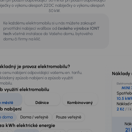
din při použití odpovídající
30 minut při použití odpovídající
íječky o výkonu alespoň 22
DC nabíječky o výkonu alespoň
50 kW.
Ke každému elektromobilu si u nás můžete zakoupit
prvotřídní nabíjecí wallbox od
českého výrobce IONT
tech
včetně instalace do Vašeho domu, bytového
domu či firmy na klíč.
ákladný je provoz elektromobilu?
 cenu nabíjení odpovídající vašemu en. tarifu,
Náklady 
ládaný způsob nabíjení a způsob využití
mobilu.
Elektromobi
MINI 
b využití elektromobilu
Spotřeb
10,5 kW
e městě
Dálnice
Kombinovaný
Náklad 
b nabíjení
2 Kč
/ 1 
e doma
Doma / veřejně
Pouze veřejně
Nák
za kWh elektrické energie
21