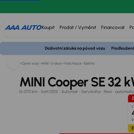
Koupit
Prodat / Vyměnit
Financovat
P
Doživotní záruka na původ vozu
Prodloužená
MINI 3-door
800 110 800
2024
16 070 km
SoH 100%
Automat
Serv.kniha
Navi
automatick
Ojeté vozy
MINI
3-door
Hatchback
Elektro
Nezávazně rezervovat
Spočítat splátky
Vyměňte
MINI Cooper SE 32 
Zlevněno o 10 000 Kč
16 070 km
SoH 100%
Automat
Serv.kniha
Navi
automatic
Úrok od
Z
2,9 %
20
C
5
E