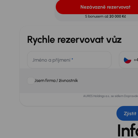
Nezávazně rezervovat
S bonusem až
20 000 Kč
Rychle rezervovat vůz
Jméno a příjmení
*
Jsem firma / živnostník
AURES Holdings a.s., se sídlem Dopravá
Zjisti
In