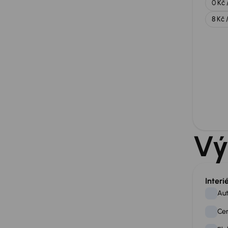
0 Kč 
8 Kč 
Vý
Interi
Aut
Cen