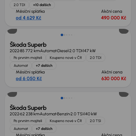
2.0 TDI
+10 dalších
Měsíční splátka
Akční cena
od 4 629 Kč
490 000 Kč
Možnost odpočtu DPH
Škoda Superb
2022
85 772 km
Automat
Diesel
2.0 TDI
147 kW
Po prvním majiteli
Koupeno nové v ČR
2.0 TDI
Automat
+7 dalších
Měsíční splátka
Akční cena
od 6 050 Kč
630 000 Kč
Možnost odpočtu DPH
Škoda Superb
2022
62 238 km
Automat
Benzín
2.0 TSI
140 kW
Po prvním majiteli
Koupeno nové v ČR
2.0 TSI
Automat
+7 dalších
Měsíční splátka
Akční cena