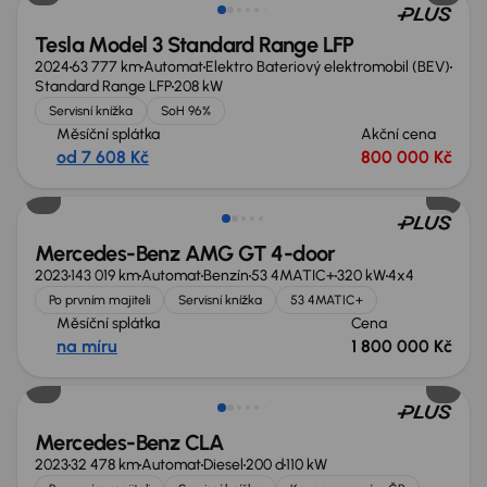
Tesla Model 3 Standard Range LFP
2024
63 777 km
Automat
Elektro Bateriový elektromobil (BEV)
Standard Range LFP
208 kW
Servisní knížka
SoH 96%
Měsíční splátka
Akční cena
od 7 608 Kč
800 000 Kč
Nově v nabídce
Mercedes-Benz AMG GT 4-door
2023
143 019 km
Automat
Benzín
53 4MATIC+
320 kW
4x4
Po prvním majiteli
Servisní knížka
53 4MATIC+
Měsíční splátka
Cena
na míru
1 800 000 Kč
Možnost odpočtu DPH
Mercedes-Benz CLA
2023
32 478 km
Automat
Diesel
200 d
110 kW