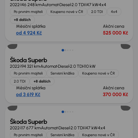
2022
146 248 km
Automat
Diesel
2.0 TDI
147 kW
4x4
Po prvním majiteli
Koupeno nové v ČR
2.0 TDI
4x4
+8 dalších
Měsíční splátka
Akční cena
od 4 924 Kč
525 000 Kč
Nově v nabídce
Škoda Superb
2022
194 321 km
Automat
Diesel
2.0 TDI
110 kW
Po prvním majiteli
Servisní knížka
Koupeno nové v ČR
2.0 TDI
+8 dalších
Měsíční splátka
Akční cena
od 3 619 Kč
370 000 Kč
Možnost odpočtu DPH
Škoda Superb
2022
117 677 km
Automat
Diesel
2.0 TDI
147 kW
4x4
Po prvním majiteli
Servisní knížka
Koupeno nové v ČR