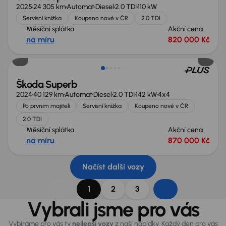
2025
24 305 km
Automat
Diesel
2.0 TDI
110 kW
Servisní knížka
Koupeno nové v ČR
2.0 TDI
Měsíční splátka
Akční cena
na míru
820 000 Kč
Možnost odpočtu DPH
Škoda Superb
2024
40 129 km
Automat
Diesel
2.0 TDI
142 kW
4x4
Po prvním majiteli
Servisní knížka
Koupeno nové v ČR
2.0 TDI
Měsíční splátka
Akční cena
na míru
870 000 Kč
Načíst další vozy
1
2
3
Vybrali jsme pro vás
Vybíráme pro vás ty
nejlepší vozy
z naší nabídky. Každý den pro vás