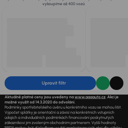
vykoupíme až 400 vozů
.
Upravit filtr
Aktuálně platné ceny jsou uvedeny na
www.aaaauto.cz
. Akci je
možné využít od 14.3.2020 do odvolání.
Podmínky spotřebitelského úvěru u konkrétního vozu se mohou lišit.
Výpočet splátky je orientační a závisí na konkrétních vstupních
údajích a individuálních podmínkách financování poskytnutých
zákazníkovi jim zvoleným obchodním partnerem. Vyšší hodnoty
RPSN mohou být důsledkem využití marketingových akcí dle výběru