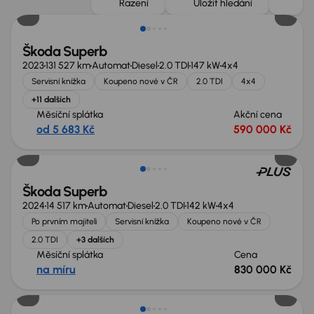
Řazení
Uložit hledání
Škoda Superb
2023
131 527 km
Automat
Diesel
2.0 TDI
147 kW
4x4
Servisní knížka
Koupeno nové v ČR
2.0 TDI
4x4
+11 dalších
Měsíční splátka
Akční cena
od 5 683 Kč
590 000 Kč
Zlevněno o 100 000 Kč
Škoda Superb
2024
14 517 km
Automat
Diesel
2.0 TDI
142 kW
4x4
Po prvním majiteli
Servisní knížka
Koupeno nové v ČR
2.0 TDI
+3 dalších
Měsíční splátka
Cena
na míru
830 000 Kč
Zlevněno o 30 000 Kč