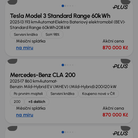
Tesla Model 3 Standard Range 60kWh
2025
13 193 km
Automat
Elektro Bateriový elektromobil (BEV)
Standard Range 60kWh
208 kW
Servisní knížka
SoH 98%
Měsíční splátka
Akční cena
na míru
870 000 Kč
Zlevněno o 20 000 Kč
Mercedes-Benz CLA 200
2025
17 860 km
Automat
Benzín Mild-Hybrid EV (MHEV) (Mild-Hybrid)
200
120 kW
Po prvním majiteli
Servisní knížka
Koupeno nové v ČR
200
+5 dalších
Měsíční splátka
Akční cena
na míru
870 000 Kč
Zlevněno o 80 000 Kč