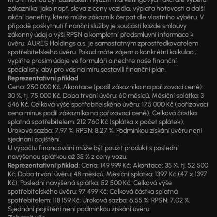
zákazníka, jako např. sleva z ceny vozidla, výplata hotovosti a další
akční benefity, které může zákazník čerpat dle vlastního výběru. V
případě poskytnutí finanční služby je součástí každé smlouvy
zákonný údaj o výši RPSN a kompletní předsmluvní informace k
úvěru. AURES Holdings a.s. je samostatným zprostředkovatelem
spotřebitelského úvěru. Pokud máte zájem o konkrétní kalkulaci,
vyplňte prosím údaje ve formuláři a nechte naše finanční
specialisty, aby pro vás na míru sestavili finanční plán.
Reprezentativní příklad
Cena: 250 000 Kč, Akontace (podíl zákazníka na pořizovací ceně):
30 %, tj. 75 000 Kč, Doba trvání úvěru: 60 měsíců, Měsíční splátka: 3
546 Kč, Celková výše spotřebitelského úvěru: 175 000 Kč (pořizovací
cena mínus podíl zákazníka na pořizovací ceně), Celková částka
splatná spotřebitelem: 212 760 Kč (splátka x počet splátek),
Úroková sazba: 7,97 %, RPSN: 8,27 %. Podmínkou získání úvěru není
sjednání pojištění.
U výpočtu financování může být použit produkt s poslední
navýšenou splátkou až 35 % z ceny vozu.
Reprezentativní příklad:
Cena: 149 999 Kč; Akontace: 35 %, tj. 52 500
Kč; Doba trvání úvěru: 48 měsíců; Měsíční splátka: 1397 Kč (47 x 1397
Kč); Poslední navýšená splátka: 52 500 Kč; Celková výše
spotřebitelského úvěru: 97 499 Kč; Celková částka splatná
spotřebitelem: 118 159 Kč; Úroková sazba: 6,55 %; RPSN: 7,02 %.
Sjednání pojištění není podmínkou získání úvěru.