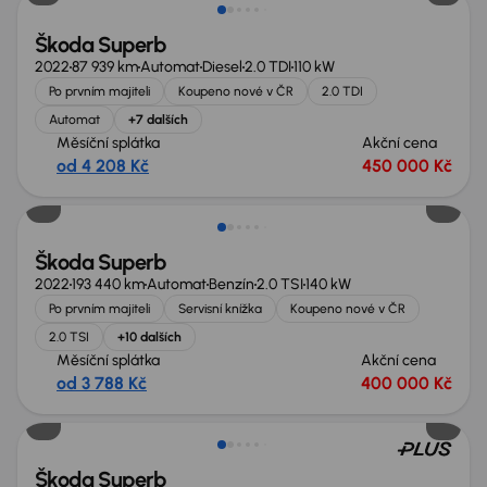
Škoda Superb
2022
87 939 km
Automat
Diesel
2.0 TDI
110 kW
Po prvním majiteli
Koupeno nové v ČR
2.0 TDI
Automat
+7 dalších
Měsíční splátka
Akční cena
od 4 208 Kč
450 000 Kč
Možnost odpočtu DPH
Škoda Superb
2022
193 440 km
Automat
Benzín
2.0 TSI
140 kW
Po prvním majiteli
Servisní knížka
Koupeno nové v ČR
2.0 TSI
+10 dalších
Měsíční splátka
Akční cena
od 3 788 Kč
400 000 Kč
Ušetříte 209 900 Kč
Škoda Superb