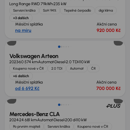
Long Range RWD 79kWh
235 kW
Servisní knížka
SoH 94%
Tepelné čerpadlo
digi klima
+3 dalších
Měsíční splátka
Akční cena
na míru
920 000 Kč
Volkswagen Arteon
2023
60 574 km
Automat
Diesel
2.0 TDI
110 kW
Koupeno nové v ČR
2.0 TDI
Automat
ČR
+6 dalších
Měsíční splátka
Akční cena
od 6 692 Kč
700 000 Kč
Možnost odpočtu DPH
Mercedes-Benz CLA
2024
24 681 km
Automat
Diesel
200 d
110 kW
Po prvním majiteli
Servisní knížka
Koupeno nové v ČR