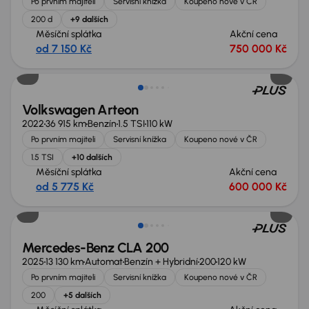
Po prvním majiteli
Servisní knížka
Koupeno nové v ČR
200 d
+9 dalších
Měsíční splátka
Akční cena
od 7 150 Kč
750 000 Kč
Možnost odpočtu DPH
Volkswagen Arteon
2022
36 915 km
Benzín
1.5 TSI
110 kW
Po prvním majiteli
Servisní knížka
Koupeno nové v ČR
1.5 TSI
+10 dalších
Měsíční splátka
Akční cena
od 5 775 Kč
600 000 Kč
Zlevněno o 50 000 Kč
Mercedes-Benz CLA 200
2025
13 130 km
Automat
Benzín + Hybridní
200
120 kW
Po prvním majiteli
Servisní knížka
Koupeno nové v ČR
200
+5 dalších