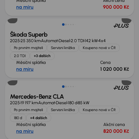
Měsíční splátka
Akční cena
na míru
900 000 Kč
Zlevněno o 60 000 Kč
Škoda Superb
2025
25 350 km
Automat
Diesel
2.0 TDI
142 kW
4x4
Po prvním majiteli
Servisní knížka
Koupeno nové v ČR
2.0 TDI
+3 dalších
Měsíční splátka
Cena
na míru
1 020 000 Kč
Zlevněno o 100 000 Kč
Mercedes-Benz CLA
2025
19 197 km
Automat
Diesel
180 d
85 kW
Po prvním majiteli
Servisní knížka
Koupeno nové v ČR
180 d
+4 dalších
Měsíční splátka
Akční cena
na míru
820 000 Kč