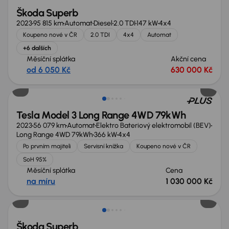
Škoda Superb
2023
95 815 km
Automat
Diesel
2.0 TDI
147 kW
4x4
Koupeno nové v ČR
2.0 TDI
4x4
Automat
+6 dalších
Měsíční splátka
Akční cena
od 6 050 Kč
630 000 Kč
Nově v nabídce
Tesla Model 3 Long Range 4WD 79kWh
2023
56 079 km
Automat
Elektro Bateriový elektromobil (BEV)
Long Range 4WD 79kWh
366 kW
4x4
Po prvním majiteli
Servisní knížka
Koupeno nové v ČR
SoH 95%
Měsíční splátka
Cena
na míru
1 030 000 Kč
Možnost odpočtu DPH
Škoda Superb