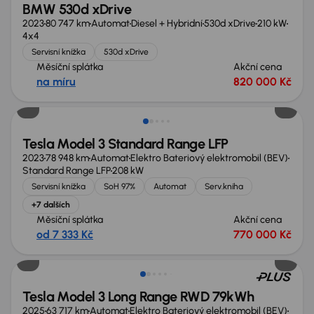
BMW 530d xDrive
2023
80 747 km
Automat
Diesel + Hybridní
530d xDrive
210 kW
4x4
Servisní knížka
530d xDrive
Měsíční splátka
Akční cena
na míru
820 000 Kč
Zlevněno o 50 000 Kč
Tesla Model 3 Standard Range LFP
2023
78 948 km
Automat
Elektro Bateriový elektromobil (BEV)
Standard Range LFP
208 kW
Servisní knížka
SoH 97%
Automat
Serv.kniha
+7 dalších
Měsíční splátka
Akční cena
od 7 333 Kč
770 000 Kč
Možnost odpočtu DPH
Tesla Model 3 Long Range RWD 79kWh
2025
63 717 km
Automat
Elektro Bateriový elektromobil (BEV)