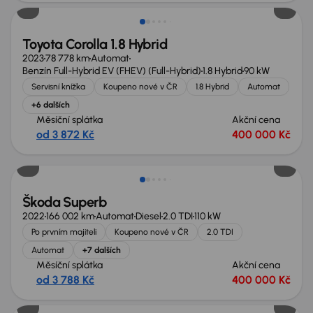
Toyota Corolla 1.8 Hybrid
2023
78 778 km
Automat
Benzín Full-Hybrid EV (FHEV) (Full-Hybrid)
1.8 Hybrid
90 kW
Servisní knížka
Koupeno nové v ČR
1.8 Hybrid
Automat
+6 dalších
Měsíční splátka
Akční cena
od 3 872 Kč
400 000 Kč
Škoda Superb
2022
166 002 km
Automat
Diesel
2.0 TDI
110 kW
Po prvním majiteli
Koupeno nové v ČR
2.0 TDI
Automat
+7 dalších
Měsíční splátka
Akční cena
od 3 788 Kč
400 000 Kč