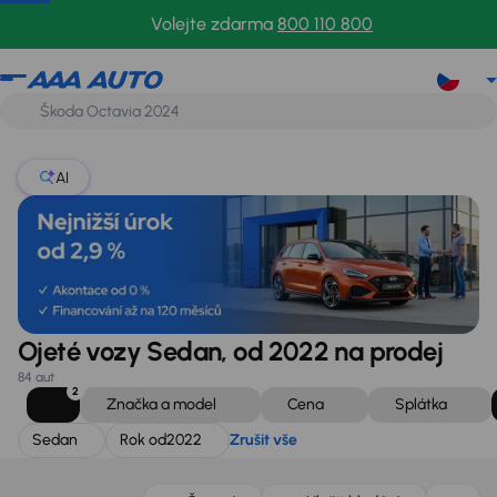
Sedan
Rok od
2022
Zrušit vše
Volejte zdarma
800 110 800
AI
Ojeté vozy Sedan, od 2022 na prodej
84 aut
2
Značka a model
Cena
Splátka
Sedan
Rok od
2022
Zrušit vše
Zlevněno o 10 000 Kč