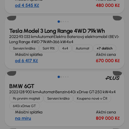
od 4 545 Kč
480 000 Kč
Možnost odpočtu DPH
Tesla Model 3 Long Range 4WD 79kWh
2022
93 033 km
Automat
Elektro Bateriový elektromobil (BEV)
Long Range 4WD 79kWh
366 kW
4x4
Servisní knížka
SoH 91%
4x4
Automat
+7 dalších
Měsíční splátka
Akční cena
od 6 417 Kč
670 000 Kč
Zlevněno o 63 500 Kč
BMW 6GT
2022
128 900 km
Automat
Benzín
640i xDrive GT
250 kW
4x4
Po prvním majiteli
Servisní knížka
Koupeno nové v ČR
640i xDrive GT
Měsíční splátka
Akční cena
na míru
809 000 Kč