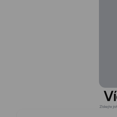
Ví
Získejte j