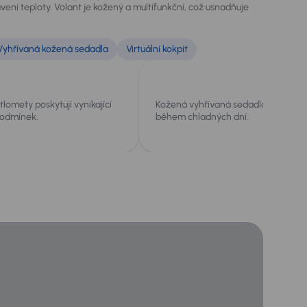
ení teploty. Volant je kožený a multifunkční, což usnadňuje
Vyhřívaná kožená sedadla
Virtuální kokpit
tlomety poskytují vynikající
Kožená vyhřívaná sedadla vpředu zv
podmínek.
během chladných dní.