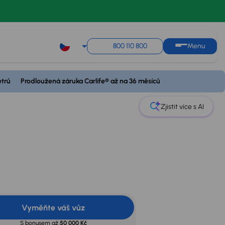
800 110 800
Menu
Měsíční splátka
etrů
Prodloužená záruka Carlife® až na 36 měsíců
Akční cena
od 3 703 Kč
390 000 Kč
Spočítat splátky
s
úrokem od
2,9 %
Zjistit více s AI
Vyměňte váš vůz
S bonusem až
50 000 Kč