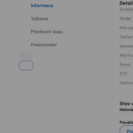
Detail
Informace
Značk
Výbava
Model
Rok uv
Přednosti vozu
Tacho
Financování
Karose
Míst k 
Barva
STK
Elektro
Stav 
Historie
Prověře
Pr