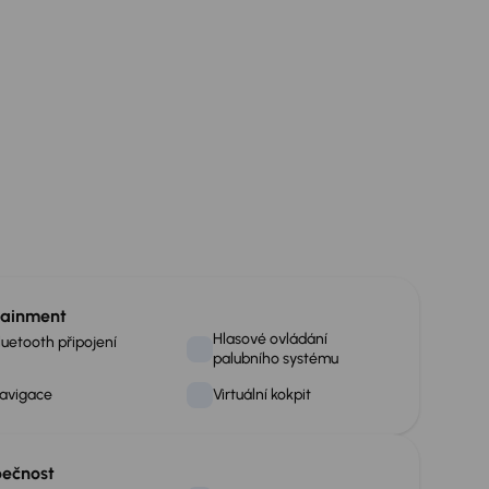
tainment
Hlasové ovládání
luetooth připojení
palubního systému
avigace
Virtuální kokpit
ečnost