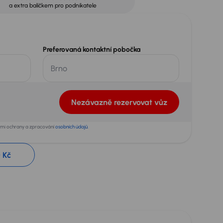
a extra balíčkem pro podnikatele
Preferovaná kontaktní pobočka
Nezávazně rezervovat vůz
dami ochrany a zpracování
osobních údajů
.
 Kč