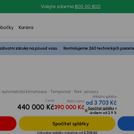
Volejte zdarma
800 110 800
obočky
Kariéra
oživotní záruka na původ vozu
Kontrolujeme 260 technických param
Cena
automatická klimatizace
Tempomat
Park. senzory
440 000 Kč
 váš vůz
automatická klimatizace
Tempomat
Park. senzory
Měsíční splátka
Cena
Akční cena
od 3 703 Kč
440 000 Kč
390 000 Kč
Spočítat splátky
s
úrokem od
2,9 %
Spočítat splátky
Výhodné splátky měsíčně od
3 703 Kč