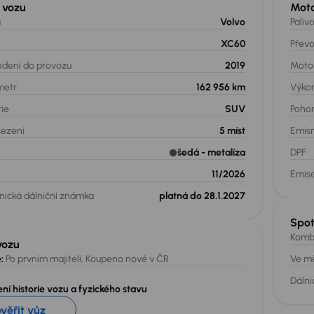
 vozu
Mot
a
Volvo
Paliv
XC60
Přev
edení do provozu
2019
Moto
metr
162 956 km
Výko
rie
SUV
Poho
sezení
5
míst
Emis
šedá
- metalíza
DPF
11/2026
Emis
nická dálniční známka
platná do 28.1.2027
Spo
Komb
vozu
:
Po prvním majiteli, Koupeno nové v ČR
Ve m
Dálni
ní historie vozu a fyzického stavu
ověřit vůz