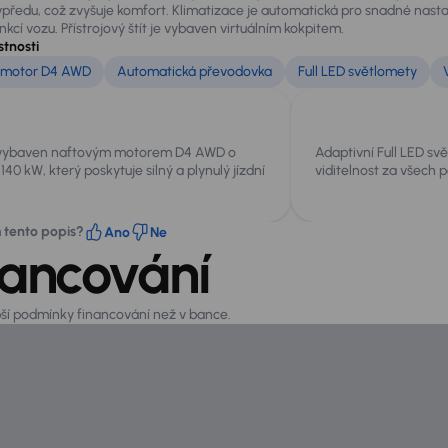
předu, což zvyšuje komfort. Klimatizace je automatická pro snadné nastav
nkcí vozu. Přístrojový štít je vybaven virtuálním kokpitem.
stnosti
 motor D4 AWD
Automatická převodovka
Full LED světlomety
 vybaven naftovým motorem D4 AWD o
Adaptivní Full LED svě
140 kW, který poskytuje silný a plynulý jízdní
viditelnost za všech 
m tento popis?
Ano
Ne
nancování
pší podmínky financování než v bance.