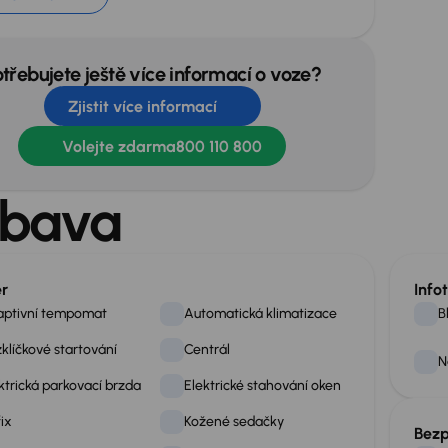
otřebujete ještě více informací o voze?
Zjistit více informací
Volejte zdarma
800 110 800
bava
ér
Info
aptivní tempomat
Automatická klimatizace
B
klíčkové startování
Centrál
N
ktrická parkovací brzda
Elektrické stahování oken
fix
Kožené sedačky
Bezp