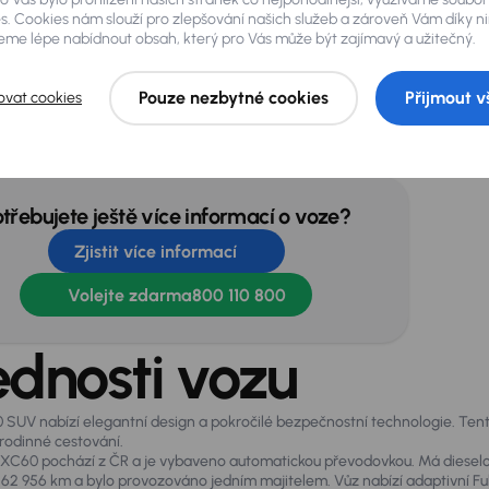
s. Cookies nám slouží pro zlepšování našich služeb a zároveň Vám díky n
me lépe nabídnout obsah, který pro Vás může být zajímavý a užitečný.
Pouze nezbytné cookies
Přijmout v
ovat cookies
ptivní světlomety
Dešťový senzor
kovací kamera
Tažné zařízení
otřebujete ještě více informací o voze?
Zjistit více informací
Volejte zdarma
800 110 800
ednosti vozu
 SUV nabízí elegantní design a pokročilé bezpečnostní technologie. Tent
 rodinné cestování.
 XC60 pochází z ČR a je vybaveno automatickou převodovkou. Má diesel
62 956 km a bylo provozováno jedním majitelem. Vůz nabízí adaptivní Full