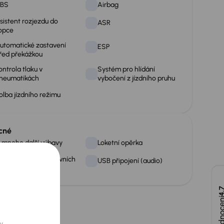
BS
Airbag
sistent rozjezdu do
ASR
opce
utomatické zastavení
ESP
řed překážkou
ontrola tlaku v
Systém pro hlídání
neumatikách
vybočení z jízdního pruhu
olba jízdního režimu
cné
 mnoho další výbavy
Loketní opěrka
ozpoznávání dopravních
USB připojení (audio)
naček
4,
y