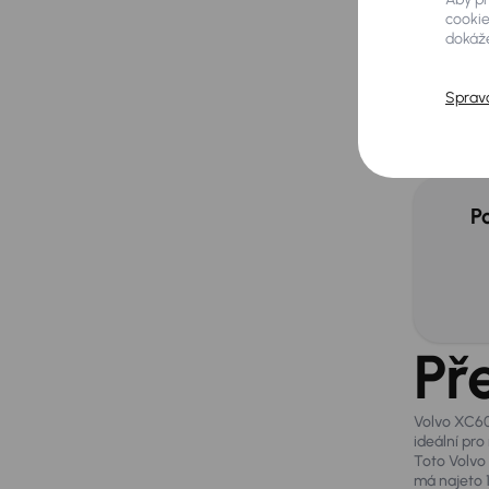
cookie
dokáže
Extra
Sprav
Ada
Par
P
Př
Volvo XC60
ideální pro
Toto Volvo
má najeto 1