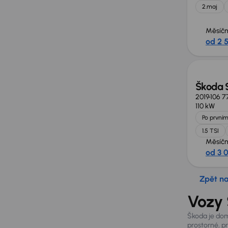
2.maj
Měsíčn
od 2 
Škoda 
2019
106 7
110 kW
Po prvním
1.5 TSI
Měsíčn
od 3 
Zpět n
Vozy 
Škoda je dom
prostorné, p