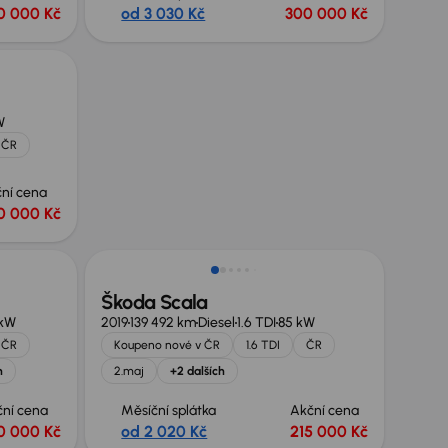
0 000 Kč
od 3 030 Kč
300 000 Kč
W
 ČR
ní cena
0 000 Kč
Škoda Scala
 kW
2019
139 492 km
Diesel
1.6 TDI
85 kW
 ČR
Koupeno nové v ČR
1.6 TDI
ČR
h
2.maj
+2 dalších
ční cena
Měsíční splátka
Akční cena
0 000 Kč
od 2 020 Kč
215 000 Kč