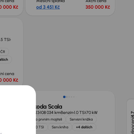
ní cena
Měsíční splátka
Akční cena
0 000 Kč
od 3 451 Kč
350 000 Kč
1.5 TSI
 ČR
lších
ní cena
0 000 Kč
Možnost odpočtu DPH
Škoda Scala
.0 TSI
2023
108 034 km
Benzín
1.0 TSI
70 kW
4,
Po prvním majiteli
Servisní knížka
a
1.0 TSI
Serv.kniha
+4 dalších
y