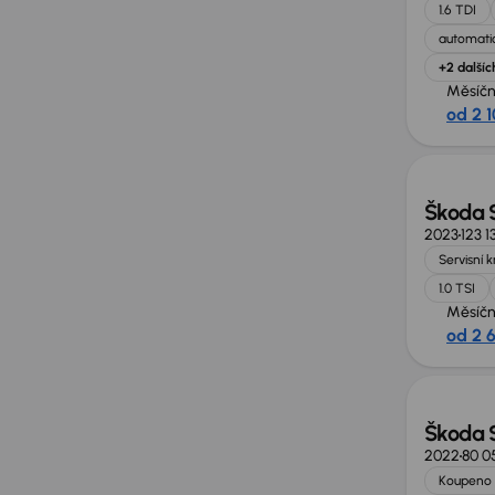
1.6 TDI
automatic
+2 dalšíc
Měsíčn
od 2 
Možno
Škoda 
2023
123 1
Servisní 
1.0 TSI
Měsíčn
od 2 
Škoda 
2022
80 0
Koupeno 