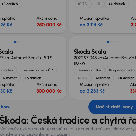
+3 dalších
1.0 TSI
ČR
+4 dalších
í splátka
Akční cena
Měsíční splátka
Ak
525 Kč
250 000 Kč
od 3 114 Kč
31
Zlevněno o 10 000 Kč
Scala
Škoda Scala
77 km
Automat
Benzín
1.5 TSI
2022
97 045 km
Automat
Benzín
110 kW
 majiteli
Koupeno nové v ČR
Servisní knížka
Koupeno nové v
Automat
+6 dalších
1.5 TSI
Automat
+8 dalších
í splátka
Akční cena
Měsíční splátka
Ak
030 Kč
300 000 Kč
od 3 283 Kč
33
ahoru
Načíst další vozy
Škoda: Česká tradice a chytrá ř
ácí značka, která dominuje českému trhu z dobrého důvodu. Nabízí vozy p
raktické a mají bezkonkurenční zázemí.