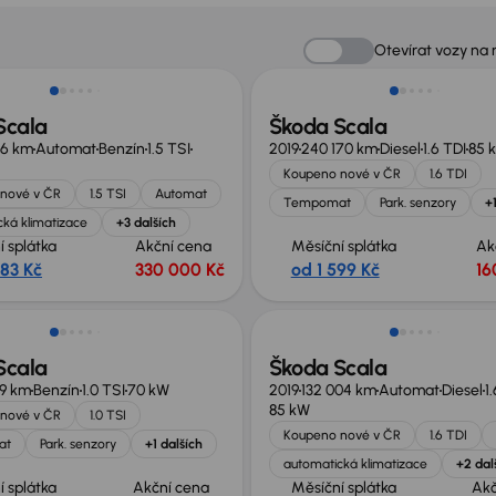
Zlevněno o 10 000 Kč
Otevírat vozy na
Scala
Škoda Scala
36 km
Automat
Benzín
1.5 TSI
2019
240 170 km
Diesel
1.6 TDI
85 
Koupeno nové v ČR
1.6 TDI
nové v ČR
1.5 TSI
Automat
Tempomat
Park. senzory
+
ká klimatizace
+3 dalších
í splátka
Akční cena
Měsíční splátka
Ak
283 Kč
330 000 Kč
od 1 599 Kč
16
Možnost odpočtu DPH
Scala
Škoda Scala
49 km
Benzín
1.0 TSI
70 kW
2019
132 004 km
Automat
Diesel
1
85 kW
nové v ČR
1.0 TSI
Koupeno nové v ČR
1.6 TDI
at
Park. senzory
+1 dalších
automatická klimatizace
+2 dal
í splátka
Akční cena
Měsíční splátka
Akč