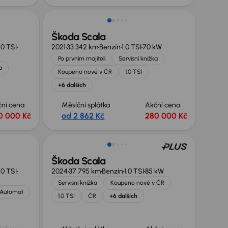
Škoda Scala
.0 TSI
2021
33 342 km
Benzín
1.0 TSI
70 kW
Po prvním majiteli
Servisní knížka
a
Koupeno nové v ČR
1.0 TSI
+6 dalších
ční cena
Měsíční splátka
Akční cena
0 000 Kč
od 2 862 Kč
280 000 Kč
Možnost odpočtu DPH
Škoda Scala
.0 TSI
2024
37 795 km
Benzín
1.0 TSI
85 kW
Servisní knížka
Koupeno nové v ČR
Automat
1.0 TSI
ČR
+6 dalších