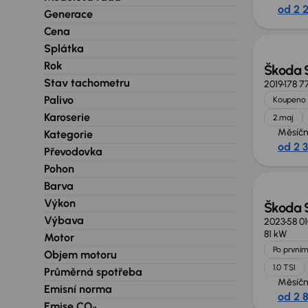
od 2 
Generace
Cena
Splátka
Rok
Škoda 
Stav tachometru
2019
178 7
Palivo
Koupeno 
Karoserie
2.maj
Měsíčn
Kategorie
od 2 
Převodovka
Zlevně
Pohon
Barva
Výkon
Škoda 
Výbava
2023
58 0
81 kW
Motor
Po prvním
Objem motoru
1.0 TSI
Průměrná spotřeba
Měsíčn
Emisní norma
od 2 
Možno
Emise CO₂