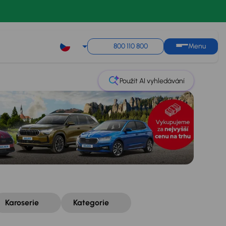
Řazení
Uložit hledání
800 110 800
Menu
Použít AI vyhledávání
Karoserie
Kategorie