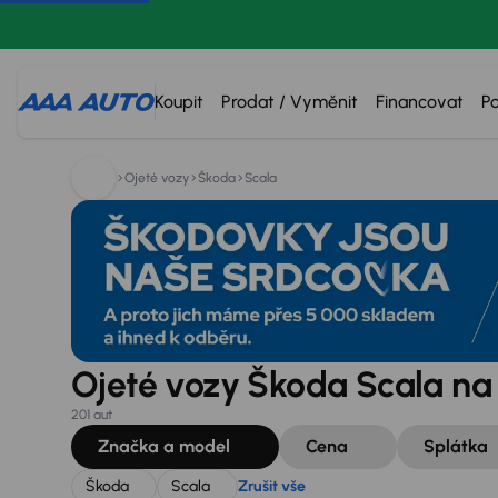
Hledáte:
Škoda
Scala
Zrušit vše
Koupit
Prodat / Vyměnit
Financovat
P
Ojeté vozy
Škoda
Scala
Ojeté vozy Škoda Scala na
201 aut
Značka a model
Cena
Splátka
Škoda
Scala
Zrušit vše