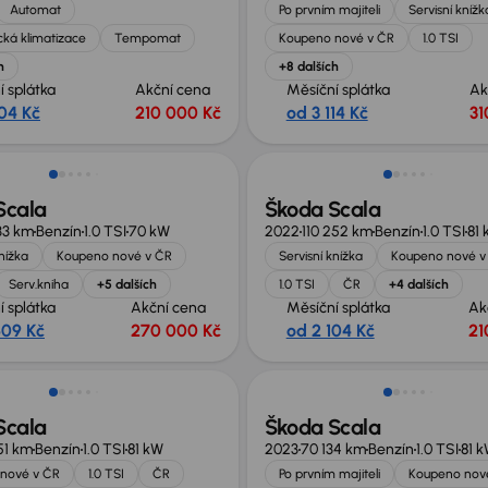
Automat
Po prvním majiteli
Servisní knížk
ká klimatizace
Tempomat
Koupeno nové v ČR
1.0 TSI
h
+8 dalších
í splátka
Akční cena
Měsíční splátka
Ak
104 Kč
210 000 Kč
od 3 114 Kč
31
st odpočtu DPH
Scala
Škoda Scala
33 km
Benzín
1.0 TSI
70 kW
2022
110 252 km
Benzín
1.0 TSI
81
knížka
Koupeno nové v ČR
Servisní knížka
Koupeno nové v
Serv.kniha
+5 dalších
1.0 TSI
ČR
+4 dalších
í splátka
Akční cena
Měsíční splátka
Ak
609 Kč
270 000 Kč
od 2 104 Kč
21
Zlevněno o 10 000 Kč
Scala
Škoda Scala
51 km
Benzín
1.0 TSI
81 kW
2023
70 134 km
Benzín
1.0 TSI
81 
nové v ČR
1.0 TSI
ČR
Po prvním majiteli
Koupeno nov