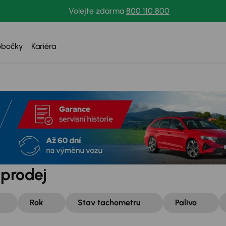
Volejte zdarma
800 110 800
obočky
Kariéra
 prodej
Rok
Stav tachometru
Palivo