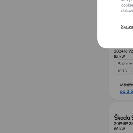
cookie
dokáže
Měsíčn
od 3 
Sprav
Škoda 
2024
16 9
85 kW
Po prvním
1.0 TSI
Měsíčn
od 3 
Škoda 
2019
189 2
85 kW