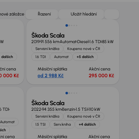
 nové záložce
Řazení
Uložit hledání
Škoda Scala
kW
2019
91 556 km
Automat
Diesel
1.6 TDI
85 kW
Servisní knížka
Koupeno nové v ČR
1 dalších
1.6 TDI
Automat
+5 dalších
ční cena
Měsíční splátka
Akční cena
0 000 Kč
od 2 988 Kč
295 000 Kč
Zlevněno o 40 000 Kč
Škoda Scala
.6 TDI
2022
94 355 km
Benzín
1.5 TSI
110 kW
Servisní knížka
Koupeno nové v ČR
Automat
1.5 TSI
Serv.kniha
+4 dalších
ších
ní cena
Měsíční splátka
Akční cena