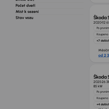
Počet dveří
Míst k sezení
Škoda 
Stav vozu
2020
112 
Po prvním
Koupeno 
+7 dalšíc
Měsíčn
od 2 
Ušetří
Škoda 
2025
26 3
85 kW
Po prvním
Koupeno 
+4 dalšíc