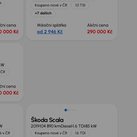
a
Koupeno nové v ČR
1.0 TSI
+7 dalších
ční cena
Měsíční splátka
Akční cena
0 000 Kč
od 2 946 Kč
290 000 Kč
 kW
 ČR
ční cena
0 000 Kč
Škoda Scala
kW
2019
104 890 km
Diesel
1.6 TDI
85 kW
é v ČR
Koupeno nové v ČR
1.6 TDI