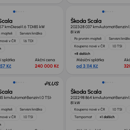
Scala
Škoda Scala
657 km
Diesel
1.6 TDI
85 kW
2023
28 037 km
Automat
Benzín
1
81 kW
 majiteli
Servisní knížka
Po prvním majiteli
Servisní knížk
nové v ČR
1.6 TDI
Koupeno nové v ČR
1.0 TSI
h
+8 dalších
í splátka
Akční cena
Měsíční splátka
Ak
357 Kč
240 000 Kč
od 3 114 Kč
32
te 84 899 Kč
Scala
Škoda Scala
85 km
Automat
Benzín
1.0 TSI
2022
98 864 km
Automat
Benzín
1
81 kW
 majiteli
Servisní knížka
Koupeno nové v ČR
1.0 TSI
nové v ČR
1.0 TSI
Tempomat
+1 dalších
h