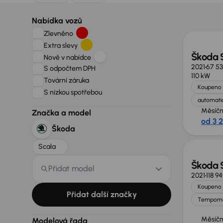
Nabídka vozů
Zlevněno
Extra slevy
Škoda 
Nově v nabídce
2021
67 5
S odpočtem DPH
110 kW
Tovární záruka
Koupeno 
S nízkou spotřebou
automatic
Měsíčn
Značka a model
od 3 
Škoda
Scala
Škoda 
Přidat model
2021
118 9
Koupeno 
Přidat další značky
Tempom
Měsíčn
Modelová řada