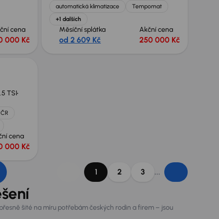
automatická klimatizace
Tempomat
+1 dalších
ční cena
Měsíční splátka
Akční cena
0 000 Kč
od 2 609 Kč
250 000 Kč
1.5 TSI
 ČR
ční cena
0 000 Kč
...
1
2
3
ešení
řesně šité na míru potřebám českých rodin a firem – jsou