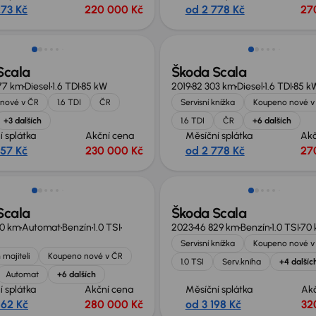
273 Kč
220 000 Kč
od 2 778 Kč
27
Scala
Škoda Scala
77 km
Diesel
1.6 TDI
85 kW
2019
82 303 km
Diesel
1.6 TDI
85 k
nové v ČR
1.6 TDI
ČR
Servisní knížka
Koupeno nové v
+3 dalších
1.6 TDI
ČR
+6 dalších
í splátka
Akční cena
Měsíční splátka
Akč
357 Kč
230 000 Kč
od 2 778 Kč
27
no o 10 000 Kč
Scala
Škoda Scala
10 km
Automat
Benzín
1.0 TSI
2023
46 829 km
Benzín
1.0 TSI
70
Servisní knížka
Koupeno nové v
 majiteli
Koupeno nové v ČR
1.0 TSI
Serv.kniha
+4 dalšíc
Automat
+6 dalších
í splátka
Akční cena
Měsíční splátka
Ak
862 Kč
280 000 Kč
od 3 198 Kč
32
st odpočtu DPH
Možnost odpočtu DPH