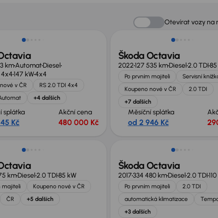
no o 75 000 Kč
Extra sleva 18 500 Kč
Otevírat vozy na
Octavia
Škoda Octavia
13 km
Automat
Diesel
2022
127 535 km
Diesel
2.0 TDI
85
I 4x4
147 kW
4x4
Po prvním majiteli
Servisní knížk
nové v ČR
RS 2.0 TDI 4x4
Koupeno nové v ČR
2.0 TDI
Automat
+4 dalších
+7 dalších
í splátka
Akční cena
Měsíční splátka
Akč
545 Kč
480 000 Kč
od 2 946 Kč
29
st odpočtu DPH
Nově v nabídce
Octavia
Škoda Octavia
675 km
Diesel
2.0 TDI
85 kW
2017
334 480 km
Diesel
2.0 TDI
110
 majiteli
Koupeno nové v ČR
Po prvním majiteli
2.0 TDI
ČR
+5 dalších
automatická klimatizace
Temp
+3 dalších