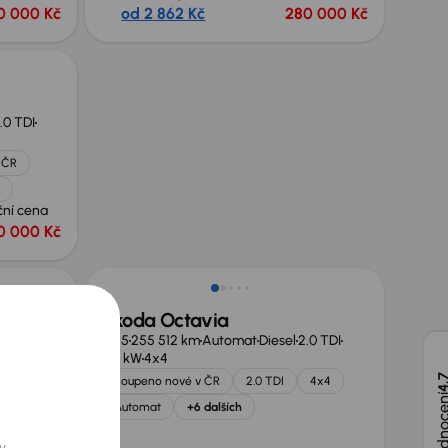
0 000 Kč
od 2 862 Kč
280 000 Kč
.0 TDI
 ČR
ční cena
0 000 Kč
Škoda Octavia
kW
2015
255 512 km
Automat
Diesel
2.0 TDI
135 kW
4x4
a
4,
Koupeno nové v ČR
2.0 TDI
4x4
Automat
+6 dalších
y