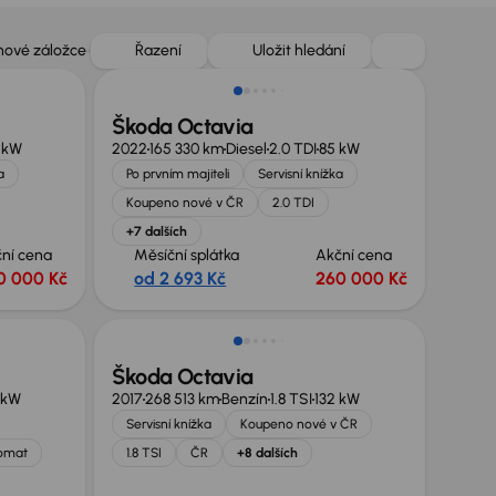
Možnost odpočtu DPH
 nové záložce
Řazení
Uložit hledání
Škoda Octavia
 kW
2022
165 330 km
Diesel
2.0 TDI
85 kW
a
Po prvním majiteli
Servisní knížka
Koupeno nové v ČR
2.0 TDI
+7 dalších
ní cena
Měsíční splátka
Akční cena
0 000 Kč
od 2 693 Kč
260 000 Kč
Zlevněno o 30 000 Kč
Škoda Octavia
 kW
2017
268 513 km
Benzín
1.8 TSI
132 kW
Servisní knížka
Koupeno nové v ČR
omat
1.8 TSI
ČR
+8 dalších