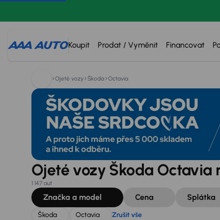
Hledáte:
Škoda
Octavia
Zrušit vše
Koupit
Prodat / Vyměnit
Financovat
P
Ojeté vozy
Škoda
Octavia
Ojeté vozy Škoda Octavia 
1 147 aut
Značka a model
Cena
Splátka
Škoda
Octavia
Zrušit vše