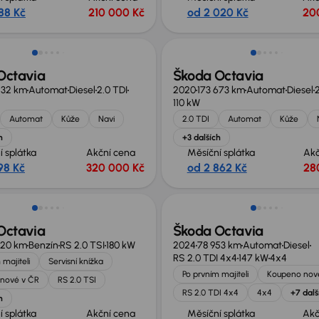
88 Kč
210 000 Kč
od 2 020 Kč
20
no o 60 000 Kč
Zlevněno o 10 000 Kč
Octavia
Škoda Octavia
232 km
Automat
Diesel
2.0 TDI
2020
173 673 km
Automat
Diesel
2
110 kW
Automat
Kůže
Navi
2.0 TDI
Automat
Kůže
h
+3 dalších
í splátka
Akční cena
Měsíční splátka
Akč
98 Kč
320 000 Kč
od 2 862 Kč
28
no o 20 000 Kč
Nově v nabídce
Octavia
Škoda Octavia
420 km
Benzín
RS 2.0 TSI
180 kW
2024
78 953 km
Automat
Diesel
RS 2.0 TDI 4x4
147 kW
4x4
 majiteli
Servisní knížka
Po prvním majiteli
Koupeno nov
nové v ČR
RS 2.0 TSI
RS 2.0 TDI 4x4
4x4
+7 dalš
h
í splátka
Akční cena
Měsíční splátka
Akč