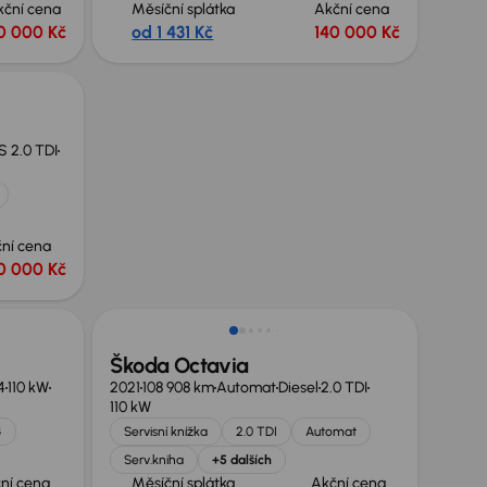
kční cena
Měsíční splátka
Akční cena
0 000 Kč
od 1 431 Kč
140 000 Kč
S 2.0 TDI
ní cena
0 000 Kč
Možnost odpočtu DPH
Škoda Octavia
4
110 kW
2021
108 908 km
Automat
Diesel
2.0 TDI
110 kW
4
Servisní knížka
2.0 TDI
Automat
Serv.kniha
+5 dalších
ní cena
Měsíční splátka
Akční cena