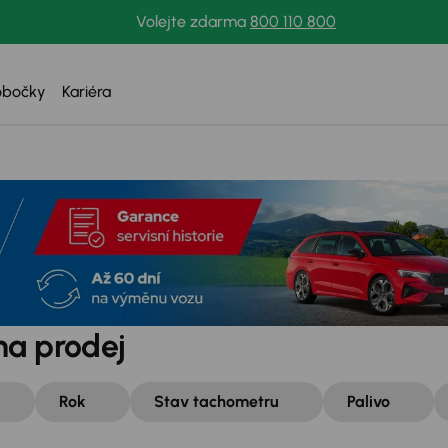
Volejte zdarma
800 110 800
obočky
Kariéra
na prodej
Rok
Stav tachometru
Palivo