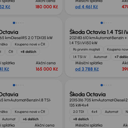
í splátka
Akční cena
Měsíční splátka
Akč
52 Kč
180 000 Kč
od 4 461 Kč
47
Zlevněno o 40 000 Kč
Octavia
Škoda Octavia 1.4 TSI i
665 km
Diesel
RS 2.0 TDI
135 kW
2021
83 610 km
Automat
Benzín + 
1.4 TSI iV
150 kW
knížka
Koupeno nové v ČR
Po prvním majiteli
Koupeno nov
I
ČR
+8 dalších
1.4 TSI iV
Automat
+7 další
í splátka
Akční cena
Měsíční splátka
Ak
41 Kč
165 000 Kč
od 3 788 Kč
39
Zlevněno o 50 000 Kč
Octavia
Škoda Octavia
65 km
Automat
Benzín
1.8 TSI
2015
316 705 km
Automat
Diesel
2
135 kW
4x4
knížka
Koupeno nové v ČR
2.0 TDI
4x4
Automat
N
Automat
+6 dalších
+8 dalších
í splátka
Akční cena
Měsíční splátka
Ak