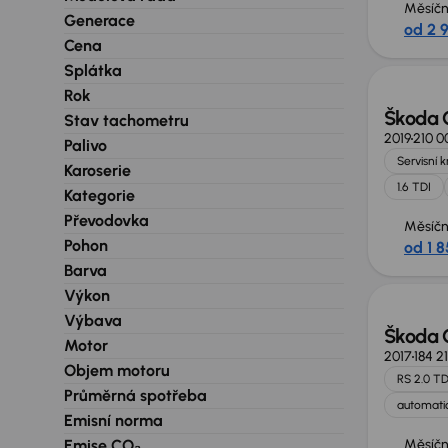
Měsíčn
Generace
od 2 
Cena
Splátka
Rok
Škoda 
Stav tachometru
2019
210 0
Palivo
Servisní 
Karoserie
1.6 TDI
Kategorie
Převodovka
Měsíčn
Pohon
od 1 8
Barva
Výkon
Výbava
Škoda 
Motor
2017
184 2
Objem motoru
RS 2.0 TD
Průměrná spotřeba
automatic
Emisní norma
Emise CO₂
Měsíčn