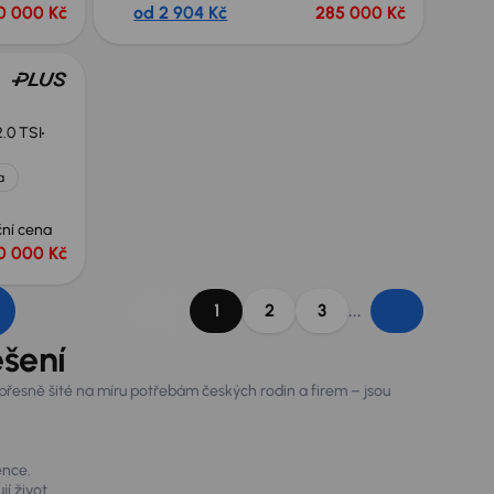
0 000 Kč
od 2 904 Kč
285 000 Kč
2.0 TSI
a
ní cena
0 000 Kč
...
1
2
3
ešení
řesně šité na míru potřebám českých rodin a firem – jsou
ence.
jí život.