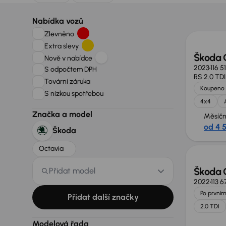
Zlevně
Nabídka vozů
Zlevněno
Extra slevy
Škoda 
Nově v nabídce
2023
116 5
S odpočtem DPH
RS 2.0 TD
Tovární záruka
Koupeno 
S nízkou spotřebou
4x4
Značka a model
Měsíčn
od 4 
Škoda
Možno
Octavia
Škoda 
Přidat model
2022
113 
Po prvním
Přidat další značky
2.0 TDI
Modelová řada