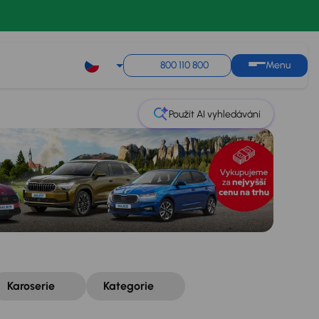
Řazení
Uložit hledání
800 110 800
Menu
Použít AI vyhledávání
Karoserie
Kategorie