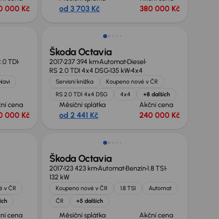
0 000 Kč
od 3 703 Kč
380 000 Kč
Zlevněno o 30 000 Kč
Škoda Octavia
.0 TDI
2017
237 394 km
Automat
Diesel
RS 2.0 TDI 4x4 DSG
135 kW
4x4
Navi
Servisní knížka
Koupeno nové v ČR
RS 2.0 TDI 4x4 DSG
4x4
+8 dalších
ní cena
Měsíční splátka
Akční cena
0 000 Kč
od 2 441 Kč
240 000 Kč
Škoda Octavia
2017
123 423 km
Automat
Benzín
1.8 TSI
132 kW
é v ČR
Koupeno nové v ČR
1.8 TSI
Automat
ích
ČR
+5 dalších
ní cena
Měsíční splátka
Akční cena