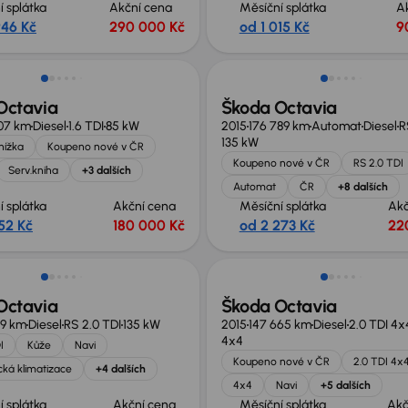
í splátka
Akční cena
Měsíční splátka
A
946 Kč
290 000 Kč
od 1 015 Kč
9
Octavia
Škoda Octavia
07 km
Diesel
1.6 TDI
85 kW
2015
176 789 km
Automat
Diesel
R
135 kW
knížka
Koupeno nové v ČR
Koupeno nové v ČR
RS 2.0 TDI
Serv.kniha
+3 dalších
Automat
ČR
+8 dalších
í splátka
Akční cena
Měsíční splátka
Akč
52 Kč
180 000 Kč
od 2 273 Kč
22
Zlevněno o 10 000 Kč
Octavia
Škoda Octavia
19 km
Diesel
RS 2.0 TDI
135 kW
2015
147 665 km
Diesel
2.0 TDI 4x
4x4
I
Kůže
Navi
Koupeno nové v ČR
2.0 TDI 4x
ká klimatizace
+4 dalších
4x4
Navi
+5 dalších
í splátka
Akční cena
Měsíční splátka
Akč