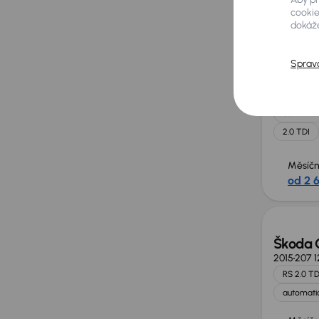
Měsíčn
cookie
od 2 
dokáže
Sprav
Škoda 
2020
156 
Servisní 
2.0 TDI
Měsíčn
od 2 
Zlevně
Škoda 
2015
207 
RS 2.0 TD
automatic