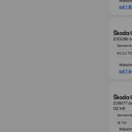
Měsíčn
od 1 8
Škoda 
2013
286 
Servisní 
RS 2.0 TD
Měsíčn
od 1 6
Škoda 
2018
177 6
132 kW
Servisní 
1.8 TSI
Měsíčn