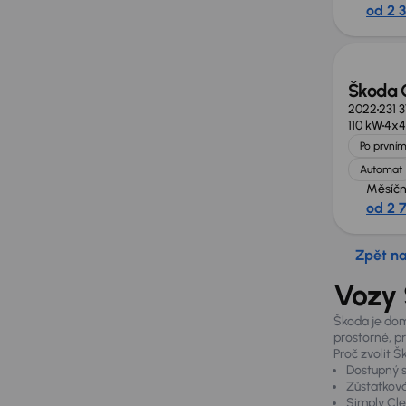
od 2 3
Zlevně
Škoda 
2022
231 
110 kW
4x4
Po prvním
Automat
Měsíčn
od 2 
Zpět n
Vozy 
Škoda je dom
prostorné, p
Proč zvolit 
Dostupný se
Zůstatková
Simply Clev