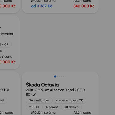
ní cena
Měsíční splátka
Akční cena
0 000 Kč
od 3 367 Kč
340 000 Kč
V
Hybridní
é v ČR
ch
ční cena
0 000 Kč
Škoda Octavia
.0 TDI
2018
118 992 km
Automat
Diesel
2.0 TDI
110 kW
avi
Servisní knížka
Koupeno nové v ČR
2.0 TDI
Automat
+8 dalších
ční cena
Měsíční splátka
Akční cena