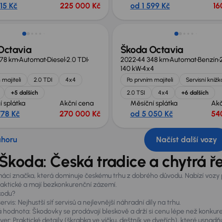
15 Kč
225 000 Kč
od 1 599 Kč
16
no o 30 000 Kč
Octavia
Škoda Octavia
378 km
Automat
Diesel
2.0 TDI
2022
44 348 km
Automat
Benzín
140 kW
4x4
 majiteli
2.0 TDI
4x4
Po prvním majiteli
Servisní knížk
+5 dalších
2.0 TSI
4x4
+6 dalších
í splátka
Akční cena
Měsíční splátka
Akč
778 Kč
270 000 Kč
od 5 050 Kč
54
ahoru
Načíst další vozy
Škoda: Česká tradice a chytrá ř
ácí značka, která dominuje českému trhu z dobrého důvodu. Nabízí vozy p
raktické a mají bezkonkurenční zázemí.
Škodu?
rvis: Nejhustší síť servisů a nejlevnější náhradní díly na trhu.
 hodnota: Škodovky se prodávají bleskově a drží si cenu lépe než konkur
er: Praktické detaily (škrabka ve víčku, deštník ve dveřích), které usnadňu