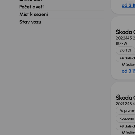
od 2 1
Počet dveří
Zlevně
Míst k sezení
Stav vozu
Škoda 
2022
145 
110 kW
2.0 TDI
+4 dalšíc
Měsíčn
od 3 1
Zlevně
Škoda 
2021
248 
Po prvním
Koupeno 
+8 dalšíc
Měsíčn