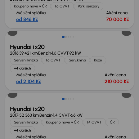
Koupeno nové v ČR
1.6 CVVT
Park. senzory
Měsíční splátka
Akční cena
od 846 Kč
70 000 Kč
Hyundai ix20
2016
39 421 km
Benzín
1.6 CVVT
92 kW
Servisní knížka
1.6 CVVT
Serv.kniha
Kůže
+4 dalších
Měsíční splátka
Akční cena
od 2 104 Kč
210 000 Kč
Hyundai ix20
2017
52 363 km
Benzín
1.4 CVVT
66 kW
Servisní knížka
Koupeno nové v ČR
1.4 CVVT
ČR
+4 dalších
Měsíční splátka
Akční cena