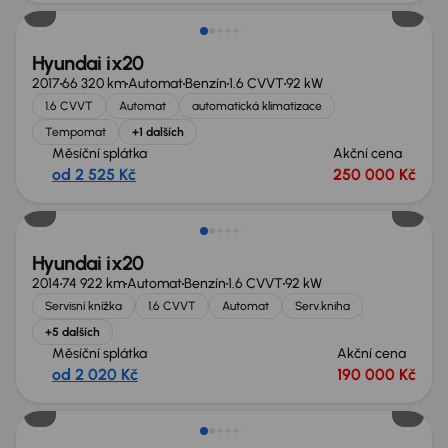
Hyundai ix20
2017
66 320 km
Automat
Benzín
1.6 CVVT
92 kW
1.6 CVVT
Automat
automatická klimatizace
Tempomat
+1 dalších
Měsíční splátka
Akční cena
od 2 525 Kč
250 000 Kč
Zlevněno o 10 000 Kč
Hyundai ix20
2014
74 922 km
Automat
Benzín
1.6 CVVT
92 kW
Servisní knížka
1.6 CVVT
Automat
Serv.kniha
+5 dalších
Měsíční splátka
Akční cena
od 2 020 Kč
190 000 Kč