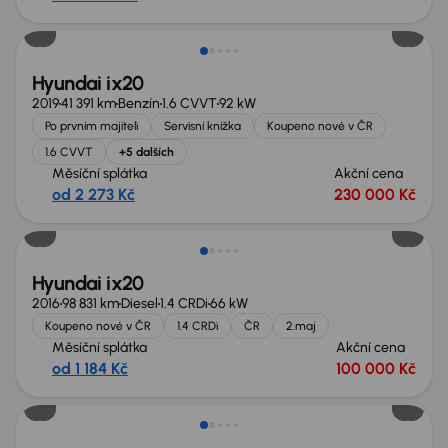
Hyundai ix20
2019
41 391 km
Benzín
1.6 CVVT
92 kW
Po prvním majiteli
Servisní knížka
Koupeno nové v ČR
1.6 CVVT
+5 dalších
Měsíční splátka
Akční cena
od 2 273 Kč
230 000 Kč
Hyundai ix20
2016
98 831 km
Diesel
1.4 CRDi
66 kW
Koupeno nové v ČR
1.4 CRDi
ČR
2.maj
Měsíční splátka
Akční cena
od 1 184 Kč
100 000 Kč