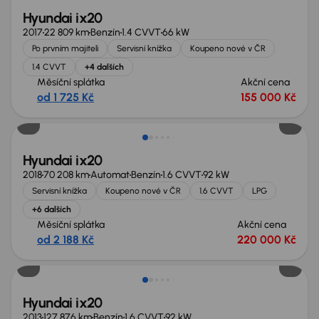
Hyundai ix20
2017
22 809 km
Benzín
1.4 CVVT
66 kW
Po prvním majiteli
Servisní knížka
Koupeno nové v ČR
1.4 CVVT
+4 dalších
Měsíční splátka
Akční cena
od 1 725 Kč
155 000 Kč
Hyundai ix20
2018
70 208 km
Automat
Benzín
1.6 CVVT
92 kW
Servisní knížka
Koupeno nové v ČR
1.6 CVVT
LPG
+6 dalších
Měsíční splátka
Akční cena
od 2 188 Kč
220 000 Kč
Hyundai ix20
2013
127 876 km
Benzín
1.6 CVVT
92 kW