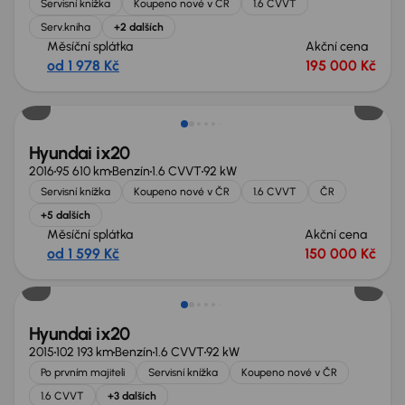
Servisní knížka
Koupeno nové v ČR
1.6 CVVT
Serv.kniha
+2 dalších
Měsíční splátka
Akční cena
od 1 978 Kč
195 000 Kč
Nově v nabídce
Hyundai ix20
2016
95 610 km
Benzín
1.6 CVVT
92 kW
Servisní knížka
Koupeno nové v ČR
1.6 CVVT
ČR
+5 dalších
Měsíční splátka
Akční cena
od 1 599 Kč
150 000 Kč
Hyundai ix20
2015
102 193 km
Benzín
1.6 CVVT
92 kW
Po prvním majiteli
Servisní knížka
Koupeno nové v ČR
1.6 CVVT
+3 dalších