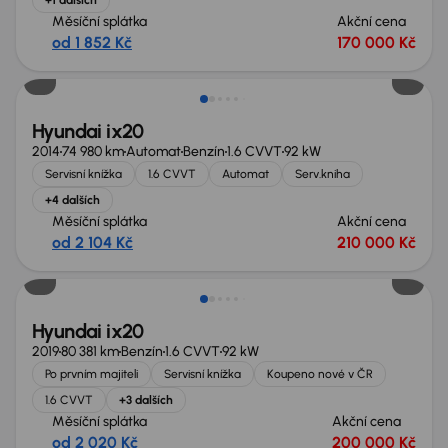
Měsíční splátka
Akční cena
od 1 852 Kč
170 000 Kč
Hyundai ix20
2014
74 980 km
Automat
Benzín
1.6 CVVT
92 kW
Servisní knížka
1.6 CVVT
Automat
Serv.kniha
+4 dalších
Měsíční splátka
Akční cena
od 2 104 Kč
210 000 Kč
Hyundai ix20
2019
80 381 km
Benzín
1.6 CVVT
92 kW
Po prvním majiteli
Servisní knížka
Koupeno nové v ČR
1.6 CVVT
+3 dalších
Měsíční splátka
Akční cena
od 2 020 Kč
200 000 Kč