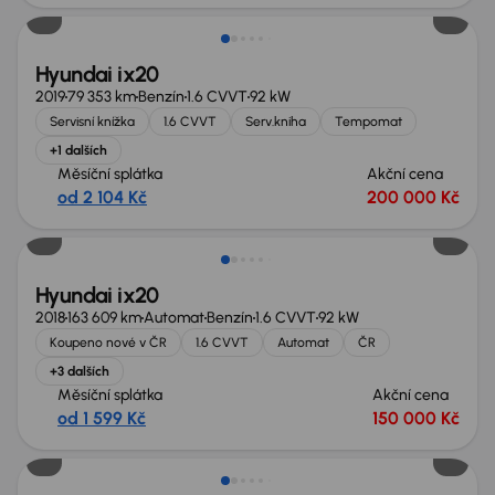
Hyundai ix20
2019
79 353 km
Benzín
1.6 CVVT
92 kW
Servisní knížka
1.6 CVVT
Serv.kniha
Tempomat
+1 dalších
Měsíční splátka
Akční cena
od 2 104 Kč
200 000 Kč
Možnost odpočtu DPH
Hyundai ix20
2018
163 609 km
Automat
Benzín
1.6 CVVT
92 kW
Koupeno nové v ČR
1.6 CVVT
Automat
ČR
+3 dalších
Měsíční splátka
Akční cena
od 1 599 Kč
150 000 Kč