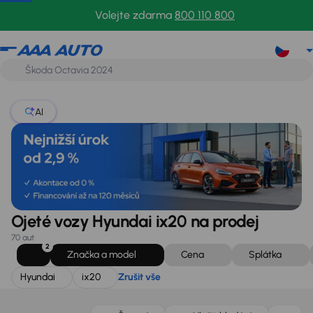
Hyundai
ix20
Zrušit vše
Volejte zdarma
800 110 800
AI
Ojeté vozy Hyundai ix20 na prodej
70 aut
2
Značka a model
Cena
Splátka
Hyundai
ix20
Zrušit vše
Zlevněno o 10 000 Kč