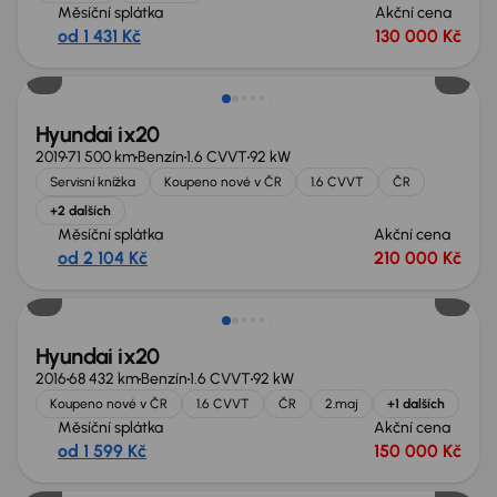
Měsíční splátka
Akční cena
od 1 431 Kč
130 000 Kč
Hyundai ix20
2019
71 500 km
Benzín
1.6 CVVT
92 kW
Servisní knížka
Koupeno nové v ČR
1.6 CVVT
ČR
+2 dalších
Měsíční splátka
Akční cena
od 2 104 Kč
210 000 Kč
Zlevněno o 10 000 Kč
Hyundai ix20
2016
68 432 km
Benzín
1.6 CVVT
92 kW
Koupeno nové v ČR
1.6 CVVT
ČR
2.maj
+1 dalších
Měsíční splátka
Akční cena
od 1 599 Kč
150 000 Kč
Zlevněno o 10 000 Kč