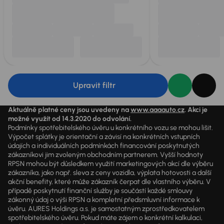
Upravit filtr
Aktuálně platné ceny jsou uvedeny na
www.aaaauto.cz
. Akci je
možné využít od 14.3.2020 do odvolání.
Podmínky spotřebitelského úvěru u konkrétního vozu se mohou lišit.
Výpočet splátky je orientační a závisí na konkrétních vstupních
údajích a individuálních podmínkách financování poskytnutých
zákazníkovi jim zvoleným obchodním partnerem. Vyšší hodnoty
RPSN mohou být důsledkem využití marketingových akcí dle výběru
zákazníka, jako např. sleva z ceny vozidla, výplata hotovosti a další
akční benefity, které může zákazník čerpat dle vlastního výběru. V
případě poskytnutí finanční služby je součástí každé smlouvy
zákonný údaj o výši RPSN a kompletní předsmluvní informace k
úvěru. AURES Holdings a.s. je samostatným zprostředkovatelem
spotřebitelského úvěru. Pokud máte zájem o konkrétní kalkulaci,