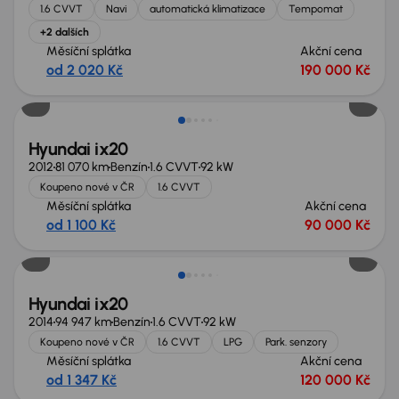
1.6 CVVT
Navi
automatická klimatizace
Tempomat
+2 dalších
Měsíční splátka
Akční cena
od 2 020 Kč
190 000 Kč
Hyundai ix20
2012
81 070 km
Benzín
1.6 CVVT
92 kW
Koupeno nové v ČR
1.6 CVVT
Měsíční splátka
Akční cena
od 1 100 Kč
90 000 Kč
Nově v nabídce
Hyundai ix20
2014
94 947 km
Benzín
1.6 CVVT
92 kW
Koupeno nové v ČR
1.6 CVVT
LPG
Park. senzory
Měsíční splátka
Akční cena
od 1 347 Kč
120 000 Kč
Zlevněno o 20 000 Kč