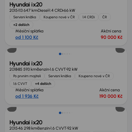
Hyundai ix20
2015
113 647 km
Diesel
1.4 CRDi
66 kW
Servisní knížka
Koupeno nové v ČR
1.4 CRDi
ČR
+2 dalších
Měsíční splátka
Akční cena
od 1 100 Kč
90 000 Kč
Hyundai ix20
2018
85 593 km
Benzín
1.6 CVVT
92 kW
Po prvním majiteli
Servisní knížka
Koupeno nové v ČR
1.6 CVVT
+4 dalších
Měsíční splátka
Akční cena
od 1 936 Kč
190 000 Kč
Zlevněno o 10 000 Kč
Hyundai ix20
2015
46 298 km
Benzín
1.6 CVVT
92 kW