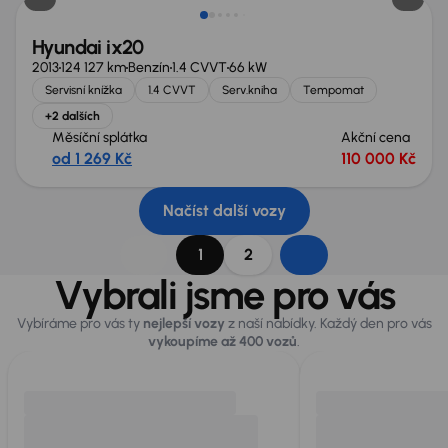
Hyundai ix20
2013
124 127 km
Benzín
1.4 CVVT
66 kW
Servisní knížka
1.4 CVVT
Serv.kniha
Tempomat
+2 dalších
Měsíční splátka
Akční cena
od 1 269 Kč
110 000 Kč
Načíst další vozy
1
2
Vybrali jsme pro vás
Vybíráme pro vás ty
nejlepší vozy
z naší nabídky. Každý den pro vás
vykoupíme až 400 vozů
.