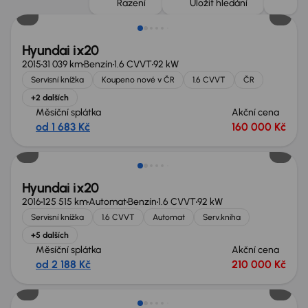
Řazení
Uložit hledání
Hyundai ix20
2015
31 039 km
Benzín
1.6 CVVT
92 kW
Servisní knížka
Koupeno nové v ČR
1.6 CVVT
ČR
+2 dalších
Měsíční splátka
Akční cena
od 1 683 Kč
160 000 Kč
Zlevněno o 20 000 Kč
Hyundai ix20
2016
125 515 km
Automat
Benzín
1.6 CVVT
92 kW
Servisní knížka
1.6 CVVT
Automat
Serv.kniha
+5 dalších
Měsíční splátka
Akční cena
od 2 188 Kč
210 000 Kč