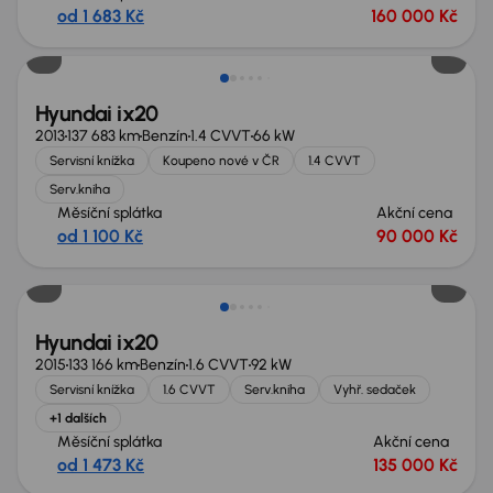
od 1 683 Kč
160 000 Kč
Hyundai ix20
2013
137 683 km
Benzín
1.4 CVVT
66 kW
Servisní knížka
Koupeno nové v ČR
1.4 CVVT
Serv.kniha
Měsíční splátka
Akční cena
od 1 100 Kč
90 000 Kč
Hyundai ix20
2015
133 166 km
Benzín
1.6 CVVT
92 kW
Servisní knížka
1.6 CVVT
Serv.kniha
Vyhř. sedaček
+1 dalších
Měsíční splátka
Akční cena
od 1 473 Kč
135 000 Kč
Zlevněno o 20 000 Kč