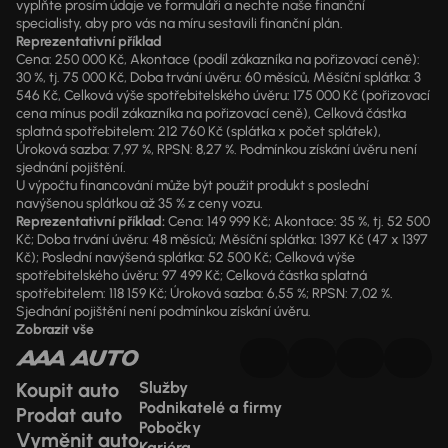
vyplňte prosím údaje ve formuláři a nechte naše finanční
specialisty, aby pro vás na míru sestavili finanční plán.
Reprezentativní příklad
Cena: 250 000 Kč, Akontace (podíl zákazníka na pořizovací ceně):
30 %, tj. 75 000 Kč, Doba trvání úvěru: 60 měsíců, Měsíční splátka: 3
546 Kč, Celková výše spotřebitelského úvěru: 175 000 Kč (pořizovací
cena mínus podíl zákazníka na pořizovací ceně), Celková částka
splatná spotřebitelem: 212 760 Kč (splátka x počet splátek),
Úroková sazba: 7,97 %, RPSN: 8,27 %. Podmínkou získání úvěru není
sjednání pojištění.
U výpočtu financování může být použit produkt s poslední
navýšenou splátkou až 35 % z ceny vozu.
Reprezentativní příklad:
Cena: 149 999 Kč; Akontace: 35 %, tj. 52 500
Kč; Doba trvání úvěru: 48 měsíců; Měsíční splátka: 1397 Kč (47 x 1397
Kč); Poslední navýšená splátka: 52 500 Kč; Celková výše
spotřebitelského úvěru: 97 499 Kč; Celková částka splatná
spotřebitelem: 118 159 Kč; Úroková sazba: 6,55 %; RPSN: 7,02 %.
Sjednání pojištění není podmínkou získání úvěru.
Zobrazit vše
Koupit auto
Služby
Podnikatelé a firmy
Prodat auto
Pobočky
Vyměnit auto
Kariéra