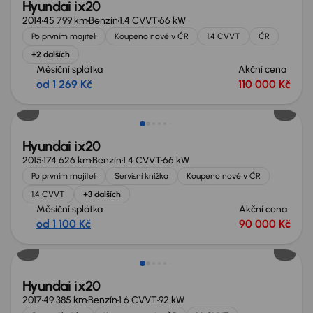
Hyundai ix20
2014
45 799 km
Benzín
1.4 CVVT
66 kW
Po prvním majiteli
Koupeno nové v ČR
1.4 CVVT
ČR
+2 dalších
Měsíční splátka
Akční cena
od 1 269 Kč
110 000 Kč
Hyundai ix20
2015
174 626 km
Benzín
1.4 CVVT
66 kW
Po prvním majiteli
Servisní knížka
Koupeno nové v ČR
1.4 CVVT
+3 dalších
Měsíční splátka
Akční cena
od 1 100 Kč
90 000 Kč
Hyundai ix20
2017
49 385 km
Benzín
1.6 CVVT
92 kW